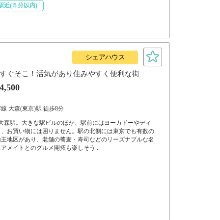
駅近(５分以内)
シェアハウス
すぐそこ！活気があり住みやすく便利な街
4,500
 大森(東京)駅 徒歩8分
る大森駅。大きな駅ビルのほか、駅前にはヨーカドーやディ
り、お買い物には困りません。駅の北側には東京でも有数の
山王地区があり、老舗の蕎麦・寿司などのリーズナブルな名
アメイトとのグルメ開拓も楽しそう...