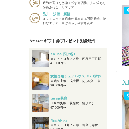
昭和の香りを色濃く残す商店街。人の温もり
があふれる下町エリア。
品川・汐留・新橋
オフィス街と商店街が混在する通勤通学に便
利なエリア。実は暮らしやすさ高め。
Amazonギフト券プレゼント対象物件
XROSS 四ツ谷1
東京メトロ丸ノ内線 四谷三丁目駅 徒歩4分 ＪＲ総武線 四ツ谷駅 徒歩9分 ＪＲ中央線 四ツ谷駅 徒歩9分
41,000円〜
女性専用シェアハウスJOY 成増9
X
東武東上線 成増駅 徒歩9分 東京メトロ有楽町線・副都心線 地下鉄成増駅 徒歩13分
29,800円〜
voyage荻窪
ＪＲ中央線 荻窪駅 徒歩11分 ＪＲ総武線 荻窪駅 徒歩11分 東京メトロ丸ノ内線 荻窪駅 徒歩11分
47,000円〜
Note&Rest
東京メトロ丸ノ内線 新高円寺駅 徒歩6分 JR中央線 高円寺駅 徒歩10分