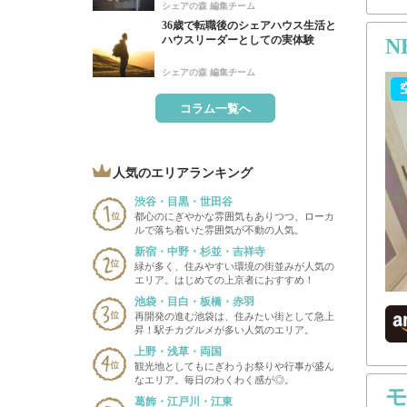
シェアの森 編集チーム
36歳で転職後のシェアハウス生活と
ハウスリーダーとしての実体験
N
シェアの森 編集チーム
コラム一覧へ
人気のエリアランキング
渋谷・目黒・世田谷
都心のにぎやかな雰囲気もありつつ、ローカ
ルで落ち着いた雰囲気が不動の人気。
新宿・中野・杉並・吉祥寺
緑が多く、住みやすい環境の街並みが人気の
エリア。はじめての上京者におすすめ！
池袋・目白・板橋・赤羽
再開発の進む池袋は、住みたい街として急上
昇！駅チカグルメが多い人気のエリア。
上野・浅草・両国
観光地としてもにぎわうお祭りや行事が盛ん
なエリア。毎日のわくわく感が◎。
モ
葛飾・江戸川・江東