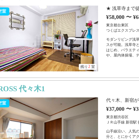
★ 浅草寺まで
空室
¥58,000 〜 ¥6
東京都台東区
つくばエクスプレス 
モダンリビング浅
スが可能。浅草寺と
はじめ、バラエテ
や、屋内体操場、テ
2
残り
室
ROSS 代々木1
代々木、新宿が
空室
¥37,000 〜 ¥3
東京都渋谷区
ＪＲ山手線 新宿駅 
山手線沿い、人気の
分と、とにかくアク