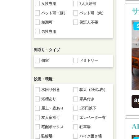
女性専用
2人入居可
サ
ペット可（猫）
ペット可（犬）
短期可
保証人不要
男性専用
間取り・タイプ
個室
ドミトリー
設備・環境
水回り付き
駅近（5分以内）
浴槽あり
家具付き
屋上・庭あり
5万円以下
友人宿泊可
エレベーター有
A
宅配ボックス
駐車場
駐輪場
バイク置き場