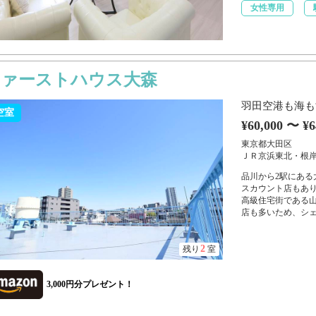
女性専用
ファーストハウス大森
羽田空港も海も
空室
¥60,000 〜 ¥6
東京都大田区
ＪＲ京浜東北・根岸線
品川から2駅にあ
スカウント店もあ
高級住宅街である
店も多いため、シェ
2
残り
室
3,000円分プレゼント！