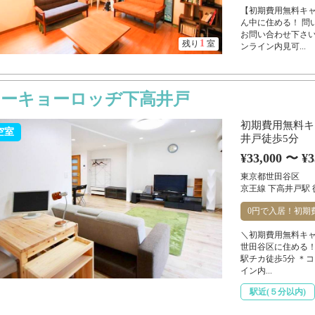
【初期費用無料キ
ん中に住める！ 問
お問い合わせ下さい
1
残り
室
ンライン内見可...
トーキョーロッヂ下高井戸
初期費用無料キ
空室
井戸徒歩5分
¥33,000 〜 ¥3
東京都世田谷区
京王線 下高井戸駅 
0円で入居！初期
＼初期費用無料キャ
世田谷区に住める！
駅チカ徒歩5分 ＊
イン内...
駅近(５分以内)