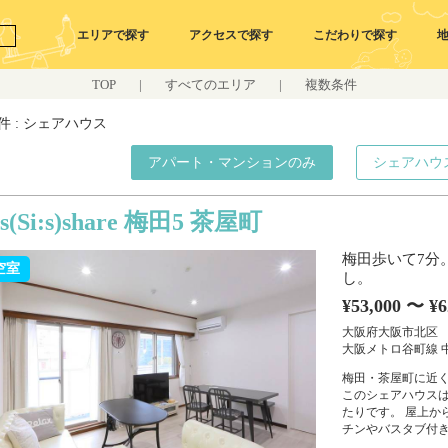
エリアで探す
アクセスで探す
こだわりで探す
TOP
|
すべてのエリア
|
複数条件
件 : シェアハウス
アパート・マンションのみ
シェアハウ
’s(Si:s)share 梅田5 茶屋町
梅田歩いて7分
空室
し。
¥53,000 〜 ¥6
大阪府大阪市北区
大阪メトロ谷町線 
梅田・茶屋町に近
このシェアハウス
たりです。 屋上か
チンやバスタブ付き