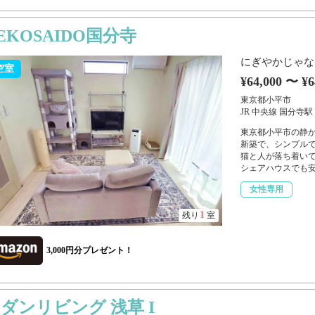
EKOSAIDO国分寺
にぎやかじゃな
空室
¥64,000 〜 ¥6
東京都小平市
JR 中央線 国分寺駅
東京都小平市の静か
新築で、シンプルで
猫と人が落ち着いて
シェアハウスでも安心
女性専用
1
残り
室
3,000円分プレゼント！
ダンリビング 浅草 I