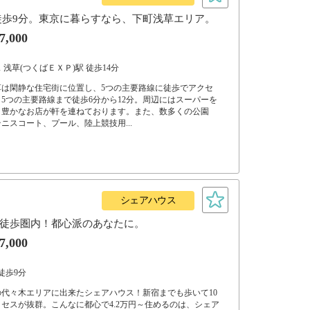
徒歩9分。東京に暮らすなら、下町浅草エリア。
7,000
浅草(つくばＥＸＰ)駅 徒歩14分
草は閑静な住宅街に位置し、5つの主要路線に徒歩でアクセ
5つの主要路線まで徒歩6分から12分。周辺にはスーパーを
ィ豊かなお店が軒を連ねております。また、数多くの公園
ニスコート、プール、陸上競技用...
シェアハウス
徒歩圏内！都心派のあなたに。
7,000
徒歩9分
代々木エリアに出来たシェアハウス！新宿までも歩いて10
セスが抜群。こんなに都心で4.2万円～住めるのは、シェア