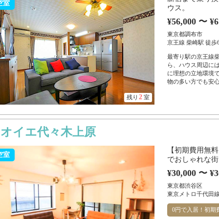
空室
ウス。
¥56,000 〜 ¥6
東京都調布市
京王線 柴崎駅 徒歩
最寄り駅の京王線柴
ら、ハウス周辺に
に理想の立地環境で
物の多い方でも安心
2
残り
室
アオイエ代々木上原
【初期費用無料
空室
でおしゃれな街
¥30,000 〜 ¥3
東京都渋谷区
東京メトロ千代田線
0円で入居！初期