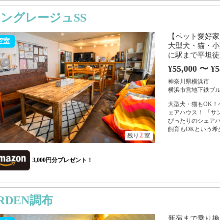
ングレージュSS
【ペット愛好家
空室
大型犬・猫・小
に駅まで平坦徒
¥55,000 〜 ¥5
神奈川県横浜市
横浜市営地下鉄ブル
大型犬・猫もOK
ェアハウス！ 「サ
ぴったりのシェア
飼育もOKという希少
2
残り
室
3,000円分プレゼント！
RDEN調布
新宿まで乗り換