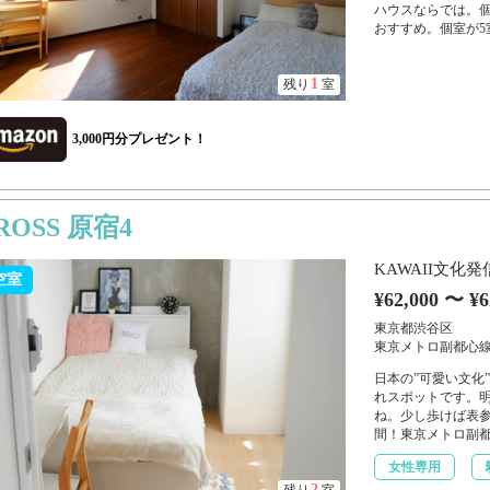
ハウスならでは。
おすすめ。個室が5
1
残り
室
3,000円分プレゼント！
ROSS 原宿4
KAWAII文
空室
¥62,000 〜 ¥6
東京都渋谷区
東京メトロ副都心線
日本の”可愛い文化
れスポットです。
ね。少し歩けば表
間！東京メトロ副都
女性専用
2