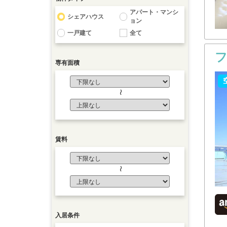
アパート・マンシ
シェアハウス
ョン
一戸建て
全て
専有面積
〜
賃料
〜
入居条件