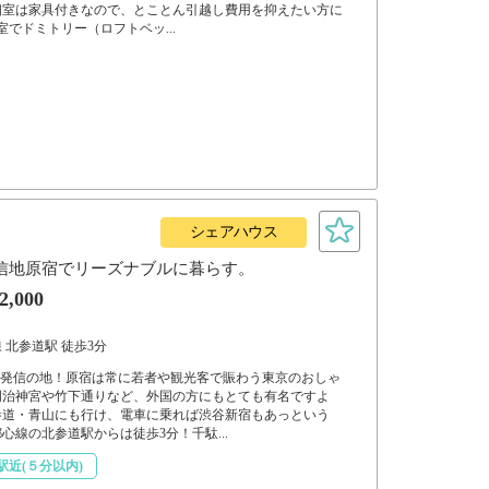
個室は家具付きなので、とことん引越し費用を抑えたい方に
室でドミトリー（ロフトベッ...
シェアハウス
化発信地原宿でリーズナブルに暮らす。
2,000
 北参道駅 徒歩3分
”発信の地！原宿は常に若者や観光客で賑わう東京のおしゃ
明治神宮や竹下通りなど、外国の方にもとても有名ですよ
参道・青山にも行け、電車に乗れば渋谷新宿もあっという
心線の北参道駅からは徒歩3分！千駄...
駅近(５分以内)