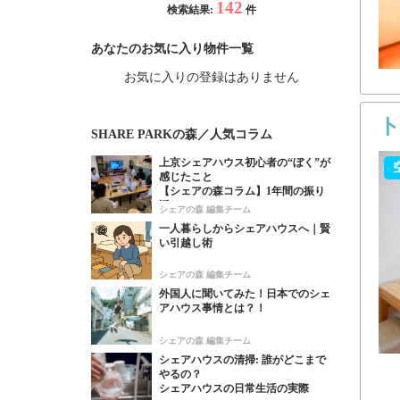
142
検索結果:
件
あなたのお気に入り物件一覧
お気に入りの登録はありません
SHARE PARKの森／人気コラム
上京シェアハウス初心者の“ぼく”が
感じたこと
【シェアの森コラム】1年間の振り
返り！
シェアの森 編集チーム
一人暮らしからシェアハウスへ｜賢
い引越し術
シェアの森 編集チーム
外国人に聞いてみた！日本でのシェ
アハウス事情とは？！
シェアの森 編集チーム
シェアハウスの清掃: 誰がどこまで
やるの？
シェアハウスの日常生活の実際