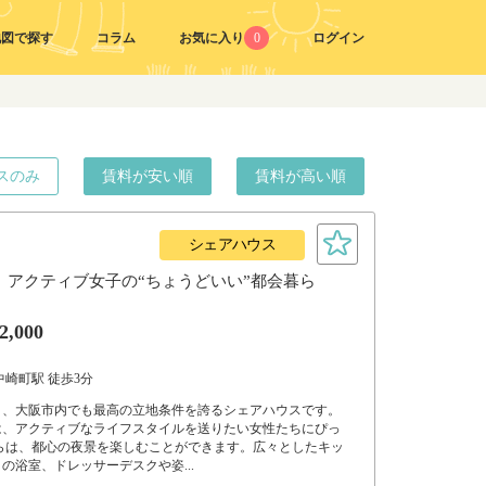
地図で探す
コラム
お気に入り
0
ログイン
スのみ
賃料が安い順
賃料が高い順
シェアハウス
。アクティブ女子の“ちょうどいい”都会暮ら
2,000
中崎町駅 徒歩3分
く、大阪市内でも最高の立地条件を誇るシェアハウスです。
は、アクティブなライフスタイルを送りたい女性たちにぴっ
らは、都心の夜景を楽しむことができます。広々としたキッ
の浴室、ドレッサーデスクや姿...