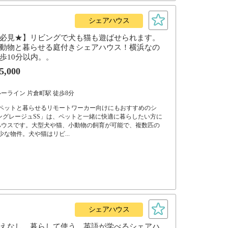
シェアハウス
必見★】リビングで犬も猫も遊ばせられます。
動物と暮らせる庭付きシェアハウス！横浜なの
歩10分以内。。
5,000
ーライン 片倉町駅 徒歩8分
！ペットと暮らせるリモートワーカー向けにもおすすめのシ
ングレージュSS」は、ペットと一緒に快適に暮らしたい方に
ハウスです。大型犬や猫、小動物の飼育が可能で、複数匹の
な物件。犬や猫はリビ...
シェアハウス
えなし。暮らして使う、英語が学べるシェアハ