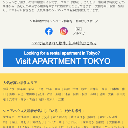
ンションなど住まいの情報検索サイトです。 エリア（地域）、こだわり、通勤通学時間な どの
条件から、あなたの希望する物件を今すぐに検索することができます。 女性専用、個室、短期
可、バストイレ付きなど、人気条件のシェアハ ウスも多数掲載しています。
＼新着物件やキャンペーン情報を、お届けします！／
メルマガ
SNSで紹介された物件、記事特集はこちら
人気が高い居住エリア
御茶ノ水・後楽園・駒込
上野・浅草・両国
新宿・中野・杉並・吉祥寺
東京・日本橋・神
田
渋谷・目黒・世田谷
品川・汐留・新橋
池袋・目白・板橋・赤羽
蒲田・大森・羽田周
辺
六本木・赤坂・青山
葛飾・江戸川・江東
シェアハウス入居者が気にしている「こだわり条件」
女性専用
男性専用
外国人と交流
友人宿泊可
水回り付き（個室）
駅近（５分以
内）
屋上・庭あり
浴槽あり
バイク・車
５万円以下
家具付き（個室）
女性募集
男性募集
2人入居可
楽器可
ペット可（犬）
ペット可（猫）
短期可
ワークスペース