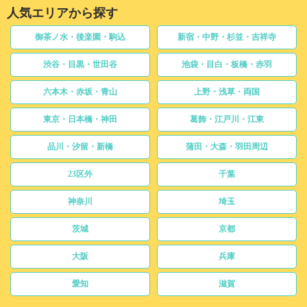
人気エリアから探す
御茶ノ水・後楽園・駒込
新宿・中野・杉並・吉祥寺
渋谷・目黒・世田谷
池袋・目白・板橋・赤羽
六本木・赤坂・青山
上野・浅草・両国
東京・日本橋・神田
葛飾・江戸川・江東
品川・汐留・新橋
蒲田・大森・羽田周辺
23区外
千葉
神奈川
埼玉
茨城
京都
大阪
兵庫
愛知
滋賀