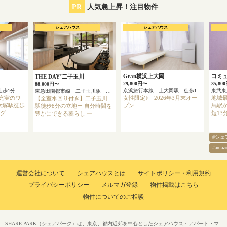
PR
人気急上昇！注目物件
シェアハウス
シェアハウス
Gran横浜上大岡
コミ
THE DAY⁺二子玉川
29,800円〜
35,80
88,000円〜
徒歩1分
京浜急行本線 上大岡駅 徒歩13分
東急田園都市線 二子玉川駅 徒歩8分
充実のワ
女性限定♪ 2026年3月末オー
地域最
【全室水回り付き】二子玉川
大塚駅徒歩
プン
馬駅か
駅徒歩8分の立地ー 自分時間を
ング
短13
豊かにできる暮らし ー
#シェ
#ama
運営会社について
シェアハウスとは
サイトポリシー・利用規約
プライバシーポリシー
メルマガ登録
物件掲載はこちら
物件についてのご相談
SHARE PARK（シェアパーク）は、東京、都内近郊を中心としたシェアハウス・アパート・マ