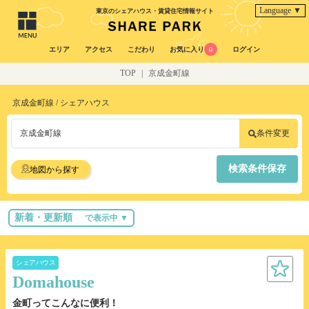
Language ▼
東京のシェアハウス・賃貸住宅情報サイト
エリア
アクセス
こだわり
お気に入り
0
ログイン
TOP
|
京成金町線
京成金町線 / シェアハウス
京成金町線
条件変更
検索条件保存
地図から探す
新着・更新順
で表示中 ▼
シェアハウス
Domahouse
金町ってこんなに便利！