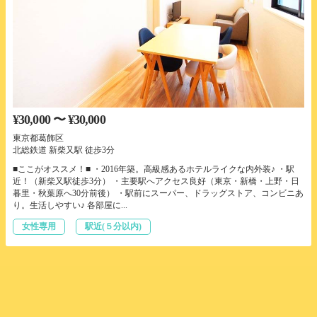
¥30,000 〜 ¥30,000
東京都葛飾区
北総鉄道 新柴又駅 徒歩3分
■ここがオススメ！■ ・2016年築。高級感あるホテルライクな内外装♪ ・駅
近！（新柴又駅徒歩3分） ・主要駅へアクセス良好（東京・新橋・上野・日
暮里・秋葉原へ30分前後） ・駅前にスーパー、ドラッグストア、コンビニあ
り。生活しやすい♪ 各部屋に...
女性専用
駅近(５分以内)