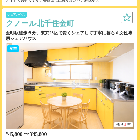
メイトで共有ですが、各個室には鍵がかかり、郵便ポスト...
シェアハウス
クノール北千住金町
金町駅徒歩６分、東京23区で賢くシェアして丁寧に暮らす女性専
用シェアハウス
空室
1
残り
室
¥45,800 〜 ¥45,800