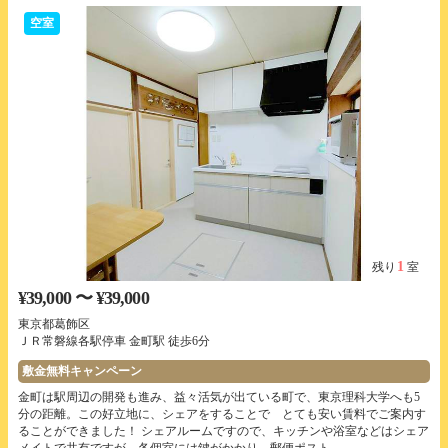
空室
1
残り
室
¥39,000 〜 ¥39,000
東京都葛飾区
ＪＲ常磐線各駅停車 金町駅 徒歩6分
敷金無料キャンペーン
金町は駅周辺の開発も進み、益々活気が出ている町で、東京理科大学へも5
分の距離。この好立地に、シェアをすることで とても安い賃料でご案内す
ることができました！ シェアルームですので、キッチンや浴室などはシェア