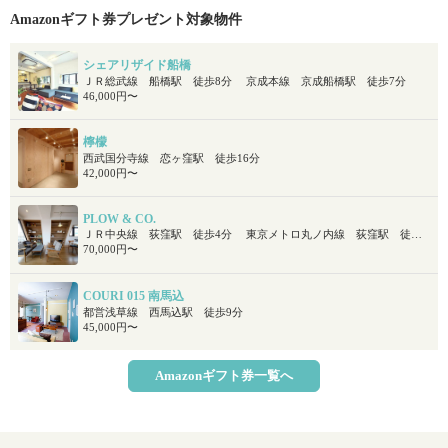
Amazonギフト券プレゼント対象物件
シェアリザイド船橋
ＪＲ総武線 船橋駅 徒歩8分 京成本線 京成船橋駅 徒歩7分
46,000円〜
檸檬
西武国分寺線 恋ヶ窪駅 徒歩16分
42,000円〜
PLOW & CO.
ＪＲ中央線 荻窪駅 徒歩4分 東京メトロ丸ノ内線 荻窪駅 徒歩4分
70,000円〜
COURI 015 南馬込
都営浅草線 西馬込駅 徒歩9分
45,000円〜
Amazonギフト券一覧へ