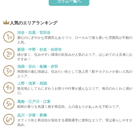
コラム一覧へ
人気のエリアランキング
渋谷・目黒・世田谷
都心のにぎやかな雰囲気もありつつ、ローカルで落ち着いた雰囲気が不動の
人気。
新宿・中野・杉並・吉祥寺
緑が多く、住みやすい環境の街並みが人気のエリア。はじめての上京者にお
すすめ！
池袋・目白・板橋・赤羽
再開発の進む池袋は、住みたい街として急上昇！駅チカグルメが多い人気の
エリア。
上野・浅草・両国
観光地としてもにぎわうお祭りや行事が盛んなエリア。毎日のわくわく感が
◎。
葛飾・江戸川・江東
昭和の香りを色濃く残す商店街。人の温もりがあふれる下町エリア。
品川・汐留・新橋
オフィス街と商店街が混在する通勤通学に便利なエリア。実は暮らしやすさ
高め。