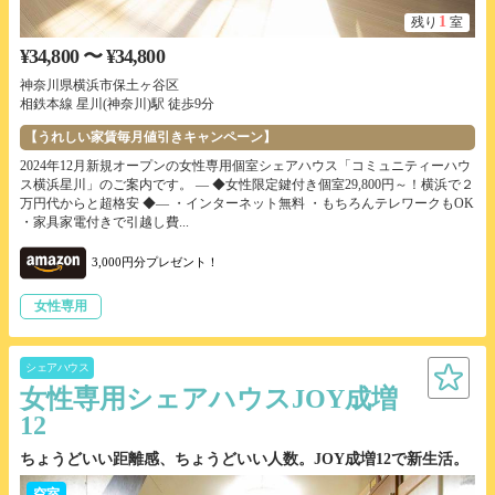
1
残り
室
¥34,800 〜 ¥34,800
神奈川県横浜市保土ヶ谷区
相鉄本線 星川(神奈川)駅 徒歩9分
【うれしい家賃毎月値引きキャンペーン】
2024年12月新規オープンの女性専用個室シェアハウス「コミュニティーハウ
ス横浜星川」のご案内です。 ― ◆女性限定鍵付き個室29,800円～！横浜で２
万円代からと超格安 ◆― ・インターネット無料 ・もちろんテレワークもOK
・家具家電付きで引越し費...
3,000円分プレゼント！
女性専用
シェアハウス
女性専用シェアハウスJOY成増
12
ちょうどいい距離感、ちょうどいい人数。JOY成増12で新生活。
空室