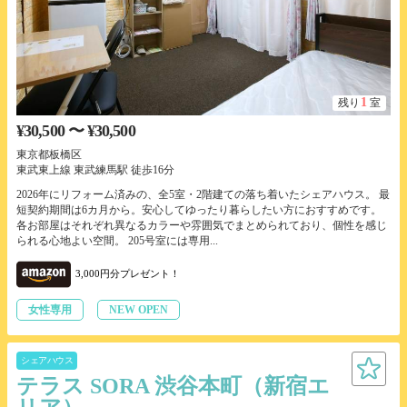
1
残り
室
¥30,500 〜 ¥30,500
東京都板橋区
東武東上線 東武練馬駅 徒歩16分
2026年にリフォーム済みの、全5室・2階建ての落ち着いたシェアハウス。 最
短契約期間は6カ月から。安心してゆったり暮らしたい方におすすめです。
各お部屋はそれぞれ異なるカラーや雰囲気でまとめられており、個性を感じ
られる心地よい空間。 205号室には専用...
3,000円分プレゼント！
女性専用
NEW OPEN
シェアハウス
テラス SORA 渋谷本町（新宿エ