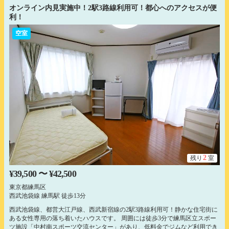
オンライン内見実施中！2駅3路線利用可！都心へのアクセスが便
利！
空室
2
残り
室
¥39,500 〜 ¥42,500
東京都練馬区
西武池袋線 練馬駅 徒歩13分
西武池袋線、都営大江戸線、西武新宿線の2駅3路線利用可！静かな住宅街に
ある女性専用の落ち着いたハウスです。 周囲には徒歩3分で練馬区立スポー
ツ施設「中村南スポーツ交流センター」があり、低料金でジムなど利用でき