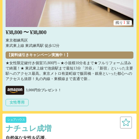
1
残り
室
¥38,800 〜 ¥38,800
東京都練馬区
東武東上線 東武練馬駅 徒歩12分
【賃料値引きキャンペーン実施中！】
★女性限定鍵付き個室35,800円～★小規模10分名まで★フルリフォーム済み
で綺麗！★ 東武東上線で池袋駅まで最短13分「渋谷」「新宿」といった主要
駅へのアクセス最高。東京メトロ有楽町線で飯田橋・銀座といった都心への
アクセスも抜群！丸の内線・東横線まで直通で新...
3,000円分プレゼント！
女性専用
シェアハウス
ナチュレ成増
自然体な女性を応援。