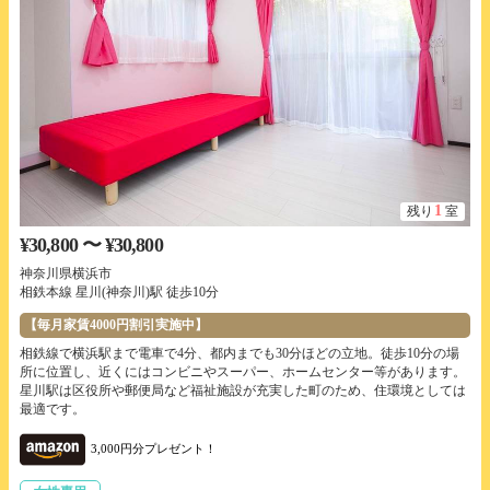
1
残り
室
¥30,800 〜 ¥30,800
神奈川県横浜市
相鉄本線 星川(神奈川)駅 徒歩10分
【毎月家賃4000円割引実施中】
相鉄線で横浜駅まで電車で4分、都内までも30分ほどの立地。徒歩10分の場
所に位置し、近くにはコンビニやスーパー、ホームセンター等があります。
星川駅は区役所や郵便局など福祉施設が充実した町のため、住環境としては
最適です。
3,000円分プレゼント！