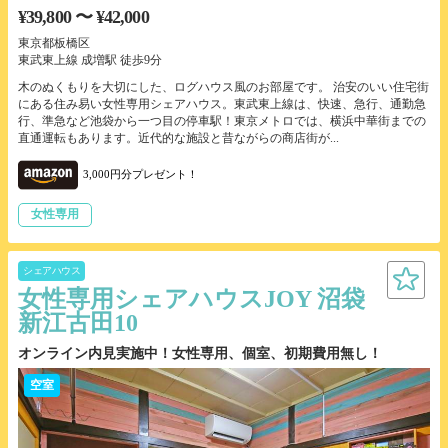
¥39,800 〜 ¥42,000
東京都板橋区
東武東上線 成増駅 徒歩9分
木のぬくもりを大切にした、ログハウス風のお部屋です。 治安のいい住宅街
にある住み易い女性専用シェアハウス。東武東上線は、快速、急行、通勤急
行、準急など池袋から一つ目の停車駅！東京メトロでは、横浜中華街までの
直通運転もあります。近代的な施設と昔ながらの商店街が...
3,000円分プレゼント！
女性専用
シェアハウス
女性専用シェアハウスJOY 沼袋
新江古田10
オンライン内見実施中！女性専用、個室、初期費用無し！
空室