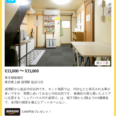
3
残り
室
¥33,000 〜 ¥33,000
東京都板橋区
東武東上線 成増駅 徒歩12分
成増駅から徒歩10分以内です。ネット地図では、19分などと表示される事が
多いですが、実際に歩いてみると10分以内です。 板橋区の落ち着いたエリア
に位置する「シェアハウスJOY成増12」は、地下1階から3階までの4層構造
で、全6室の個室を備えたアットホームなシ...
3,000円分プレゼント！