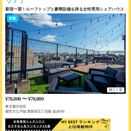
リア）
新宿一望！ルーフトップと豪華設備を誇る女性専用シェアハウス
空室
1
残り
室
¥70,000 〜 ¥70,000
東京都渋谷区
都営大江戸線 西新宿五丁目駅 徒歩9分