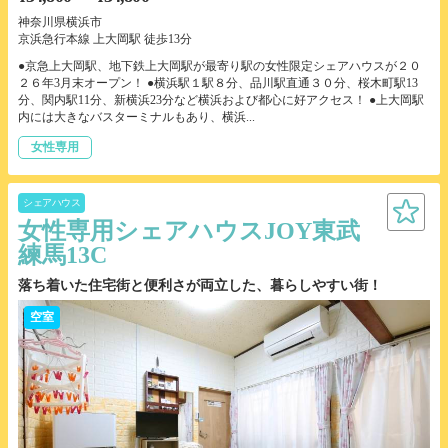
神奈川県横浜市
京浜急行本線 上大岡駅 徒歩13分
●京急上大岡駅、地下鉄上大岡駅が最寄り駅の女性限定シェアハウスが２０
２６年3月末オープン！ ●横浜駅１駅８分、品川駅直通３０分、桜木町駅13
分、関内駅11分、新横浜23分など横浜および都心に好アクセス！ ●上大岡駅
内には大きなバスターミナルもあり、横浜...
女性専用
シェアハウス
女性専用シェアハウスJOY東武
練馬13C
落ち着いた住宅街と便利さが両立した、暮らしやすい街！
空室