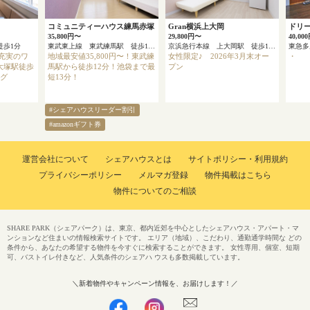
コミュニティーハウス練馬赤塚
Gran横浜上大岡
ドリ
35,800円〜
29,800円〜
40,00
徒歩1分
東武東上線 東武練馬駅 徒歩12分
京浜急行本線 上大岡駅 徒歩13分
充実のワ
地域最安値35,800円〜！東武練
女性限定♪ 2026年3月末オー
・
大塚駅徒歩
馬駅から徒歩12分！池袋まで最
プン
ング
短13分！
#シェアハウスリーダー割引
#amazonギフト券
運営会社について
シェアハウスとは
サイトポリシー・利用規約
プライバシーポリシー
メルマガ登録
物件掲載はこちら
物件についてのご相談
SHARE PARK（シェアパーク）は、東京、都内近郊を中心としたシェアハウス・アパート・マ
ンションなど住まいの情報検索サイトです。 エリア（地域）、こだわり、通勤通学時間な どの
条件から、あなたの希望する物件を今すぐに検索することができます。 女性専用、個室、短期
可、バストイレ付きなど、人気条件のシェアハ ウスも多数掲載しています。
＼新着物件やキャンペーン情報を、お届けします！／