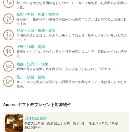
都心のにぎやかな雰囲気もありつつ、ローカルで落ち着いた雰囲気が不動の
人気。
新宿・中野・杉並・吉祥寺
緑が多く、住みやすい環境の街並みが人気のエリア。はじめての上京者にお
すすめ！
池袋・目白・板橋・赤羽
再開発の進む池袋は、住みたい街として急上昇！駅チカグルメが多い人気の
エリア。
上野・浅草・両国
観光地としてもにぎわうお祭りや行事が盛んなエリア。毎日のわくわく感が
◎。
葛飾・江戸川・江東
昭和の香りを色濃く残す商店街。人の温もりがあふれる下町エリア。
品川・汐留・新橋
オフィス街と商店街が混在する通勤通学に便利なエリア。実は暮らしやすさ
高め。
Amazonギフト券プレゼント対象物件
UNITE西新宿
都営大江戸線 西新宿五丁目駅 徒歩5分 東京メトロ丸ノ内線 中野坂上駅 徒歩7分
50,000円〜