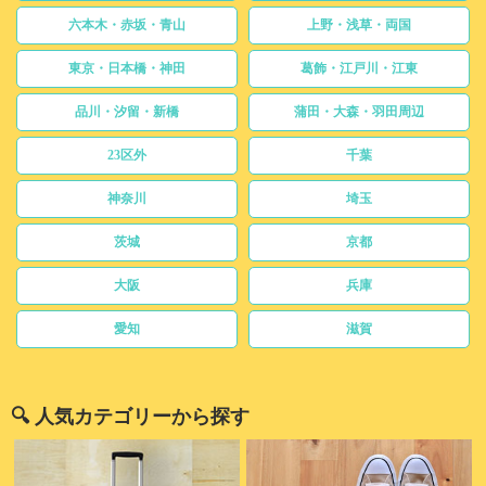
六本木・赤坂・青山
上野・浅草・両国
東京・日本橋・神田
葛飾・江戸川・江東
品川・汐留・新橋
蒲田・大森・羽田周辺
23区外
千葉
神奈川
埼玉
茨城
京都
大阪
兵庫
愛知
滋賀
🔍 人気カテゴリーから探す