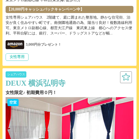
東京メトロ副都心線 平和台(東京)駅 徒歩12分
【20,000円キャッシュバックキャンペーン中】
女性専用シェアハウス 2階建て、庭に囲まれた整形地。静かな住宅街、治
安が良く住みやすい町です。南側隣地通路の為、陽当り良好！複数路線利用
可。東京メトロ副都心線、都営大江戸線 東武東上線 都心へのアクセス便
利。平和台駅には、銀行、スーパー、ドラッグストアなどが幅...
3,000円分プレゼント！
女性専用
シェアハウス
DEUX 横浜弘明寺
女性限定♪ 初期費用０円！
空室