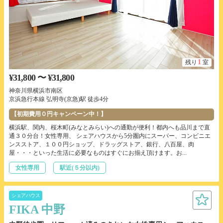
1
残り
室
¥31,800 〜 ¥31,800
神奈川県横浜市南区
京浜急行本線 弘明寺(京急)駅 徒歩4分
【初期費用０円キャンペーン中！】
横浜駅、関内、桜木町(みなとみらい)への通勤が便利！都内へも品川まで直
通３０分台！女性専用、 シェアハウスから5分圏内にスーパー、コンビニエ
ンスストア、１００円ショップ、ドラッグストア、銀行、八百屋、肉
屋・・・といった生活に必要なものはすぐにお揃え頂けます。お...
女性専用
駅近(５分以内)
シェアハウス
FIKA 中野