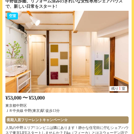
中野徒歩圏、リフォーム済みのきれいな女性専用シェアハウス
で、新しい日常をスタート!
空室
1
残り
室
¥53,000 〜 ¥53,000
東京都中野区
ＪＲ中央線 中野(東京)駅 徒歩13分
長期入居フリーレントキャンペーン☆
人気の中野エリア!コンビニは隣にあります！静かな住宅街に佇むシェアハウ
スで東京LIFEスタートしませんか？ Fika（フィーカ）とはスウェーデン語で