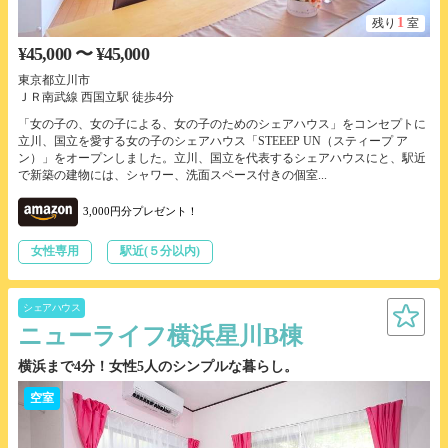
1
残り
室
¥45,000 〜 ¥45,000
東京都立川市
ＪＲ南武線 西国立駅 徒歩4分
「女の子の、女の子による、女の子のためのシェアハウス」をコンセプトに
立川、国立を愛する女の子のシェアハウス「STEEEP UN（スティープ ア
ン）」をオープンしました。立川、国立を代表するシェアハウスにと、駅近
で新築の建物には、シャワー、洗面スペース付きの個室...
3,000円分プレゼント！
女性専用
駅近(５分以内)
シェアハウス
ニューライフ横浜星川B棟
横浜まで4分！女性5人のシンプルな暮らし。
空室