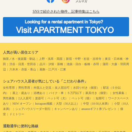
メルマガ
SNSで紹介された物件、記事特集はこちら
人気が高い居住エリア
御茶ノ水・後楽園・駒込
上野・浅草・両国
新宿・中野・杉並・吉祥寺
東京・日本橋・神
田
渋谷・目黒・世田谷
品川・汐留・新橋
池袋・目白・板橋・赤羽
蒲田・大森・羽田周
辺
六本木・赤坂・青山
葛飾・江戸川・江東
シェアハウス入居者が気にしている「こだわり条件」
女性専用
男性専用
外国人と交流
友人宿泊可
水回り付き（個室）
駅近（５分以
内）
屋上・庭あり
浴槽あり
バイク・車
５万円以下
家具付き（個室）
女性募集
男性募集
2人入居可
楽器可
ペット可（犬）
ペット可（猫）
短期可
ワークスペース
あり
NEW オープン
Instagram掲載
大型（50人以上）
中型（10-50人未満）
小型（10人
未満）
シェアハウスリーダー割引
キャンペーンあり
amazonギフト券プレゼント
個
室
ドミトリー
通勤通学に便利な路線