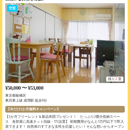
空室
2
残り
室
¥50,000 〜 ¥53,000
東京都板橋区
東武東上線 成増駅 徒歩9分
【今だけ1か月無料キャンペーン】
【1か月フリーレント＆新品布団プレゼント！ たっぷり2畳分収納スペー
ス 各部屋に高速ネット回線・TV設置】 初期費用がなんと5万円以下で即入
居できます！ 自然体のすてきな女性を応援したい！そんな想いからオープン