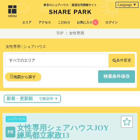
Language ▼
東京のシェアハウス・賃貸住宅情報サイト
エリア
アクセス
こだわり
お気に入り
0
ログイン
TOP
|
女性専用
女性専用 / シェアハウス
すべてのエリア
条件変更
検索条件保存
地図から探す
新着・更新順
で表示中 ▼
シェアハウス
女性専用シェアハウスJOY
PR
練馬都立家政13