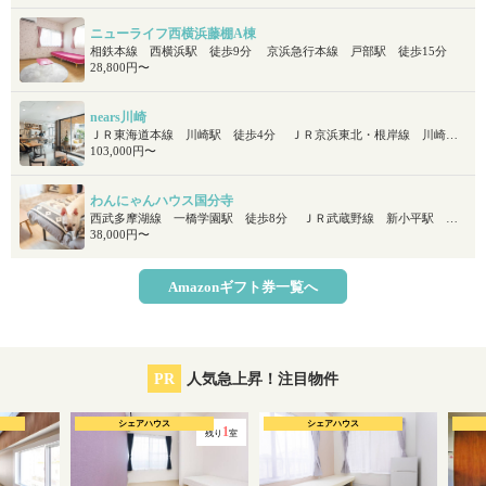
ニューライフ西横浜藤棚A棟
相鉄本線 西横浜駅 徒歩9分 京浜急行本線 戸部駅 徒歩15分
28,800円〜
nears川崎
ＪＲ東海道本線 川崎駅 徒歩4分 ＪＲ京浜東北・根岸線 川崎駅 徒歩4分 ＪＲ南武線 川崎駅 徒歩4分
103,000円〜
わんにゃんハウス国分寺
西武多摩湖線 一橋学園駅 徒歩8分 ＪＲ武蔵野線 新小平駅 徒歩14分
38,000円〜
Amazonギフト券一覧へ
PR
人気急上昇！注目物件
シェアハウス
シェアハウス
1
残り
室