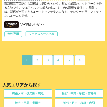
西新宿五丁目駅から新宿まで2駅4分という、都心で最高のフットワークを誇
る立地です。 シェアハウスの最大の魅力は、その豪華な設備！ 共用部に
は、新宿が一望できるルーフトップテラスに加え、テレワーク室、フィット
ネスルームを完備。 ...
3,000円分プレゼント！
女性専用
ワークスペースあり
1
2
3
4
5
>
人気エリアから探す
御茶ノ水・後楽園・駒込
新宿・中野・杉並・吉祥寺
渋谷・目黒・世田谷
池袋・目白・板橋・赤羽