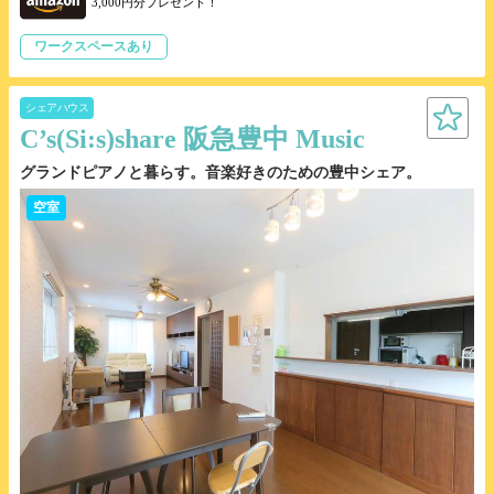
3,000円分プレゼント！
ワークスペースあり
シェアハウス
C’s(Si:s)share 阪急豊中 Music
グランドピアノと暮らす。音楽好きのための豊中シェア。
空室