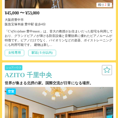
2
残り
室
¥45,000 〜 ¥53,000
大阪府豊中市
阪急宝塚本線 豊中駅 徒歩4分
「C’s(Si:s)share 豊中music」は、音大の教授がお住まいだった邸宅を利用して
おり、グランドピアノが弾ける防音設備と音響効果に優れたピアノルームが
特徴です。ピアノだけでなく、バイオリンなどの楽器、ボイストレーニング
にも利用可能です。 建物は新し...
女性専用
駅近(５分以内)
シェアハウス
AZITO 千里中央
世界が集まる北摂の家。国際交流が日常になる場所。
空室