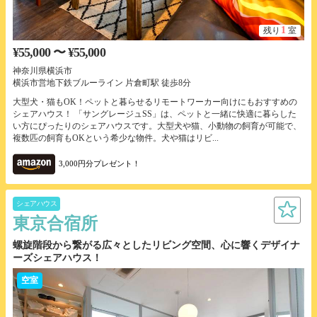
1
残り
室
¥55,000 〜 ¥55,000
神奈川県横浜市
横浜市営地下鉄ブルーライン 片倉町駅 徒歩8分
大型犬・猫もOK！ペットと暮らせるリモートワーカー向けにもおすすめの
シェアハウス！ 「サングレージュSS」は、ペットと一緒に快適に暮らした
い方にぴったりのシェアハウスです。大型犬や猫、小動物の飼育が可能で、
複数匹の飼育もOKという希少な物件。犬や猫はリビ...
3,000円分プレゼント！
シェアハウス
東京合宿所
螺旋階段から繋がる広々としたリビング空間、心に響くデザイナ
ーズシェアハウス！
空室