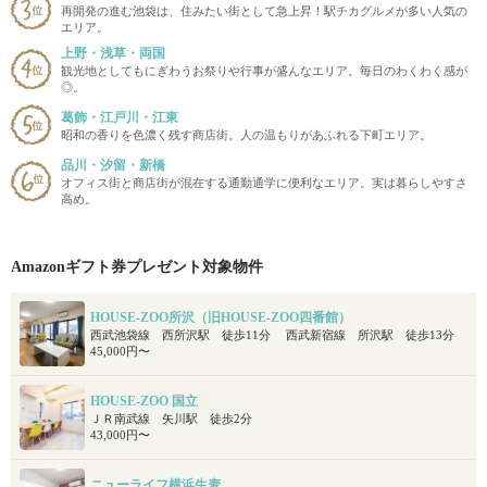
再開発の進む池袋は、住みたい街として急上昇！駅チカグルメが多い人気の
エリア。
上野・浅草・両国
観光地としてもにぎわうお祭りや行事が盛んなエリア。毎日のわくわく感が
◎。
葛飾・江戸川・江東
昭和の香りを色濃く残す商店街。人の温もりがあふれる下町エリア。
品川・汐留・新橋
オフィス街と商店街が混在する通勤通学に便利なエリア。実は暮らしやすさ
高め。
Amazonギフト券プレゼント対象物件
HOUSE-ZOO所沢（旧HOUSE-ZOO四番館）
西武池袋線 西所沢駅 徒歩11分 西武新宿線 所沢駅 徒歩13分
45,000円〜
HOUSE-ZOO 国立
ＪＲ南武線 矢川駅 徒歩2分
43,000円〜
ニューライフ横浜生麦