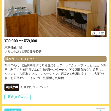
1
残り
室
¥59,000 〜 ¥59,000
東京都品川区
ＪＲ山手線 品川駅 徒歩15分
現在行っておりません
2018年6月、北品川商店街に12部屋のシェアハウスがオープンしました。500
円で利用できる区営ジム(品川健康センター)や、区立図書館なども近隣にご
ざいます。古民家をフルリノベーション。居室数12部屋に対して、洗面所5
個・お風呂3つ・トイレ3つ・洗濯機と乾燥機...
3,000円分プレゼント！
駅近(５分以内)
シェアハウス