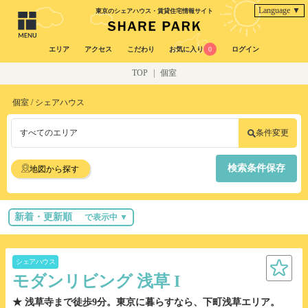
Language ▼
東京のシェアハウス・賃貸住宅情報サイト
エリア
アクセス
こだわり
お気に入り
0
ログイン
TOP
|
個室
個室 / シェアハウス
すべてのエリア
条件変更
検索条件保存
地図から探す
新着・更新順
で表示中 ▼
シェアハウス
モダンリビング 浅草 I
★ 浅草寺まで徒歩9分。東京に暮らすなら、下町浅草エリア。