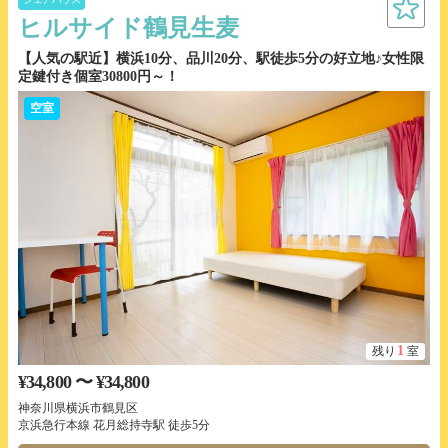
ヒルサイド鶴見生麦
【人気の駅近】横浜10分、品川20分、駅徒歩5分の好立地♪女性限
定鍵付き個室30800円～！
空室
1
残り
室
¥34,800 〜 ¥34,800
神奈川県横浜市鶴見区
京浜急行本線 花月総持寺駅 徒歩5分