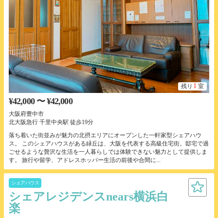
1
残り
室
¥42,000 〜 ¥42,000
大阪府豊中市
北大阪急行 千里中央駅 徒歩19分
落ち着いた街並みが魅力の北摂エリアにオープンした一軒家型シェアハウ
ス。 このシェアハウスがある緑丘は、大阪を代表する高級住宅街。邸宅で過
ごせるような贅沢な生活を一人暮らしでは体験できない魅力として提供しま
す。 旅行や留学、アドレスホッパー生活の前後や合間に...
シェアハウス
シェアレジデンスnears横浜白
楽