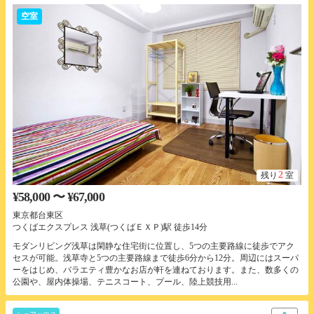
空室
2
残り
室
¥58,000 〜 ¥67,000
東京都台東区
つくばエクスプレス 浅草(つくばＥＸＰ)駅 徒歩14分
モダンリビング浅草は閑静な住宅街に位置し、5つの主要路線に徒歩でアク
セスが可能。浅草寺と5つの主要路線まで徒歩6分から12分。周辺にはスーパ
ーをはじめ、バラエティ豊かなお店が軒を連ねております。また、数多くの
公園や、屋内体操場、テニスコート、プール、陸上競技用...