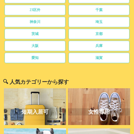
23区外
千葉
神奈川
埼玉
茨城
京都
大阪
兵庫
愛知
滋賀
🔍 人気カテゴリーから探す
短期入居可
女性専用