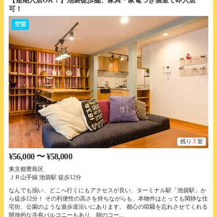
【短期入居OK！】池袋徒歩圏、家具・家電つき個室で即入居
可！
空室
3
残り
室
¥56,000 〜 ¥58,000
東京都豊島区
ＪＲ山手線 池袋駅 徒歩12分
なんでも揃い、どこへ行くにもアクセスが良い、ターミナル駅「池袋駅」か
ら徒歩12分！ その利便性の高さを持ちながらも、本物件はとっても閑静な住
宅街、公園のような遊歩道沿いにあります。 都心の喧騒を忘れさせてくれる
開放的な共有バルコニーもあり、朝のコー...