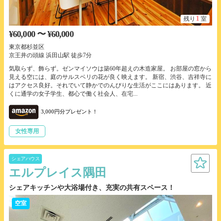
1
残り
室
¥60,000 〜 ¥60,000
東京都杉並区
京王井の頭線 浜田山駅 徒歩7分
気取らず、飾らず。ゼンマイソウは築60年超えの木造家屋。 お部屋の窓から
見える空には、庭のサルスベリの花が良く映えます。 新宿、渋谷、吉祥寺に
はアクセス良好。それでいて静かでのんびりな生活がここにはあります。 近
くに通学の女子学生、都心で働く社会人、在宅...
3,000円分プレゼント！
女性専用
シェアハウス
エルプレイス隅田
シェアキッチンや大浴場付き、充実の共有スペース！
空室