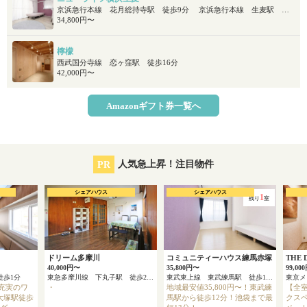
京浜急行本線 花月総持寺駅 徒歩9分 京浜急行本線 生麦駅 徒歩10分 ＪＲ京浜東北・根岸線 鶴見駅 徒歩20分
34,800円〜
檸檬
西武国分寺線 恋ヶ窪駅 徒歩16分
42,000円〜
Amazonギフト券一覧へ
PR
人気急上昇！注目物件
シェアハウス
シェアハウス
1
残り
室
ドリーム多摩川
コミュニティーハウス練馬赤塚
THE
40,000円〜
35,800円〜
99,00
徒歩1分
東急多摩川線 下丸子駅 徒歩2分
東武東上線 東武練馬駅 徒歩12分
充実のワ
・
地域最安値35,800円〜！東武練
【全
大塚駅徒歩
馬駅から徒歩12分！池袋まで最
クス