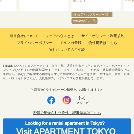
ング
短13分！
ベー
#シェアハウスリーダー割引
#amazonギフト券
運営会社について
シェアハウスとは
サイトポリシー・利用規約
プライバシーポリシー
メルマガ登録
物件掲載はこちら
物件についてのご相談
SHARE PARK（シェアパーク）は、東京、都内近郊を中心としたシェアハウス・アパート・マ
ンションなど住まいの情報検索サイトです。 エリア（地域）、こだわり、通勤通学時間な どの
条件から、あなたの希望する物件を今すぐに検索することができます。 女性専用、個室、短期
可、バストイレ付きなど、人気条件のシェアハ ウスも多数掲載しています。
＼新着物件やキャンペーン情報を、お届けします！／
メルマガ
SNSで紹介された物件、記事特集はこちら