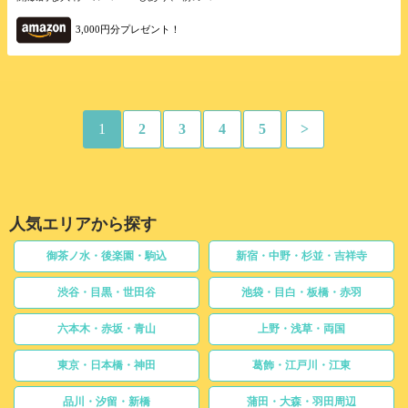
3,000円分プレゼント！
1
2
3
4
5
>
人気エリアから探す
御茶ノ水・後楽園・駒込
新宿・中野・杉並・吉祥寺
渋谷・目黒・世田谷
池袋・目白・板橋・赤羽
六本木・赤坂・青山
上野・浅草・両国
東京・日本橋・神田
葛飾・江戸川・江東
品川・汐留・新橋
蒲田・大森・羽田周辺