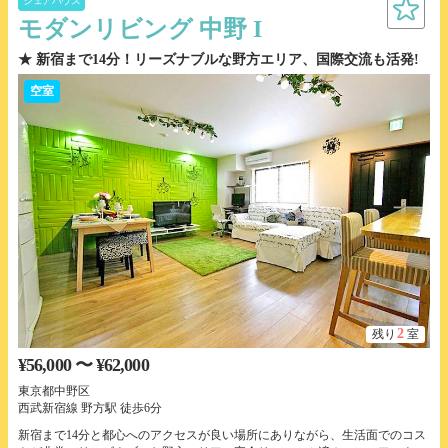
シェアハウス
モダンリビング 中野 I
★ 新宿まで14分！リーズナブルな野方エリア、国際交流も活発!
空室
2
残り
室
¥56,000 〜 ¥62,000
東京都中野区
西武新宿線 野方駅 徒歩6分
新宿まで14分と都心へのアクセスが良い場所にありながら、生活面でのコス