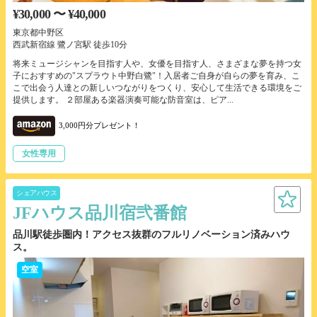
¥30,000 〜 ¥40,000
東京都中野区
西武新宿線 鷺ノ宮駅 徒歩10分
将来ミュージシャンを目指す人や、女優を目指す人、さまざまな夢を持つ女
子におすすめの"スプラウト中野白鷺"！入居者ご自身が自らの夢を育み、こ
こで出会う人達との新しいつながりをつくり、安心して生活できる環境をご
提供します。 ２部屋ある楽器演奏可能な防音室は、ピア...
3,000円分プレゼント！
女性専用
シェアハウス
JFハウス品川宿弐番館
品川駅徒歩圏内！アクセス抜群のフルリノベーション済みハウ
ス。
空室