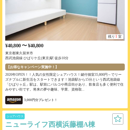
1
残り
室
¥40,800 〜 ¥40,800
東京都東久留米市
西武池袋線 ひばりケ丘(東京)駅 徒歩10分
【お得なキャンペーン実施中！】
2020年OPEN！！人気の女性限定シェアハウス！鍵付個室35,800円～でリー
ズナブルに新生活をスタートできます！池袋駅から15分という西武池袋線
「ひばりヶ丘」駅は、駅前にパルコや商店街があり、飲食店も多く便利で住
みやすい街です。将来の夢や趣味、学業、資格取...
3,000円分プレゼント！
シェアハウス
ニューライフ西横浜藤棚A棟