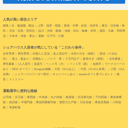
人気が高い居住エリア
御茶ノ水・後楽園・駒込
上野・浅草・両国
新宿・中野・杉並・吉祥寺
東京・日本橋・神
田
渋谷・目黒・世田谷
品川・汐留・新橋
池袋・目白・板橋・赤羽
蒲田・大森・羽田周
辺
六本木・赤坂・青山
葛飾・江戸川・江東
シェアハウス入居者が気にしている「こだわり条件」
女性専用
男性専用
外国人と交流
友人宿泊可
水回り付き（個室）
駅近（５分以
内）
屋上・庭あり
浴槽あり
バイク・車
５万円以下
家具付き（個室）
女性募集
男性募集
2人入居可
楽器可
ペット可（犬）
ペット可（猫）
短期可
ワークスペース
あり
NEW オープン
Instagram掲載
大型（50人以上）
中型（10-50人未満）
小型（10人
未満）
シェアハウスリーダー割引
キャンペーンあり
amazonギフト券プレゼント
個
室
ドミトリー
通勤通学に便利な路線
山手線
京王線
東西線
中央線
丸の内線
銀座線
京浜東北線
千代田線
東急東横
線
総武線
半蔵門線
東急田園都市線
都営大江戸線
日比谷線
東急目黒線
小田急
線
有楽町線