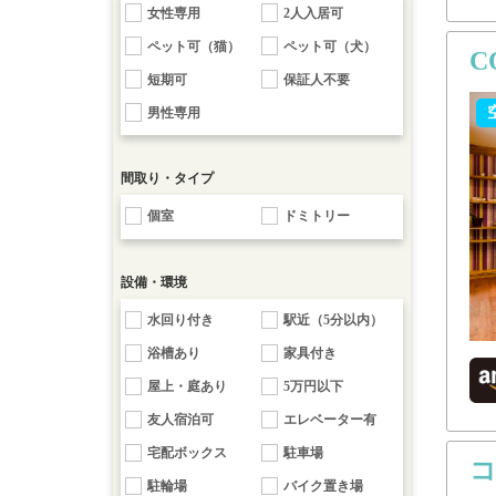
女性専用
2人入居可
ペット可（猫）
ペット可（犬）
C
短期可
保証人不要
男性専用
間取り・タイプ
個室
ドミトリー
設備・環境
水回り付き
駅近（5分以内）
浴槽あり
家具付き
屋上・庭あり
5万円以下
友人宿泊可
エレベーター有
宅配ボックス
駐車場
駐輪場
バイク置き場