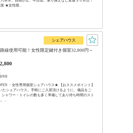
、六本木、自由が丘、中目黒、乗り換えなし直通３０分台！
 ★女性限...
シェアハウス
路線使用可能！女性限定鍵付き個室32,800円～
2,800
区
歩9分
EW OPEN ・女性専用個室シェアハウス★ 【おススメポイント】
着いたシェアハウス。手軽にご入居頂けるように、備品をご
 シャワー・トイレの数も多く準備してあり待ち時間のスト
...