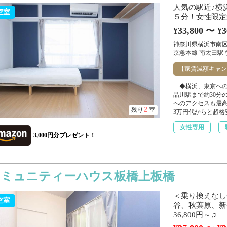
人気の駅近♪横
空室
５分！女性限定鍵
¥33,800 〜 ¥3
神奈川県横浜市南
京急本線 南太田駅 
【家賃減額キャン
―◆横浜、東京への
品川駅まで約30分
へのアクセスも最高！
2
残り
室
3万円代からと超格安.
女性専用
3,000円分プレゼント！
コミュニティーハウス板橋上板橋
＜乗り換えなし
空室
谷、秋葉原、新
36,800円～♫