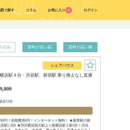
地図で探す
コラム
お気に入り
0
ログイン
スのみ
賃料が安い順
賃料が高い順
シェアハウス
横浜駅４分・渋谷駅、新宿駅 乗り換えなし直通
9,800
徒歩13分
】
料0円！初期費用0円！インターネット無料！ ★最寄駅の相
浜駅に8分 ★羽沢横浜国大駅より新横浜駅１駅4分！渋谷、