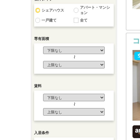
アパート・マンシ
シェアハウス
ョン
一戸建て
全て
専有面積
〜
賃料
〜
入居条件