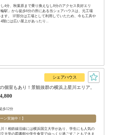
し4分、秋葉原まで乗り換えなし8分のアクセス良好エリ
ノ輪駅」から徒歩6分の所にある当シェアハウスは、元工場
ます。 1F部分は工場として利用していたため、今も工具や
4階には広い屋上があったり...
シェアハウス
の個室もあり！景観抜群の横浜上星川エリア。
4,800
徒歩12分
ーン実施中！】
星川！相鉄線沿線には横浜国立大学があり、学生にも人気の
国立大学の図書館や学生食堂でゆっくり過ごすこともできま