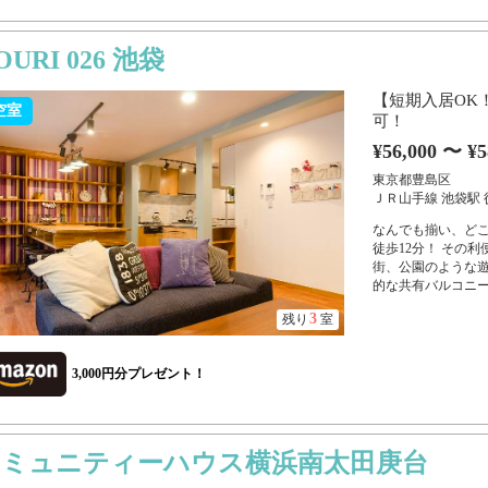
OURI 026 池袋
【短期入居OK
空室
可！
¥56,000 〜 ¥5
東京都豊島区
ＪＲ山手線 池袋駅 
なんでも揃い、ど
徒歩12分！ その
街、公園のような遊
的な共有バルコニー
3
残り
室
3,000円分プレゼント！
コミュニティーハウス横浜南太田庚台