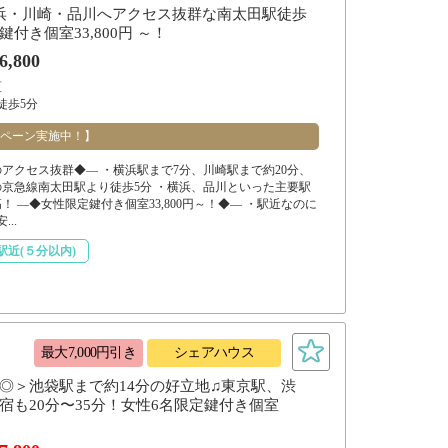
浜・川崎・品川へアクセス抜群な南太田駅徒歩
付き個室33,800円 ～！
6,800
区
徒歩5分
ペーン実施中！】
アクセス抜群◆― ・横浜駅まで7分、川崎駅まで約20分、
の京急線南太田駅より徒歩5分 ・横浜、品川といった主要駅
 ―◆女性限定鍵付き個室33,800円～！◆― ・駅近なのに
..
駅近(５分以内)
最大7,000円引き
シェアハウス
◎＞池袋駅まで約14分の好立地♫東京駅、渋
宿も20分〜35分！女性6名限定鍵付き個室