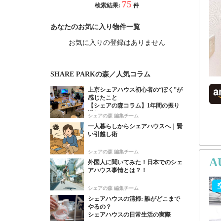
75
検索結果:
件
あなたのお気に入り物件一覧
お気に入りの登録はありません
SHARE PARKの森／人気コラム
上京シェアハウス初心者の“ぼく”が
感じたこと
【シェアの森コラム】1年間の振り
返り！
シェアの森 編集チーム
一人暮らしからシェアハウスへ｜賢
い引越し術
シェアの森 編集チーム
A
外国人に聞いてみた！日本でのシェ
アハウス事情とは？！
シェアの森 編集チーム
シェアハウスの清掃: 誰がどこまで
やるの？
シェアハウスの日常生活の実際