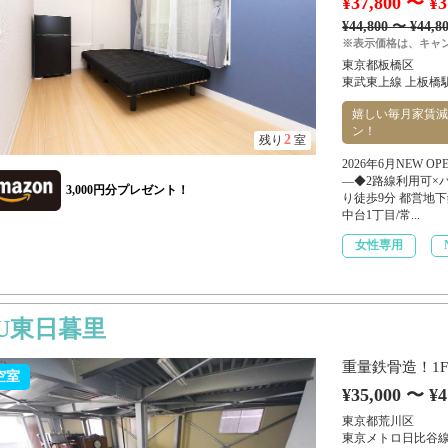
¥37,800 〜 ¥3
¥44,800 〜 ¥44,8
※表示価格は、キャ
東京都板橋区
東武東上線 上板橋駅
嬉しい毎月家賃減
ン！
2
残り
室
2026年6月NEW
―◆2路線利用可×
3,000円分プレゼント！
り徒歩9分 都営地
中台1丁目/常...
女性専用
U東日暮里
重量鉄骨造！1
空室
¥35,000 〜 ¥4
東京都荒川区
東京メトロ日比谷線