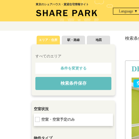
東京のシェアハウス・賃貸住宅情報サイト
Language ▼
検索条
エリア・住所
駅・路線
地図
すべてのエリア
D
条件を変更する
検索条件保存
空室状況
空室・空室予定のみ
物件タイプ