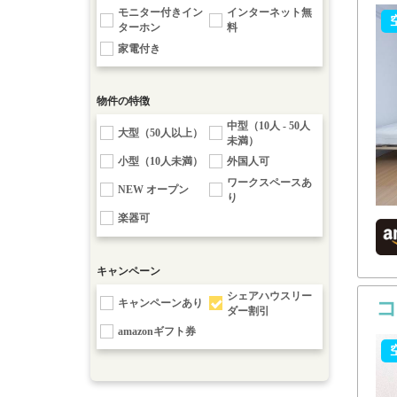
モニター付きイン
インターネット無
ターホン
料
家電付き
物件の特徴
中型（10人 - 50人
大型（50人以上）
未満）
小型（10人未満）
外国人可
ワークスペースあ
NEW オープン
り
楽器可
キャンペーン
シェアハウスリー
キャンペーンあり
ダー割引
amazonギフト券