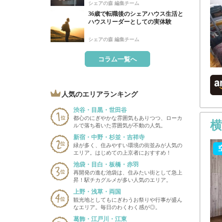
シェアの森 編集チーム
36歳で転職後のシェアハウス生活と
ハウスリーダーとしての実体験
シェアの森 編集チーム
コラム一覧へ
人気のエリアランキング
渋谷・目黒・世田谷
都心のにぎやかな雰囲気もありつつ、ローカ
ルで落ち着いた雰囲気が不動の人気。
新宿・中野・杉並・吉祥寺
緑が多く、住みやすい環境の街並みが人気の
エリア。はじめての上京者におすすめ！
池袋・目白・板橋・赤羽
再開発の進む池袋は、住みたい街として急上
昇！駅チカグルメが多い人気のエリア。
上野・浅草・両国
観光地としてもにぎわうお祭りや行事が盛ん
なエリア。毎日のわくわく感が◎。
葛飾・江戸川・江東