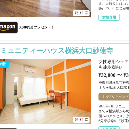
す。大通りにはコ
静かで、生活音が響
1
残り
室
女性専用
3,000円分プレゼント！
コミュニティーハウス横浜大口妙蓮寺
女性専用シェア
空室
も徒歩圏内♪
¥32,800 〜 ¥3
神奈川県横浜市神
ＪＲ横浜線 大口駅 
【お得なキャンペ
2020年7月 リニュ
まで★横浜駅から8
面へのアクセス、
1
残り
室
6分東横線の「妙蓮寺