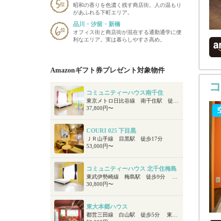
昭和の香りを色濃く残す商店街。人の温もり
があふれる下町エリア。
品川・汐留・新橋
オフィス街と商店街が混在する通勤通学に便
利なエリア。実は暮らしやすさ高め。
Amazonギフト券プレゼント対象物件
コミュニティーハウス南千住
東京メトロ日比谷線 南千住駅 徒歩6分 ＪＲ常磐線快速 南千住駅 徒歩6分 つくばエクスプレス 南千住駅 徒歩6分
37,800円〜
COURI 025 下目黒
ＪＲ山手線 目黒駅 徒歩17分
53,000円〜
コミュニティーハウス 北千住梅島
東武伊勢崎線 梅島駅 徒歩9分 東武大師線 西新井駅 徒歩15分 東武伊勢崎線 五反野駅 徒歩16分
30,800円〜
東大本郷ハウス
都営三田線 白山駅 徒歩5分 東京メトロ南北線 東大前駅 徒歩6分 東京メトロ丸ノ内線 後楽園駅 徒歩19分