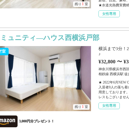
新宿、目黒、麻布
1
残り
室
★水道光熱費実費精算
女性専用
コミュニティ―ハウス西横浜戸部
横浜まで3分！2
空室
♪
¥32,800 〜 ¥3
神奈川県横浜市西
相鉄線 西横浜駅 徒
★ 2022年6月N
入居者9人の落ち
用意しております。
レスもございません。
女性専用
1
残り
室
3,000円分プレゼント！