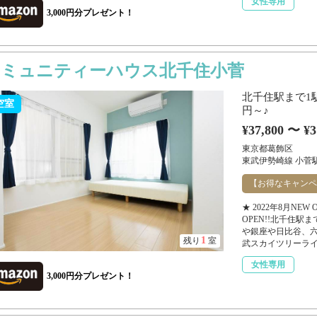
女性専用
3,000円分プレゼント！
コミュニティーハウス北千住小菅
北千住駅まで1駅
空室
円～♪
¥37,800 〜 ¥3
東京都葛飾区
東武伊勢崎線 小菅駅
【お得なキャンペ
★ 2022年8月NE
OPEN!!北千住
や銀座や日比谷、六
1
残り
室
武スカイツリーライン
女性専用
3,000円分プレゼント！