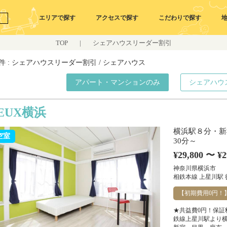
エリアで探す
アクセスで探す
こだわりで探す
TOP
|
シェアハウスリーダー割引
件 : シェアハウスリーダー割引 / シェアハウス
アパート・マンションのみ
シェアハウ
EUX横浜
横浜駅８分・新
空室
30分～
¥29,800 〜 ¥2
神奈川県横浜市
相鉄本線 上星川駅 
【初期費用0円！
★共益費0円！保証
鉄線上星川駅より横