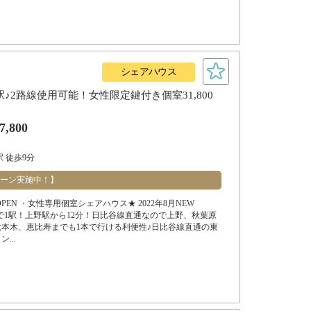
シェアハウス
♪2路線使用可能！女性限定鍵付き個室31,800
7,800
 徒歩9分
ーン実施中！】
W OPEN ・女性専用個室シェアハウス★ 2022年8月NEW
駅まで1駅！上野駅から12分！日比谷線直通なので上野、秋葉原
本木、恵比寿までも1本で行ける利便性♪日比谷線直通の東
...