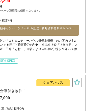
7,800
00
ンペーン適用後の価格となります。
 徒歩9分
額キャンペーン！×OPEN記念♫初月賃料無料キャンペー
 OPENの「コミュニティーハウス板橋上板橋」のご案内です♫
バスも利用可×通勤通学便利◆― 東武東上線「上板橋駅」よ
下鉄三田線「志村三丁目駅」より自転車6分/徒歩21分 バス停
NEW OPEN
シェアハウス
F倉庫付き物件！
7,000
 三ノ輪駅 徒歩6分