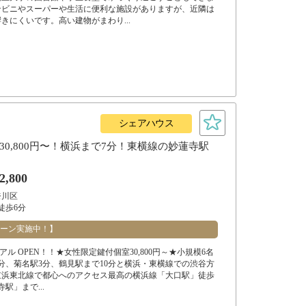
ンビニやスーパーや生活に便利な施設がありますが、近隣は
きにくいです。高い建物がまわり...
シェアハウス
30,800円〜！横浜まで7分！東横線の妙蓮寺駅
2,800
奈川区
徒歩6分
ーン実施中！】
ーアル OPEN！！★女性限定鍵付個室30,800円～★小規模6名
分、菊名駅3分、鶴見駅まで10分と横浜・東横線での渋谷方
京浜東北線で都心へのアクセス最高の横浜線「大口駅」徒歩
駅」まで...