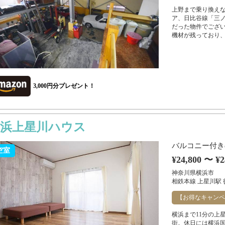
上野まで乗り換えな
ア、日比谷線「三
だった物件でござい
機材が残っており、
3,000円分プレゼント！
横浜上星川ハウス
バルコニー付き
空室
¥24,800 〜 ¥2
神奈川県横浜市
相鉄本線 上星川駅 
【お得なキャンペ
横浜まで11分の上
街。休日には横浜