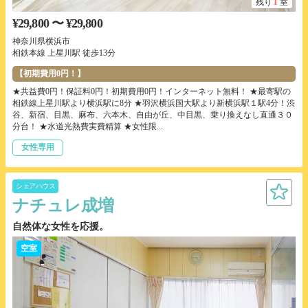
1
残り
室
¥29,800 〜 ¥29,800
神奈川県横浜市
相鉄本線 上星川駅 徒歩13分
【初期費用0円！】
★共益費0円！保証料0円！初期費用0円！インターネット無料！ ★最寄駅の
相鉄線上星川駅より横浜駅に8分 ★羽沢横浜国大駅より新横浜駅１駅4分！渋
谷、新宿、目黒、麻布、六本木、自由が丘、中目黒、乗り換えなし直通３０
分台！ ★水道光熱費実費精算 ★女性限...
女性専用
シェアハウス
ナチュレ成増
自然体な女性を応援。
空室