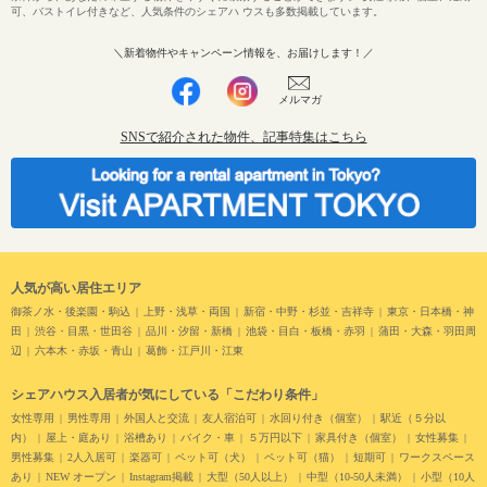
可、バストイレ付きなど、人気条件のシェアハ ウスも多数掲載しています。
＼新着物件やキャンペーン情報を、お届けします！／
メルマガ
SNSで紹介された物件、記事特集はこちら
人気が高い居住エリア
御茶ノ水・後楽園・駒込
上野・浅草・両国
新宿・中野・杉並・吉祥寺
東京・日本橋・神
田
渋谷・目黒・世田谷
品川・汐留・新橋
池袋・目白・板橋・赤羽
蒲田・大森・羽田周
辺
六本木・赤坂・青山
葛飾・江戸川・江東
シェアハウス入居者が気にしている「こだわり条件」
女性専用
男性専用
外国人と交流
友人宿泊可
水回り付き（個室）
駅近（５分以
内）
屋上・庭あり
浴槽あり
バイク・車
５万円以下
家具付き（個室）
女性募集
男性募集
2人入居可
楽器可
ペット可（犬）
ペット可（猫）
短期可
ワークスペース
あり
NEW オープン
Instagram掲載
大型（50人以上）
中型（10-50人未満）
小型（10人