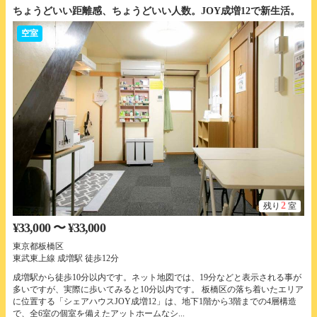
ちょうどいい距離感、ちょうどいい人数。JOY成増12で新生活。
空室
2
残り
室
¥33,000 〜 ¥33,000
東京都板橋区
東武東上線 成増駅 徒歩12分
成増駅から徒歩10分以内です。ネット地図では、19分などと表示される事が
多いですが、実際に歩いてみると10分以内です。 板橋区の落ち着いたエリア
に位置する「シェアハウスJOY成増12」は、地下1階から3階までの4層構造
で、全6室の個室を備えたアットホームなシ...