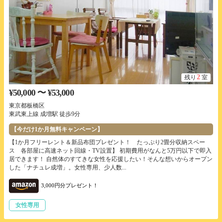
2
残り
室
¥50,000 〜 ¥53,000
東京都板橋区
東武東上線 成増駅 徒歩9分
【今だけ1か月無料キャンペーン】
【1か月フリーレント＆新品布団プレゼント！ たっぷり2畳分収納スペー
ス 各部屋に高速ネット回線・TV設置】 初期費用がなんと5万円以下で即入
居できます！ 自然体のすてきな女性を応援したい！そんな想いからオープン
した「ナチュレ成増」。女性専用、少人数...
3,000円分プレゼント！
女性専用