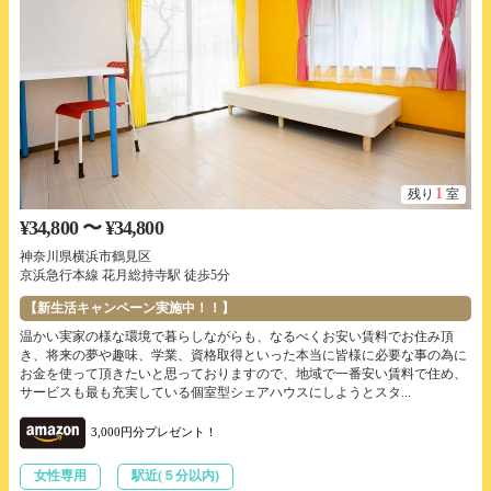
1
残り
室
¥34,800 〜 ¥34,800
神奈川県横浜市鶴見区
京浜急行本線 花月総持寺駅 徒歩5分
【新生活キャンペーン実施中！！】
温かい実家の様な環境で暮らしながらも、なるべくお安い賃料でお住み頂
き、将来の夢や趣味、学業、資格取得といった本当に皆様に必要な事の為に
お金を使って頂きたいと思っておりますので、地域で一番安い賃料で住め、
サービスも最も充実している個室型シェアハウスにしようとスタ...
3,000円分プレゼント！
女性専用
駅近(５分以内)