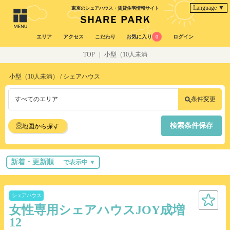
Language ▼
東京のシェアハウス・賃貸住宅情報サイト
エリア
アクセス
こだわり
お気に入り
0
ログイン
TOP
|
小型（10人未満
小型（10人未満） / シェアハウス
すべてのエリア
条件変更
検索条件保存
地図から探す
新着・更新順
で表示中 ▼
シェアハウス
女性専用シェアハウスJOY成増
12