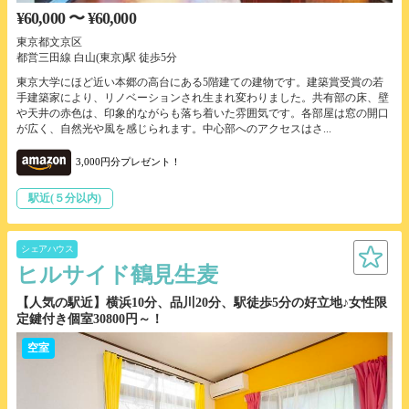
¥60,000 〜 ¥60,000
東京都文京区
都営三田線 白山(東京)駅 徒歩5分
東京大学にほど近い本郷の高台にある5階建ての建物です。建築賞受賞の若
手建築家により、リノベーションされ生まれ変わりました。共有部の床、壁
や天井の赤色は、印象的ながらも落ち着いた雰囲気です。各部屋は窓の開口
が広く、自然光や風を感じられます。中心部へのアクセスはさ...
3,000円分プレゼント！
駅近(５分以内)
シェアハウス
ヒルサイド鶴見生麦
【人気の駅近】横浜10分、品川20分、駅徒歩5分の好立地♪女性限
定鍵付き個室30800円～！
空室