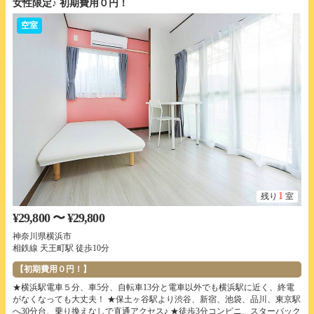
女性限定♪ 初期費用０円！
空室
1
残り
室
¥29,800 〜 ¥29,800
神奈川県横浜市
相鉄線 天王町駅 徒歩10分
【初期費用０円！】
★横浜駅電車５分、車5分、自転車13分と電車以外でも横浜駅に近く、終電
がなくなっても大丈夫！ ★保土ヶ谷駅より渋谷、新宿、池袋、品川、東京駅
へ30分台、乗り換えなしで直通アクセス♪ ★徒歩3分コンビニ、スターバック