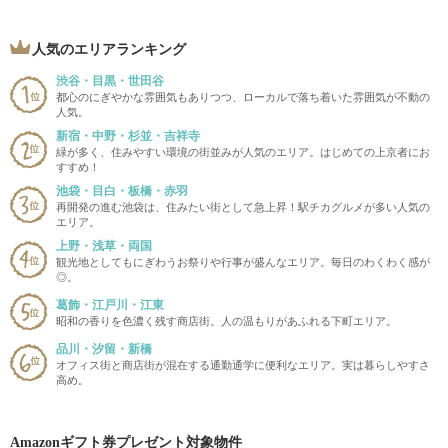
人気のエリアランキング
渋谷・目黒・世田谷
都心のにぎやかな雰囲気もありつつ、ローカルで落ち着いた雰囲気が不動の
人気。
新宿・中野・杉並・吉祥寺
緑が多く、住みやすい環境の街並みが人気のエリア。はじめての上京者にお
すすめ！
池袋・目白・板橋・赤羽
再開発の進む池袋は、住みたい街として急上昇！駅チカグルメが多い人気の
エリア。
上野・浅草・両国
観光地としてもにぎわうお祭りや行事が盛んなエリア。毎日のわくわく感が
◎。
葛飾・江戸川・江東
昭和の香りを色濃く残す商店街。人の温もりがあふれる下町エリア。
品川・汐留・新橋
オフィス街と商店街が混在する通勤通学に便利なエリア。実は暮らしやすさ
高め。
Amazonギフト券プレゼント対象物件