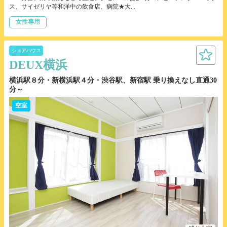
ス、サイゼリヤ等和洋中の飲食店、病院★大...
女性専用
シェアハウス
DEUX横浜
横浜駅８分・新横浜駅４分・渋谷駅、新宿駅 乗り換えなし直通30
分～
空室