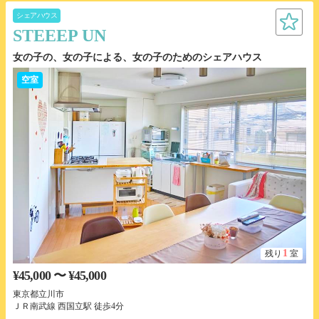
シェアハウス
STEEEP UN
女の子の、女の子による、女の子のためのシェアハウス
空室
1
残り
室
¥45,000 〜 ¥45,000
東京都立川市
ＪＲ南武線 西国立駅 徒歩4分