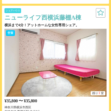
シェアハウス
ニューライフ西横浜藤棚A棟
横浜まで4分！アットホームな女性専用シェア。
空室
1
残り
室
¥35,800 〜 ¥35,800
神奈川県横浜市西区