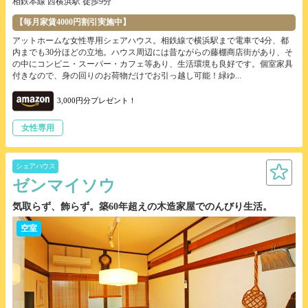
相鉄本線 西横浜駅 徒歩9分
【毎月家賃4000円割引実施中】
アットホームな女性専用シェアハウス。相鉄線で横浜駅まで電車で4分、都
内までも30分ほどの立地。ハウス周辺には昔ながらの藤棚商店街があり、そ
の中にコンビニ・スーパー・カフェ等あり、生活環境も良好です。個室家具
付きなので、身の回りのお荷物だけでお引っ越し可能！緑ゆ...
3,000円分プレゼント！
女性専用
シェアハウス
ゼンマイソウ
気取らず、飾らず。築60年超えの木造家屋でのんびり生活。
空室