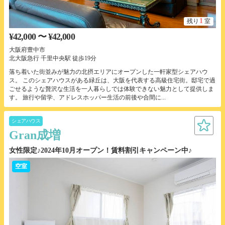
1
残り
室
¥42,000 〜 ¥42,000
大阪府豊中市
北大阪急行 千里中央駅 徒歩19分
落ち着いた街並みが魅力の北摂エリアにオープンした一軒家型シェアハウ
ス。 このシェアハウスがある緑丘は、大阪を代表する高級住宅街。邸宅で過
ごせるような贅沢な生活を一人暮らしでは体験できない魅力として提供しま
す。 旅行や留学、アドレスホッパー生活の前後や合間に...
シェアハウス
Gran成増
女性限定♪2024年10月オープン！賃料割引キャンペーン中♪
空室