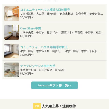
コミュニティーハウス横浜大口妙蓮寺
ＪＲ横浜線 大口駅 徒歩6分 東急東横線 妙蓮寺駅 徒歩14分 京浜急行本線 子安駅 徒歩17分
30,800円〜
Cozy Share 中野
ＪＲ中央線 中野駅 徒歩10分 東京メトロ東西線 中野駅 徒歩10分
60,000円〜
コミュニティーハウス 板橋志村坂上
都営三田線 志村坂上駅 徒歩9分 都営三田線 志村三丁目駅 徒歩9分
36,800円〜
テックレジデンス自由が丘
東急大井町線 自由が丘駅 徒歩5分
94,000円〜
Amazonギフト券一覧へ
PR
人気急上昇！注目物件