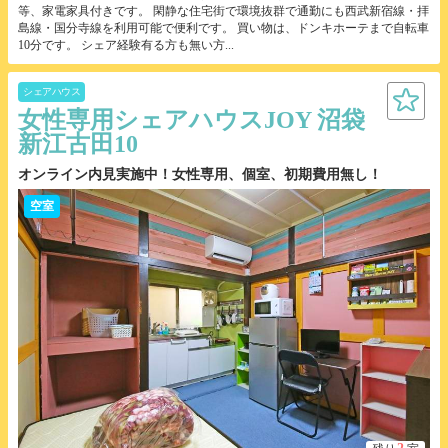
等、家電家具付きです。 閑静な住宅街で環境抜群で通勤にも西武新宿線・拝
島線・国分寺線を利用可能で便利です。 買い物は、ドンキホーテまで自転車
10分です。 シェア経験有る方も無い方...
シェアハウス
女性専用シェアハウスJOY 沼袋
新江古田10
オンライン内見実施中！女性専用、個室、初期費用無し！
空室