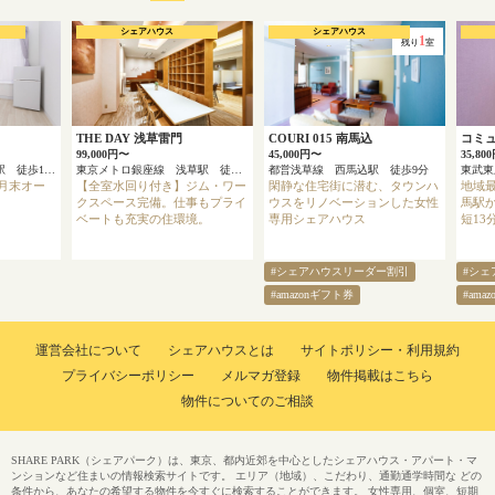
シェアハウス
シェアハウス
1
残り
室
THE DAY 浅草雷門
COURI 015 南馬込
コミ
99,000円〜
45,000円〜
35,80
京浜急行本線 上大岡駅 徒歩13分
東京メトロ銀座線 浅草駅 徒歩4分
都営浅草線 西馬込駅 徒歩9分
3月末オー
【全室水回り付き】ジム・ワー
閑静な住宅街に潜む、タウンハ
地域最
クスペース完備。仕事もプライ
ウスをリノベーションした女性
馬駅か
ベートも充実の住環境。
専用シェアハウス
短13
#シェアハウスリーダー割引
#シェ
#amazonギフト券
#ama
運営会社について
シェアハウスとは
サイトポリシー・利用規約
プライバシーポリシー
メルマガ登録
物件掲載はこちら
物件についてのご相談
SHARE PARK（シェアパーク）は、東京、都内近郊を中心としたシェアハウス・アパート・マ
ンションなど住まいの情報検索サイトです。 エリア（地域）、こだわり、通勤通学時間な どの
条件から、あなたの希望する物件を今すぐに検索することができます。 女性専用、個室、短期