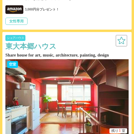
3,000円分プレゼント！
女性専用
シェアハウス
東大本郷ハウス
Share house for art, music, architecture, painting, design
空室
1
残り
室