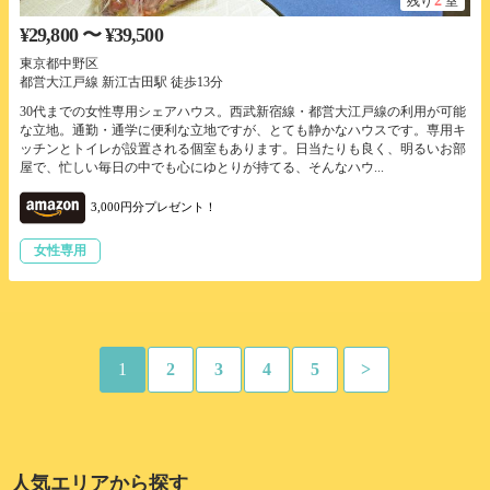
2
残り
室
¥29,800 〜 ¥39,500
東京都中野区
都営大江戸線 新江古田駅 徒歩13分
30代までの女性専用シェアハウス。西武新宿線・都営大江戸線の利用が可能
な立地。通勤・通学に便利な立地ですが、とても静かなハウスです。専用キ
ッチンとトイレが設置される個室もあります。日当たりも良く、明るいお部
屋で、忙しい毎日の中でも心にゆとりが持てる、そんなハウ...
3,000円分プレゼント！
女性専用
1
2
3
4
5
>
人気エリアから探す