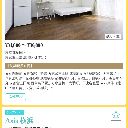
2
残り
室
¥34,800 〜 ¥36,800
東京都板橋区
東武東上線 成増駅 徒歩14分
【初期費用０円】
★女性限定 ★最寄駅４路線 ★東武東上線 成増駅から池袋駅9分 ★東京メト
ロ有楽町線・副都心線 成増駅から池袋駅13分、新宿三丁目駅21分、渋谷駅27
分 ★都営三田線 西高島平駅から水道橋、大手町、日比谷直通 ★バス停（北
山下橋）徒歩２分、成増駅まで...
女性専用
シェアハウス
Axis 横浜