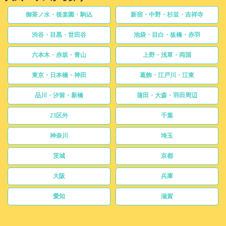
御茶ノ水・後楽園・駒込
新宿・中野・杉並・吉祥寺
渋谷・目黒・世田谷
池袋・目白・板橋・赤羽
六本木・赤坂・青山
上野・浅草・両国
東京・日本橋・神田
葛飾・江戸川・江東
品川・汐留・新橋
蒲田・大森・羽田周辺
23区外
千葉
神奈川
埼玉
茨城
京都
大阪
兵庫
愛知
滋賀