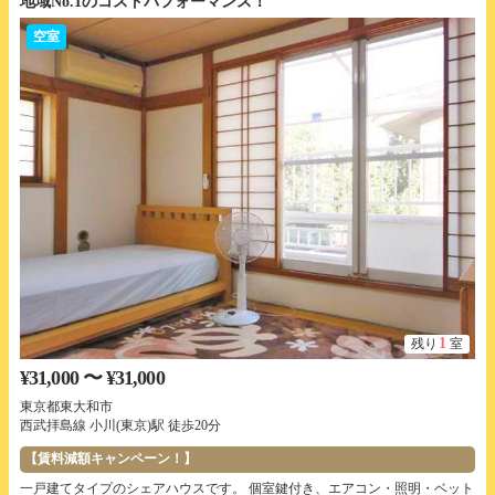
地域No.1のコストパフォーマンス！
空室
1
残り
室
¥31,000 〜 ¥31,000
東京都東大和市
西武拝島線 小川(東京)駅 徒歩20分
【賃料減額キャンペーン！】
一戸建てタイプのシェアハウスです。 個室鍵付き、エアコン・照明・ベット