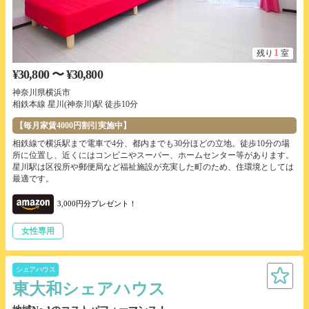
1
残り
室
¥30,800 〜 ¥30,800
神奈川県横浜市
相鉄本線 星川(神奈川)駅 徒歩10分
【毎月家賃4000円割引実施中】
相鉄線で横浜駅まで電車で4分、都内までも30分ほどの立地。徒歩10分の場
所に位置し、近くにはコンビニやスーパー、ホームセンター等があります。
星川駅は区役所や郵便局など福祉施設が充実した町のため、住環境としては
最適です。
3,000円分プレゼント！
女性専用
シェアハウス
東大和シェアハウス