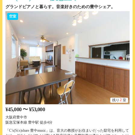
グランドピアノと暮らす。音楽好きのための豊中シェア。
空室
2
残り
室
¥45,000 〜 ¥53,000
大阪府豊中市
阪急宝塚本線 豊中駅 徒歩4分
「C’s(Si:s)share 豊中music」は、音大の教授がお住まいだった邸宅を利用して