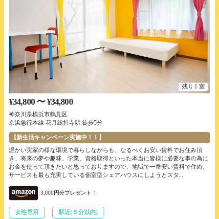
1
残り
室
¥34,800 〜 ¥34,800
神奈川県横浜市鶴見区
京浜急行本線 花月総持寺駅 徒歩5分
【新生活キャンペーン実施中！！】
温かい実家の様な環境で暮らしながらも、なるべくお安い賃料でお住み頂
き、将来の夢や趣味、学業、資格取得といった本当に皆様に必要な事の為に
お金を使って頂きたいと思っておりますので、地域で一番安い賃料で住め、
サービスも最も充実している個室型シェアハウスにしようとスタ...
3,000円分プレゼント！
女性専用
駅近(５分以内)