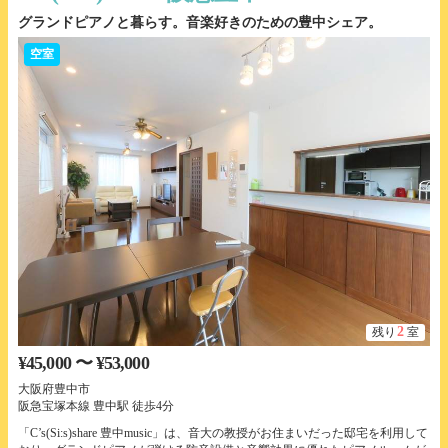
グランドピアノと暮らす。音楽好きのための豊中シェア。
空室
2
残り
室
¥45,000 〜 ¥53,000
大阪府豊中市
阪急宝塚本線 豊中駅 徒歩4分
「C’s(Si:s)share 豊中music」は、音大の教授がお住まいだった邸宅を利用して