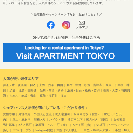
可、バストイレ付きなど、人気条件のシェアハ ウスも多数掲載しています。
＼新着物件やキャンペーン情報を、お届けします！／
メルマガ
SNSで紹介された物件、記事特集はこちら
人気が高い居住エリア
御茶ノ水・後楽園・駒込
上野・浅草・両国
新宿・中野・杉並・吉祥寺
東京・日本橋・神
田
渋谷・目黒・世田谷
品川・汐留・新橋
池袋・目白・板橋・赤羽
蒲田・大森・羽田周
辺
六本木・赤坂・青山
葛飾・江戸川・江東
シェアハウス入居者が気にしている「こだわり条件」
女性専用
男性専用
外国人と交流
友人宿泊可
水回り付き（個室）
駅近（５分以
内）
屋上・庭あり
浴槽あり
バイク・車
５万円以下
家具付き（個室）
女性募集
男性募集
2人入居可
楽器可
ペット可（犬）
ペット可（猫）
短期可
ワークスペース
あり
NEW オープン
Instagram掲載
大型（50人以上）
中型（10-50人未満）
小型（10人