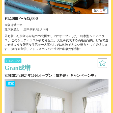
1
残り
室
¥42,000 〜 ¥42,000
大阪府豊中市
北大阪急行 千里中央駅 徒歩19分
落ち着いた街並みが魅力の北摂エリアにオープンした一軒家型シェアハウ
ス。 このシェアハウスがある緑丘は、大阪を代表する高級住宅街。邸宅で過
ごせるような贅沢な生活を一人暮らしでは体験できない魅力として提供しま
す。 旅行や留学、アドレスホッパー生活の前後や合間に...
シェアハウス
Gran成増
女性限定♪2024年10月オープン！賃料割引キャンペーン中♪
空室