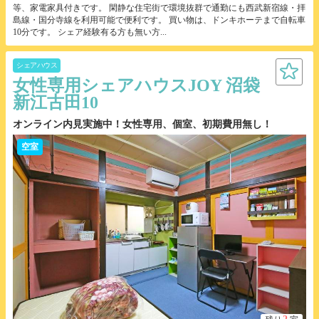
等、家電家具付きです。 閑静な住宅街で環境抜群で通勤にも西武新宿線・拝
島線・国分寺線を利用可能で便利です。 買い物は、ドンキホーテまで自転車
10分です。 シェア経験有る方も無い方...
シェアハウス
女性専用シェアハウスJOY 沼袋
新江古田10
オンライン内見実施中！女性専用、個室、初期費用無し！
空室