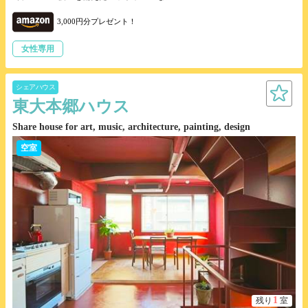
3,000円分プレゼント！
女性専用
シェアハウス
東大本郷ハウス
Share house for art, music, architecture, painting, design
空室
1
残り
室