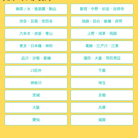
御茶ノ水・後楽園・駒込
新宿・中野・杉並・吉祥寺
渋谷・目黒・世田谷
池袋・目白・板橋・赤羽
六本木・赤坂・青山
上野・浅草・両国
東京・日本橋・神田
葛飾・江戸川・江東
品川・汐留・新橋
蒲田・大森・羽田周辺
23区外
千葉
神奈川
埼玉
茨城
京都
大阪
兵庫
愛知
滋賀