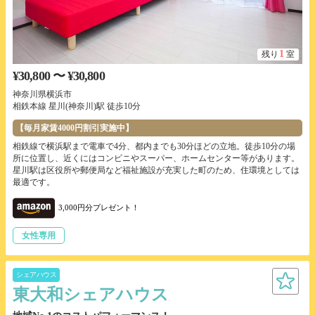
1
残り
室
¥30,800 〜 ¥30,800
神奈川県横浜市
相鉄本線 星川(神奈川)駅 徒歩10分
【毎月家賃4000円割引実施中】
相鉄線で横浜駅まで電車で4分、都内までも30分ほどの立地。徒歩10分の場
所に位置し、近くにはコンビニやスーパー、ホームセンター等があります。
星川駅は区役所や郵便局など福祉施設が充実した町のため、住環境としては
最適です。
3,000円分プレゼント！
女性専用
シェアハウス
東大和シェアハウス