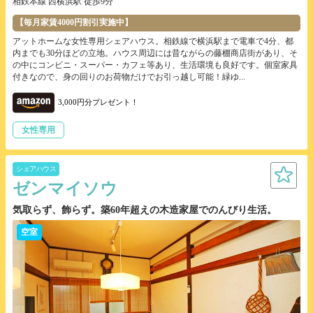
相鉄本線 西横浜駅 徒歩9分
【毎月家賃4000円割引実施中】
アットホームな女性専用シェアハウス。相鉄線で横浜駅まで電車で4分、都
内までも30分ほどの立地。ハウス周辺には昔ながらの藤棚商店街があり、そ
の中にコンビニ・スーパー・カフェ等あり、生活環境も良好です。個室家具
付きなので、身の回りのお荷物だけでお引っ越し可能！緑ゆ...
3,000円分プレゼント！
女性専用
シェアハウス
ゼンマイソウ
気取らず、飾らず。築60年超えの木造家屋でのんびり生活。
空室