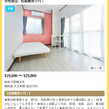
女性限定♪ 初期費用０円！
空室
1
残り
室
¥29,800 〜 ¥29,800
神奈川県横浜市
相鉄線 天王町駅 徒歩10分
【初期費用０円！】
★横浜駅電車５分、車5分、自転車13分と電車以外でも横浜駅に近く、終電
がなくなっても大丈夫！ ★保土ヶ谷駅より渋谷、新宿、池袋、品川、東京駅
へ30分台、乗り換えなしで直通アクセス♪ ★徒歩3分コンビニ、スターバック