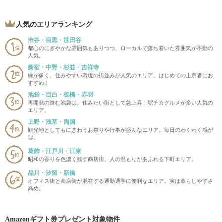
人気のエリアランキング
渋谷・目黒・世田谷
都心のにぎやかな雰囲気もありつつ、ローカルで落ち着いた雰囲気が不動の
人気。
新宿・中野・杉並・吉祥寺
緑が多く、住みやすい環境の街並みが人気のエリア。はじめての上京者にお
すすめ！
池袋・目白・板橋・赤羽
再開発の進む池袋は、住みたい街として急上昇！駅チカグルメが多い人気の
エリア。
上野・浅草・両国
観光地としてもにぎわうお祭りや行事が盛んなエリア。毎日のわくわく感が
◎。
葛飾・江戸川・江東
昭和の香りを色濃く残す商店街。人の温もりがあふれる下町エリア。
品川・汐留・新橋
オフィス街と商店街が混在する通勤通学に便利なエリア。実は暮らしやすさ
高め。
Amazonギフト券プレゼント対象物件