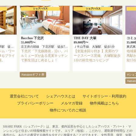
シェアハウス
シェアハウス
Bacchus 下北沢
THE DAY 大塚
コミ
55,000円〜
89,000円〜
35,80
東京メトロ銀座線 浅草駅 徒歩4分
京王井の頭線 下北沢駅 徒歩7分
ＪＲ山手線 大塚駅 徒歩1分
ジム・ワー
下北沢「下北線路街」沿い。バ
【全室水回り付き 】充実のワ
地域最
事もプライ
ルミューダがある充実キッチン
ークスペース完備、大塚駅徒歩
馬駅か
境。
で新生活はじめましょ！
1分の好立地コリビング
短13
#amazonギフト券
#シェ
#ama
運営会社について
シェアハウスとは
サイトポリシー・利用規約
プライバシーポリシー
メルマガ登録
物件掲載はこちら
物件についてのご相談
SHARE PARK（シェアパーク）は、東京、都内近郊を中心としたシェアハウス・アパート・マ
ンションなど住まいの情報検索サイトです。 エリア（地域）、こだわり、通勤通学時間な どの
条件から、あなたの希望する物件を今すぐに検索することができます。 女性専用、個室、短期