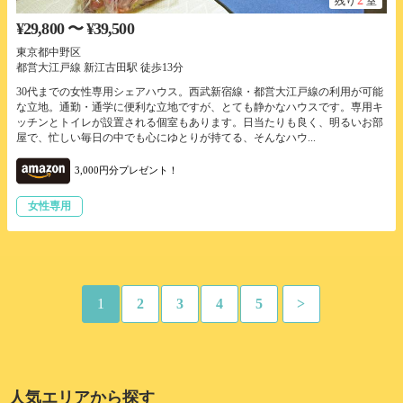
2
残り
室
¥29,800 〜 ¥39,500
東京都中野区
都営大江戸線 新江古田駅 徒歩13分
30代までの女性専用シェアハウス。西武新宿線・都営大江戸線の利用が可能
な立地。通勤・通学に便利な立地ですが、とても静かなハウスです。専用キ
ッチンとトイレが設置される個室もあります。日当たりも良く、明るいお部
屋で、忙しい毎日の中でも心にゆとりが持てる、そんなハウ...
3,000円分プレゼント！
女性専用
1
2
3
4
5
>
人気エリアから探す