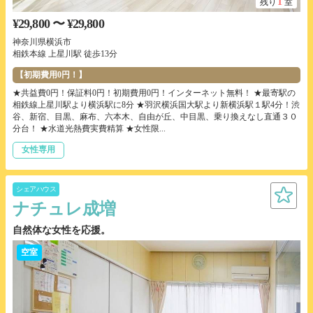
1
残り
室
¥29,800 〜 ¥29,800
神奈川県横浜市
相鉄本線 上星川駅 徒歩13分
【初期費用0円！】
★共益費0円！保証料0円！初期費用0円！インターネット無料！ ★最寄駅の
相鉄線上星川駅より横浜駅に8分 ★羽沢横浜国大駅より新横浜駅１駅4分！渋
谷、新宿、目黒、麻布、六本木、自由が丘、中目黒、乗り換えなし直通３０
分台！ ★水道光熱費実費精算 ★女性限...
女性専用
シェアハウス
ナチュレ成増
自然体な女性を応援。
空室