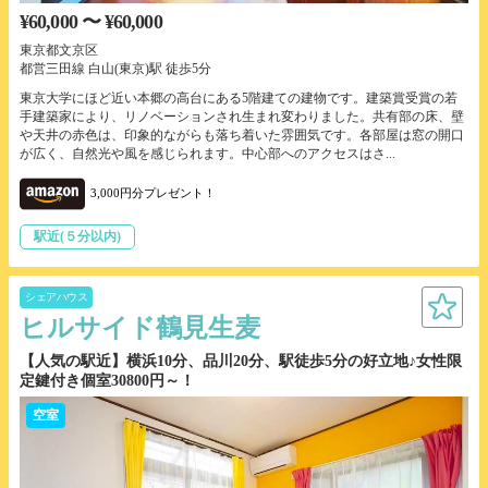
¥60,000 〜 ¥60,000
東京都文京区
都営三田線 白山(東京)駅 徒歩5分
東京大学にほど近い本郷の高台にある5階建ての建物です。建築賞受賞の若
手建築家により、リノベーションされ生まれ変わりました。共有部の床、壁
や天井の赤色は、印象的ながらも落ち着いた雰囲気です。各部屋は窓の開口
が広く、自然光や風を感じられます。中心部へのアクセスはさ...
3,000円分プレゼント！
駅近(５分以内)
シェアハウス
ヒルサイド鶴見生麦
【人気の駅近】横浜10分、品川20分、駅徒歩5分の好立地♪女性限
定鍵付き個室30800円～！
空室