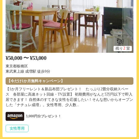
2
残り
室
¥50,000 〜 ¥53,000
東京都板橋区
東武東上線 成増駅 徒歩9分
【今だけ1か月無料キャンペーン】
【1か月フリーレント＆新品布団プレゼント！ たっぷり2畳分収納スペー
ス 各部屋に高速ネット回線・TV設置】 初期費用がなんと5万円以下で即入
居できます！ 自然体のすてきな女性を応援したい！そんな想いからオープン
した「ナチュレ成増」。女性専用、少人数...
3,000円分プレゼント！
女性専用