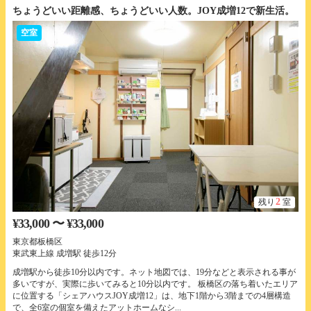
ちょうどいい距離感、ちょうどいい人数。JOY成増12で新生活。
空室
2
残り
室
¥33,000 〜 ¥33,000
東京都板橋区
東武東上線 成増駅 徒歩12分
成増駅から徒歩10分以内です。ネット地図では、19分などと表示される事が
多いですが、実際に歩いてみると10分以内です。 板橋区の落ち着いたエリア
に位置する「シェアハウスJOY成増12」は、地下1階から3階までの4層構造
で、全6室の個室を備えたアットホームなシ...