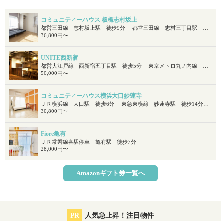
コミュニティーハウス 板橋志村坂上
都営三田線 志村坂上駅 徒歩9分 都営三田線 志村三丁目駅 徒歩9分
36,800円〜
UNITE西新宿
都営大江戸線 西新宿五丁目駅 徒歩5分 東京メトロ丸ノ内線 中野坂上駅 徒歩7分
50,000円〜
コミュニティーハウス横浜大口妙蓮寺
ＪＲ横浜線 大口駅 徒歩6分 東急東横線 妙蓮寺駅 徒歩14分 京浜急行本線 子安駅 徒歩17分
30,800円〜
Fiore亀有
ＪＲ常磐線各駅停車 亀有駅 徒歩7分
28,000円〜
Amazonギフト券一覧へ
PR
人気急上昇！注目物件