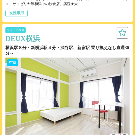
ス、サイゼリヤ等和洋中の飲食店、病院★大...
女性専用
シェアハウス
DEUX横浜
横浜駅８分・新横浜駅４分・渋谷駅、新宿駅 乗り換えなし直通30
分～
空室