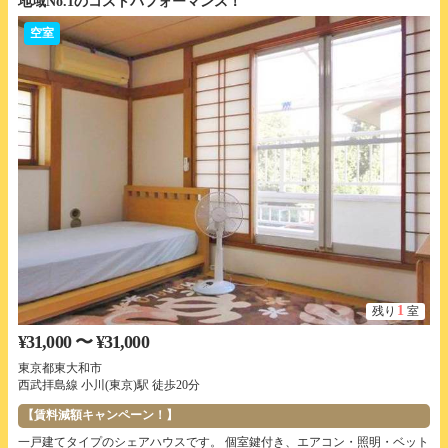
地域No.1のコストパフォーマンス！
空室
1
残り
室
¥31,000 〜 ¥31,000
東京都東大和市
西武拝島線 小川(東京)駅 徒歩20分
【賃料減額キャンペーン！】
一戸建てタイプのシェアハウスです。 個室鍵付き、エアコン・照明・ベット