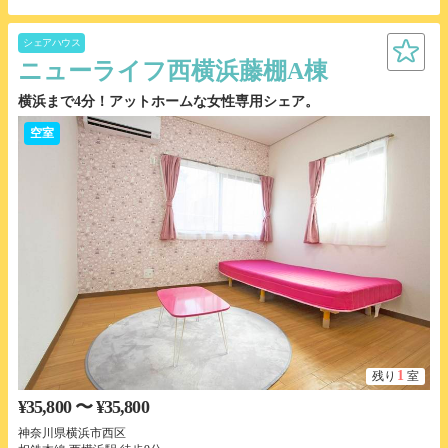
シェアハウス
ニューライフ西横浜藤棚A棟
横浜まで4分！アットホームな女性専用シェア。
空室
1
残り
室
¥35,800 〜 ¥35,800
神奈川県横浜市西区