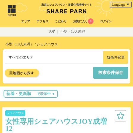
Language ▼
東京のシェアハウス・賃貸住宅情報サイト
エリア
アクセス
こだわり
お気に入り
0
ログイン
TOP
|
小型（10人未満
小型（10人未満） / シェアハウス
すべてのエリア
条件変更
検索条件保存
地図から探す
新着・更新順
で表示中 ▼
シェアハウス
女性専用シェアハウスJOY成増
12