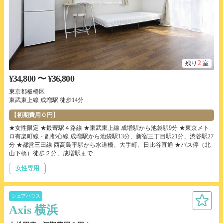
2
残り
室
¥34,800 〜 ¥36,800
東京都板橋区
東武東上線 成増駅 徒歩14分
【初期費用０円】
★女性限定 ★最寄駅４路線 ★東武東上線 成増駅から池袋駅9分 ★東京メト
ロ有楽町線・副都心線 成増駅から池袋駅13分、新宿三丁目駅21分、渋谷駅27
分 ★都営三田線 西高島平駅から水道橋、大手町、日比谷直通 ★バス停（北
山下橋）徒歩２分、成増駅まで...
女性専用
シェアハウス
Axis 横浜