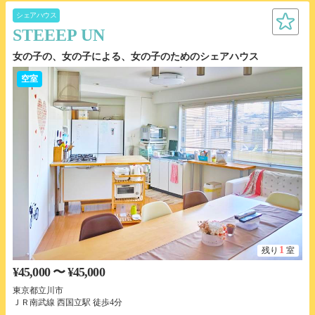
シェアハウス
STEEEP UN
女の子の、女の子による、女の子のためのシェアハウス
空室
1
残り
室
¥45,000 〜 ¥45,000
東京都立川市
ＪＲ南武線 西国立駅 徒歩4分