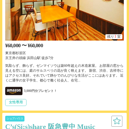
1
残り
室
¥60,000 〜 ¥60,000
東京都杉並区
京王井の頭線 浜田山駅 徒歩7分
気取らず、飾らず。ゼンマイソウは築60年超えの木造家屋。 お部屋の窓から
見える空には、庭のサルスベリの花が良く映えます。 新宿、渋谷、吉祥寺に
はアクセス良好。それでいて静かでのんびりな生活がここにはあります。 近
くに通学の女子学生、都心で働く社会人、在宅...
3,000円分プレゼント！
女性専用
シェアハウス
C’s(Si:s)share 阪急豊中 Music