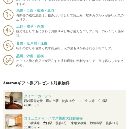
すすめ！
池袋・目白・板橋・赤羽
再開発の進む池袋は、住みたい街として急上昇！駅チカグルメが多い人気の
エリア。
上野・浅草・両国
観光地としてもにぎわうお祭りや行事が盛んなエリア。毎日のわくわく感が
◎。
葛飾・江戸川・江東
昭和の香りを色濃く残す商店街。人の温もりがあふれる下町エリア。
品川・汐留・新橋
オフィス街と商店街が混在する通勤通学に便利なエリア。実は暮らしやすさ
高め。
Amazonギフト券プレゼント対象物件
タイニーガーデン
西武国分寺線 鷹の台駅 徒歩18分 ＪＲ中央線 立川駅
42,000円〜
コミュニティーハウス横浜大口妙蓮寺
ＪＲ横浜線 大口駅 徒歩6分 東急東横線 妙蓮寺駅 徒歩14分 京浜急行本線 子安駅 徒歩17分
30,800円〜