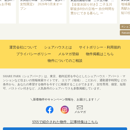
東急田園都市線 二子玉川駅 徒歩8分
をお手軽
女性限定♪ 2026年3月末オー
地域最
【全室水回り付き】二子玉川
プン
馬駅か
駅徒歩8分の立地ー 自分時間を
短13
豊かにできる暮らし ー
#シェ
#ama
運営会社について
シェアハウスとは
サイトポリシー・利用規約
プライバシーポリシー
メルマガ登録
物件掲載はこちら
物件についてのご相談
SHARE PARK（シェアパーク）は、東京、都内近郊を中心としたシェアハウス・アパート・マ
ンションなど住まいの情報検索サイトです。 エリア（地域）、こだわり、通勤通学時間な どの
条件から、あなたの希望する物件を今すぐに検索することができます。 女性専用、個室、短期
可、バストイレ付きなど、人気条件のシェアハ ウスも多数掲載しています。
＼新着物件やキャンペーン情報を、お届けします！／
メルマガ
SNSで紹介された物件、記事特集はこちら