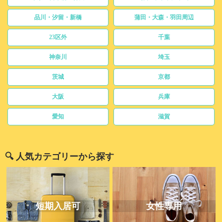
品川・汐留・新橋
蒲田・大森・羽田周辺
23区外
千葉
神奈川
埼玉
茨城
京都
大阪
兵庫
愛知
滋賀
🔍 人気カテゴリーから探す
短期入居可
女性専用