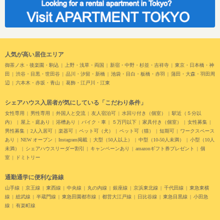
人気が高い居住エリア
御茶ノ水・後楽園・駒込
上野・浅草・両国
新宿・中野・杉並・吉祥寺
東京・日本橋・神
田
渋谷・目黒・世田谷
品川・汐留・新橋
池袋・目白・板橋・赤羽
蒲田・大森・羽田周
辺
六本木・赤坂・青山
葛飾・江戸川・江東
シェアハウス入居者が気にしている「こだわり条件」
女性専用
男性専用
外国人と交流
友人宿泊可
水回り付き（個室）
駅近（５分以
内）
屋上・庭あり
浴槽あり
バイク・車
５万円以下
家具付き（個室）
女性募集
男性募集
2人入居可
楽器可
ペット可（犬）
ペット可（猫）
短期可
ワークスペース
あり
NEW オープン
Instagram掲載
大型（50人以上）
中型（10-50人未満）
小型（10人
未満）
シェアハウスリーダー割引
キャンペーンあり
amazonギフト券プレゼント
個
室
ドミトリー
通勤通学に便利な路線
山手線
京王線
東西線
中央線
丸の内線
銀座線
京浜東北線
千代田線
東急東横
線
総武線
半蔵門線
東急田園都市線
都営大江戸線
日比谷線
東急目黒線
小田急
線
有楽町線