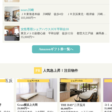
nears川崎
ＪＲ東海道本線 川崎駅 徒歩4分 ＪＲ京浜東北・根岸線 川崎駅 徒歩4分 ＪＲ南武線 川崎駅 徒歩4分
103,000円〜
女性専用シェアハウスJOY平和台10
東京メトロ副都心線 平和台駅 徒歩12分 都営大江戸線 練馬春日町駅 徒歩16分
35,000円〜
Amazonギフト券一覧へ
PR
人気急上昇！注目物件
シェアハウス
シェアハウス
野
Gran横浜上大岡
コミ
THE DAY⁺二子玉川
29,800円〜
35,80
88,000円〜
東武伊勢崎線 五反野駅 徒歩8分
京浜急行本線 上大岡駅 徒歩13分