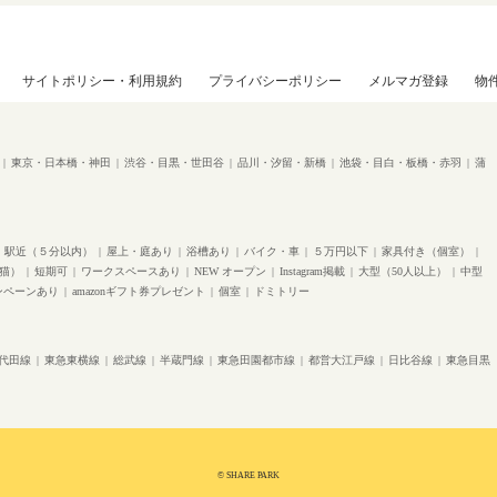
サイトポリシー・利用規約
プライバシーポリシー
メルマガ登録
物
東京・日本橋・神田
渋谷・目黒・世田谷
品川・汐留・新橋
池袋・目白・板橋・赤羽
蒲
駅近（５分以内）
屋上・庭あり
浴槽あり
バイク・車
５万円以下
家具付き（個室）
猫）
短期可
ワークスペースあり
NEW オープン
Instagram掲載
大型（50人以上）
中型
ンペーンあり
amazonギフト券プレゼント
個室
ドミトリー
代田線
東急東横線
総武線
半蔵門線
東急田園都市線
都営大江戸線
日比谷線
東急目黒
© SHARE PARK