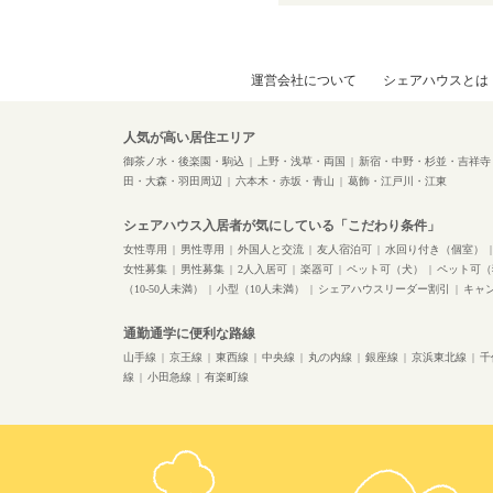
運営会社について
シェアハウスとは
人気が高い居住エリア
御茶ノ水・後楽園・駒込
上野・浅草・両国
新宿・中野・杉並・吉祥寺
田・大森・羽田周辺
六本木・赤坂・青山
葛飾・江戸川・江東
シェアハウス入居者が気にしている「こだわり条件」
女性専用
男性専用
外国人と交流
友人宿泊可
水回り付き（個室）
女性募集
男性募集
2人入居可
楽器可
ペット可（犬）
ペット可（
（10-50人未満）
小型（10人未満）
シェアハウスリーダー割引
キャ
通勤通学に便利な路線
山手線
京王線
東西線
中央線
丸の内線
銀座線
京浜東北線
千
線
小田急線
有楽町線