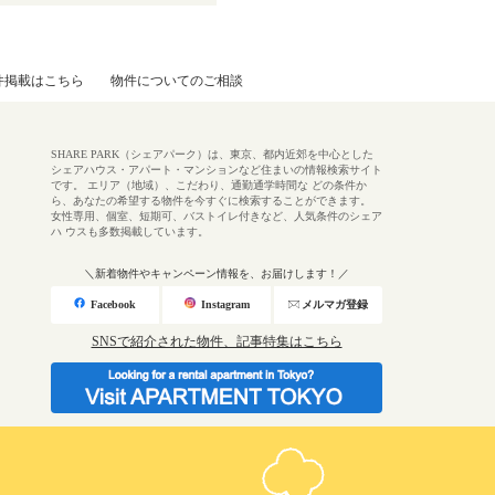
件掲載はこちら
物件についてのご相談
SHARE PARK（シェアパーク）は、東京、都内近郊を中心とした
シェアハウス・アパート・マンションなど住まいの情報検索サイト
です。 エリア（地域）、こだわり、通勤通学時間な どの条件か
ら、あなたの希望する物件を今すぐに検索することができます。
女性専用、個室、短期可、バストイレ付きなど、人気条件のシェア
ハ ウスも多数掲載しています。
＼新着物件やキャンペーン情報を、お届けします！／
Facebook
Instagram
メルマガ登録
SNSで紹介された物件、記事特集はこちら