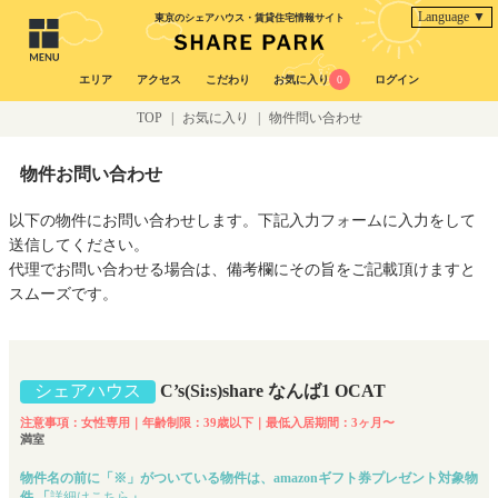
Language ▼
東京のシェアハウス・賃貸住宅情報サイト
エリア
アクセス
こだわり
お気に入り
0
ログイン
TOP
|
お気に入り
|
物件問い合わせ
物件お問い合わせ
以下の物件にお問い合わせします。下記入力フォームに入力をして
送信してください。
代理でお問い合わせる場合は、備考欄にその旨をご記載頂けますと
スムーズです。
シェアハウス
C’s(Si:s)share なんば1 OCAT
注意事項：女性専用｜年齢制限：39歳以下｜最低入居期間：3ヶ月〜
満室
物件名の前に「※」がついている物件は、amazonギフト券プレゼント対象物
件 「
詳細はこちら
」