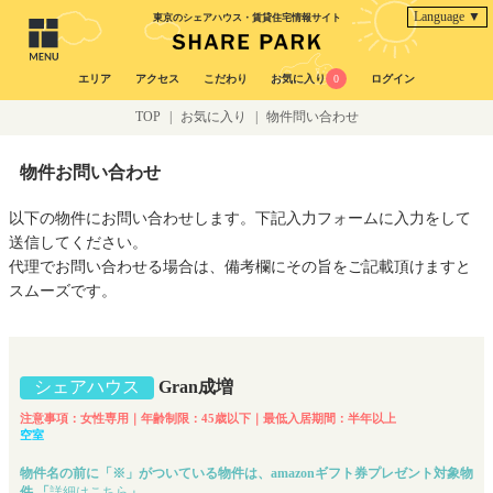
Language ▼
東京のシェアハウス・賃貸住宅情報サイト
エリア
アクセス
こだわり
お気に入り
0
ログイン
TOP
|
お気に入り
|
物件問い合わせ
物件お問い合わせ
以下の物件にお問い合わせします。下記入力フォームに入力をして
送信してください。
代理でお問い合わせる場合は、備考欄にその旨をご記載頂けますと
スムーズです。
シェアハウス
Gran成増
注意事項：女性専用｜年齢制限：45歳以下｜最低入居期間：半年以上
空室
物件名の前に「※」がついている物件は、amazonギフト券プレゼント対象物
件 「
詳細はこちら
」