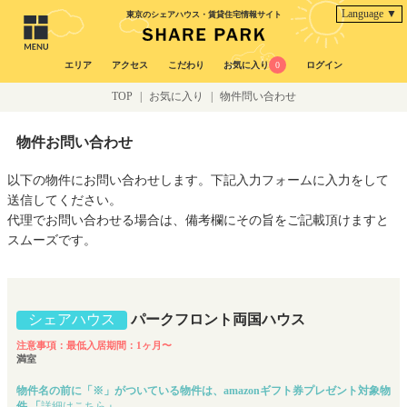
Language ▼
東京のシェアハウス・賃貸住宅情報サイト
エリア
アクセス
こだわり
お気に入り
0
ログイン
TOP
|
お気に入り
|
物件問い合わせ
物件お問い合わせ
以下の物件にお問い合わせします。下記入力フォームに入力をして
送信してください。
代理でお問い合わせる場合は、備考欄にその旨をご記載頂けますと
スムーズです。
シェアハウス
パークフロント両国ハウス
注意事項：最低入居期間：1ヶ月〜
満室
物件名の前に「※」がついている物件は、amazonギフト券プレゼント対象物
件 「
詳細はこちら
」