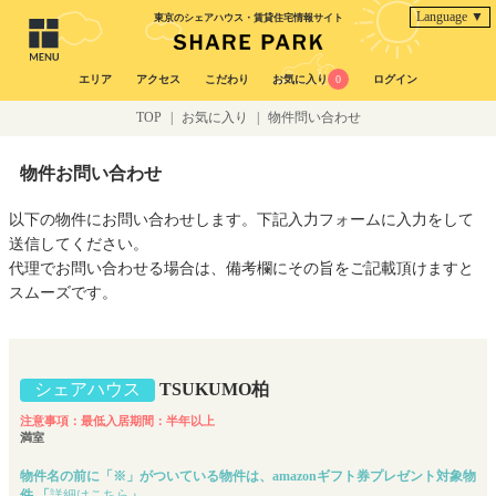
Language ▼
東京のシェアハウス・賃貸住宅情報サイト
エリア
アクセス
こだわり
お気に入り
0
ログイン
TOP
|
お気に入り
|
物件問い合わせ
物件お問い合わせ
以下の物件にお問い合わせします。下記入力フォームに入力をして
送信してください。
代理でお問い合わせる場合は、備考欄にその旨をご記載頂けますと
スムーズです。
シェアハウス
TSUKUMO柏
注意事項：最低入居期間：半年以上
満室
物件名の前に「※」がついている物件は、amazonギフト券プレゼント対象物
件 「
詳細はこちら
」