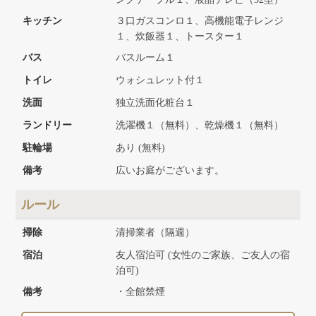
キッチン
３口ガスコンロ１、高機能電子レンジ
１、炊飯器１、トースター１
バス
バスルーム１
トイレ
ウォシュレット付１
洗面
独立洗面化粧台１
ランドリー
洗濯機１（無料）、乾燥機１（無料）
駐輪場
あり (無料)
備考
広いお庭がございます。
ルール
掃除
清掃業者（隔週）
宿泊
友人宿泊可 (女性のご家族、ご友人の宿
泊可)
備考
・全館禁煙