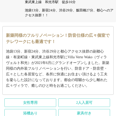
東武東上線 和光市駅 徒歩16分
池袋13分、新宿24分、渋谷29分、飯田橋27分、都心へのア
クセス抜群！！
新築同様のフルリノベーション！防音仕様の広々個室で
テレワークにも最適です！
池袋13分、新宿24分、渋谷29分と都心アクセス抜群の副都心
線・有楽町線・東武東上線和光市駅にVilla Verte Wako（ヴィラ
ヴェルト和光）が2021年6月にグランドオープンしました。新築
同様の内外装フルリノベーションを行い、防音ドア・防音壁・
広々とした各居室など、各所に快適にお住まい頂けるよう工夫
を凝らした設計になっております。都会の喧騒から少し離れた
広々ヴィラで、癒しのひと時をお過ごしください。
女性専用
2人入居可
浴槽あり
家具付き