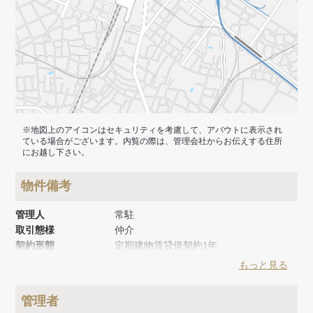
※地図上のアイコンはセキュリティを考慮して、アバウトに表示され
ている場合がございます。内覧の際は、管理会社からお伝えする住所
にお越し下さい。
物件備考
管理人
常駐
取引態様
仲介
契約形態
定期建物賃貸借契約1年
築年月
1980年10月
もっと見る
リノベーション時期
2021年6月
建物面積
107m²
管理者
建物構造
鉄骨造