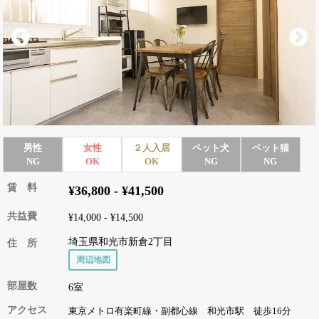
男性
女性
２人入居
ペット犬
ペット猫
NG
OK
OK
NG
NG
賃 料
¥36,800 - ¥41,500
共益費
¥14,000 - ¥14,500
埼玉県和光市新倉2丁目
住 所
周辺地図
部屋数
6室
アクセス
東京メトロ有楽町線・副都心線 和光市駅 徒歩16分