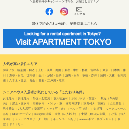
＼新着物件やキャンペーン情報を、お届けします！／
メルマガ
SNSで紹介された物件、記事特集はこちら
人気が高い居住エリア
御茶ノ水・後楽園・駒込
上野・浅草・両国
新宿・中野・杉並・吉祥寺
東京・日本橋・神
田
渋谷・目黒・世田谷
品川・汐留・新橋
池袋・目白・板橋・赤羽
蒲田・大森・羽田周
辺
六本木・赤坂・青山
葛飾・江戸川・江東
シェアハウス入居者が気にしている「こだわり条件」
女性専用
男性専用
外国人と交流
友人宿泊可
水回り付き（個室）
駅近（５分以
内）
屋上・庭あり
浴槽あり
バイク・車
５万円以下
家具付き（個室）
女性募集
男性募集
2人入居可
楽器可
ペット可（犬）
ペット可（猫）
短期可
ワークスペース
あり
NEW オープン
Instagram掲載
大型（50人以上）
中型（10-50人未満）
小型（10人
未満）
シェアハウスリーダー割引
キャンペーンあり
amazonギフト券プレゼント
個
室
ドミトリー