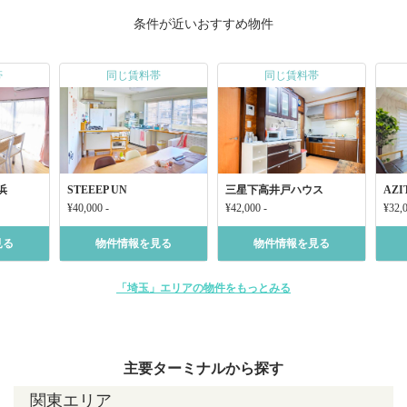
条件が近いおすすめ物件
帯
同じ賃料帯
同じ賃料帯
浜
STEEEP UN
三星下高井戸ハウス
AZ
¥40,000 -
¥42,000 -
¥32,0
見る
物件情報を見る
物件情報を見る
「埼玉」エリアの物件をもっとみる
主要ターミナルから探す
関東エリア