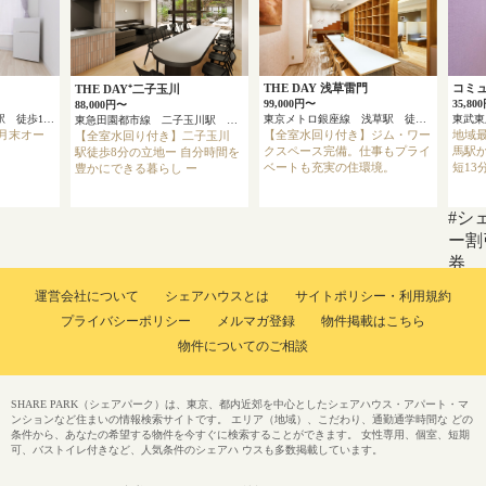
THE DAY 浅草雷門
コミ
THE DAY⁺二子玉川
99,000円〜
35,80
88,000円〜
京浜急行本線 上大岡駅 徒歩13分
東京メトロ銀座線 浅草駅 徒歩4分
東急田園都市線 二子玉川駅 徒歩8分
3月末オー
【全室水回り付き】ジム・ワー
地域最
【全室水回り付き】二子玉川
クスペース完備。仕事もプライ
馬駅か
駅徒歩8分の立地ー 自分時間を
ベートも充実の住環境。
短13
豊かにできる暮らし ー
#シ
ー割
券
運営会社について
シェアハウスとは
サイトポリシー・利用規約
プライバシーポリシー
メルマガ登録
物件掲載はこちら
物件についてのご相談
SHARE PARK（シェアパーク）は、東京、都内近郊を中心としたシェアハウス・アパート・マ
ンションなど住まいの情報検索サイトです。 エリア（地域）、こだわり、通勤通学時間な どの
条件から、あなたの希望する物件を今すぐに検索することができます。 女性専用、個室、短期
可、バストイレ付きなど、人気条件のシェアハ ウスも多数掲載しています。