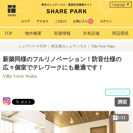
Language ▼
東京のシェアハウス・賃貸住宅情報サイト
エリア
アクセス
こだわり
お気に入り
0
ログイン
TOP
物件概要
部屋情報
共有設備
周辺環境
シェアパークTOP
|
埼玉県のシェアハウス
|
Villa Verte Wako
新築同様のフルリノベーション！防音仕様の
広々個室でテレワークにも最適です！
Villa Verte Wako
シェアハウス
満室
1/21