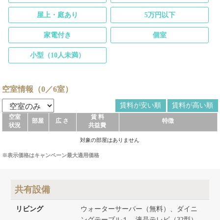
屋上・庭あり
5万円以下
家電付き
個室
小型（10人未満）
空室情報（0／6室）
賃料が安い順
賃料が高い順
空室
賃 料
部屋
広 さ
特徴
状況
共益費
対象の部屋はありません
※表示価格はキャンペーン最大適用価格
共有設備
リビング
ウォーターサーバー（無料）、ダイニ
ングテーブル１、液晶テレビ（32型）