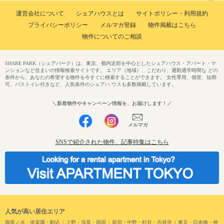
運営会社について
シェアハウスとは
サイトポリシー・利用規約
プライバシーポリシー
メルマガ登録
物件掲載はこちら
物件についてのご相談
SHARE PARK（シェアパーク）は、東京、都内近郊を中心としたシェアハウス・アパート・マ
ンションなど住まいの情報検索サイトです。 エリア（地域）、こだわり、通勤通学時間な どの
条件から、あなたの希望する物件を今すぐに検索することができます。 女性専用、個室、短期
可、バストイレ付きなど、人気条件のシェアハ ウスも多数掲載しています。
＼新着物件やキャンペーン情報を、お届けします！／
メルマガ
SNSで紹介された物件、記事特集はこちら
人気が高い居住エリア
御茶ノ水・後楽園・駒込
上野・浅草・両国
新宿・中野・杉並・吉祥寺
東京・日本橋・神