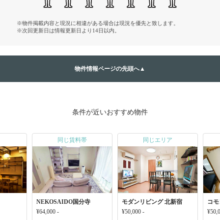
※物件掲載内容と現況に相違がある場合は現況を優先と致します。
※次回更新日は情報更新日より14日以内。
物件情報ページの先頭へ▲
条件が近いおすすめ物件
同じ賃料帯
同じエリア
NEKOSAIDO国分寺
モダンリビング 北新宿
コモ
¥64,000 -
¥50,000 -
¥50,0