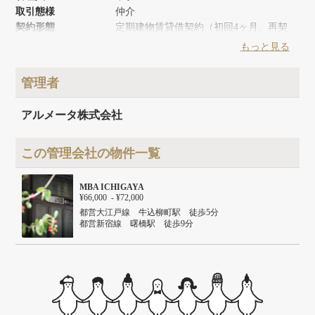
取引態様
仲介
契約形態
定期建物賃貸借契約（初回4ヶ月、再契
約は6ヶ月）
もっと見る
築年月
1970年1月
リノベーション時期
2015年5月
管理者
建物面積
141.31m²
建物構造
木造
アルメータ株式会社
建物階数
地上2階
この管理会社の物件一覧
MBA ICHIGAYA
¥66,000 - ¥72,000
都営大江戸線 牛込柳町駅 徒歩5分
都営新宿線 曙橋駅 徒歩9分
ＪＲ中央線 市ヶ谷駅 徒歩15分
東京メトロ丸ノ内線 四谷三丁目駅 徒歩15分