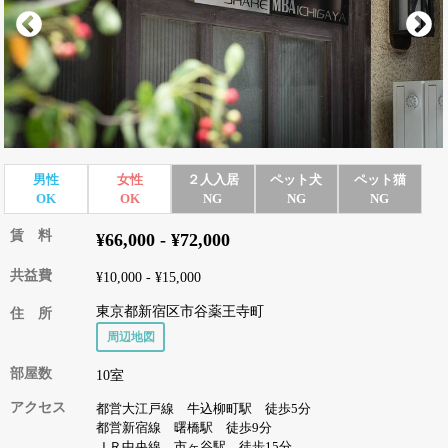
男性
女性
２人入居
ペット犬
ペット猫
OK
OK
NG
NG
NG
賃 料
¥66,000 - ¥72,000
共益費
¥10,000 - ¥15,000
東京都新宿区市谷薬王寺町
住 所
周辺地図
部屋数
10室
アクセス
都営大江戸線 牛込柳町駅 徒歩5分
都営新宿線 曙橋駅 徒歩9分
ＪＲ中央線 市ヶ谷駅 徒歩15分