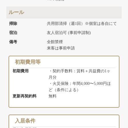
ルール
掃除
共用部清掃（週1回）※個室は各自にて
宿泊
友人宿泊可 (事前申請制)
備考
全館禁煙
来客は事前申請
初期費用等
初期費用
・契約手数料：賃料＋共益費の1ヶ
月分
・火災保険：年間4,000〜5,000円ほ
ど（条件による）
更新再契約料
無料
入居条件