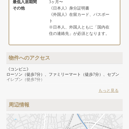
最低入居期間
3ヶ月〜
その他
《日本人》身分証明書
《外国人》在留カード、パスポー
ト
※日本人、外国人ともに「国内在
住の連絡先」が必須となります。
物件へのアクセス
《コンビニ》
ローソン（徒歩7分）、ファミリーマート（徒歩7分）、セブン
イレブン（徒歩7分）
《スーパー》
もっと見る
ライフ（徒歩1分）、まいばすけっと（徒歩2分）、よしや（徒
歩6分）
周辺情報
《その他》
くすりの福太郎（徒歩4分）、ウエルシア（徒歩10分）、クリエ
イトS・D（徒歩11分）、ダイソー（徒歩4分）、Can★Do（徒歩
18分）、エニタイムフィットネス（徒歩9分）