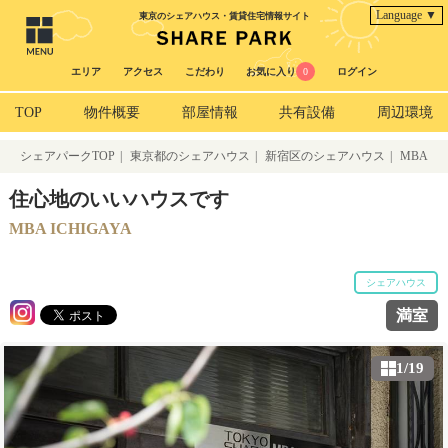
Language ▼
東京のシェアハウス・賃貸住宅情報サイト
エリア
アクセス
こだわり
お気に入り
0
ログイン
TOP
物件概要
部屋情報
共有設備
周辺環境
シェアパークTOP
|
東京都のシェアハウス
|
新宿区のシェアハウス
|
MBA
ICHIGAYA
住心地のいいハウスです
MBA ICHIGAYA
シェアハウス
満室
1/19