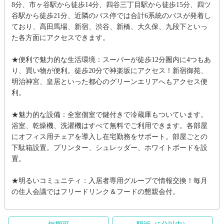
8分、市ヶ谷駅から徒歩14分、四谷三丁目駅から徒歩15分、四ツ
谷駅から徒歩21分、近隣のバス停では合計6系統のバスが発着し
ており、高田馬場、新宿、渋谷、新橋、大久保、九段下といっ
た各方面にアクセスできます。
★便利で魅力的な生活環境：スーパーが徒歩12分圏内に4つもあ
り、買い物が便利。徒歩20分で神楽坂にアクセス！新宿御苑、
明治神宮、皇居といった都心のグリーンエリアへもアクセス便
利。
★魅力的な設備：全室個室で鍵付きで冷蔵庫もついています。
浴室、乾燥機、洗濯機はすべて無料でご利用できます。各部屋
にオフィス用チェアを導入し在宅勤務をサポート。部屋ごとの
下駄箱設置。プリンター、シュレッダー、ホワイトボードを設
置。
★明るいコミュニティ：入居者専用グループで情報交換！毎月
の住人会議ではフリードリンク＆フードの懇親会付。