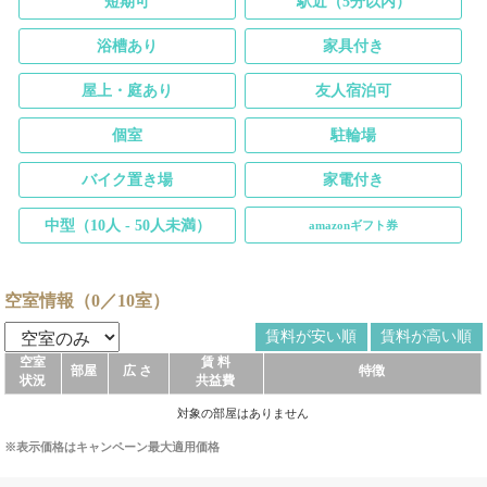
短期可
駅近（5分以内）
浴槽あり
家具付き
屋上・庭あり
友人宿泊可
個室
駐輪場
バイク置き場
家電付き
中型（10人 - 50人未満）
amazonギフト券
空室情報（0／10室）
賃料が安い順
賃料が高い順
空室
賃 料
部屋
広 さ
特徴
状況
共益費
対象の部屋はありません
※表示価格はキャンペーン最大適用価格