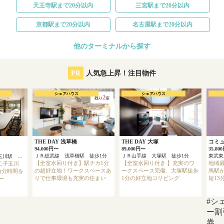
天王寺駅まで20分以内
三宮駅まで20分以内
京都駅まで20分以内
名古屋駅まで20分以内
他のターミナルから探す
PR
人気急上昇！注目物件
シェアハウス
シェアハウス
2
残り
室
THE DAY 浅草橋
THE DAY 大塚
コミ
94,000円〜
89,000円〜
35,80
ＪＲ総武線 浅草橋駅 徒歩1分
ＪＲ山手線 大塚駅 徒歩1分
東急田園都市線 二子玉川駅 徒歩8分
【全室水回り付き】駅チカ1分
【全室水回り付き 】充実のワ
地域最
二子玉川
の超好立地！ワークスペースあ
ークスペース完備、大塚駅徒歩
馬駅か
自分時間を
りで仕事環境も充実の住まい
1分の好立地コリビング
短13
ー
#シ
ー割
券