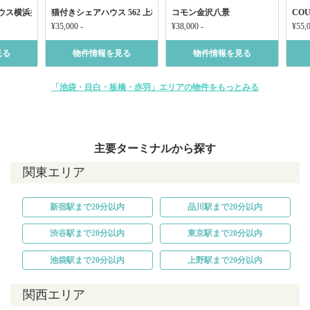
ウス横浜井土ヶ谷
猫付きシェアハウス 562 上板橋
コモン金沢八景
COU
¥35,000 -
¥38,000 -
¥55,0
見る
物件情報を見る
物件情報を見る
「池袋・目白・板橋・赤羽」エリアの物件をもっとみる
主要ターミナルから探す
関東エリア
新宿駅まで20分以内
品川駅まで20分以内
渋谷駅まで20分以内
東京駅まで20分以内
池袋駅まで20分以内
上野駅まで20分以内
関西エリア