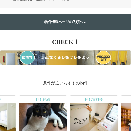
物件情報ページの先頭へ▲
CHECK！
条件が近いおすすめ物件
帯
同じ路線
同じ賃料帯