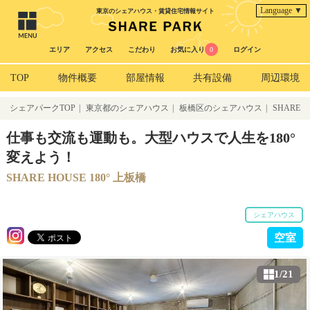
Language ▼
東京のシェアハウス・賃貸住宅情報サイト
エリア
アクセス
こだわり
お気に入り
0
ログイン
TOP
物件概要
部屋情報
共有設備
周辺環境
シェアパークTOP
|
東京都のシェアハウス
|
板橋区のシェアハウス
|
SHARE
HOUSE 180° 上板橋
仕事も交流も運動も。大型ハウスで人生を180°
変えよう！
SHARE HOUSE 180° 上板橋
シェアハウス
空室
1/21