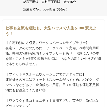
都営三田線 志村三丁目駅 徒歩16分
池袋まで7分、大手町まで26分！
仕事も交流も運動も。大型ハウスで人生を180°変えよ
う！
【在宅勤務の方必見。ワークスペースやライブラリー】
在宅ワークの方のために、ワークスペース完備。24時間利用可
能、共用のWiFiも完備！ライブラリーもあり、お気に入りの本
を置くことも♪仕事や趣味を起点に、あなたの新しい生き方が開
けるかもしれません。
【フィットネスルームやカーシェアでアクティブに】
運動好きの方にはフィットネスルームがおすすめ。バイク、ダ
ンベルなどがあり、全身鏡もご用意。日々の運動や運動不足解
消にもお役立てください◎
【ワクワクするコミュニティ！専用アプリ、英会話、Netflixな
どのコンテンツ】