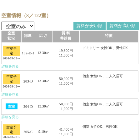
空室情報（8／122室）
賃料が安い順
賃料が高い順
空室
賃 料
部屋
広 さ
特徴
状況
共益費
ドミトリー 女性OK、男性OK
空室予
19,800円
13.30㎡
102-D-1
定
11,000円
2026-09-22〜
詳細を見る
個室 女性OK、二人入居可
空室予
50,900円
13.30㎡
203-D
定
11,000円
2026-09-12〜
詳細を見る
50,900円
個室 女性OK、二人入居可
13.30㎡
空室
204-D
11,000円
詳細を見る
個室 女性OK、男性OK
空室予
41,400円
9.10㎡
205-C
定
11,000円
2026-08-28〜