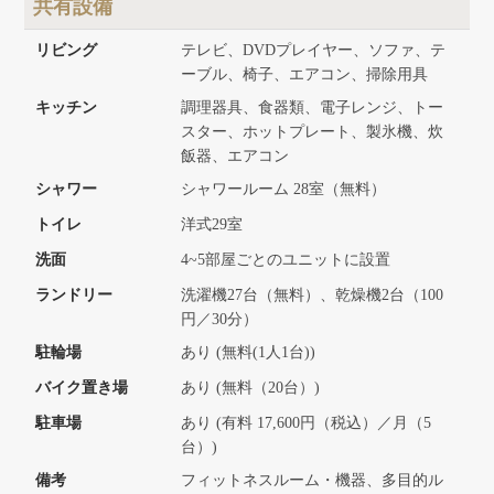
共有設備
リビング
テレビ、DVDプレイヤー、ソファ、テ
ーブル、椅子、エアコン、掃除用具
キッチン
調理器具、食器類、電子レンジ、トー
スター、ホットプレート、製氷機、炊
飯器、エアコン
シャワー
シャワールーム 28室（無料）
トイレ
洋式29室
洗面
4~5部屋ごとのユニットに設置
ランドリー
洗濯機27台（無料）、乾燥機2台（100
円／30分）
駐輪場
あり (無料(1人1台))
バイク置き場
あり (無料（20台）)
駐車場
あり (有料 17,600円（税込）／月（5
台）)
備考
フィットネスルーム・機器、多目的ル