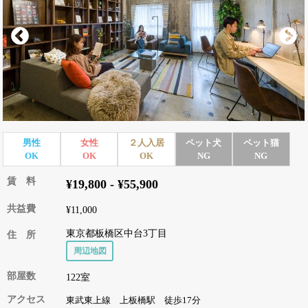
男性
女性
２人入居
ペット犬
ペット猫
OK
OK
OK
NG
NG
賃 料
¥19,800 - ¥55,900
共益費
¥11,000
東京都板橋区中台3丁目
住 所
周辺地図
部屋数
122室
アクセス
東武東上線 上板橋駅 徒歩17分