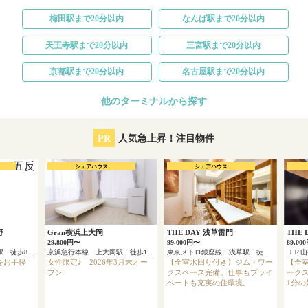
梅田駅まで20分以内
なんば駅まで20分以内
天王寺駅まで20分以内
三宮駅まで20分以内
京都駅まで20分以内
名古屋駅まで20分以内
他のターミナルから探す
PR
人気急上昇！注目物件
シェアハウス
シェアハウス
野
Gran横浜上大岡
THE DAY 浅草雷門
THE 
29,800円〜
99,000円〜
89,00
東武伊勢崎線 五反野駅 徒歩8分
京浜急行本線 上大岡駅 徒歩13分
東京メトロ銀座線 浅草駅 徒歩4分
ＪＲ
をお手軽
女性限定♪ 2026年3月末オー
【全室水回り付き】ジム・ワー
【全
プン
クスペース完備。仕事もプライ
ーク
ベートも充実の住環境。
1分