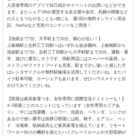
入居者専用のアプリで自己紹介やイベントのお誘いなどができ
ます。またシェア180が運営する名古屋や金沢、札幌や関東など
の人ともつながることも♪他にも、週1回の無料オンライン英会
話、Netflixなど充実のコンテンツをご用意！
【池袋まで7分、大手町まで26分。都心が近い！】
上板橋駅と志村三丁目駅へはいずれも徒歩圏内。上板橋駅から
池袋駅まで7分。志村三丁目駅から大手町駅まで26分。通勤・通
学、遊びに重宝しそうです。両駅周辺にはスーパーや薬局、レ
ストランやファストフードも充実。駅まで少し遠いと感じた方
はレンタサイクルや無料駐輪場を活用してくださいね。またバ
イク駐車可能、カーシェアもあります。ぜひハウスメイトと出
かけてみてくださいね。
【部屋は家具家電つき。女性専用に国際交流ドミトリーも！】
4~5部屋ごとのユニットになっています（女性専用エリアあ
り）。中には洗濯機、シャワー、洗面台、ベランダ、シンクが
あるので使い勝手は抜群◎部屋には机、椅子、エアコン、ベッ
ド、冷蔵庫、収納器具など家具家電を揃えています。リモート
ワーカー向けの機材を揃えたハイグレードルームや大型収納が