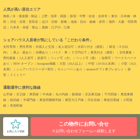
人気が高い居住エリア
御茶ノ水・後楽園・駒込
上野・浅草・両国
新宿・中野・杉並・吉祥寺
東京・日本橋・神
田
渋谷・目黒・世田谷
品川・汐留・新橋
池袋・目白・板橋・赤羽
蒲田・大森・羽田周
辺
六本木・赤坂・青山
葛飾・江戸川・江東
シェアハウス入居者が気にしている「こだわり条件」
女性専用
男性専用
外国人と交流
友人宿泊可
水回り付き（個室）
駅近（５分以
内）
屋上・庭あり
浴槽あり
バイク・車
５万円以下
家具付き（個室）
女性募集
男性募集
2人入居可
楽器可
ペット可（犬）
ペット可（猫）
短期可
ワークスペース
あり
NEW オープン
Instagram掲載
大型（50人以上）
中型（10-50人未満）
小型（10人
未満）
シェアハウスリーダー割引
キャンペーンあり
amazonギフト券プレゼント
個
室
ドミトリー
通勤通学に便利な路線
山手線
京王線
東西線
中央線
丸の内線
銀座線
京浜東北線
千代田線
東急東横
線
総武線
半蔵門線
東急田園都市線
都営大江戸線
日比谷線
東急目黒線
小田急
線
有楽町線
この物件にお問い合せ
© SHARE PARK
※お問い合わせフォームへ移動します
お気に入り登録