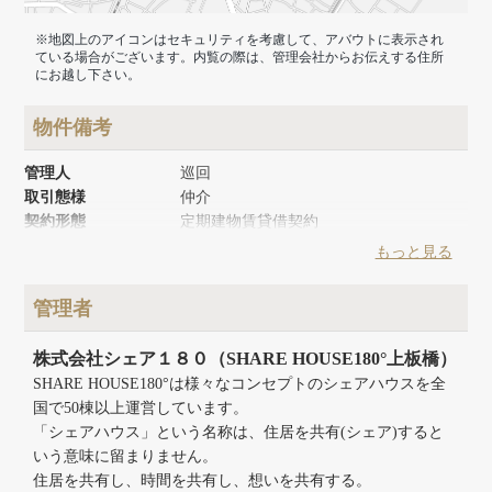
※地図上のアイコンはセキュリティを考慮して、アバウトに表示され
ている場合がございます。内覧の際は、管理会社からお伝えする住所
にお越し下さい。
物件備考
管理人
巡回
取引態様
仲介
契約形態
定期建物賃貸借契約
築年月
1982年12月
もっと見る
リノベーション時期
2023年3月
建物面積
2412.25m²
管理者
建物構造
RC
建物階数
地上5階
株式会社シェア１８０（SHARE HOUSE180°上板橋）
SHARE HOUSE180°は様々なコンセプトのシェアハウスを全
国で50棟以上運営しています。
「シェアハウス」という名称は、住居を共有(シェア)すると
いう意味に留まりません。
住居を共有し、時間を共有し、想いを共有する。