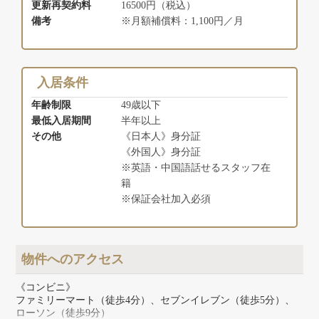
更新再契約料
16500円（税込）
備考
※月額補償料：1,100円／月
入居条件
年齢制限
49歳以下
最低入居期間
半年以上
その他
《日本人》身分証
《外国人》身分証
※英語・中国語話せるスタッフ在
籍
※保証会社加入必須
物件へのアクセス
《コンビニ》
ファミリーマート（徒歩4分）、セブンイレブン（徒歩5分）、
ローソン（徒歩9分）