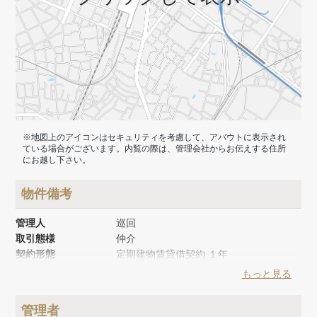
※地図上のアイコンはセキュリティを考慮して、アバウトに表示され
ている場合がございます。内覧の際は、管理会社からお伝えする住所
にお越し下さい。
物件備考
管理人
巡回
取引態様
仲介
契約形態
定期建物賃貸借契約 １年
建物面積
１００m²
もっと見る
建物構造
木造
建物階数
地上2階
管理者