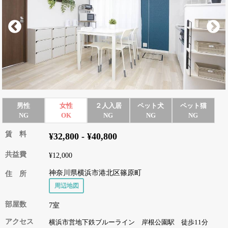
男性
女性
２人入居
ペット犬
ペット猫
NG
OK
NG
NG
NG
賃 料
¥32,800 - ¥40,800
共益費
¥12,000
神奈川県横浜市港北区篠原町
住 所
周辺地図
部屋数
7室
アクセス
横浜市営地下鉄ブルーライン 岸根公園駅 徒歩11分