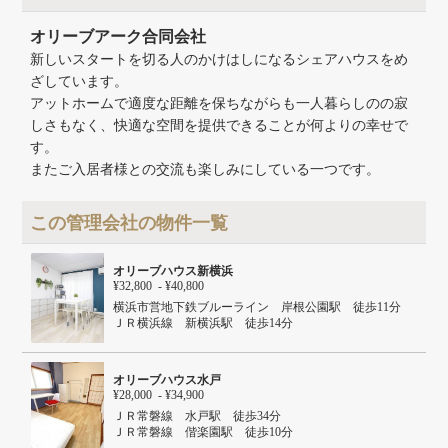
オリーブアーク合同会社
新しいスタートを切る人のかけはしになるシェアハウスをめ
ざしています。
アットホームで適度な距離を保ちながらも一人暮らしのの寂
しさもなく、快適な空間を提供できることが何よりの幸せで
す。
またご入居者様との交流も楽しみにしている一つです。
この管理会社の物件一覧
オリーブハウス新横浜
¥32,800 - ¥40,800
横浜市営地下鉄ブルーライン 岸根公園駅 徒歩11分
ＪＲ横浜線 新横浜駅 徒歩14分
オリーブハウス水戸
¥28,000 - ¥34,900
ＪＲ常磐線 水戸駅 徒歩34分
ＪＲ常磐線 偕楽園駅 徒歩10分