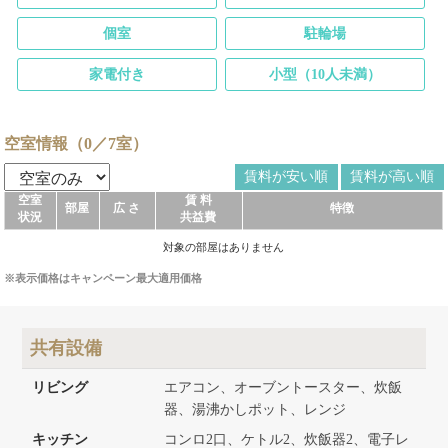
個室
駐輪場
家電付き
小型（10人未満）
空室情報（0／7室）
賃料が安い順
賃料が高い順
空室
賃 料
部屋
広 さ
特徴
状況
共益費
対象の部屋はありません
※表示価格はキャンペーン最大適用価格
共有設備
リビング
エアコン、オーブントースター、炊飯
器、湯沸かしポット、レンジ
キッチン
コンロ2口、ケトル2、炊飯器2、電子レ