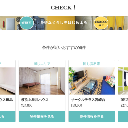
CHECK！
条件が近いおすすめ物件
帯
同じエリア
同じ賃料帯
ウス練馬赤塚
横浜上星川ハウス
サークルテラス宮崎台
DE
¥24,800 -
¥39,000 -
¥27,0
見る
物件情報を見る
物件情報を見る