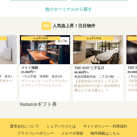
他のターミナルから探す
PR
人気急上昇！注目物件
シェアハウス
シェアハウス
3
残り
室
メイト池袋
THE 
THE DAY⁺二子玉川
83,000円〜
89,00
88,000円〜
京浜急行本線 上大岡駅 徒歩13分
ＪＲ山手線 池袋駅 徒歩6分
ＪＲ
東急田園都市線 二子玉川駅 徒歩8分
3月末オー
マンションとシェアハウスのハ
【全
【全室水回り付き】二子玉川
イブリッドアパートメント。
ーク
駅徒歩8分の立地ー 自分時間を
1分
豊かにできる暮らし ー
#amazonギフト券
運営会社について
シェアハウスとは
サイトポリシー・利用規約
プライバシーポリシー
メルマガ登録
物件掲載はこちら