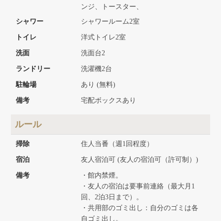
ンジ、トースター、
シャワー
シャワールーム2室
トイレ
洋式トイレ2室
洗面
洗面台2
ランドリー
洗濯機2台
駐輪場
あり (無料)
備考
宅配ボックスあり
ルール
掃除
住人当番（週1回程度）
宿泊
友人宿泊可 (友人の宿泊可（許可制）)
備考
・館内禁煙。
・友人の宿泊は要事前連絡（最大月1
回、2泊3日まで）。
・共用部のゴミ出し：自分のゴミは各
自ゴミ出し。