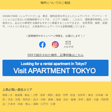
物件についてのご相談
SHARE PARK（シェアパーク）は、東京、都内近郊を中心としたシェアハウス・アパート・マ
ンションなど住まいの情報検索サイトです。 エリア（地域）、こだわり、通勤通学時間な どの
条件から、あなたの希望する物件を今すぐに検索することができます。 女性専用、個室、短期
可、バストイレ付きなど、人気条件のシェアハ ウスも多数掲載しています。
＼新着物件やキャンペーン情報を、お届けします！／
メルマガ
SNSで紹介された物件、記事特集はこちら
人気が高い居住エリア
御茶ノ水・後楽園・駒込
上野・浅草・両国
新宿・中野・杉並・吉祥寺
東京・日本橋・神
田
渋谷・目黒・世田谷
品川・汐留・新橋
池袋・目白・板橋・赤羽
蒲田・大森・羽田周
辺
六本木・赤坂・青山
葛飾・江戸川・江東