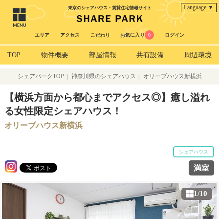
Language ▼
東京のシェアハウス・賃貸住宅情報サイト
エリア
アクセス
こだわり
お気に入り
0
ログイン
TOP
物件概要
部屋情報
共有設備
周辺環境
シェアパークTOP
|
神奈川県のシェアハウス
|
オリーブハウス新横浜
【横浜方面から都心までアクセス◎】癒し溢れ
る女性限定シェアハウス！
オリーブハウス新横浜
シェアハウス
満室
1/10