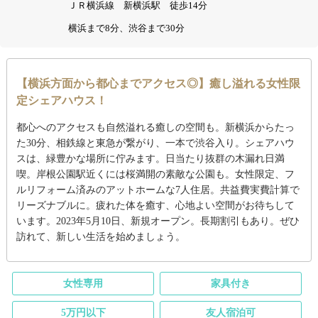
ＪＲ横浜線 新横浜駅 徒歩14分
横浜まで8分、渋谷まで30分
【横浜方面から都心までアクセス◎】癒し溢れる女性限
定シェアハウス！
都心へのアクセスも自然溢れる癒しの空間も。新横浜からたっ
た30分、相鉄線と東急が繋がり、一本で渋谷入り。シェアハウ
スは、緑豊かな場所に佇みます。日当たり抜群の木漏れ日満
喫。岸根公園駅近くには桜満開の素敵な公園も。女性限定、フ
ルリフォーム済みのアットホームな7人住居。共益費実費計算で
リーズナブルに。疲れた体を癒す、心地よい空間がお待ちして
います。2023年5月10日、新規オープン。長期割引もあり。ぜひ
訪れて、新しい生活を始めましょう。
女性専用
家具付き
5万円以下
友人宿泊可