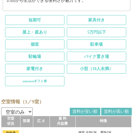
の日から生活ができる便利さが魅力です。
短期可
家具付き
屋上・庭あり
5万円以下
個室
駐車場
駐輪場
バイク置き場
家電付き
小型（10人未満）
amazonギフト券
空室情報（1／9室）
賃料が安い順
賃料が高い順
空室
賃 料
部屋
広 さ
特徴
状況
共益費
個室 女性OK、男性OK