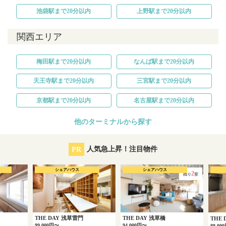
池袋駅まで20分以内
上野駅まで20分以内
関西エリア
梅田駅まで20分以内
なんば駅まで20分以内
天王寺駅まで20分以内
三宮駅まで20分以内
京都駅まで20分以内
名古屋駅まで20分以内
他のターミナルから探す
PR
人気急上昇！注目物件
シェアハウス
シェアハウス
2
残り
室
THE DAY 浅草雷門
THE DAY 浅草橋
THE
99,000円〜
94,000円〜
88,00