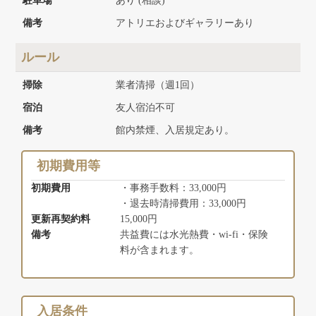
駐車場
あり (相談)
備考
アトリエおよびギャラリーあり
ルール
掃除
業者清掃（週1回）
宿泊
友人宿泊不可
備考
館内禁煙、入居規定あり。
初期費用等
初期費用
・事務手数料：33,000円
・退去時清掃費用：33,000円
更新再契約料
15,000円
備考
共益費には水光熱費・wi-fi・保険
料が含まれます。
入居条件