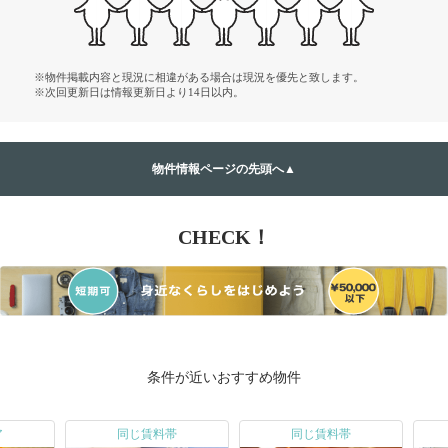
※物件掲載内容と現況に相違がある場合は現況を優先と致します。
※次回更新日は情報更新日より14日以内。
物件情報ページの先頭へ▲
CHECK！
条件が近いおすすめ物件
ア
同じ賃料帯
同じ賃料帯