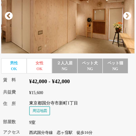
男性
女性
２人入居
ペット犬
ペット猫
OK
OK
NG
NG
NG
賃 料
¥42,000 - ¥42,000
共益費
¥15,600
東京都国分寺市新町1丁目
住 所
周辺地図
部屋数
9室
アクセス
西武国分寺線 恋ヶ窪駅 徒歩16分