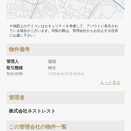
※地図上のアイコンはセキュリティを考慮して、アバウトに表示され
ている場合がございます。内覧の際は、管理会社からお伝えする住所
にお越し下さい。
物件備考
管理人
巡回
取引態様
仲介
契約形態
定期建物賃貸借契約
築年月
2013年12月
もっと見る
建物面積
142.56m²
建物構造
木造
管理者
建物階数
地上2階
株式会社ネストレスト
この管理会社の物件一覧