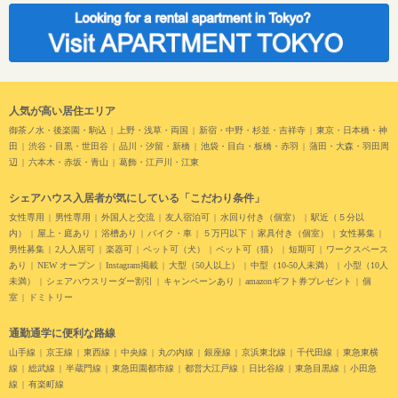
人気が高い居住エリア
御茶ノ水・後楽園・駒込
上野・浅草・両国
新宿・中野・杉並・吉祥寺
東京・日本橋・神
田
渋谷・目黒・世田谷
品川・汐留・新橋
池袋・目白・板橋・赤羽
蒲田・大森・羽田周
辺
六本木・赤坂・青山
葛飾・江戸川・江東
シェアハウス入居者が気にしている「こだわり条件」
女性専用
男性専用
外国人と交流
友人宿泊可
水回り付き（個室）
駅近（５分以
内）
屋上・庭あり
浴槽あり
バイク・車
５万円以下
家具付き（個室）
女性募集
男性募集
2人入居可
楽器可
ペット可（犬）
ペット可（猫）
短期可
ワークスペース
あり
NEW オープン
Instagram掲載
大型（50人以上）
中型（10-50人未満）
小型（10人
未満）
シェアハウスリーダー割引
キャンペーンあり
amazonギフト券プレゼント
個
室
ドミトリー
通勤通学に便利な路線
山手線
京王線
東西線
中央線
丸の内線
銀座線
京浜東北線
千代田線
東急東横
線
総武線
半蔵門線
東急田園都市線
都営大江戸線
日比谷線
東急目黒線
小田急
線
有楽町線