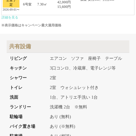
空室予
42,000円
6号室
7.30㎡
定
15,600円
2026-09-01〜
詳細を見る
※表示価格はキャンペーン最大適用価格
共有設備
リビング
エアコン ソファ 座椅子 テーブル
キッチン
3口コンロ、冷蔵庫、電子レンジ等
シャワー
2室
トイレ
2室 ウォシュレット付き
洗面
1台、アトリエ手洗い 1台
ランドリー
洗濯機 2台 ※無料
駐輪場
あり (無料)
バイク置き場
あり (※無料)