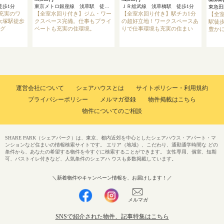
徒歩1分
東京メトロ銀座線 浅草駅 徒歩4分
ＪＲ総武線 浅草橋駅 徒歩1分
充実のワ
【全室水回り付き】ジム・ワー
【全室水回り付き】駅チカ1分
【全
大塚駅徒歩
クスペース完備。仕事もプライ
の超好立地！ワークスペースあ
駅徒歩
ング
ベートも充実の住環境。
りで仕事環境も充実の住まい
豊かに
運営会社について
シェアハウスとは
サイトポリシー・利用規約
プライバシーポリシー
メルマガ登録
物件掲載はこちら
物件についてのご相談
SHARE PARK（シェアパーク）は、東京、都内近郊を中心としたシェアハウス・アパート・マ
ンションなど住まいの情報検索サイトです。 エリア（地域）、こだわり、通勤通学時間な どの
条件から、あなたの希望する物件を今すぐに検索することができます。 女性専用、個室、短期
可、バストイレ付きなど、人気条件のシェアハ ウスも多数掲載しています。
＼新着物件やキャンペーン情報を、お届けします！／
メルマガ
SNSで紹介された物件、記事特集はこちら