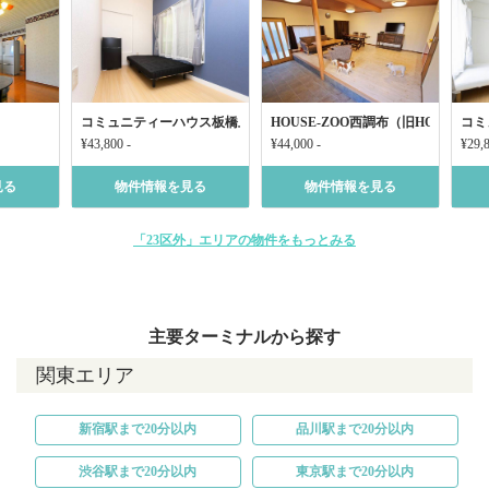
コミュニティーハウス板橋上板橋
HOUSE-ZOO西調布（旧HOUSE-Z
コミ
¥43,800 -
¥44,000 -
¥29,8
見る
物件情報を見る
物件情報を見る
「23区外」エリアの物件をもっとみる
主要ターミナルから探す
関東エリア
新宿駅まで20分以内
品川駅まで20分以内
渋谷駅まで20分以内
東京駅まで20分以内