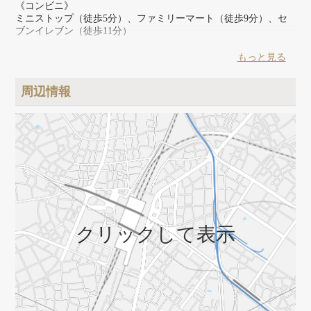
《コンビニ》
ミニストップ（徒歩5分）、ファミリーマート（徒歩9分）、セ
ブンイレブン（徒歩11分）
《スーパー》
もっと見る
マルエツ（徒歩5分）、コープみらい（徒歩19分）
周辺情報
《その他》
ココカラファイン（徒歩4分）、ドラッグセイムス（徒歩13
分）、スギドラッグ（徒歩18分）、ダイソー（徒歩10分）、郵
便局（徒歩14分）
クリックして表示