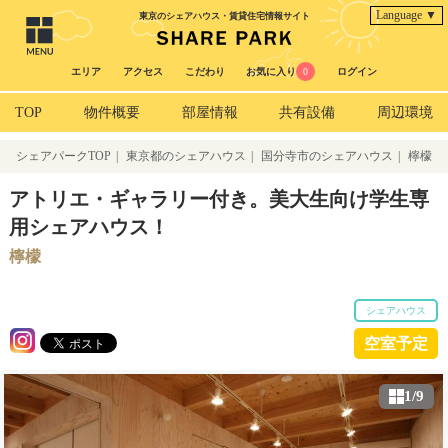
Language ▼
東京のシェアハウス・賃貸住宅情報サイト
エリア
アクセス
こだわり
お気に入り
0
ログイン
TOP
物件概要
部屋情報
共有設備
周辺環境
シェアパークTOP
|
東京都のシェアハウス
|
国分寺市のシェアハウス
|
檸檬
アトリエ・ギャラリー付き。美大生向け学生専
用シェアハウス！
檸檬
シェアハウス
空室予定
1/9