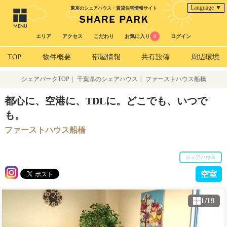
Language ▼
東京のシェアハウス・賃貸住宅情報サイト
エリア
アクセス
こだわり
お気に入り
0
ログイン
TOP
物件概要
部屋情報
共有設備
周辺環境
シェアパークTOP
|
千葉県のシェアハウス
|
ファーストハウス船橋
都心に、空港に、TDLに。どこでも、いつで
も。
ファーストハウス船橋
シェアハウス
空室
1/19