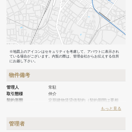
※地図上のアイコンはセキュリティを考慮して、アバウトに表示され
ている場合がございます。内覧の際は、管理会社からお伝えする住所
にお越し下さい。
物件備考
管理人
常駐
取引態様
仲介
契約形態
定期建物賃貸借契約（契約期間は要相
談）
もっと見る
建物面積
737.40m²
建物構造
RC
管理者
建物階数
地上3階