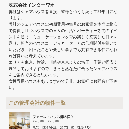
株式会社インターワオ
弊社はシェアハウスを直接、皆様とつくり続けて24年目にな
ります。
弊社のシェアハウスは初期費用や毎月のお家賃を本当に格安
で提供し且つハウスでの日々の生活やパーティー等でのイベ
ントを通じコミュニケーションを育み楽しく充実した日々を
送り、担当のハウスコーディネーターとの信頼関係を築いて
いただき、困ったことや楽しい事までも共有できる仲になれ
れば良いと考えています。
エリアも東京、横浜、川崎や東京よりの埼玉、千葉と幅広く
展開しておりますので、きっとあなたに合ったシェアハウス
をご案内できると思います。
女性専用ハウスもありますので是非、お気軽にお問合せ下さ
い。
この管理会社の物件一覧
ファーストハウス溝の口⁺a
¥54,000 - ¥57,000
東急田園都市線 溝の口駅 徒歩13分