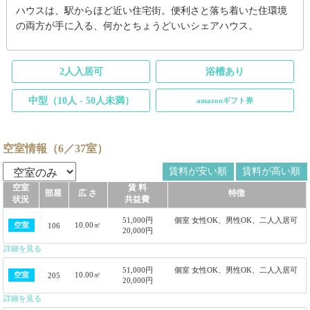
ハウスは、駅からほど近い住宅街。便利さと落ち着いた住環境
の両方が手に入る、何かとちょうどいいシェアハウス。
2人入居可
浴槽あり
中型（10人 - 50人未満）
amazonギフト券
空室情報（6／37室）
賃料が安い順
賃料が高い順
空室
賃 料
部屋
広 さ
特徴
状況
共益費
51,000円
個室 女性OK、男性OK、二人入居可
10.00㎡
空室
106
20,000円
詳細を見る
51,000円
個室 女性OK、男性OK、二人入居可
10.00㎡
空室
205
20,000円
詳細を見る