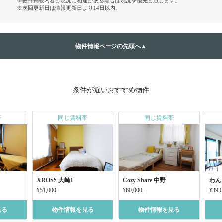
※物件掲載内容と現況に相違がある場合は現況を優先と致します。
※次回更新日は情報更新日より14日以内。
物件情報ページの先頭へ▲
条件が近いおすすめ物件
帯
同じ賃料帯
同じ賃料帯
XROSS 大崎1
Cozy Share 中野
わん
¥51,000 -
¥60,000 -
¥39,0
見る
物件情報を見る
物件情報を見る