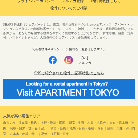
プライバシーポリシー
メルマガ登録
物件掲載はこちら
物件についてのご相談
SHARE PARK（シェアパーク）は、東京、都内近郊を中心としたシェアハウス・アパート・マ
ンションなど住まいの情報検索サイトです。 エリア（地域）、こだわり、通勤通学時間な どの
条件から、あなたの希望する物件を今すぐに検索することができます。 女性専用、個室、短期
可、バストイレ付きなど、人気条件のシェアハ ウスも多数掲載しています。
＼新着物件やキャンペーン情報を、お届けします！／
メルマガ
SNSで紹介された物件、記事特集はこちら
人気が高い居住エリア
御茶ノ水・後楽園・駒込
上野・浅草・両国
新宿・中野・杉並・吉祥寺
東京・日本橋・神
田
渋谷・目黒・世田谷
品川・汐留・新橋
池袋・目白・板橋・赤羽
蒲田・大森・羽田周
辺
六本木・赤坂・青山
葛飾・江戸川・江東