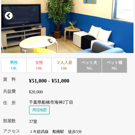
男性
女性
２人入居
ペット犬
ペット猫
OK
OK
OK
NG
NG
賃 料
¥51,000 - ¥51,000
共益費
¥20,000
千葉県船橋市海神2丁目
住 所
周辺地図
部屋数
37室
アクセス
ＪＲ総武線 船橋駅 徒歩5分