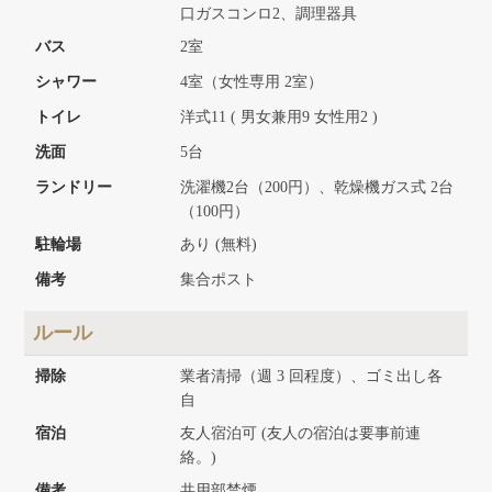
口ガスコンロ2、調理器具
バス
2室
シャワー
4室（女性専用 2室）
トイレ
洋式11 ( 男女兼用9 女性用2 )
洗面
5台
ランドリー
洗濯機2台（200円）、乾燥機ガス式 2台
（100円）
駐輪場
あり (無料)
備考
集合ポスト
ルール
掃除
業者清掃（週 3 回程度）、ゴミ出し各
自
宿泊
友人宿泊可 (友人の宿泊は要事前連
絡。)
備考
共用部禁煙