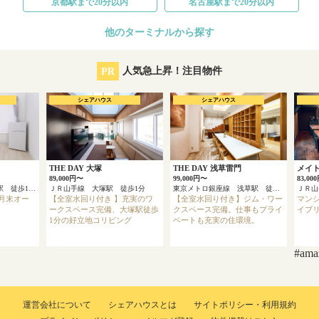
京都駅まで20分以内
名古屋駅まで20分以内
他のターミナルから探す
PR
人気急上昇！注目物件
シェアハウス
シェアハウス
THE DAY 大塚
THE DAY 浅草雷門
メイ
89,000円〜
99,000円〜
83,00
京浜急行本線 上大岡駅 徒歩13分
ＪＲ山手線 大塚駅 徒歩1分
東京メトロ銀座線 浅草駅 徒歩4分
ＪＲ
3月末オー
【全室水回り付き 】充実のワ
【全室水回り付き】ジム・ワー
マン
ークスペース完備、大塚駅徒歩
クスペース完備。仕事もプライ
イブ
1分の好立地コリビング
ベートも充実の住環境。
#am
運営会社について
シェアハウスとは
サイトポリシー・利用規約