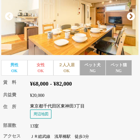
男性
女性
２人入居
ペット犬
ペット猫
OK
OK
OK
NG
NG
賃 料
¥68,000 - ¥82,000
共益費
¥20,000
東京都千代田区東神田3丁目
住 所
周辺地図
部屋数
13室
アクセス
ＪＲ総武線 浅草橋駅 徒歩3分