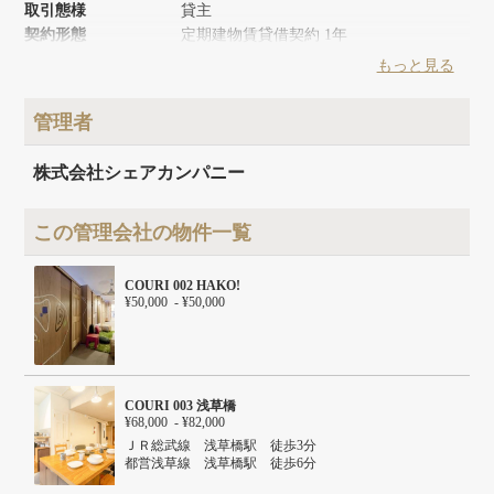
取引態様
貸主
契約形態
定期建物賃貸借契約 1年
築年月
1968年6月
もっと見る
リノベーション時期
2021年7月
建物面積
323.64m²
管理者
建物構造
RC
建物階数
地上6階 地下1階
株式会社シェアカンパニー
この管理会社の物件一覧
COURI 002 HAKO!
¥50,000 - ¥50,000
COURI 003 浅草橋
¥68,000 - ¥82,000
ＪＲ総武線 浅草橋駅 徒歩3分
都営浅草線 浅草橋駅 徒歩6分
都営新宿線 岩本町駅 徒歩8分