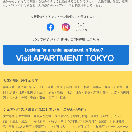
条件から、あなたの希望する物件を今すぐに検索することができます。 女性専用、個室、短期
可、バストイレ付きなど、人気条件のシェアハ ウスも多数掲載しています。
＼新着物件やキャンペーン情報を、お届けします！／
メルマガ
SNSで紹介された物件、記事特集はこちら
人気が高い居住エリア
御茶ノ水・後楽園・駒込
上野・浅草・両国
新宿・中野・杉並・吉祥寺
東京・日本橋・神
田
渋谷・目黒・世田谷
品川・汐留・新橋
池袋・目白・板橋・赤羽
蒲田・大森・羽田周
辺
六本木・赤坂・青山
葛飾・江戸川・江東
シェアハウス入居者が気にしている「こだわり条件」
女性専用
男性専用
外国人と交流
友人宿泊可
水回り付き（個室）
駅近（５分以
内）
屋上・庭あり
浴槽あり
バイク・車
５万円以下
家具付き（個室）
女性募集
男性募集
2人入居可
楽器可
ペット可（犬）
ペット可（猫）
短期可
ワークスペース
あり
NEW オープン
Instagram掲載
大型（50人以上）
中型（10-50人未満）
小型（10人