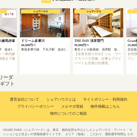
シェアハウス
シェアハウス
1
残り
室
ス練馬赤塚
ドリーム多摩川
THE DAY 浅草雷門
Gra
40,000円〜
99,000円〜
29,80
東武東上線 東武練馬駅 徒歩12分
東急多摩川線 下丸子駅 徒歩2分
東京メトロ銀座線 浅草駅 徒歩4分
円〜！東武練
・
【全室水回り付き】ジム・ワー
女性限
池袋まで最
クスペース完備。仕事もプライ
プン
ベートも充実の住環境。
リーダ
onギフト
運営会社について
シェアハウスとは
サイトポリシー・利用規約
プライバシーポリシー
メルマガ登録
物件掲載はこちら
物件についてのご相談
SHARE PARK（シェアパーク）は、東京、都内近郊を中心としたシェアハウス・アパート・マ
ンションなど住まいの情報検索サイトです。 エリア（地域）、こだわり、通勤通学時間な どの