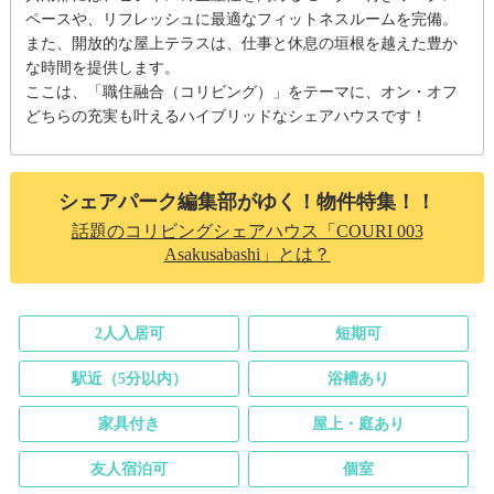
ペースや、リフレッシュに最適なフィットネスルームを完備。
また、開放的な屋上テラスは、仕事と休息の垣根を越えた豊か
な時間を提供します。
ここは、「職住融合（コリビング）」をテーマに、オン・オフ
どちらの充実も叶えるハイブリッドなシェアハウスです！
シェアパーク編集部がゆく！物件特集！！
話題のコリビングシェアハウス「COURI 003
Asakusabashi」とは？
2人入居可
短期可
駅近（5分以内）
浴槽あり
家具付き
屋上・庭あり
友人宿泊可
個室