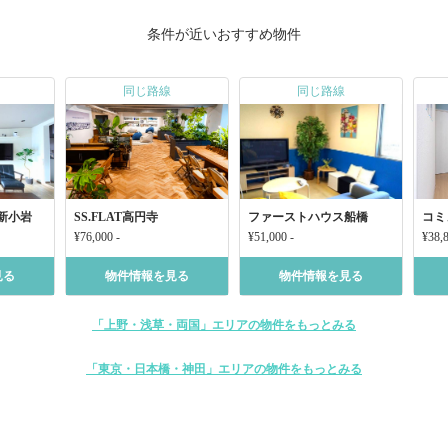
条件が近いおすすめ物件
同じ路線
同じ路線
新小岩
SS.FLAT高円寺
ファーストハウス船橋
コミ
¥76,000 -
¥51,000 -
¥38,8
見る
物件情報を見る
物件情報を見る
「上野・浅草・両国」エリアの物件をもっとみる
「東京・日本橋・神田」エリアの物件をもっとみる