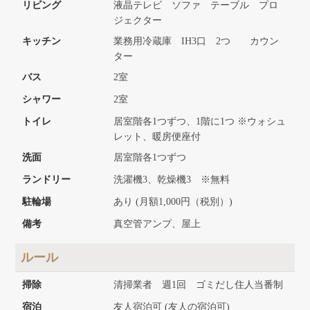
リビング
液晶テレビ ソファ テーブル プロ
ジェクター
キッチン
業務用冷蔵庫 IH3口 2つ カウン
ター
バス
2室
シャワー
2室
トイレ
居室階各1つずつ、1階に1つ ※ウォシュ
レット、暖房便座付
洗面
居室階各1つずつ
ランドリー
洗濯機3、乾燥機3 ※無料
駐輪場
あり (月額1,000円（税別）)
備考
真空管アンプ、屋上
ルール
掃除
清掃業者 週1回 ゴミだし住人当番制
宿泊
友人宿泊可 (友人の宿泊可)