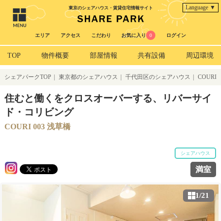
Language ▼
東京のシェアハウス・賃貸住宅情報サイト
エリア
アクセス
こだわり
お気に入り
0
ログイン
TOP
物件概要
部屋情報
共有設備
周辺環境
シェアパークTOP
|
東京都のシェアハウス
|
千代田区のシェアハウス
|
COURI
003 浅草橋
住むと働くをクロスオーバーする、リバーサイ
ド・コリビング
COURI 003 浅草橋
シェアハウス
満室
1/21