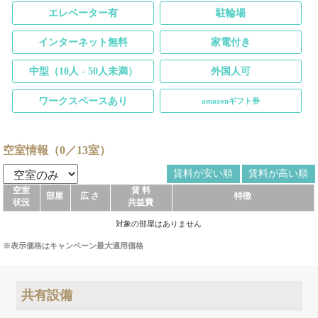
エレベーター有
駐輪場
インターネット無料
家電付き
中型（10人 - 50人未満）
外国人可
ワークスペースあり
amazonギフト券
空室情報（0／13室）
賃料が安い順
賃料が高い順
空室
賃 料
部屋
広 さ
特徴
状況
共益費
対象の部屋はありません
※表示価格はキャンペーン最大適用価格
共有設備