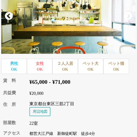
男性
女性
２人入居
ペット犬
ペット猫
OK
OK
OK
OK
OK
賃 料
¥65,000 - ¥71,000
共益費
¥20,000
東京都台東区三筋2丁目
住 所
周辺地図
部屋数
22室
アクセス
都営大江戸線 新御徒町駅 徒歩4分