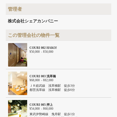
建物面積
536.89m²
管理者
建物構造
RC
建物階数
地上6階
株式会社シェアカンパニー
この管理会社の物件一覧
COURI 002 HAKO!
¥50,000 - ¥50,000
COURI 003 浅草橋
¥68,000 - ¥82,000
ＪＲ総武線 浅草橋駅 徒歩3分
都営浅草線 浅草橋駅 徒歩6分
都営新宿線 岩本町駅 徒歩8分
ＪＲ山手線 秋葉原駅 徒歩9分
ＪＲ総武線 秋葉原駅 徒歩9分
COURI 005 押上
¥54,000 - ¥60,000
東武伊勢崎線 曳舟駅 徒歩1分