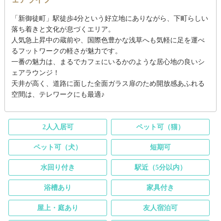
「新御徒町」駅徒歩4分という好立地にありながら、下町らしい
落ち着きと文化が息づくエリア。
人気急上昇中の蔵前や、国際色豊かな浅草へも気軽に足を運べ
るフットワークの軽さが魅力です。
一番の魅力は、まるでカフェにいるかのような居心地の良いシ
ェアラウンジ！
天井が高く、道路に面した全面ガラス扉のため開放感あふれる
空間は、テレワークにも最適♪
2人入居可
ペット可（猫）
ペット可（犬）
短期可
水回り付き
駅近（5分以内）
浴槽あり
家具付き
屋上・庭あり
友人宿泊可