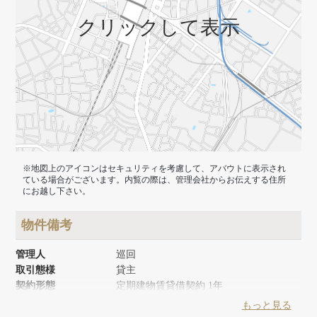
クリックして表示
※地図上のアイコンはセキュリティを考慮して、アバウトに表示され
ている場合がございます。内覧の際は、管理会社からお伝えする住所
にお越し下さい。
物件備考
管理人
巡回
取引態様
貸主
契約形態
定期建物賃貸借契約 1年
築年月
1992年10月
もっと見る
リノベーション時期
2011年10月