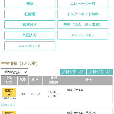
個室
エレベーター有
駐輪場
インターネット無料
家電付き
中型（10人 - 50人未満）
外国人可
キャンペーンあり
amazonギフト券
空室情報（2／22室）
賃料が安い順
賃料が高い順
空室
賃 料
部屋
広 さ
特徴
状況
共益費
個室 男性OK
空室予
71,000円
11.10㎡
301
定
20,000円
2026-09-19〜
詳細を見る
個室 女性OK、男性OK
空室予