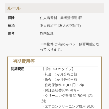
ルール
掃除
住人当番制、業者清掃週1回
宿泊
友人宿泊可 (友人の宿泊可)
備考
館内禁煙
※本物件は5階のみペット飼育可能とな
っております。
初期費用等
初期費用
【5階1ROOMタイプ】
・礼金 1か月分相当額
・敷金 1か月分相当額
・住宅保険料 16,000円／2年
・保証会社委託料 70％～
・クリーニング費用 30,700円（税
別）
・エアコンクリーニング費用 20,00