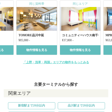
帯
同じ賃料帯
同じエリア
TOMORE品川中延
コミュニティーハウス南千住
MPR
¥85,000 -
¥37,800 -
¥63,0
見る
物件情報を見る
物件情報を見る
「上野・浅草・両国」エリアの物件をもっとみる
主要ターミナルから探す
関東エリア
新宿駅まで20分以内
品川駅まで20分以内