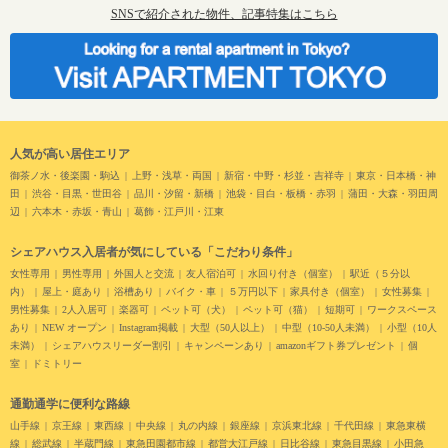
SNSで紹介された物件、記事特集はこちら
人気が高い居住エリア
御茶ノ水・後楽園・駒込
上野・浅草・両国
新宿・中野・杉並・吉祥寺
東京・日本橋・神
田
渋谷・目黒・世田谷
品川・汐留・新橋
池袋・目白・板橋・赤羽
蒲田・大森・羽田周
辺
六本木・赤坂・青山
葛飾・江戸川・江東
シェアハウス入居者が気にしている「こだわり条件」
女性専用
男性専用
外国人と交流
友人宿泊可
水回り付き（個室）
駅近（５分以
内）
屋上・庭あり
浴槽あり
バイク・車
５万円以下
家具付き（個室）
女性募集
男性募集
2人入居可
楽器可
ペット可（犬）
ペット可（猫）
短期可
ワークスペース
あり
NEW オープン
Instagram掲載
大型（50人以上）
中型（10-50人未満）
小型（10人
未満）
シェアハウスリーダー割引
キャンペーンあり
amazonギフト券プレゼント
個
室
ドミトリー
通勤通学に便利な路線
山手線
京王線
東西線
中央線
丸の内線
銀座線
京浜東北線
千代田線
東急東横
線
総武線
半蔵門線
東急田園都市線
都営大江戸線
日比谷線
東急目黒線
小田急