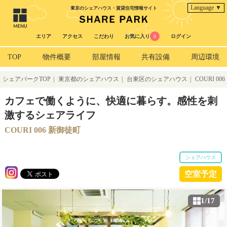
Language ▼
東京のシェアハウス・賃貸住宅情報サイト
エリア
アクセス
こだわり
お気に入り
0
ログイン
TOP
物件概要
部屋情報
共有設備
周辺環境
シェアパークTOP
|
東京都のシェアハウス
|
台東区のシェアハウス
|
COURI 006
新御徒町
カフェで働くように、快適に暮らす。感性を刺
激するシェアライフ
COURI 006 新御徒町
シェアハウス
空室予定
1/17