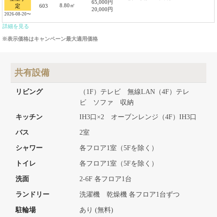
65,000円
8.80㎡
603
定
20,000円
2026-08-20〜
詳細を見る
※表示価格はキャンペーン最大適用価格
共有設備
リビング
（1F）テレビ 無線LAN（4F）テレ
ビ ソファ 収納
キッチン
IH3口×2 オーブンレンジ（4F）IH3口
バス
2室
シャワー
各フロア1室（5Fを除く）
トイレ
各フロア1室（5Fを除く）
洗面
2-6F 各フロア1台
ランドリー
洗濯機 乾燥機 各フロア1台ずつ
駐輪場
あり (無料)