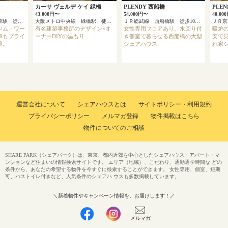
カーサ ヴェルデ ケイ 緑橋
PLENDY 西船橋
PLE
43,000円〜
54,000円〜
40,00
東京メトロ銀座線 浅草駅 徒歩4分
大阪メトロ中央線 緑橋駅 徒歩6分
ＪＲ総武線 西船橋駅 徒歩10分
ジム・ワー
有名建築事務所のデザイン×オ
女性専用フロアあり。水回り付
暖炉
事もプライ
ーナーDIYの温もり
き個室で暮らせる西船橋の大型
安で
境。
シェアハウス
れ家
運営会社について
シェアハウスとは
サイトポリシー・利用規約
プライバシーポリシー
メルマガ登録
物件掲載はこちら
物件についてのご相談
SHARE PARK（シェアパーク）は、東京、都内近郊を中心としたシェアハウス・アパート・マ
ンションなど住まいの情報検索サイトです。 エリア（地域）、こだわり、通勤通学時間な どの
条件から、あなたの希望する物件を今すぐに検索することができます。 女性専用、個室、短期
可、バストイレ付きなど、人気条件のシェアハ ウスも多数掲載しています。
＼新着物件やキャンペーン情報を、お届けします！／
メルマガ