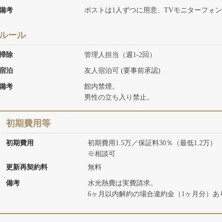
備考
ポストは1人ずつに用意、TVモニターフォ
ルール
掃除
管理人担当（週1-2回）
宿泊
友人宿泊可 (要事前承認)
備考
館内禁煙。
男性の立ち入り禁止。
初期費用等
初期費用
初期費用1.5万／保証料30％（最低1.2万）
※相談可
更新再契約料
無料
備考
水光熱費は実費請求。
6ヶ月以内解約の場合違約金（1ヶ月分）あ