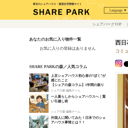
東京のシェアハウス・賃貸住宅情報サイト
Language ▼
シェアパークTOP
|
あなたのお気に入り物件一覧
西日
お気に入りの登録はありません
コミ
SHARE PARKの森／人気コラム
上京シェアハウス初心者の“ぼく”が
感じたこと
【シェアの森コラム】1年間の振り
返り！
シェアの森 編集チーム
一人暮らしからシェアハウスへ｜賢
い引越し術
シェアの森 編集チーム
外国人に聞いてみた！日本でのシェ
アハウス事情とは？！