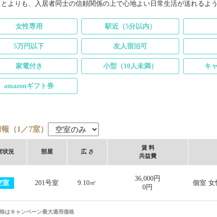
ことよりも、入居者同士の信頼関係の上で心地よい日常生活が送れるよ
女性専用
駅近（5分以内）
5万円以下
友人宿泊可
家電付き
小型（10人未満）
キ
amazonギフト券
報（1／7室）
賃 料
室
状況
部屋
広 さ
共益費
36,000円
空室
201号室
9.10㎡
個室 女
0円
格はキャンペーン最大適用価格