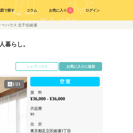
地図で探す
コラム
お気に入り
0
ログイン
ーハウス 北千住綾瀬
人暮らし。
シェアハウス
お気に入りに追加
空 室
1/21
賃 料
¥36,000 - ¥36,000
共益費
¥0
住 所
東京都足立区綾瀬3丁目