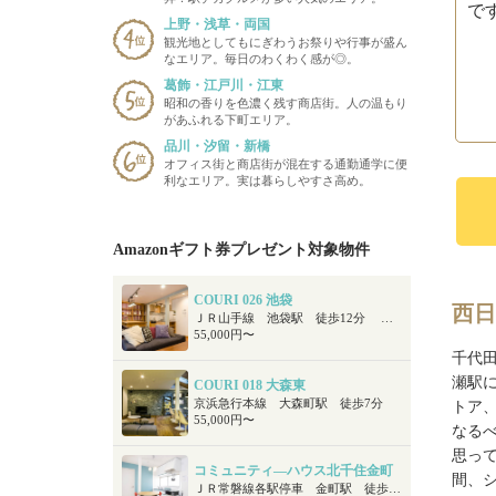
で
上野・浅草・両国
観光地としてもにぎわうお祭りや行事が盛ん
なエリア。毎日のわくわく感が◎。
葛飾・江戸川・江東
昭和の香りを色濃く残す商店街。人の温もり
があふれる下町エリア。
品川・汐留・新橋
オフィス街と商店街が混在する通勤通学に便
利なエリア。実は暮らしやすさ高め。
Amazonギフト券プレゼント対象物件
COURI 026 池袋
西日
ＪＲ山手線 池袋駅 徒歩12分 東京メトロ副都心線 要町駅 徒歩11分
55,000円〜
千代田
瀬駅
COURI 018 大森東
京浜急行本線 大森町駅 徒歩7分
トア
55,000円〜
なる
思っ
コミュニティ―ハウス北千住金町
間、
ＪＲ常磐線各駅停車 金町駅 徒歩13分