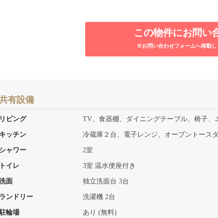
この物件にお問い
※お問い合わせフォームへ移動し
共有設備
リビング
TV、食器棚、ダイニングテーブル、椅子、
キッチン
冷蔵庫２台、電子レンジ、オーブントースタ
シャワー
2室
トイレ
3室 温水便座付き
洗面
独立洗面台 3台
ランドリー
洗濯機 2台
駐輪場
あり (無料)