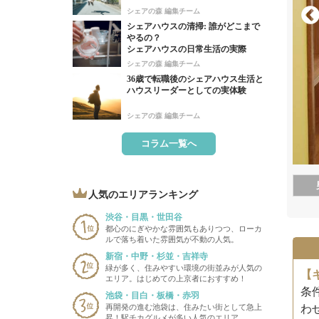
シェアの森 編集チーム
シェアハウスの清掃: 誰がどこまで
やるの？
シェアハウスの日常生活の実際
シェアの森 編集チーム
36歳で転職後のシェアハウス生活と
ハウスリーダーとしての実体験
シェアの森 編集チーム
コラム一覧へ
人気のエリアランキング
渋谷・目黒・世田谷
都心のにぎやかな雰囲気もありつつ、ローカ
ルで落ち着いた雰囲気が不動の人気。
新宿・中野・杉並・吉祥寺
緑が多く、住みやすい環境の街並みが人気の
【
エリア。はじめての上京者におすすめ！
条
池袋・目白・板橋・赤羽
再開発の進む池袋は、住みたい街として急上
わ
昇！駅チカグルメが多い人気のエリア。