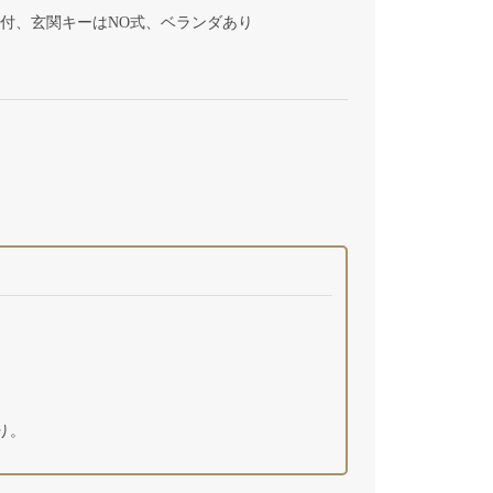
ン付、玄関キーはNO式、ベランダあり
り。