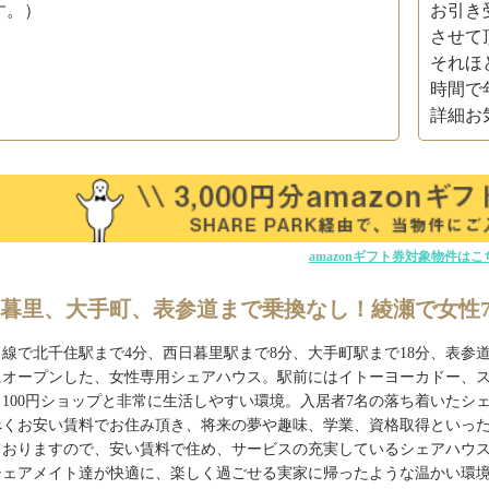
す。）
お引き
させて
それほ
時間で
詳細お
amazonギフト券対象物件はこ
暮里、大手町、表参道まで乗換なし！綾瀬で女性
線で北千住駅まで4分、西日暮里駅まで8分、大手町駅まで18分、表参
にオープンした、女性専用シェアハウス。駅前にはイトーヨーカドー、ス
、100円ショップと非常に生活しやすい環境。入居者7名の落ち着いたシ
べくお安い賃料でお住み頂き、将来の夢や趣味、学業、資格取得といっ
ておりますので、安い賃料で住め、サービスの充実しているシェアハウ
シェアメイト達が快適に、楽しく過ごせる実家に帰ったような温かい環