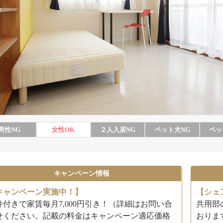
男性
NG
女性
OK
２人入居
NG
ペット犬
NG
ペッ
キャンペーン情報
キャンペーン実施中！】
【シェ
件付きで家賃毎月7,000円引き！（詳細はお問い合
共用部
せください。記載の料金はキャンペーン適応価格
おりま