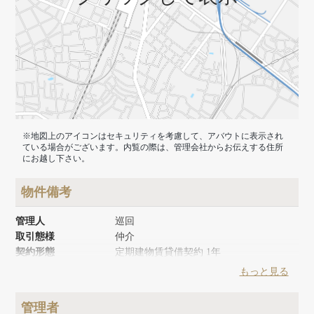
※地図上のアイコンはセキュリティを考慮して、アバウトに表示され
ている場合がございます。内覧の際は、管理会社からお伝えする住所
にお越し下さい。
物件備考
管理人
巡回
取引態様
仲介
契約形態
定期建物賃貸借契約 1年
築年月
1982年6月
もっと見る
建物面積
100m²
建物構造
木造
管理者
建物階数
地上2階