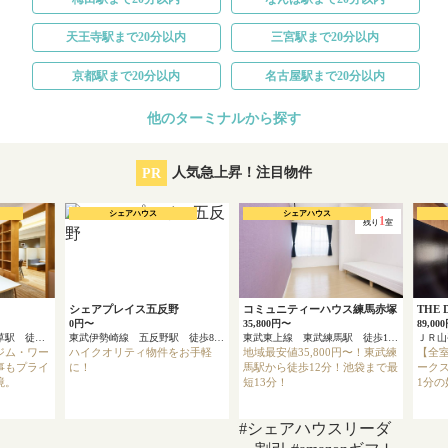
天王寺駅まで20分以内
三宮駅まで20分以内
京都駅まで20分以内
名古屋駅まで20分以内
他のターミナルから探す
PR
人気急上昇！注目物件
シェアハウス
シェアハウス
1
残り
室
シェアプレイス五反野
コミュニティーハウス練馬赤塚
THE 
0円〜
35,800円〜
89,00
東京メトロ銀座線 浅草駅 徒歩4分
東武伊勢崎線 五反野駅 徒歩8分
東武東上線 東武練馬駅 徒歩12分
ＪＲ
ジム・ワー
ハイクオリティ物件をお手軽
地域最安値35,800円〜！東武練
【全
事もプライ
に！
馬駅から徒歩12分！池袋まで最
ーク
境。
短13分！
1分
#シェアハウスリーダ