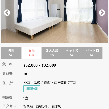
男性
女性
２人入居
ペット犬
ペット猫
NG
OK
NG
NG
NG
賃 料
¥32,800 - ¥32,800
共益費
¥0
神奈川県横浜市西区西戸部町3丁目
住 所
周辺地図
部屋数
9室
アクセス
相鉄線 西横浜駅 徒歩9分