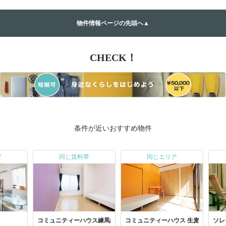
物件情報ページの先頭へ▲
CHECK！
条件が近いおすすめ物件
ア
同じ賃料帯
同じエリア
コミュニティーハウス練馬赤塚
コミュニティーハウス 生麦鶴見
ソレ