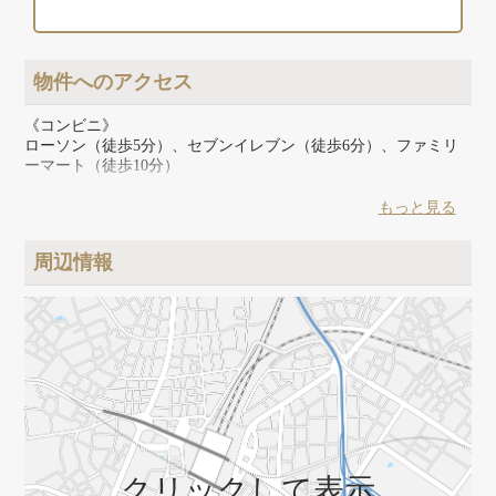
物件へのアクセス
《コンビニ》
ローソン（徒歩5分）、セブンイレブン（徒歩6分）、ファミリ
ーマート（徒歩10分）
《スーパー》
もっと見る
食選館マルヤマ（徒歩2分）、まいばすけっと（徒歩3分）、肉
のハナマサ（徒歩8分）
周辺情報
《その他》
ココカラファイン（徒歩2分）、ドラッグストアスマイル（徒歩
3分）、クリエイトS・D（徒歩13分）、FLET'S （徒歩2分）
スーパーやドラックストア、24時間営業コンビニエンススト
ア、生活に必要なものは一通りございます。 ハウスのすぐ近く
には商店街もあり大変便利な街です。
クリックして表示