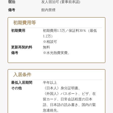
宿泊
友人宿泊可 (要事前承認)
備考
館内禁煙
初期費用等
初期費用
初期費用1.5万／保証料30％（最低
1.2万）
※相談可
更新再契約料
無料
備考
※水光熱費実費。
入居条件
最低入居期間
半年以上
その他
《日本人》身分証明書。
《外国人》パスポート、ビザ、在
留カード、日常会話程度の日本
語、日本語の読み書き、国内の緊
急連絡先。