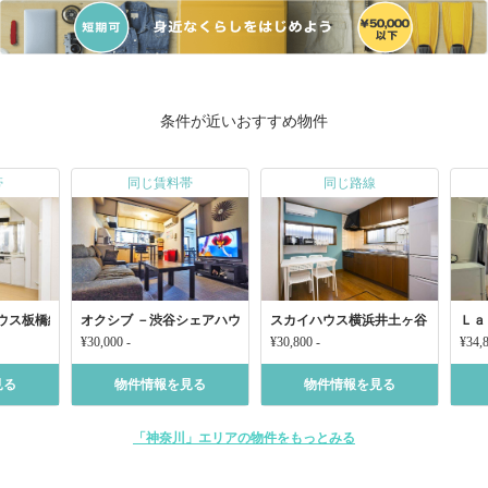
条件が近いおすすめ物件
帯
同じ賃料帯
同じ路線
ウス板橋練馬徳丸
オクシブ －渋谷シェアハウス－
スカイハウス横浜井土ヶ谷
Ｌａ
¥30,000 -
¥30,800 -
¥34,8
見る
物件情報を見る
物件情報を見る
「神奈川」エリアの物件をもっとみる