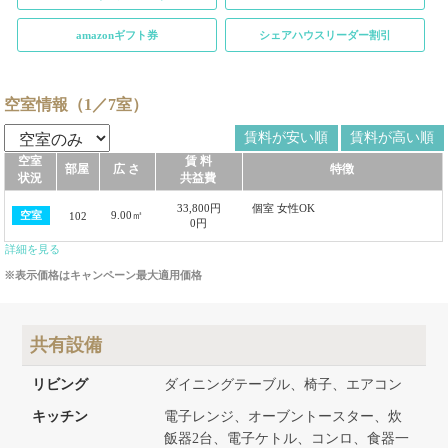
amazonギフト券
シェアハウスリーダー割引
空室情報（1／7室）
賃料が安い順
賃料が高い順
空室
賃 料
部屋
広 さ
特徴
状況
共益費
33,800円
個室 女性OK
9.00㎡
空室
102
0円
詳細を見る
※表示価格はキャンペーン最大適用価格
共有設備
リビング
ダイニングテーブル、椅子、エアコン
キッチン
電子レンジ、オーブントースター、炊
飯器2台、電子ケトル、コンロ、食器一