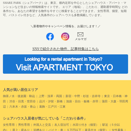
SHARE PARK（シェアパーク）は、東京、都内近郊を中心としたシェアハウス・アパート・マ
ンションなど住まいの情報検索サイトです。 エリア（地域）、こだわり、通勤通学時間な どの
条件から、あなたの希望する物件を今すぐに検索することができます。 女性専用、個室、短期
可、バストイレ付きなど、人気条件のシェアハ ウスも多数掲載しています。
＼新着物件やキャンペーン情報を、お届けします！／
メルマガ
SNSで紹介された物件、記事特集はこちら
人気が高い居住エリア
御茶ノ水・後楽園・駒込
上野・浅草・両国
新宿・中野・杉並・吉祥寺
東京・日本橋・神
田
渋谷・目黒・世田谷
品川・汐留・新橋
池袋・目白・板橋・赤羽
蒲田・大森・羽田周
辺
六本木・赤坂・青山
葛飾・江戸川・江東
シェアハウス入居者が気にしている「こだわり条件」
女性専用
男性専用
外国人と交流
友人宿泊可
水回り付き（個室）
駅近（５分以
内）
屋上・庭あり
浴槽あり
バイク・車
５万円以下
家具付き（個室）
女性募集