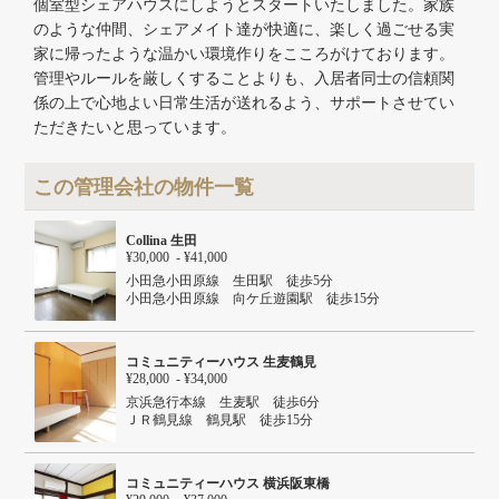
個室型シェアハウスにしようとスタートいたしました。家族
のような仲間、シェアメイト達が快適に、楽しく過ごせる実
家に帰ったような温かい環境作りをこころがけております。
管理やルールを厳しくすることよりも、入居者同士の信頼関
係の上で心地よい日常生活が送れるよう、サポートさせてい
ただきたいと思っています。
この管理会社の物件一覧
Collina 生田
¥30,000 - ¥41,000
小田急小田原線 生田駅 徒歩5分
小田急小田原線 向ケ丘遊園駅 徒歩15分
コミュニティーハウス 生麦鶴見
¥28,000 - ¥34,000
京浜急行本線 生麦駅 徒歩6分
ＪＲ鶴見線 鶴見駅 徒歩15分
京浜急行本線 花月総持寺駅 徒歩15分
コミュニティーハウス 横浜阪東橋