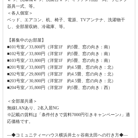
器具一式、等。
＜各人個室＞
ベッド、エアコン、机、椅子、電源、TVアンテナ、洗濯物干
し、全部屋収納、冷蔵庫、等。
【募集中のお部屋】
■101号室／33,800円（洋室1F 約5畳、窓の向き：南）
■102号室／33,800円（洋室1F 約5畳、窓の向き：南）
■103号室／33,800円（洋室1F 約5畳、窓の向き：南）
■201号室／33,800円（洋室2F 約4.5畳、窓の向き：北）
■202号室／29,800円（洋室2F 約4.5畳、窓の向き：北）
■203号室／30,800円（洋室2F 約4.5畳、窓の向き：北）
■204号室／35,800円（洋室2F 約5畳、窓の向き：西）
＜全部屋共通＞
無線LANあり、2名入居NG
※記載の賃料は「条件付きで賃料7000円引きキャンペーン♪」適
応価格です。
―◆コミュニティーハウス横浜井土ヶ谷南太田への行き方◆―