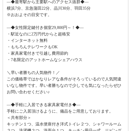
―◆最寄駅から主要駅へのアクセス抜群◆―
横浜7分、京急蒲田22分、品川30分、羽田35分
※おおよその目安です。
―◆女性限定鍵付き個室29,800円～！◆―
・駅近なのに2万円代からと超格安
・インターネット無料
・もちろんテレワークもOK
・家具家電付きで引越し費用節約
・7名限定のアットホームなシェアハウス
＼早い者勝ちの人気物件！／
この価格帯ではかなりレアな条件がそろっているので人気間違
いなし物件です。早い者勝ちなので少しでも気になったらぜひ
お問い合わせください♪
―◆手軽に入居できる家具家電付き◆―
手軽にご入居頂けるように、備品をご用意しております。
＜共有部分＞
キッチン１つ、温水便座付き洋式トイレ２つ、シャワールーム
２つ、洗濯機２つ、洗面台１つ、キッチン用品一式、リビング