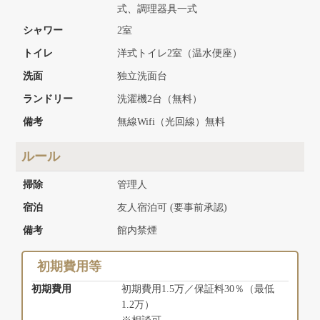
式、調理器具一式
シャワー
2室
トイレ
洋式トイレ2室（温水便座）
洗面
独立洗面台
ランドリー
洗濯機2台（無料）
備考
無線Wifi（光回線）無料
ルール
掃除
管理人
宿泊
友人宿泊可 (要事前承認)
備考
館内禁煙
初期費用等
初期費用
初期費用1.5万／保証料30％（最低
1.2万）