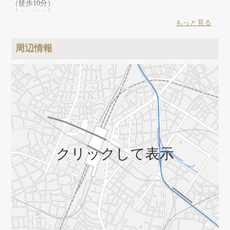
（徒歩10分）
【コンビニ】
ファミリーマート（徒歩5分）、セブンイレブン（徒歩6分）
もっと見る
【ドラッグストア】
ココカラファイン（徒歩5分）、マツモトキヨシ（徒歩7分）、
周辺情報
ハックドラッグ（徒歩7分）
【飲食店】
パン屋さん（徒歩5分）、カフェ（徒歩6分）、マクドナルド
（徒歩7分）
【金融機関】
郵便局（徒歩6分）、横浜銀行（徒歩5分）、りそな銀行（徒歩7
分）、三井住友銀行（徒歩10分）
【医療機関】
歯医者（徒歩7分）、内科（徒歩10分）、南区休日急患診療（徒
歩18分）
クリックして表示