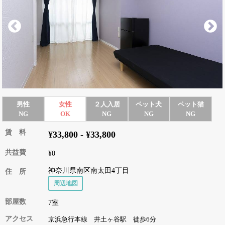
男性
女性
２人入居
ペット犬
ペット猫
NG
OK
NG
NG
NG
賃 料
¥33,800 - ¥33,800
共益費
¥0
神奈川県南区南太田4丁目
住 所
周辺地図
部屋数
7室
アクセス
京浜急行本線 井土ヶ谷駅 徒歩6分