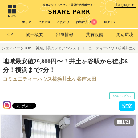
Language ▼
東京のシェアハウス・賃貸住宅情報サイト
エリア
アクセス
こだわり
お気に入り
0
ログイン
TOP
物件概要
部屋情報
共有設備
周辺環境
シェアパークTOP
|
神奈川県のシェアハウス
|
コミュニティーハウス横浜井土ヶ
谷南太田
地域最安値29,800円〜！井土ヶ谷駅から徒歩6
分！横浜まで7分！
コミュニティーハウス横浜井土ヶ谷南太田
シェアハウス
空室
1/21