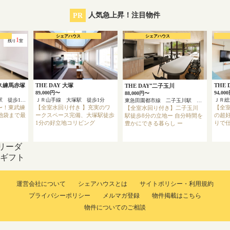
PR
人気急上昇！注目物件
シェアハウス
シェアハウス
1
残り
室
ス練馬赤塚
THE DAY 大塚
THE 
THE DAY⁺二子玉川
89,000円〜
94,00
88,000円〜
東武東上線 東武練馬駅 徒歩12分
ＪＲ山手線 大塚駅 徒歩1分
ＪＲ総
東急田園都市線 二子玉川駅 徒歩8分
円〜！東武練
【全室水回り付き 】充実のワ
【全
【全室水回り付き】二子玉川
池袋まで最
ークスペース完備、大塚駅徒歩
の超
駅徒歩8分の立地ー 自分時間を
1分の好立地コリビング
りで
豊かにできる暮らし ー
リーダ
onギフト
運営会社について
シェアハウスとは
サイトポリシー・利用規約
プライバシーポリシー
メルマガ登録
物件掲載はこちら
物件についてのご相談