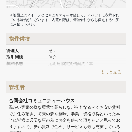
※地図上のアイコンはセキュリティを考慮して、アバウトに表示され
ている場合がございます。内覧の際は、管理会社からお伝えする住所
にお越し下さい。
物件備考
管理人
巡回
取引態様
仲介
契約形態
定期建物賃貸借契約 1年
築年月
1987年10月
もっと見る
リノベーション時期
2025年7月
建物面積
80m²
管理者
建物構造
木造
建物階数
地上2階
合同会社コミュニティーハウス
温かい実家の様な環境で暮らしながらもなるべくお安い賃料
でお住み頂き、将来の夢や趣味、学業、資格取得といった本
当に皆様に必要な事の為にお金を使って頂きたいと思ってお
りますので、安い賃料で住め、サービスも最も充実している