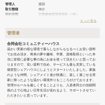
管理人
巡回
取引態様
仲介
契約形態
定期建物賃貸借契約（1年）
築年月
1980年1月
もっと見る
リノベーション時期
2017年7月
建物面積
120m²
管理者
建物構造
木造
建物階数
地上2階
合同会社コミュニティーハウス
温かい実家の様な環境で暮らしながらもなるべくお安い賃料
でお住み頂き、将来の夢や趣味、学業、資格取得といった本
当に皆様に必要な事の為にお金を使って頂きたいと思ってお
りますので、安い賃料で住め、サービスも最も充実している
個室型シェアハウスにしようとスタートいたしました。家族
のような仲間、シェアメイト達が快適に、楽しく過ごせる実
家に帰ったような温かい環境作りをこころがけております。
管理やルールを厳しくすることよりも、入居者同士の信頼関
係の上で心地よい日常生活が送れるよう、サポートさせてい
ただきたいと思っています。