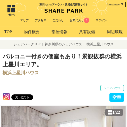
Language ▼
東京のシェアハウス・賃貸住宅情報サイト
エリア
アクセス
こだわり
お気に入り
0
ログイン
TOP
物件概要
部屋情報
共有設備
周辺環境
シェアパークTOP
|
神奈川県のシェアハウス
|
横浜上星川ハウス
バルコニー付きの個室もあり！景観抜群の横浜
上星川エリア。
横浜上星川ハウス
シェアハウス
空室
1/22