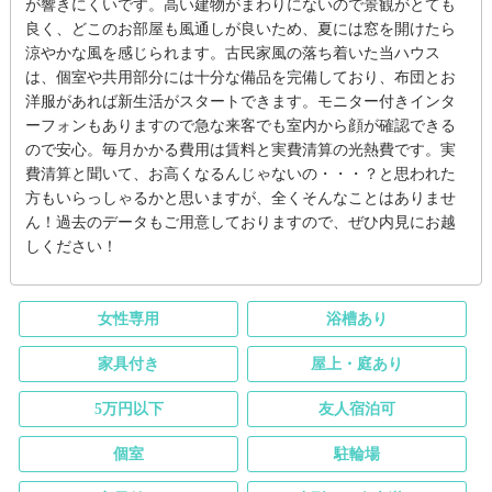
が響きにくいです。高い建物がまわりにないので景観がとても
良く、どこのお部屋も風通しが良いため、夏には窓を開けたら
涼やかな風を感じられます。古民家風の落ち着いた当ハウス
は、個室や共用部分には十分な備品を完備しており、布団とお
洋服があれば新生活がスタートできます。モニター付きインタ
ーフォンもありますので急な来客でも室内から顔が確認できる
ので安心。毎月かかる費用は賃料と実費清算の光熱費です。実
費清算と聞いて、お高くなるんじゃないの・・・？と思われた
方もいらっしゃるかと思いますが、全くそんなことはありませ
ん！過去のデータもご用意しておりますので、ぜひ内見にお越
しください！
女性専用
浴槽あり
家具付き
屋上・庭あり
5万円以下
友人宿泊可
個室
駐輪場