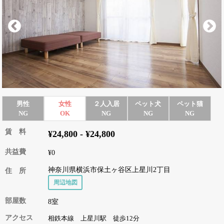
男性
女性
２人入居
ペット犬
ペット猫
NG
OK
NG
NG
NG
賃 料
¥24,800 - ¥24,800
共益費
¥0
神奈川県横浜市保土ヶ谷区上星川2丁目
住 所
周辺地図
部屋数
8室
アクセス
相鉄本線 上星川駅 徒歩12分