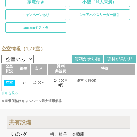
家電付き
小型（10人未満）
キャンペーンあり
シェアハウスリーダー割引
amazonギフト券
空室情報（1／8室）
賃料が安い順
賃料が高い順
空室
賃 料
部屋
広 さ
特徴
状況
共益費
24,800円
個室 女性OK
10.00㎡
空室
103
0円
詳細を見る
※表示価格はキャンペーン最大適用価格
共有設備
リビング
机、椅子、冷蔵庫