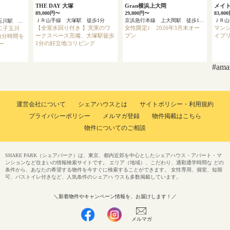
THE DAY 大塚
Gran横浜上大岡
メイ
89,000円〜
29,800円〜
83,00
ＪＲ山手線 大塚駅 徒歩1分
京浜急行本線 上大岡駅 徒歩13分
ＪＲ
東急田園都市線 二子玉川駅 徒歩8分
【全室水回り付き 】充実のワ
女性限定♪ 2026年3月末オー
マン
二子玉川
ークスペース完備、大塚駅徒歩
プン
イブ
自分時間を
1分の好立地コリビング
ー
#am
運営会社について
シェアハウスとは
サイトポリシー・利用規約
プライバシーポリシー
メルマガ登録
物件掲載はこちら
物件についてのご相談
SHARE PARK（シェアパーク）は、東京、都内近郊を中心としたシェアハウス・アパート・マ
ンションなど住まいの情報検索サイトです。 エリア（地域）、こだわり、通勤通学時間な どの
条件から、あなたの希望する物件を今すぐに検索することができます。 女性専用、個室、短期
可、バストイレ付きなど、人気条件のシェアハ ウスも多数掲載しています。
＼新着物件やキャンペーン情報を、お届けします！／
メルマガ