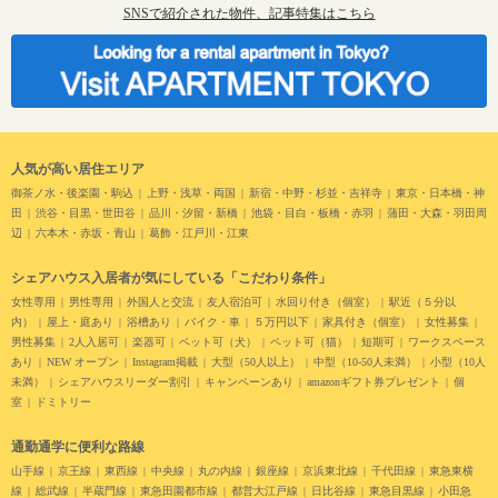
SNSで紹介された物件、記事特集はこちら
人気が高い居住エリア
御茶ノ水・後楽園・駒込
上野・浅草・両国
新宿・中野・杉並・吉祥寺
東京・日本橋・神
田
渋谷・目黒・世田谷
品川・汐留・新橋
池袋・目白・板橋・赤羽
蒲田・大森・羽田周
辺
六本木・赤坂・青山
葛飾・江戸川・江東
シェアハウス入居者が気にしている「こだわり条件」
女性専用
男性専用
外国人と交流
友人宿泊可
水回り付き（個室）
駅近（５分以
内）
屋上・庭あり
浴槽あり
バイク・車
５万円以下
家具付き（個室）
女性募集
男性募集
2人入居可
楽器可
ペット可（犬）
ペット可（猫）
短期可
ワークスペース
あり
NEW オープン
Instagram掲載
大型（50人以上）
中型（10-50人未満）
小型（10人
未満）
シェアハウスリーダー割引
キャンペーンあり
amazonギフト券プレゼント
個
室
ドミトリー
通勤通学に便利な路線
山手線
京王線
東西線
中央線
丸の内線
銀座線
京浜東北線
千代田線
東急東横
線
総武線
半蔵門線
東急田園都市線
都営大江戸線
日比谷線
東急目黒線
小田急