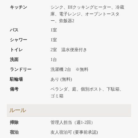
キッチン
シンク、IHクッキングヒーター、冷蔵
庫、電子レンジ、オーブントースタ
ー、炊飯器2
バス
1室
シャワー
1室
トイレ
2室 温水便座付き
洗面
1台
ランドリー
洗濯機 2台 ※無料
駐輪場
あり (無料)
備考
ベランダ、庭、個別ポスト、下駄箱、
ゴミ箱
ルール
掃除
管理人担当（週1-2回）
宿泊
友人宿泊可 (要事前承認)