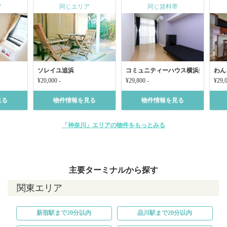
ア
同じエリア
同じ賃料帯
ソレイユ追浜
コミュニティーハウス横浜井土ヶ谷
わん
¥20,000 -
¥29,800 -
¥29,0
見る
物件情報を見る
物件情報を見る
「神奈川」エリアの物件をもっとみる
主要ターミナルから探す
関東エリア
新宿駅まで20分以内
品川駅まで20分以内