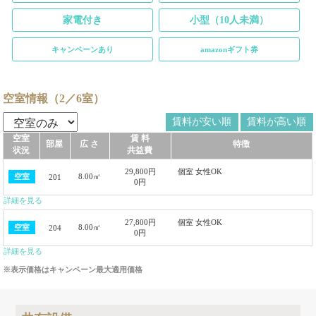
家電付き
小型（10人未満）
キャンペーンあり
amazonギフト券
空室情報（2／6室）
賃料が安い順
賃料が高い順
空室
賃 料
部屋
広 さ
特徴
状況
共益費
29,800円
個室 女性OK
8.00㎡
空室
201
0円
詳細を見る
27,800円
個室 女性OK
8.00㎡
空室
204
0円
詳細を見る
※表示価格はキャンペーン最大適用価格