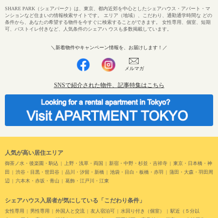
SHARE PARK（シェアパーク）は、東京、都内近郊を中心としたシェアハウス・アパート・マ
ンションなど住まいの情報検索サイトです。 エリア（地域）、こだわり、通勤通学時間な どの
条件から、あなたの希望する物件を今すぐに検索することができます。 女性専用、個室、短期
可、バストイレ付きなど、人気条件のシェアハ ウスも多数掲載しています。
＼新着物件やキャンペーン情報を、お届けします！／
メルマガ
SNSで紹介された物件、記事特集はこちら
人気が高い居住エリア
御茶ノ水・後楽園・駒込
上野・浅草・両国
新宿・中野・杉並・吉祥寺
東京・日本橋・神
田
渋谷・目黒・世田谷
品川・汐留・新橋
池袋・目白・板橋・赤羽
蒲田・大森・羽田周
辺
六本木・赤坂・青山
葛飾・江戸川・江東
シェアハウス入居者が気にしている「こだわり条件」
女性専用
男性専用
外国人と交流
友人宿泊可
水回り付き（個室）
駅近（５分以