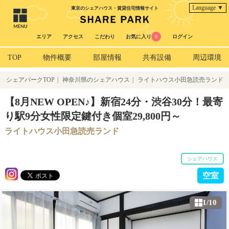
Language ▼
東京のシェアハウス・賃貸住宅情報サイト
エリア
アクセス
こだわり
お気に入り
0
ログイン
TOP
物件概要
部屋情報
共有設備
周辺環境
シェアパークTOP
|
神奈川県のシェアハウス
|
ライトハウス小田急読売ランド
【8月NEW OPEN♪】新宿24分・渋谷30分！最寄
り駅9分女性限定鍵付き個室29,800円～
ライトハウス小田急読売ランド
シェアハウス
空室
1/10