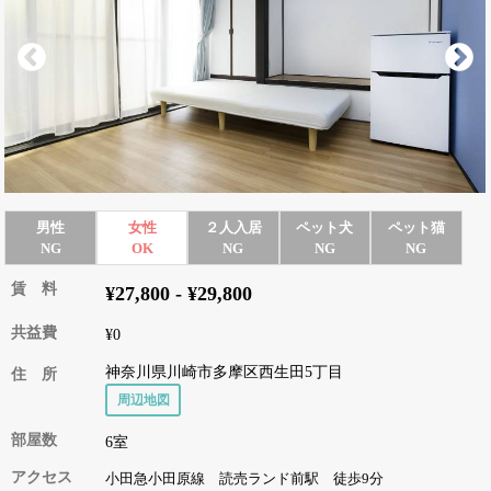
男性
女性
２人入居
ペット犬
ペット猫
NG
OK
NG
NG
NG
賃 料
¥27,800 - ¥29,800
共益費
¥0
神奈川県川崎市多摩区西生田5丁目
住 所
周辺地図
部屋数
6室
アクセス
小田急小田原線 読売ランド前駅 徒歩9分