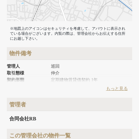
※地図上のアイコンはセキュリティを考慮して、アバウトに表示され
ている場合がございます。内覧の際は、管理会社からお伝えする住所
にお越し下さい。
物件備考
管理人
巡回
取引態様
仲介
契約形態
定期建物賃貸借契約 1年
築年月
1980年4月
もっと見る
リノベーション時期
2024年8月
建物面積
80m²
管理者
建物構造
木造
建物階数
地上2階
合同会社RB
この管理会社の物件一覧