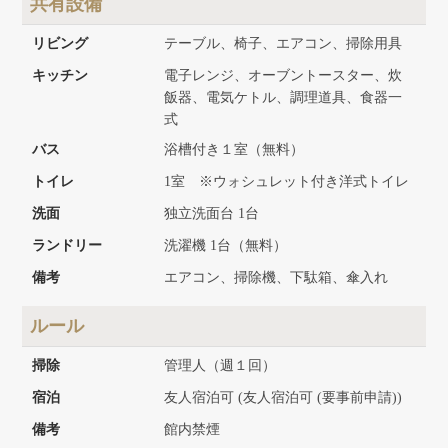
共有設備
リビング
テーブル、椅子、エアコン、掃除用具
キッチン
電子レンジ、オーブントースター、炊
飯器、電気ケトル、調理道具、食器一
式
バス
浴槽付き１室（無料）
トイレ
1室 ※ウォシュレット付き洋式トイレ
洗面
独立洗面台 1台
ランドリー
洗濯機 1台（無料）
備考
エアコン、掃除機、下駄箱、傘入れ
ルール
掃除
管理人（週１回）
宿泊
友人宿泊可 (友人宿泊可 (要事前申請))
備考
館内禁煙