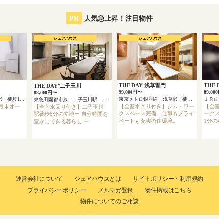
PR
人気急上昇！注目物件
シェアハウス
シェアハウス
THE DAY 浅草雷門
THE 
THE DAY⁺二子玉川
99,000円〜
89,00
88,000円〜
京浜急行本線 上大岡駅 徒歩13分
東京メトロ銀座線 浅草駅 徒歩4分
ＪＲ
東急田園都市線 二子玉川駅 徒歩8分
3月末オー
【全室水回り付き】ジム・ワー
【全
【全室水回り付き】二子玉川
クスペース完備。仕事もプライ
ーク
駅徒歩8分の立地ー 自分時間を
ベートも充実の住環境。
1分
豊かにできる暮らし ー
運営会社について
シェアハウスとは
サイトポリシー・利用規約
プライバシーポリシー
メルマガ登録
物件掲載はこちら
物件についてのご相談