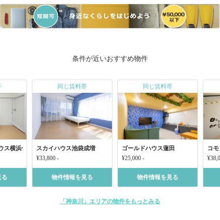
条件が近いおすすめ物件
帯
同じ賃料帯
同じ賃料帯
ウス横浜保土ヶ谷
スカイハウス池袋成増
ゴールドハウス蓮田
コモ
¥33,800 -
¥25,000 -
¥38,0
見る
物件情報を見る
物件情報を見る
「神奈川」エリアの物件をもっとみる