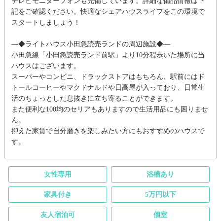
テレビモニターフォンも完備しています。詳細な備品情報は下
記をご確認ください。快適なシェアハウスライフをこの環境で
スタートしましょう！
―◆ライトハウス小田急読売ランドの周辺施設◆―
小田急線「小田急読売ランド前駅」より10分程歩いた場所に当
ハウスはございます。
スーパーやコンビニ、ドラックストアはもちろん、駅前にはド
トールコーヒーやマクドナルドや日高屋が入っており、日常生
活のちょっとした息抜きに立ち寄ることができます。
また便利な100均のセリアもありますので生活用品にも困りませ
ん。
抑えた家賃で自分磨きを楽しみたい方にもおすすめのハウスで
す。
女性専用
浴槽あり
家具付き
5万円以下
友人宿泊可
個室