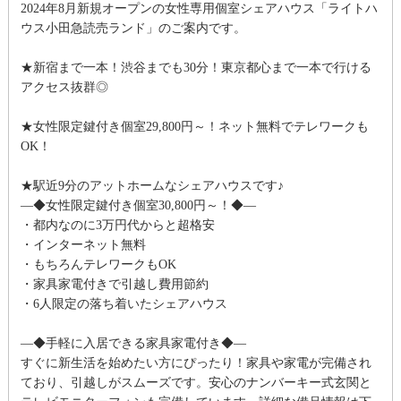
2024年8月新規オープンの女性専用個室シェアハウス「ライトハ
ウス小田急読売ランド」のご案内です。
★新宿まで一本！渋谷までも30分！東京都心まで一本で行ける
アクセス抜群◎
★女性限定鍵付き個室29,800円～！ネット無料でテレワークも
OK！
★駅近9分のアットホームなシェアハウスです♪
―◆女性限定鍵付き個室30,800円～！◆―
・都内なのに3万円代からと超格安
・インターネット無料
・もちろんテレワークもOK
・家具家電付きで引越し費用節約
・6人限定の落ち着いたシェアハウス
―◆手軽に入居できる家具家電付き◆―
すぐに新生活を始めたい方にぴったり！家具や家電が完備され
ており、引越しがスムーズです。安心のナンバーキー式玄関と