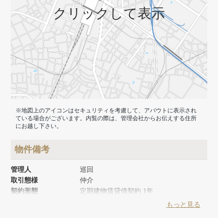
クリックして表示
※地図上のアイコンはセキュリティを考慮して、アバウトに表示され
ている場合がございます。内覧の際は、管理会社からお伝えする住所
にお越し下さい。
物件備考
管理人
巡回
取引態様
仲介
契約形態
定期建物賃貸借契約 1年
築年月
1978年11月
もっと見る
リノベーション時期
2016年3月