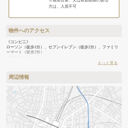
※風俗営業、又は夜勤勤務のある
方は、入居不可
物件へのアクセス
《コンビニ》
ローソン（徒歩1分）、セブンイレブン（徒歩2分）、ファミリ
ーマート（徒歩2分）
《スーパー》
コープみらい（徒歩1分）、SEIYU（徒歩2分）
もっと見る
《その他》
トモズ（徒歩1分）、武蔵大学図書館（徒歩9分）、江古田の森
周辺情報
公園（徒歩15分）