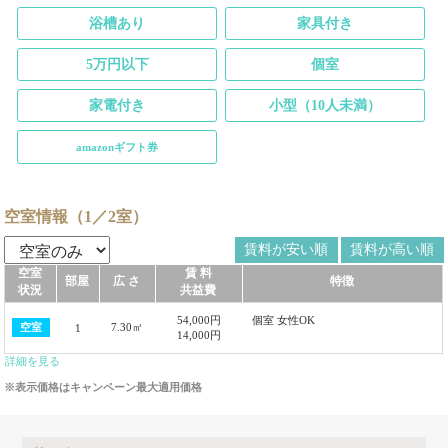
浴槽あり
家具付き
5万円以下
個室
家電付き
小型（10人未満）
amazonギフト券
空室情報（1／2室）
賃料が安い順
賃料が高い順
空室
賃 料
部屋
広 さ
特徴
状況
共益費
54,000円
個室 女性OK
7.30㎡
空室
1
14,000円
詳細を見る
※表示価格はキャンペーン最大適用価格