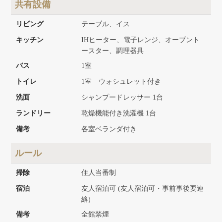
共有設備
リビング
テーブル、イス
キッチン
IHヒーター、電子レンジ、オーブント
ースター、調理器具
バス
1室
トイレ
1室 ウォシュレット付き
洗面
シャンプードレッサー 1台
ランドリー
乾燥機能付き洗濯機 1台
備考
各室ベランダ付き
ルール
掃除
住人当番制
宿泊
友人宿泊可 (友人宿泊可・事前事後要連
絡)
備考
全館禁煙