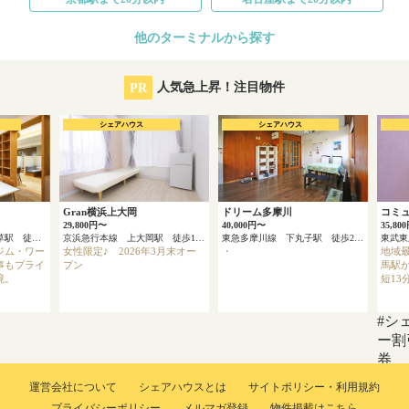
他のターミナルから探す
PR
人気急上昇！注目物件
シェアハウス
シェアハウス
Gran横浜上大岡
ドリーム多摩川
コミ
29,800円〜
40,000円〜
35,80
東京メトロ銀座線 浅草駅 徒歩4分
京浜急行本線 上大岡駅 徒歩13分
東急多摩川線 下丸子駅 徒歩2分
ジム・ワー
女性限定♪ 2026年3月末オー
・
地域最
事もプライ
プン
馬駅か
境。
短13
#シ
ー割
券
運営会社について
シェアハウスとは
サイトポリシー・利用規約
プライバシーポリシー
メルマガ登録
物件掲載はこちら