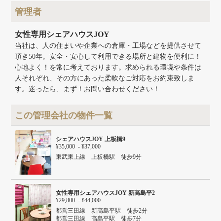
建物面積
24.98m²
管理者
建物構造
鉄骨造
建物階数
地上5階
女性専用シェアハウスJOY
当社は、人の住まいや企業への倉庫・工場などを提供させて
頂き50年。安全・安心して利用できる場所と建物を便利に！
心地よく！を常に考えております。求められる環境や条件は
人それぞれ、その方にあった柔軟なご対応をお約束致しま
す。迷ったら、まず！お問い合わせください！
この管理会社の物件一覧
シェアハウスJOY 上板橋9
¥35,000 - ¥37,000
東武東上線 上板橋駅 徒歩9分
女性専用シェアハウスJOY 新高島平2
¥29,800 - ¥44,000
都営三田線 新高島平駅 徒歩2分
都営三田線 高島平駅 徒歩7分