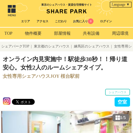
Language ▼
東京のシェアハウス・賃貸住宅情報サイト
エリア
アクセス
こだわり
お気に入り
0
ログイン
TOP
物件概要
部屋情報
共有設備
周辺環境
シェアパークTOP
|
東京都のシェアハウス
|
練馬区のシェアハウス
|
女性専用シ
ェアハウスJOY 桜台駅前
オンライン内見実施中！駅徒歩30秒！！帰り道
安心。女性2人のルームシェアタイプ。
女性専用シェアハウスJOY 桜台駅前
シェアハウス
空室
1/5