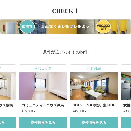
CHECK！
条件が近いおすすめ物件
ア
同じエリア
同じ路線
ウス板橋練馬徳丸
コミュニティーハウス練馬赤塚
HOUSE-ZOO所沢（旧HOUSE-ZO
女性
¥35,800 -
¥45,000 -
¥38,5
見る
物件情報を見る
物件情報を見る