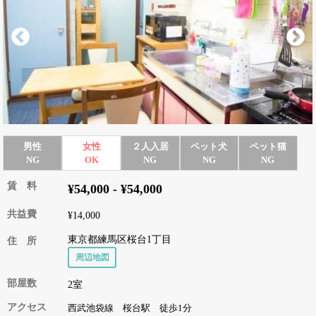
男性
女性
２人入居
ペット犬
ペット猫
NG
OK
NG
NG
NG
賃 料
¥54,000 - ¥54,000
共益費
¥14,000
東京都練馬区桜台1丁目
住 所
周辺地図
部屋数
2室
アクセス
西武池袋線 桜台駅 徒歩1分