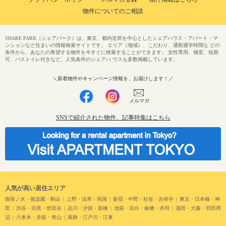
物件についてのご相談
SHARE PARK（シェアパーク）は、東京、都内近郊を中心としたシェアハウス・アパート・マ
ンションなど住まいの情報検索サイトです。 エリア（地域）、こだわり、通勤通学時間な どの
条件から、あなたの希望する物件を今すぐに検索することができます。 女性専用、個室、短期
可、バストイレ付きなど、人気条件のシェアハ ウスも多数掲載しています。
＼新着物件やキャンペーン情報を、お届けします！／
メルマガ
SNSで紹介された物件、記事特集はこちら
人気が高い居住エリア
御茶ノ水・後楽園・駒込
上野・浅草・両国
新宿・中野・杉並・吉祥寺
東京・日本橋・神
田
渋谷・目黒・世田谷
品川・汐留・新橋
池袋・目白・板橋・赤羽
蒲田・大森・羽田周
辺
六本木・赤坂・青山
葛飾・江戸川・江東