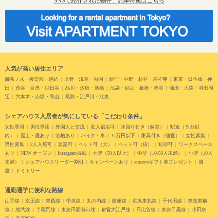
SNSで紹介された物件、記事特集はこちら
人気が高い居住エリア
御茶ノ水・後楽園・駒込
上野・浅草・両国
新宿・中野・杉並・吉祥寺
東京・日本橋・神
田
渋谷・目黒・世田谷
品川・汐留・新橋
池袋・目白・板橋・赤羽
蒲田・大森・羽田周
辺
六本木・赤坂・青山
葛飾・江戸川・江東
シェアハウス入居者が気にしている「こだわり条件」
女性専用
男性専用
外国人と交流
友人宿泊可
水回り付き（個室）
駅近（５分以
内）
屋上・庭あり
浴槽あり
バイク・車
５万円以下
家具付き（個室）
女性募集
男性募集
2人入居可
楽器可
ペット可（犬）
ペット可（猫）
短期可
ワークスペース
あり
NEW オープン
Instagram掲載
大型（50人以上）
中型（10-50人未満）
小型（10人
未満）
シェアハウスリーダー割引
キャンペーンあり
amazonギフト券プレゼント
個
室
ドミトリー
通勤通学に便利な路線
山手線
京王線
東西線
中央線
丸の内線
銀座線
京浜東北線
千代田線
東急東横
線
総武線
半蔵門線
東急田園都市線
都営大江戸線
日比谷線
東急目黒線
小田急