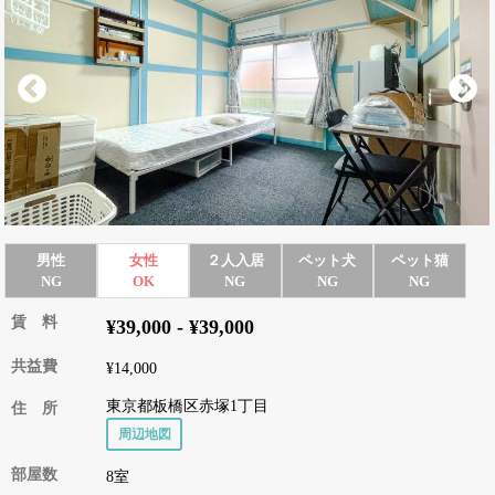
男性
女性
２人入居
ペット犬
ペット猫
NG
OK
NG
NG
NG
賃 料
¥39,000 - ¥39,000
共益費
¥14,000
東京都板橋区赤塚1丁目
住 所
周辺地図
部屋数
8室