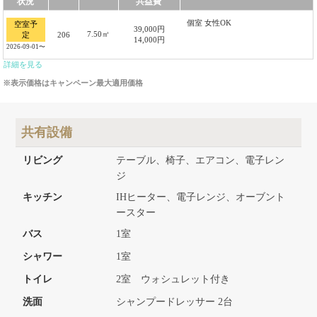
状況
共益費
個室 女性OK
空室予
39,000円
7.50㎡
206
定
14,000円
2026-09-01〜
詳細を見る
※表示価格はキャンペーン最大適用価格
共有設備
リビング
テーブル、椅子、エアコン、電子レン
ジ
キッチン
IHヒーター、電子レンジ、オーブント
ースター
バス
1室
シャワー
1室
トイレ
2室 ウォシュレット付き
洗面
シャンプードレッサー 2台