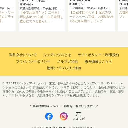
THE DAY 大塚
Gra
THE DAY⁺二子玉川
89,000円〜
29,80
88,000円〜
東京メトロ銀座線 浅草駅 徒歩4分
ＪＲ山手線 大塚駅 徒歩1分
東急田園都市線 二子玉川駅 徒歩8分
ジム・ワー
【全室水回り付き 】充実のワ
女性限
【全室水回り付き】二子玉川
事もプライ
ークスペース完備、大塚駅徒歩
プン
駅徒歩8分の立地ー 自分時間を
境。
1分の好立地コリビング
豊かにできる暮らし ー
運営会社について
シェアハウスとは
サイトポリシー・利用規約
プライバシーポリシー
メルマガ登録
物件掲載はこちら
物件についてのご相談
SHARE PARK（シェアパーク）は、東京、都内近郊を中心としたシェアハウス・アパート・マ
ンションなど住まいの情報検索サイトです。 エリア（地域）、こだわり、通勤通学時間な どの
条件から、あなたの希望する物件を今すぐに検索することができます。 女性専用、個室、短期
可、バストイレ付きなど、人気条件のシェアハ ウスも多数掲載しています。
＼新着物件やキャンペーン情報を、お届けします！／
メルマガ