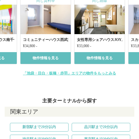
帯
同じ賃料帯
同じ路線
ウス南千住
コミュニティーハウス西武池袋西東京ひばりが丘
女性専用シェアハウスJOY成増12
スカ
¥34,800 -
¥33,000 -
¥33,8
見る
物件情報を見る
物件情報を見る
「池袋・目白・板橋・赤羽」エリアの物件をもっとみる
主要ターミナルから探す
関東エリア
新宿駅まで20分以内
品川駅まで20分以内
渋谷駅まで20分以内
東京駅まで20分以内