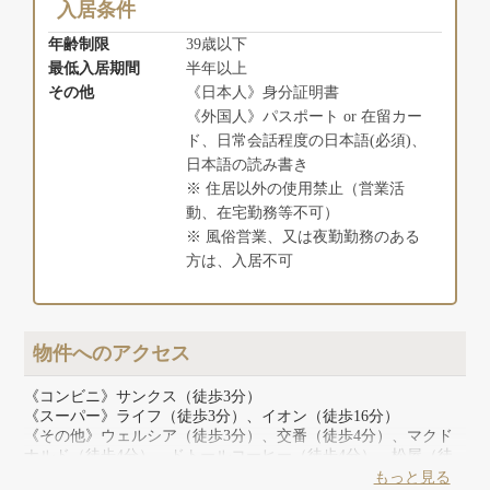
入居条件
年齢制限
39歳以下
最低入居期間
半年以上
その他
《日本人》身分証明書
《外国人》パスポート or 在留カー
ド、日常会話程度の日本語(必須)、
日本語の読み書き
※ 住居以外の使用禁止（営業活
動、在宅勤務等不可）
※ 風俗営業、又は夜勤勤務のある
方は、入居不可
物件へのアクセス
《コンビニ》サンクス（徒歩3分）
《スーパー》ライフ（徒歩3分）、イオン（徒歩16分）
《その他》ウェルシア（徒歩3分）、交番（徒歩4分）、マクド
ナルド（徒歩4分）、ドトールコーヒー（徒歩4分）、松屋（徒
歩4分）、餃子の満州（徒歩4分）、ガスト（徒歩5分）、サイゼ
もっと見る