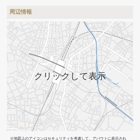
リヤ（徒歩6分）、モスバーガー（徒歩6分）、ソフトバンクシ
ョップ（徒歩6分）、郵便局（徒歩7分）、光が丘公園（徒歩18
周辺情報
分）
クリックして表示
※地図上のアイコンはセキュリティを考慮して、アバウトに表示され