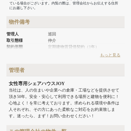
ている場合がございます。内覧の際は、管理会社からお伝えする住所
にお越し下さい。
物件備考
管理人
巡回
取引態様
仲介
契約形態
定期建物賃貸借契約（1年）
築年月
1971年12月
もっと見る
リノベーション時期
2024年10月
建物面積
112.30m²
管理者
建物構造
木造
建物階数
地上2階
女性専用シェアハウスJOY
当社は、人の住まいや企業への倉庫・工場などを提供させて
頂き50年。安全・安心して利用できる場所と建物を便利に！
心地よく！を常に考えております。求められる環境や条件は
人それぞれ、その方にあった柔軟なご対応をお約束致しま
す。迷ったら、まず！お問い合わせください！