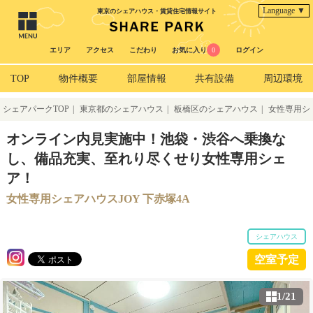
Language ▼
東京のシェアハウス・賃貸住宅情報サイト
エリア
アクセス
こだわり
お気に入り
0
ログイン
TOP
物件概要
部屋情報
共有設備
周辺環境
シェアパークTOP
|
東京都のシェアハウス
|
板橋区のシェアハウス
|
女性専用シ
ェアハウスJOY 下赤塚4A
オンライン内見実施中！池袋・渋谷へ乗換な
し、備品充実、至れり尽くせり女性専用シェ
ア！
女性専用シェアハウスJOY 下赤塚4A
シェアハウス
空室予定
1/21