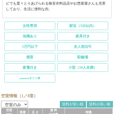
ビでも度々とりあげられる格安衣料品店やお惣菜屋さんも充実
しており、生活に便利な街。
女性専用
駅近（5分以内）
浴槽あり
家具付き
5万円以下
友人宿泊可
個室
駐輪場
家電付き
小型（10人未満）
amazonギフト券
空室情報（1／8室）
賃料が安い順
賃料が高い順
空室
賃 料
部屋
広 さ
特徴