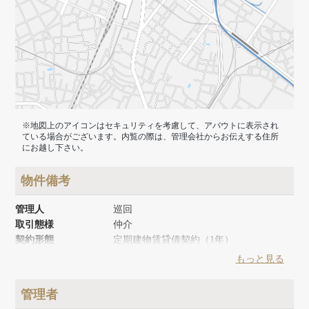
※地図上のアイコンはセキュリティを考慮して、アバウトに表示され
ている場合がございます。内覧の際は、管理会社からお伝えする住所
にお越し下さい。
物件備考
管理人
巡回
取引態様
仲介
契約形態
定期建物賃貸借契約（1年）
築年月
1979年4月
もっと見る
リノベーション時期
2015年3月
建物面積
49.68m²
管理者
建物構造
木造