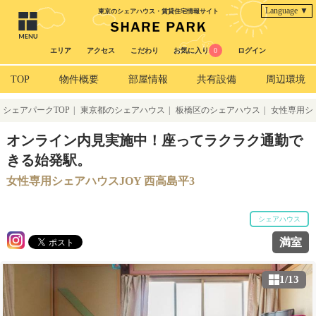
Language ▼
東京のシェアハウス・賃貸住宅情報サイト
エリア
アクセス
こだわり
お気に入り
0
ログイン
TOP
物件概要
部屋情報
共有設備
周辺環境
シェアパークTOP
|
東京都のシェアハウス
|
板橋区のシェアハウス
|
女性専用シ
ェアハウスJOY 西高島平3
オンライン内見実施中！座ってラクラク通勤で
きる始発駅。
女性専用シェアハウスJOY 西高島平3
シェアハウス
満室
1/13