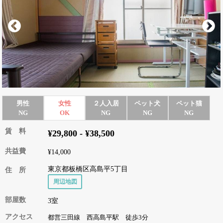
男性
女性
２人入居
ペット犬
ペット猫
NG
OK
NG
NG
NG
賃 料
¥29,800 - ¥38,500
共益費
¥14,000
東京都板橋区高島平5丁目
住 所
周辺地図
部屋数
3室
アクセス
都営三田線 西高島平駅 徒歩3分