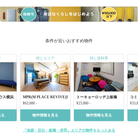
条件が近いおすすめ物件
帯
同じエリア
同じ賃料帯
ウス横浜大口松見町
MPR(M PLACE REVIVE)池袋三丁目
トーキョーロッヂ上板橋
コミ
¥63,000 -
¥25,000 -
¥33,8
見る
物件情報を見る
物件情報を見る
「池袋・目白・板橋・赤羽」エリアの物件をもっとみる