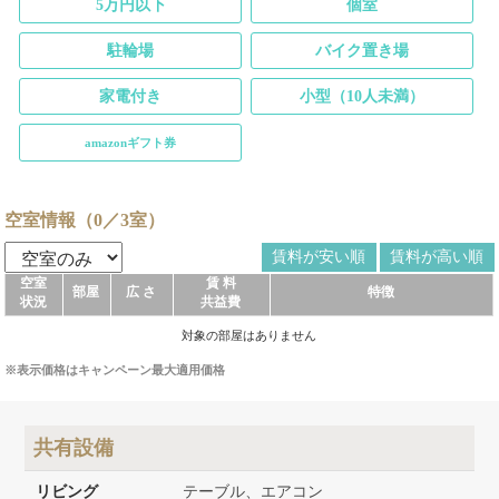
5万円以下
個室
駐輪場
バイク置き場
家電付き
小型（10人未満）
amazonギフト券
空室情報（0／3室）
賃料が安い順
賃料が高い順
空室
賃 料
部屋
広 さ
特徴
状況
共益費
対象の部屋はありません
※表示価格はキャンペーン最大適用価格
共有設備
リビング
テーブル、エアコン