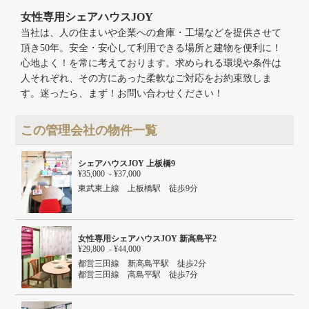
建物階数
地上1階
女性専用シェアハウスJOY
当社は、人の住まいや企業への倉庫・工場などを提供させて
頂き50年。安全・安心して利用できる場所と建物を便利に！
心地よく！を常に考えております。求められる環境や条件は
人それぞれ、その方にあった柔軟なご対応をお約束致しま
す。迷ったら、まず！お問い合わせください！
この管理会社の物件一覧
シェアハウスJOY 上板橋9
¥35,000 - ¥37,000
東武東上線 上板橋駅 徒歩9分
女性専用シェアハウスJOY 新高島平2
¥29,800 - ¥44,000
都営三田線 新高島平駅 徒歩2分
都営三田線 高島平駅 徒歩7分