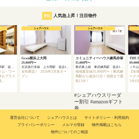
PR
人気急上昇！注目物件
シェアハウス
シェアハウス
1
残り
室
Gran横浜上大岡
コミュニティーハウス練馬赤塚
THE 
29,800円〜
35,800円〜
89,00
東京メトロ銀座線 浅草駅 徒歩4分
京浜急行本線 上大岡駅 徒歩13分
東武東上線 東武練馬駅 徒歩12分
ＪＲ
ジム・ワー
女性限定♪ 2026年3月末オー
地域最安値35,800円〜！東武練
【全
事もプライ
プン
馬駅から徒歩12分！池袋まで最
ーク
境。
短13分！
1分
#シェアハウスリーダ
ー割引
#amazonギフト
券
運営会社について
シェアハウスとは
サイトポリシー・利用規約
プライバシーポリシー
メルマガ登録
物件掲載はこちら
物件についてのご相談