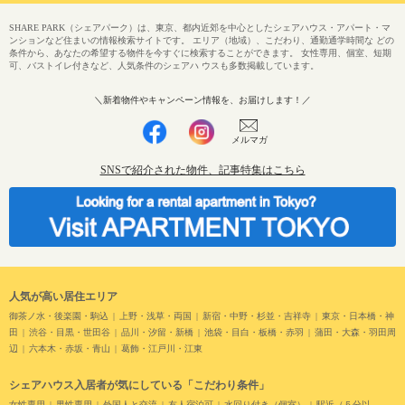
SHARE PARK（シェアパーク）は、東京、都内近郊を中心としたシェアハウス・アパート・マ
ンションなど住まいの情報検索サイトです。 エリア（地域）、こだわり、通勤通学時間な どの
条件から、あなたの希望する物件を今すぐに検索することができます。 女性専用、個室、短期
可、バストイレ付きなど、人気条件のシェアハ ウスも多数掲載しています。
＼新着物件やキャンペーン情報を、お届けします！／
メルマガ
SNSで紹介された物件、記事特集はこちら
人気が高い居住エリア
御茶ノ水・後楽園・駒込
上野・浅草・両国
新宿・中野・杉並・吉祥寺
東京・日本橋・神
田
渋谷・目黒・世田谷
品川・汐留・新橋
池袋・目白・板橋・赤羽
蒲田・大森・羽田周
辺
六本木・赤坂・青山
葛飾・江戸川・江東
シェアハウス入居者が気にしている「こだわり条件」
女性専用
男性専用
外国人と交流
友人宿泊可
水回り付き（個室）
駅近（５分以