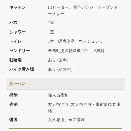
キッチン
IHヒーター、電子レンジ、オーブント
ースター
バス
1室
シャワー
1室
トイレ
1室 暖房便座、ウォシュレット
ランドリー
全自動洗濯乾燥機 1台 ※無料
駐輪場
あり (無料)
バイク置き場
あり (※無料)
ルール
掃除
住人当番制
宿泊
友人宿泊可 (友人宿泊可・事前事後要連
絡)
備考
女性専用、全館禁煙