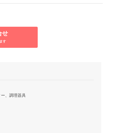
合せ
ます
ター、調理器具