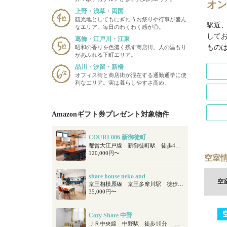
オン
上野・浅草・両国
観光地としてもにぎわうお祭りや行事が盛ん
駅近
なエリア。毎日のわくわく感が◎。
して
葛飾・江戸川・江東
もの
昭和の香りを色濃く残す商店街。人の温もり
があふれる下町エリア。
品川・汐留・新橋
オフィス街と商店街が混在する通勤通学に便
利なエリア。実は暮らしやすさ高め。
Amazonギフト券プレゼント対象物件
COURI 006 新御徒町
都営大江戸線 新御徒町駅 徒歩4分 つくばエクスプレス 新御徒町駅 徒歩4分 東京メトロ銀座線 稲荷町駅 徒歩11分
120,000円〜
空室情
share house neko and
空
京王相模原線 京王多摩川駅 徒歩9分 京王線 調布駅 徒歩14分
35,000円〜
Cozy Share 中野
ＪＲ中央線 中野駅 徒歩10分 東京メトロ東西線 中野駅 徒歩10分