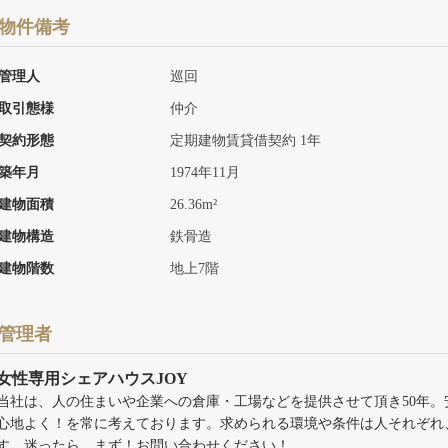
物件備考
管理人
巡回
取引態様
仲介
契約形態
定期建物賃貸借契約 1年
築年月
1974年11月
建物面積
26.36m²
建物構造
鉄骨造
建物階数
地上7階
管理者
女性専用シェアハウスJOY
当社は、人の住まいや企業への倉庫・工場などを提供させて頂き50年
心地よく！を常に考えております。求められる環境や条件は人それぞれ
す。迷ったら、まず！お問い合わせください！