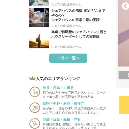
シェアの森 編集チーム
シェアハウスの清掃: 誰がどこまで
やるの？
シェアハウスの日常生活の実際
シェアの森 編集チーム
36歳で転職後のシェアハウス生活と
ハウスリーダーとしての実体験
シェアの森 編集チーム
コラム一覧へ
人気のエリアランキング
渋谷・目黒・世田谷
都心のにぎやかな雰囲気もありつつ、ローカ
ルで落ち着いた雰囲気が不動の人気。
新宿・中野・杉並・吉祥寺
緑が多く、住みやすい環境の街並みが人気の
エリア。はじめての上京者におすすめ！
池袋・目白・板橋・赤羽
再開発の進む池袋は、住みたい街として急上
昇！駅チカグルメが多い人気のエリア。