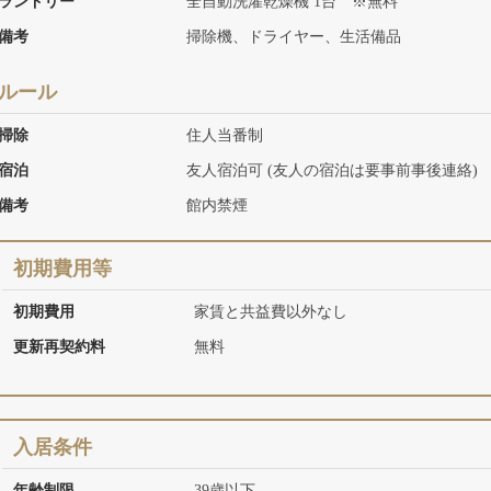
ランドリー
全自動洗濯乾燥機 1台 ※無料
備考
掃除機、ドライヤー、生活備品
ルール
掃除
住人当番制
宿泊
友人宿泊可 (友人の宿泊は要事前事後連絡)
備考
館内禁煙
初期費用等
初期費用
家賃と共益費以外なし
更新再契約料
無料
入居条件
年齢制限
39歳以下