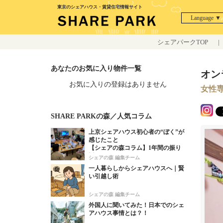
東京のシェアハウス・賃貸住宅情報サイト
Language ▼
シェアパークTOP
|
あなたのお気に入り物件一覧
オン
お気に入りの登録はありません
女性専
SHARE PARKの森／人気コラム
上京シェアハウス初心者の“ぼく”が
感じたこと
【シェアの森コラム】1年間の振り
返り！
シェアの森 編集チーム
一人暮らしからシェアハウスへ｜賢
い引越し術
シェアの森 編集チーム
外国人に聞いてみた！日本でのシェ
アハウス事情とは？！