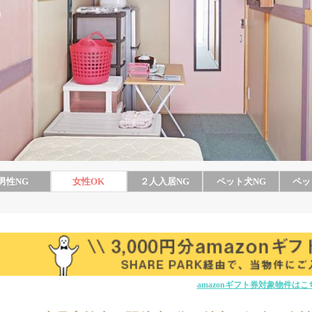
男性
NG
女性
OK
２人入居
NG
ペット犬
NG
ペッ
amazonギフト券対象物件はこ