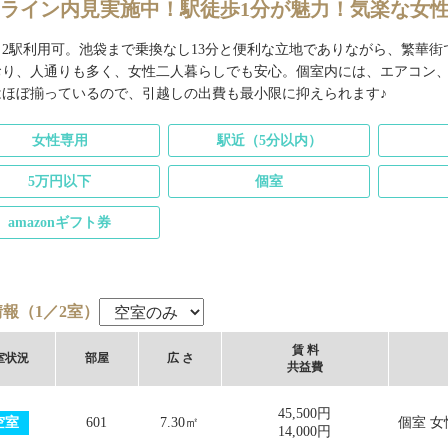
ライン内見実施中！駅徒歩1分が魅力！気楽な女
、2駅利用可。池袋まで乗換なし13分と便利な立地でありながら、繁華
おり、人通りも多く、女性二人暮らしでも安心。個室内には、エアコン
はほぼ揃っているので、引越しの出費も最小限に抑えられます♪
女性専用
駅近（5分以内）
5万円以下
個室
amazonギフト券
報（1／2室）
賃 料
室
状況
部屋
広 さ
共益費
45,500円
空室
601
7.30㎡
個室 女
14,000円