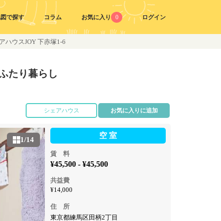
地図で探す
コラム
お気に入り
0
ログイン
ハウスJOY 下赤塚1-6
ふたり暮らし
シェアハウス
お気に入りに追加
空 室
1/14
賃 料
¥45,500 - ¥45,500
共益費
¥14,000
住 所
東京都練馬区田柄2丁目