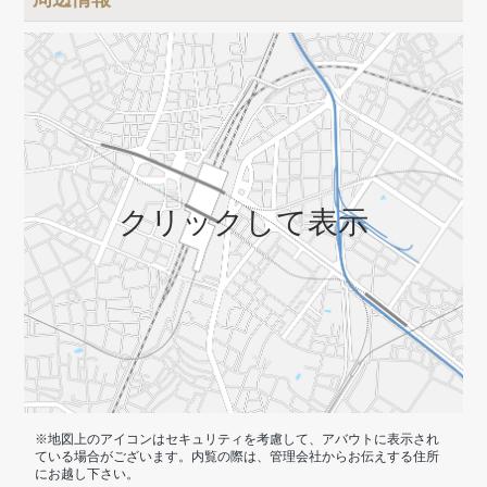
郵便局（徒歩2分）、イオン（徒歩9分）
クリックして表示
※地図上のアイコンはセキュリティを考慮して、アバウトに表示され
ている場合がございます。内覧の際は、管理会社からお伝えする住所
にお越し下さい。