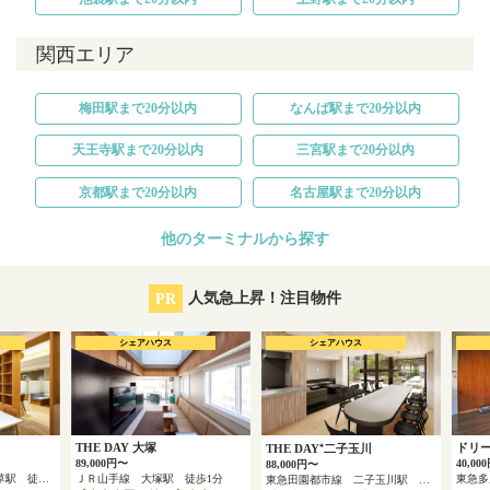
関西エリア
梅田駅まで20分以内
なんば駅まで20分以内
天王寺駅まで20分以内
三宮駅まで20分以内
京都駅まで20分以内
名古屋駅まで20分以内
他のターミナルから探す
PR
人気急上昇！注目物件
シェアハウス
シェアハウス
THE DAY 大塚
ドリ
THE DAY⁺二子玉川
89,000円〜
40,00
88,000円〜
東京メトロ銀座線 浅草駅 徒歩4分
ＪＲ山手線 大塚駅 徒歩1分
東急田園都市線 二子玉川駅 徒歩8分