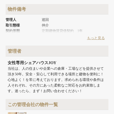
物件備考
管理人
巡回
取引態様
仲介
契約形態
定期建物賃貸借契約 1年
築年月
1991年4月
もっと見る
リノベーション時期
2019年1月
建物面積
89.62m²
管理者
建物構造
木造
建物階数
地上2階
女性専用シェアハウスJOY
当社は、人の住まいや企業への倉庫・工場などを提供させて
頂き50年。安全・安心して利用できる場所と建物を便利に！
心地よく！を常に考えております。求められる環境や条件は
人それぞれ、その方にあった柔軟なご対応をお約束致しま
す。迷ったら、まず！お問い合わせください！
この管理会社の物件一覧