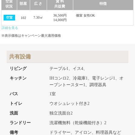
空室
賃 料
部屋
広 さ
特徴
状況
共益費
36,500円
個室 女性OK
7.30㎡
空室
102
14,000円
詳細を見る
※表示価格はキャンペーン最大適用価格
共有設備
リビング
テーブル1、イス4、
キッチン
IHコンロ2、冷蔵庫1、電子レンジ1、オ
ーブントースター1、調理器具
バス
1室
トイレ
ウオシュレット付き2
洗面
独立洗面台2
ランドリー
洗濯機無料（乾燥機能付き）2
備考
ドライヤー、アイロン、料理器具など