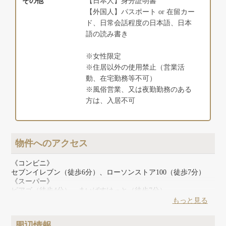
その他
【日本人】身分証明書
【外国人】パスポート or 在留カー
ド、日常会話程度の日本語、日本
語の読み書き
※女性限定
※住居以外の使用禁止（営業活
動、在宅勤務等不可）
※風俗営業、又は夜勤勤務のある
方は、入居不可
物件へのアクセス
《コンビニ》
セブンイレブン（徒歩6分）、ローソンストア100（徒歩7分）
《スーパー》
ピアゴ（徒歩4分）、まいばすけっと（徒歩7分）
《ドラッグストア》
もっと見る
ウェルシア（徒歩4分）、ウェルパーク（徒歩7分）
《その他》
周辺情報