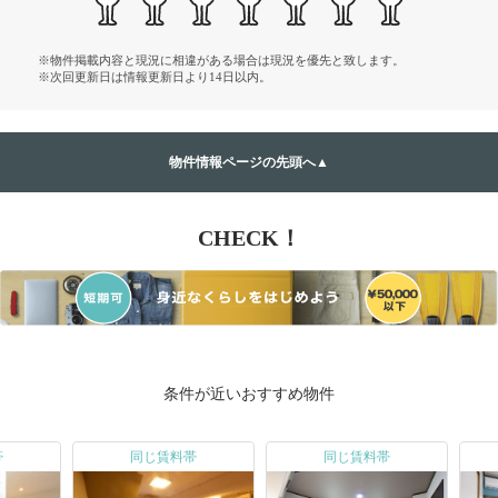
※物件掲載内容と現況に相違がある場合は現況を優先と致します。
※次回更新日は情報更新日より14日以内。
物件情報ページの先頭へ▲
CHECK！
条件が近いおすすめ物件
帯
同じ賃料帯
同じ賃料帯