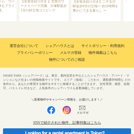
ジム・ワー
【全室水回り付き 】充実のワ
・
【全室水回り付き】二子玉川
事もプライ
ークスペース完備、大塚駅徒歩
駅徒歩8分の立地ー 自分時間を
境。
1分の好立地コリビング
豊かにできる暮らし ー
運営会社について
シェアハウスとは
サイトポリシー・利用規約
プライバシーポリシー
メルマガ登録
物件掲載はこちら
物件についてのご相談
SHARE PARK（シェアパーク）は、東京、都内近郊を中心としたシェアハウス・アパート・マ
ンションなど住まいの情報検索サイトです。 エリア（地域）、こだわり、通勤通学時間な どの
条件から、あなたの希望する物件を今すぐに検索することができます。 女性専用、個室、短期
可、バストイレ付きなど、人気条件のシェアハ ウスも多数掲載しています。
＼新着物件やキャンペーン情報を、お届けします！／
メルマガ
SNSで紹介された物件、記事特集はこちら