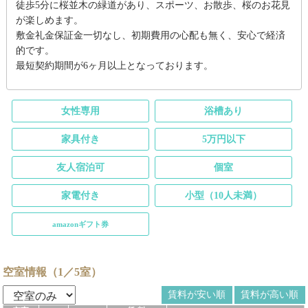
徒歩5分に桜並木の緑道があり、スポーツ、お散歩、桜のお花見
が楽しめます。
敷金礼金保証金一切なし、初期費用の心配も無く、安心で経済
的です。
最短契約期間が6ヶ月以上となっております。
女性専用
浴槽あり
家具付き
5万円以下
友人宿泊可
個室
家電付き
小型（10人未満）
amazonギフト券
空室情報（1／5室）
賃料が安い順
賃料が高い順