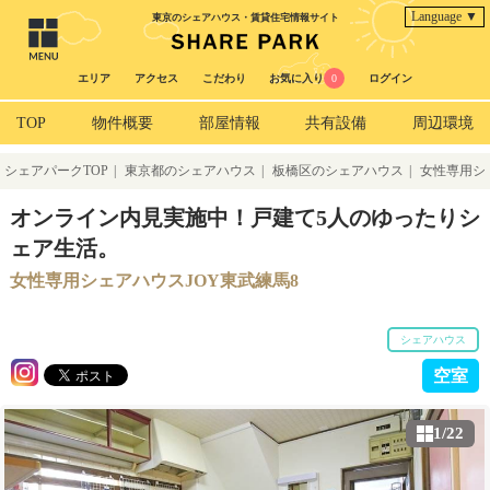
Language ▼
東京のシェアハウス・賃貸住宅情報サイト
エリア
アクセス
こだわり
お気に入り
0
ログイン
TOP
物件概要
部屋情報
共有設備
周辺環境
シェアパークTOP
|
東京都のシェアハウス
|
板橋区のシェアハウス
|
女性専用シ
ェアハウスJOY東武練馬8
オンライン内見実施中！戸建て5人のゆったりシ
ェア生活。
女性専用シェアハウスJOY東武練馬8
シェアハウス
空室
1/22