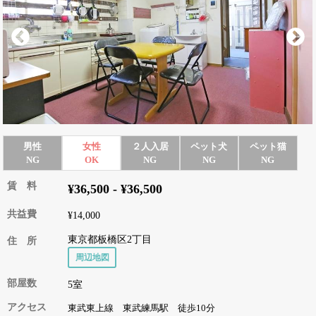
男性
女性
２人入居
ペット犬
ペット猫
NG
OK
NG
NG
NG
賃 料
¥36,500 - ¥36,500
共益費
¥14,000
東京都板橋区2丁目
住 所
周辺地図
部屋数
5室
アクセス
東武東上線 東武練馬駅 徒歩10分