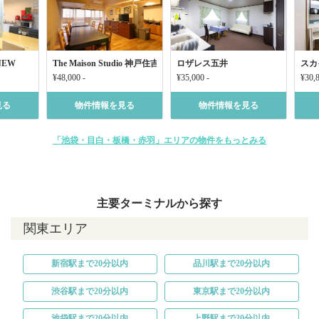
/NEW
The Maison Studio 神戸住吉
ロザレス五井
スカ
¥48,000 -
¥35,000 -
¥30,8
見る
物件情報を見る
物件情報を見る
「池袋・目白・板橋・赤羽」エリアの物件をもっとみる
主要ターミナルから探す
関東エリア
新宿駅まで20分以内
品川駅まで20分以内
渋谷駅まで20分以内
東京駅まで20分以内
池袋駅まで20分以内
上野駅まで20分以内