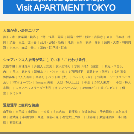
人気が高い居住エリア
御茶ノ水・後楽園・駒込
上野・浅草・両国
新宿・中野・杉並・吉祥寺
東京・日本橋・神
田
渋谷・目黒・世田谷
品川・汐留・新橋
池袋・目白・板橋・赤羽
蒲田・大森・羽田周
辺
六本木・赤坂・青山
葛飾・江戸川・江東
シェアハウス入居者が気にしている「こだわり条件」
女性専用
男性専用
外国人と交流
友人宿泊可
水回り付き（個室）
駅近（５分以
内）
屋上・庭あり
浴槽あり
バイク・車
５万円以下
家具付き（個室）
女性募集
男性募集
2人入居可
楽器可
ペット可（犬）
ペット可（猫）
短期可
ワークスペース
あり
NEW オープン
Instagram掲載
大型（50人以上）
中型（10-50人未満）
小型（10人
未満）
シェアハウスリーダー割引
キャンペーンあり
amazonギフト券プレゼント
個
室
ドミトリー
通勤通学に便利な路線
山手線
京王線
東西線
中央線
丸の内線
銀座線
京浜東北線
千代田線
東急東横
線
総武線
半蔵門線
東急田園都市線
都営大江戸線
日比谷線
東急目黒線
小田急
線
有楽町線