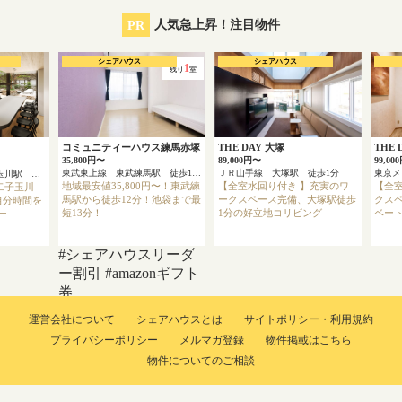
PR
人気急上昇！注目物件
シェアハウス
シェアハウス
1
残り
室
コミュニティーハウス練馬赤塚
THE DAY 大塚
THE
35,800円〜
89,000円〜
99,00
東武東上線 東武練馬駅 徒歩12分
ＪＲ山手線 大塚駅 徒歩1分
東急田園都市線 二子玉川駅 徒歩8分
地域最安値35,800円〜！東武練
【全室水回り付き 】充実のワ
【全
二子玉川
馬駅から徒歩12分！池袋まで最
ークスペース完備、大塚駅徒歩
クス
自分時間を
短13分！
1分の好立地コリビング
ベー
ー
#シェアハウスリーダ
ー割引
#amazonギフト
券
運営会社について
シェアハウスとは
サイトポリシー・利用規約
プライバシーポリシー
メルマガ登録
物件掲載はこちら
物件についてのご相談