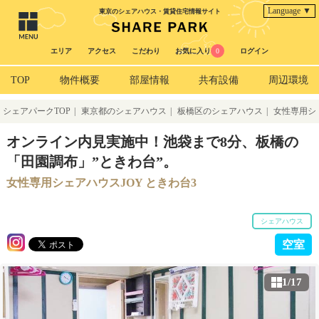
Language ▼
東京のシェアハウス・賃貸住宅情報サイト
エリア
アクセス
こだわり
お気に入り
0
ログイン
TOP
物件概要
部屋情報
共有設備
周辺環境
シェアパークTOP
|
東京都のシェアハウス
|
板橋区のシェアハウス
|
女性専用シ
ェアハウスJOY ときわ台3
オンライン内見実施中！池袋まで8分、板橋の
「田園調布」”ときわ台”。
女性専用シェアハウスJOY ときわ台3
シェアハウス
空室
1/17