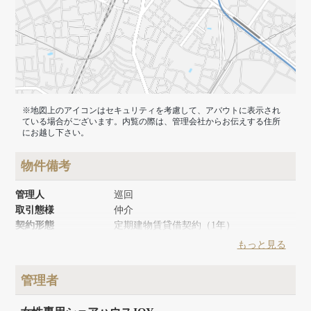
※地図上のアイコンはセキュリティを考慮して、アバウトに表示され
ている場合がございます。内覧の際は、管理会社からお伝えする住所
にお越し下さい。
物件備考
管理人
巡回
取引態様
仲介
契約形態
定期建物賃貸借契約（1年）
築年月
1970年6月
もっと見る
リノベーション時期
2016年9月
建物面積
43.34m²
管理者
建物構造
木造
建物階数
地上2階