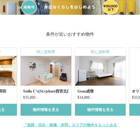
条件が近いおすすめ物件
帯
同じ賃料帯
同じ賃料帯
羽田
Stella C’s(Si:s)share西宮北口 Music
Gran成増
オリ
¥35,000 -
¥34,800 -
¥33,8
見る
物件情報を見る
物件情報を見る
「池袋・目白・板橋・赤羽」エリアの物件をもっとみる