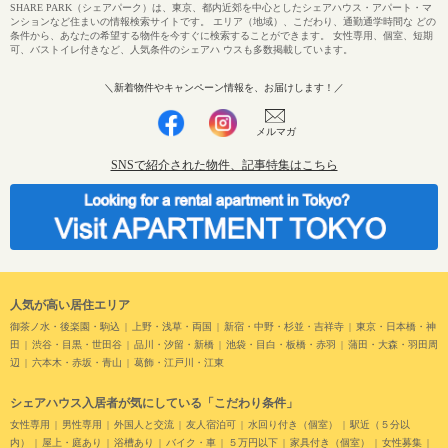
SHARE PARK（シェアパーク）は、東京、都内近郊を中心としたシェアハウス・アパート・マ
ンションなど住まいの情報検索サイトです。 エリア（地域）、こだわり、通勤通学時間な どの
条件から、あなたの希望する物件を今すぐに検索することができます。 女性専用、個室、短期
可、バストイレ付きなど、人気条件のシェアハ ウスも多数掲載しています。
＼新着物件やキャンペーン情報を、お届けします！／
メルマガ
SNSで紹介された物件、記事特集はこちら
人気が高い居住エリア
御茶ノ水・後楽園・駒込
上野・浅草・両国
新宿・中野・杉並・吉祥寺
東京・日本橋・神
田
渋谷・目黒・世田谷
品川・汐留・新橋
池袋・目白・板橋・赤羽
蒲田・大森・羽田周
辺
六本木・赤坂・青山
葛飾・江戸川・江東
シェアハウス入居者が気にしている「こだわり条件」
女性専用
男性専用
外国人と交流
友人宿泊可
水回り付き（個室）
駅近（５分以
内）
屋上・庭あり
浴槽あり
バイク・車
５万円以下
家具付き（個室）
女性募集