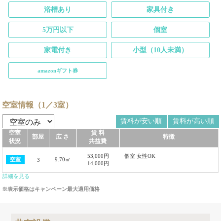
浴槽あり
家具付き
5万円以下
個室
家電付き
小型（10人未満）
amazonギフト券
空室情報（1／3室）
賃料が安い順
賃料が高い順
空室
賃 料
部屋
広 さ
特徴
状況
共益費
53,000円
個室 女性OK
9.70㎡
空室
3
14,000円
詳細を見る
※表示価格はキャンペーン最大適用価格