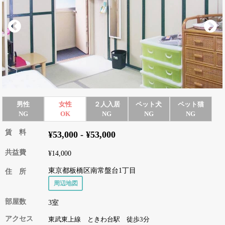
男性
女性
２人入居
ペット犬
ペット猫
NG
OK
NG
NG
NG
賃 料
¥53,000 - ¥53,000
共益費
¥14,000
東京都板橋区南常盤台1丁目
住 所
周辺地図
部屋数
3室
アクセス
東武東上線 ときわ台駅 徒歩3分