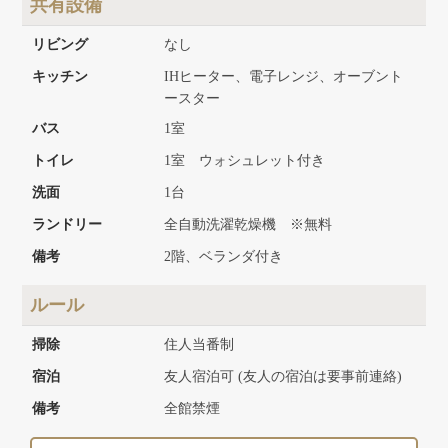
共有設備
リビング
なし
キッチン
IHヒーター、電子レンジ、オーブント
ースター
バス
1室
トイレ
1室 ウォシュレット付き
洗面
1台
ランドリー
全自動洗濯乾燥機 ※無料
備考
2階、ベランダ付き
ルール
掃除
住人当番制
宿泊
友人宿泊可 (友人の宿泊は要事前連絡)
備考
全館禁煙