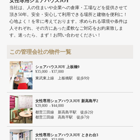
女性専用シェアハウスJOY
当社は、人の住まいや企業への倉庫・工場などを提供させて
頂き50年。安全・安心して利用できる場所と建物を便利に！
心地よく！を常に考えております。求められる環境や条件は
人それぞれ、その方にあった柔軟なご対応をお約束致しま
す。迷ったら、まず！お問い合わせください！
この管理会社の物件一覧
シェアハウスJOY 上板橋9
¥35,000 - ¥37,000
東武東上線 上板橋駅 徒歩9分
女性専用シェアハウスJOY 新高島平2
¥29,800 - ¥44,000
都営三田線 新高島平駅 徒歩2分
都営三田線 高島平駅 徒歩7分
女性専用シェアハウスJOY ときわ台3
¥21,000 - ¥53,000