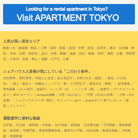
人気が高い居住エリア
御茶ノ水・後楽園・駒込
上野・浅草・両国
新宿・中野・杉並・吉祥寺
東京・日本橋・神
田
渋谷・目黒・世田谷
品川・汐留・新橋
池袋・目白・板橋・赤羽
蒲田・大森・羽田周
辺
六本木・赤坂・青山
葛飾・江戸川・江東
シェアハウス入居者が気にしている「こだわり条件」
女性専用
男性専用
外国人と交流
友人宿泊可
水回り付き（個室）
駅近（５分以
内）
屋上・庭あり
浴槽あり
バイク・車
５万円以下
家具付き（個室）
女性募集
男性募集
2人入居可
楽器可
ペット可（犬）
ペット可（猫）
短期可
ワークスペース
あり
NEW オープン
Instagram掲載
大型（50人以上）
中型（10-50人未満）
小型（10人
未満）
シェアハウスリーダー割引
キャンペーンあり
amazonギフト券プレゼント
個
室
ドミトリー
通勤通学に便利な路線
山手線
京王線
東西線
中央線
丸の内線
銀座線
京浜東北線
千代田線
東急東横
線
総武線
半蔵門線
東急田園都市線
都営大江戸線
日比谷線
東急目黒線
小田急
線
有楽町線