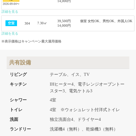
14,000円
2026-09-04〜
詳細を見る
39,500円
個室 女性OK、男性OK、外国人OK
7.30㎡
空室
304
14,000円
詳細を見る
※表示価格はキャンペーン最大適用価格
共有設備
リビング
テーブル、イス、TV
キッチン
IHヒーター4、電子レンジオーブントー
スター3、電気ケトル3
シャワー
4室
トイレ
4室 ※ウォシュレット付洋式トイレ
洗面
独立洗面台4、ドライヤー4
ランドリー
洗濯機4（無料）、乾燥機3（無料）