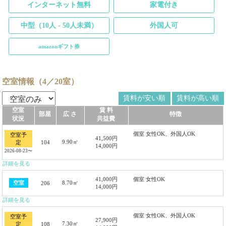
インターネット無料
家電付き
中型（10人 - 50人未満）
外国人可
amazonギフト券
空室情報（4／20室）
賃料が安い順
賃料が高い順
空室
賃 料
部屋
広 さ
特徴
状況
共益費
個室 女性OK、外国人OK
空室予
41,500円
9.90㎡
104
定
14,000円
2026-08-23〜
詳細を見る
41,000円
個室 女性OK
8.70㎡
空室
206
14,000円
詳細を見る
個室 女性OK、外国人OK
空室予
27,900円
7.30㎡
108
定