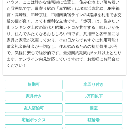
ハウス。ここは静かな住宅街に位置し、住み心地よい落ち着い
た雰囲気です。最寄り駅の「赤羽駅」はJR京浜東北線、JR宇都
宮・高崎線、JR埼京線、JR湘南新宿ラインの4路線を利用でき交
通の便が良く、とても便利な立地です。「赤羽」は、住みたい
街ランキング上位の近代と昭和レトロが共存する、味わいがあ
り、住んでみたくなるおもしろい街です。共用部と各部屋には
家具と家電が充実しており、その日からでもすぐに利用可能！
敷金礼金保証金が一切なし、住み始めるための初期費用は0円
で、気軽に安心で経済的です。最短契約期間は6ヶ月以上となり
ます。オンライン内見対応していますので、お気軽にお問合せ
ください！
短期可
水回り付き
家具付き
5万円以下
友人宿泊可
個室
宅配ボックス
駐輪場