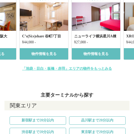
吹田阪大
C’s(Si:s)share 谷町7丁目
ニューライフ横浜星川A棟
XRO
¥44,000 -
¥27,000 -
¥44,0
見る
物件情報を見る
物件情報を見る
「池袋・目白・板橋・赤羽」エリアの物件をもっとみる
主要ターミナルから探す
関東エリア
新宿駅まで20分以内
品川駅まで20分以内
渋谷駅まで20分以内
東京駅まで20分以内