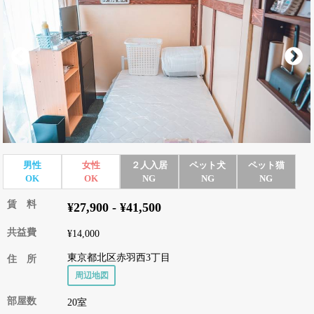
男性
女性
２人入居
ペット犬
ペット猫
OK
OK
NG
NG
NG
賃 料
¥27,900 - ¥41,500
共益費
¥14,000
東京都北区赤羽西3丁目
住 所
周辺地図
部屋数
20室