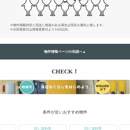
※物件掲載内容と現況に相違がある場合は現況を優先と致します。
※次回更新日は情報更新日より14日以内。
物件情報ページの先頭へ▲
CHECK！
条件が近いおすすめ物件
帯
同じ賃料帯
同じ賃料帯