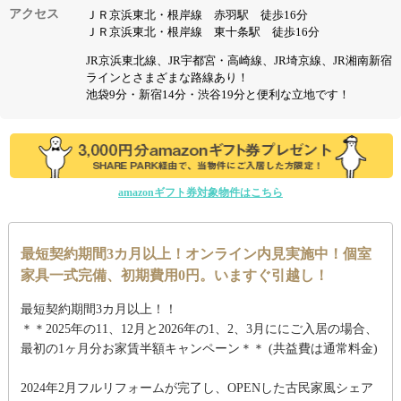
アクセス
ＪＲ京浜東北・根岸線 赤羽駅 徒歩16分
ＪＲ京浜東北・根岸線 東十条駅 徒歩16分
JR京浜東北線、JR宇都宮・高崎線、JR埼京線、JR湘南新宿
ラインとさまざまな路線あり！
池袋9分・新宿14分・渋谷19分と便利な立地です！
amazonギフト券対象物件はこちら
最短契約期間3カ月以上！オンライン内見実施中！個室
家具一式完備、初期費用0円。いますぐ引越し！
最短契約期間3カ月以上！！
＊＊2025年の11、12月と2026年の1、2、3月ににご入居の場合、
最初の1ヶ月分お家賃半額キャンペーン＊＊ (共益費は通常料金)
2024年2月フルリフォームが完了し、OPENした古民家風シェア