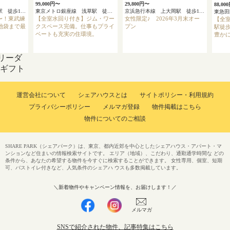
99,000円〜
29,800円〜
88,00
東武東上線 東武練馬駅 徒歩12分
東京メトロ銀座線 浅草駅 徒歩4分
京浜急行本線 上大岡駅 徒歩13分
円〜！東武練
【全室水回り付き】ジム・ワー
女性限定♪ 2026年3月末オー
【全
池袋まで最
クスペース完備。仕事もプライ
プン
駅徒歩
ベートも充実の住環境。
豊かに
リーダ
onギフト
運営会社について
シェアハウスとは
サイトポリシー・利用規約
プライバシーポリシー
メルマガ登録
物件掲載はこちら
物件についてのご相談
SHARE PARK（シェアパーク）は、東京、都内近郊を中心としたシェアハウス・アパート・マ
ンションなど住まいの情報検索サイトです。 エリア（地域）、こだわり、通勤通学時間な どの
条件から、あなたの希望する物件を今すぐに検索することができます。 女性専用、個室、短期
可、バストイレ付きなど、人気条件のシェアハ ウスも多数掲載しています。
＼新着物件やキャンペーン情報を、お届けします！／
メルマガ
SNSで紹介された物件、記事特集はこちら