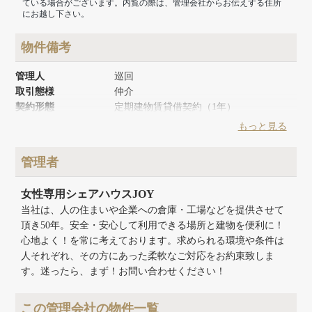
ている場合がございます。内覧の際は、管理会社からお伝えする住所
にお越し下さい。
物件備考
管理人
巡回
取引態様
仲介
契約形態
定期建物賃貸借契約（1年）
築年月
1965年11月
もっと見る
リノベーション時期
2024年3月
建物面積
105m²
管理者
建物構造
木造
建物階数
地上2階
女性専用シェアハウスJOY
当社は、人の住まいや企業への倉庫・工場などを提供させて
頂き50年。安全・安心して利用できる場所と建物を便利に！
心地よく！を常に考えております。求められる環境や条件は
人それぞれ、その方にあった柔軟なご対応をお約束致しま
す。迷ったら、まず！お問い合わせください！
この管理会社の物件一覧