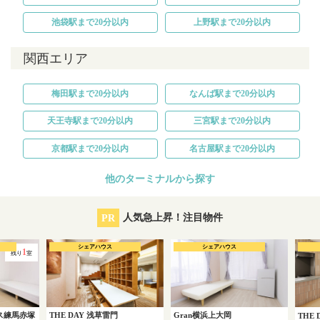
池袋駅まで20分以内
上野駅まで20分以内
関西エリア
梅田駅まで20分以内
なんば駅まで20分以内
天王寺駅まで20分以内
三宮駅まで20分以内
京都駅まで20分以内
名古屋駅まで20分以内
他のターミナルから探す
PR
人気急上昇！注目物件
シェアハウス
シェアハウス
1
残り
室
ス練馬赤塚
THE DAY 浅草雷門
Gran横浜上大岡
THE