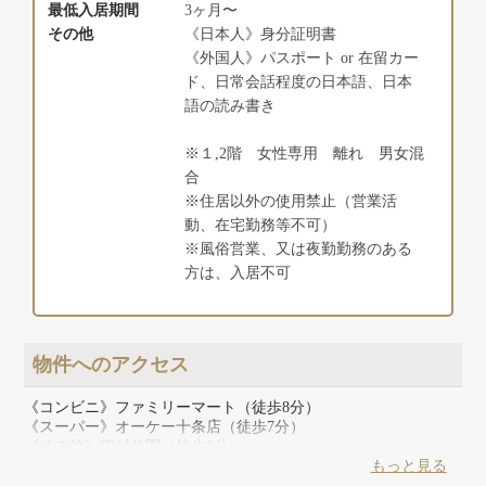
最低入居期間
3ヶ月〜
その他
《日本人》身分証明書
《外国人》パスポート or 在留カー
ド、日常会話程度の日本語、日本
語の読み書き
※１,2階 女性専用 離れ 男女混
合
※住居以外の使用禁止（営業活
動、在宅勤務等不可）
※風俗営業、又は夜勤勤務のある
方は、入居不可
物件へのアクセス
《コンビニ》ファミリーマート（徒歩8分）
《スーパー》オーケー十条店（徒歩7分）
《その他》稲付公園（徒歩1分）
もっと見る