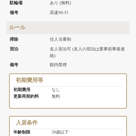
駐輪場
あり (無料)
備考
高速Wi-Fi
ルール
掃除
住人当番制
宿泊
友人宿泊可 (友人の宿泊は要事前事後連
絡)
備考
館内禁煙
初期費用等
初期費用
なし
更新再契約料
無料
入居条件
年齢制限
39歳以下