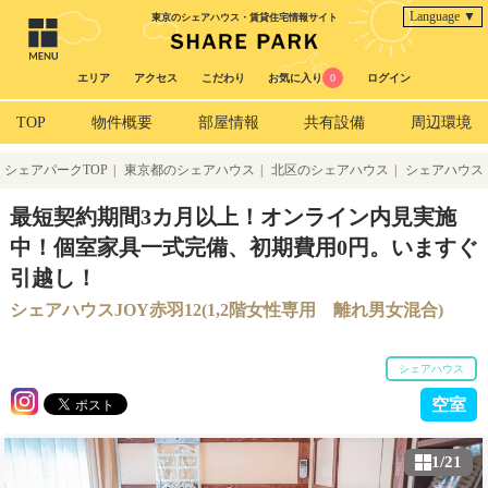
Language ▼
東京のシェアハウス・賃貸住宅情報サイト
エリア
アクセス
こだわり
お気に入り
0
ログイン
TOP
物件概要
部屋情報
共有設備
周辺環境
シェアパークTOP
|
東京都のシェアハウス
|
北区のシェアハウス
|
シェアハウス
JOY赤羽12(1,2階女性専用 離れ男女混合)
最短契約期間3カ月以上！オンライン内見実施
中！個室家具一式完備、初期費用0円。いますぐ
引越し！
シェアハウスJOY赤羽12(1,2階女性専用 離れ男女混合)
シェアハウス
空室
1/21