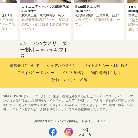
コミュニティーハウス練馬赤塚
Gran横浜上大岡
THE
35,800円〜
29,800円〜
88,00
 徒歩1分
東武東上線 東武練馬駅 徒歩12分
京浜急行本線 上大岡駅 徒歩13分
駅チカ1分
地域最安値35,800円〜！東武練
女性限定♪ 2026年3月末オー
【全
スペースあ
馬駅から徒歩12分！池袋まで最
プン
駅徒歩
の住まい
短13分！
豊かに
#シェアハウスリーダ
ー割引
#amazonギフト
券
運営会社について
シェアハウスとは
サイトポリシー・利用規約
プライバシーポリシー
メルマガ登録
物件掲載はこちら
物件についてのご相談
SHARE PARK（シェアパーク）は、東京、都内近郊を中心としたシェアハウス・アパート・マ
ンションなど住まいの情報検索サイトです。 エリア（地域）、こだわり、通勤通学時間な どの
条件から、あなたの希望する物件を今すぐに検索することができます。 女性専用、個室、短期
可、バストイレ付きなど、人気条件のシェアハ ウスも多数掲載しています。
＼新着物件やキャンペーン情報を、お届けします！／
メルマガ