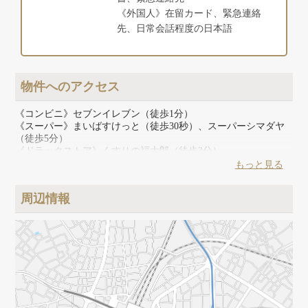
《外国人》在留カード、緊急連絡
先、日常会話程度の日本語
物件へのアクセス
《コンビニ》セブンイレブン（徒歩1分）
《スーパー》まいばすけっと（徒歩30秒）、スーパーシマダヤ
（徒歩5分）
《ドラックストア》くすりの福太郎（徒歩3分）
《飲食店》マクドナルド（徒歩1分）、スターバックス（徒歩1
もっと見る
分）、ロイヤルホスト（徒歩2分）
《その他》ピカソ(ドン・キホーテグループ)（徒歩1分）、アト
周辺情報
レヴィ（徒歩1分）、ダイソー（徒歩1分）