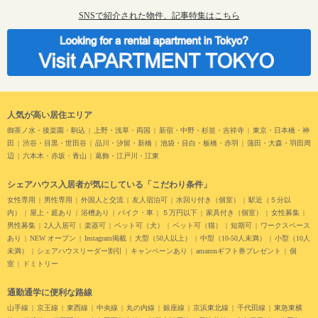
SNSで紹介された物件、記事特集はこちら
人気が高い居住エリア
御茶ノ水・後楽園・駒込
上野・浅草・両国
新宿・中野・杉並・吉祥寺
東京・日本橋・神
田
渋谷・目黒・世田谷
品川・汐留・新橋
池袋・目白・板橋・赤羽
蒲田・大森・羽田周
辺
六本木・赤坂・青山
葛飾・江戸川・江東
シェアハウス入居者が気にしている「こだわり条件」
女性専用
男性専用
外国人と交流
友人宿泊可
水回り付き（個室）
駅近（５分以
内）
屋上・庭あり
浴槽あり
バイク・車
５万円以下
家具付き（個室）
女性募集
男性募集
2人入居可
楽器可
ペット可（犬）
ペット可（猫）
短期可
ワークスペース
あり
NEW オープン
Instagram掲載
大型（50人以上）
中型（10-50人未満）
小型（10人
未満）
シェアハウスリーダー割引
キャンペーンあり
amazonギフト券プレゼント
個
室
ドミトリー
通勤通学に便利な路線
山手線
京王線
東西線
中央線
丸の内線
銀座線
京浜東北線
千代田線
東急東横