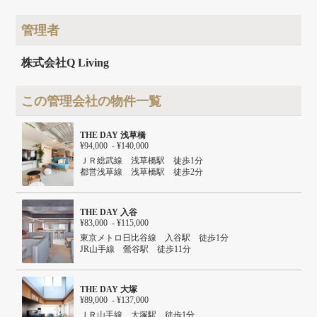
建物面積
932.36m²
建物構造
RC
管理者
建物階数
地上7階
株式会社Q Living
この管理会社の物件一覧
THE DAY 浅草橋
¥94,000 - ¥140,000
ＪＲ総武線 浅草橋駅 徒歩1分
都営浅草線 浅草橋駅 徒歩2分
ＪＲ山手線 秋葉原駅 徒歩11分
ＪＲ総武線快速 馬喰町駅 徒歩6分
THE DAY 入谷
¥83,000 - ¥115,000
東京メトロ日比谷線 入谷駅 徒歩1分
JR山手線 鶯谷駅 徒歩11分
つくばエクスプレス 浅草駅 徒歩14分
JR山手 上野駅 徒歩15分
東京メトロ銀座線 上野駅 徒歩15分
THE DAY 大塚
¥89,000 - ¥137,000
ＪＲ山手線 大塚駅 徒歩1分