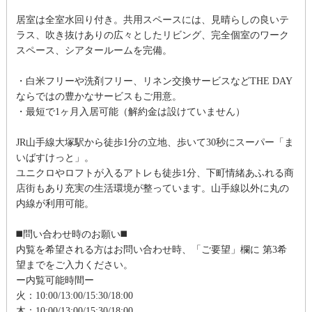
居室は全室水回り付き。共用スペースには、見晴らしの良いテ
ラス、吹き抜けありの広々としたリビング、完全個室のワーク
スペース、シアタールームを完備。
・白米フリーや洗剤フリー、リネン交換サービスなどTHE DAY
ならではの豊かなサービスもご用意。
・最短で1ヶ月入居可能（解約金は設けていません）
JR山手線大塚駅から徒歩1分の立地、歩いて30秒にスーパー「ま
いばすけっと」。
ユニクロやロフトが入るアトレも徒歩1分、下町情緒あふれる商
店街もあり充実の生活環境が整っています。山手線以外に丸の
内線が利用可能。
◼️問い合わせ時のお願い◼️
内覧を希望される方はお問い合わせ時、「ご要望」欄に 第3希
望までをご入力ください。
ー内覧可能時間ー
火：10:00/13:00/15:30/18:00
木：10:00/13:00/15:30/18:00