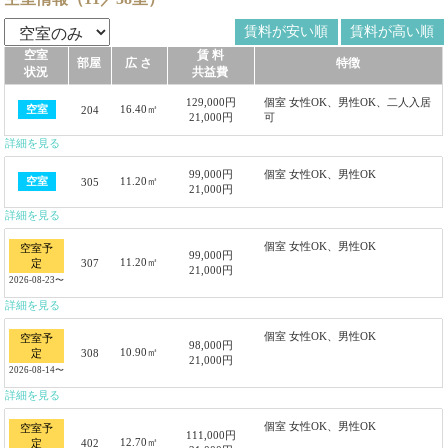
賃料が安い順
賃料が高い順
空室
賃 料
部屋
広 さ
特徴
状況
共益費
129,000円
個室 女性OK、男性OK、二人入居
16.40㎡
空室
204
21,000円
可
詳細を見る
99,000円
個室 女性OK、男性OK
11.20㎡
空室
305
21,000円
詳細を見る
個室 女性OK、男性OK
空室予
99,000円
11.20㎡
307
定
21,000円
2026-08-23〜
詳細を見る
個室 女性OK、男性OK
空室予
98,000円
10.90㎡
308
定
21,000円
2026-08-14〜
詳細を見る
個室 女性OK、男性OK
空室予
111,000円
12.70㎡
402
定