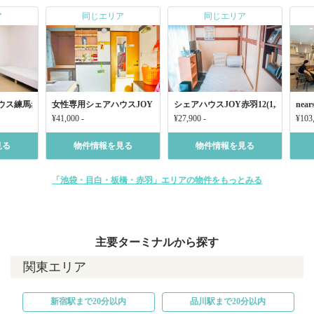
ア
同じエリア
同じエリア
ウス練馬赤塚
女性専用シェアハウスJOY 下赤塚4
シェアハウスJOY赤羽12(1,2階女性
nea
¥41,000 -
¥27,900 -
¥103,
見る
物件情報を見る
物件情報を見る
「池袋・目白・板橋・赤羽」エリアの物件をもっとみる
主要ターミナルから探す
関東エリア
新宿駅まで20分以内
品川駅まで20分以内