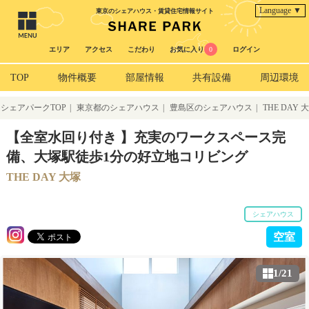
Language ▼
東京のシェアハウス・賃貸住宅情報サイト
エリア
アクセス
こだわり
お気に入り
0
ログイン
TOP
物件概要
部屋情報
共有設備
周辺環境
シェアパークTOP
|
東京都のシェアハウス
|
豊島区のシェアハウス
|
THE DAY 大
塚
【全室水回り付き 】充実のワークスペース完
備、大塚駅徒歩1分の好立地コリビング
THE DAY 大塚
シェアハウス
空室
1/21