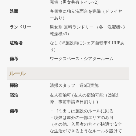
完備（男女共有トイレ×2）
洗面
各個室に独立洗面台を完備（ドライヤ
ーあり）
ランドリー
男女別 無料ランドリー （各 洗濯機×3
乾燥機×3）
駐輪場
なし (※施設内にシェア自転車/LUUPあ
り)
備考
ワークスペース・シアタールーム
ルール
掃除
清掃スタッフ 週6日実施
宿泊
友人宿泊可 (友人の宿泊可能（2泊以
降、事前申請※日割り）)
備考
・ゴミ出しは施設のルールに則る
・喫煙は屋外の一部エリアのみ可
（その他、入居者の方々が快適で安全
な生活ができるようなルールを設けて