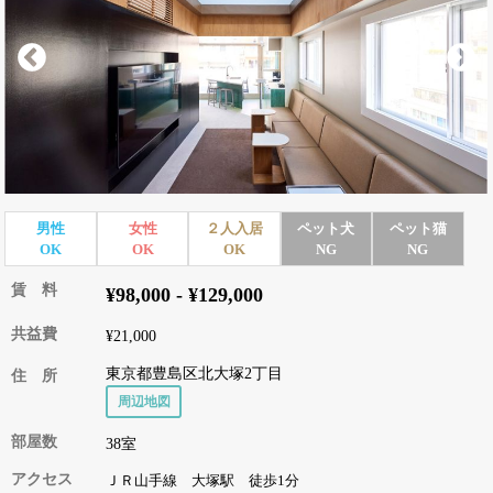
男性
女性
２人入居
ペット犬
ペット猫
OK
OK
OK
NG
NG
賃 料
¥98,000 - ¥129,000
共益費
¥21,000
東京都豊島区北大塚2丁目
住 所
周辺地図
部屋数
38室
アクセス
ＪＲ山手線 大塚駅 徒歩1分