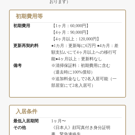
おります）
初期費用等
初期費用
【1ヶ月：60,000円】
【4ヶ月：90,000円】
【4ヶ月以上：120,000円】
更新再契約料
●1カ月：更新毎に6万円 ●4カ月：差
額支払いにて4ヶ月以上への移行可
能●4ヶ月以上：更新料なし
備考
※清掃保証料：初期費用に含む
（退去時に100%償却）
※追加料金なしで2名入居可能（一
部居室にて2名入居可）
入居条件
最低入居期間
1ヶ月〜
その他
《日本人》顔写真付き身分証明
書、緊急連絡先