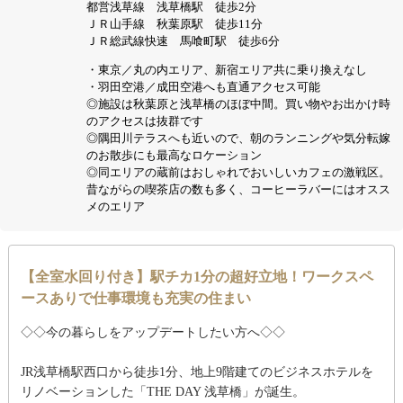
都営浅草線 浅草橋駅 徒歩2分
ＪＲ山手線 秋葉原駅 徒歩11分
ＪＲ総武線快速 馬喰町駅 徒歩6分
・東京／丸の内エリア、新宿エリア共に乗り換えなし
・羽田空港／成田空港へも直通アクセス可能
◎施設は秋葉原と浅草橋のほぼ中間。買い物やお出かけ時
のアクセスは抜群です
◎隅田川テラスへも近いので、朝のランニングや気分転嫁
のお散歩にも最高なロケーション
◎同エリアの蔵前はおしゃれでおいしいカフェの激戦区。
昔ながらの喫茶店の数も多く、コーヒーラバーにはオスス
メのエリア
【全室水回り付き】駅チカ1分の超好立地！ワークスペ
ースありで仕事環境も充実の住まい
◇◇今の暮らしをアップデートしたい方へ◇◇
JR浅草橋駅西口から徒歩1分、地上9階建てのビジネスホテルを
リノベーションした「THE DAY 浅草橋」が誕生。