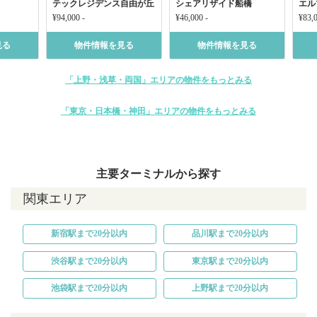
テックレジデンス自由が丘
シェアリザイド船橋
エル
¥94,000 -
¥46,000 -
¥83,0
見る
物件情報を見る
物件情報を見る
「上野・浅草・両国」エリアの物件をもっとみる
「東京・日本橋・神田」エリアの物件をもっとみる
主要ターミナルから探す
関東エリア
新宿駅まで20分以内
品川駅まで20分以内
渋谷駅まで20分以内
東京駅まで20分以内
池袋駅まで20分以内
上野駅まで20分以内