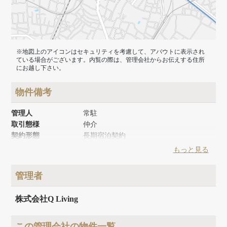
※地図上のアイコンはセキュリティを考慮して、アバウトに表示され
ている場合がございます。内覧の際は、管理会社からお伝えする住所
にお越し下さい。
物件備考
管理人
常駐
取引態様
仲介
契約形態
長期宿泊契約
築年月
1987年9月
もっと見る
リノベーション時期
2022年1月
建物面積
1503m²
管理者
建物構造
鉄骨造
建物階数
地上9階 地下1階
株式会社Q Living
この管理会社の物件一覧