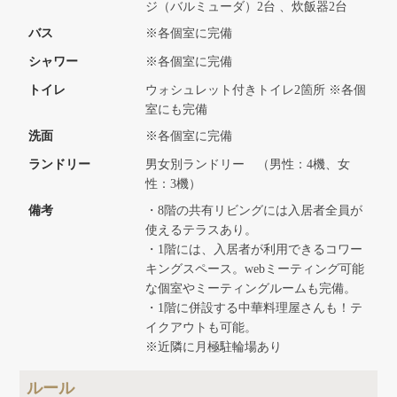
ジ（バルミューダ）2台 、炊飯器2台
バス
※各個室に完備
シャワー
※各個室に完備
トイレ
ウォシュレット付きトイレ2箇所 ※各個
室にも完備
洗面
※各個室に完備
ランドリー
男女別ランドリー （男性：4機、女
性：3機）
備考
・8階の共有リビングには入居者全員が
使えるテラスあり。
・1階には、入居者が利用できるコワー
キングスペース。webミーティング可能
な個室やミーティングルームも完備。
・1階に併設する中華料理屋さんも！テ
イクアウトも可能。
※近隣に月極駐輪場あり
ルール