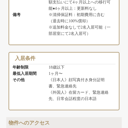
額支払いにて4ヶ月以上への移行可
能●4ヶ月以上：更新料なし
備考
※清掃保証料：初期費用に含む
（退去時に100%償却）
※追加料金なしで2名入居可能（一
部居室にて2名入居可）
入居条件
年齢制限
18歳以下
最低入居期間
1ヶ月〜
その他
《日本人》顔写真付き身分証明
書、緊急連絡先
《外国人》在留カード、緊急連絡
先、日常会話程度の日本語
物件へのアクセス