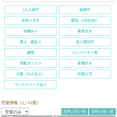
2人入居可
短期可
水回り付き
駅近（5分以内）
浴槽あり
家具付き
屋上・庭あり
友人宿泊可
個室
エレベーター有
宅配ボックス
家電付き
大型（50人以上）
外国人可
ワークスペースあり
空室情報（2／63室）
賃料が安い順
賃料が高い順