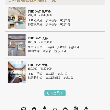
THE DAY 浅草橋
¥94,000 - ¥140,000
ＪＲ総武線 浅草橋駅 徒歩1分
都営浅草線 浅草橋駅 徒歩2分
ＪＲ山手線 秋葉原駅 徒歩11分
ＪＲ総武線快速 馬喰町駅 徒歩6分
THE DAY 入谷
¥83,000 - ¥115,000
東京メトロ日比谷線 入谷駅 徒歩1分
JR山手線 鶯谷駅 徒歩11分
つくばエクスプレス 浅草駅 徒歩14分
JR山手 上野駅 徒歩15分
東京メトロ銀座線 上野駅 徒歩15分
THE DAY 大塚
¥89,000 - ¥137,000
ＪＲ山手線 大塚駅 徒歩1分
都電荒川線 大塚駅前駅 徒歩2分
東京メトロ丸ノ内線 新大塚駅 徒歩11分
もっと見る