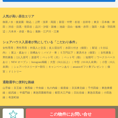
人気が高い居住エリア
御茶ノ水・後楽園・駒込
上野・浅草・両国
新宿・中野・杉並・吉祥寺
東京・日本橋・神
田
渋谷・目黒・世田谷
品川・汐留・新橋
池袋・目白・板橋・赤羽
蒲田・大森・羽田周
辺
六本木・赤坂・青山
葛飾・江戸川・江東
シェアハウス入居者が気にしている「こだわり条件」
女性専用
男性専用
外国人と交流
友人宿泊可
水回り付き（個室）
駅近（５分以
内）
屋上・庭あり
浴槽あり
バイク・車
５万円以下
家具付き（個室）
女性募集
男性募集
2人入居可
楽器可
ペット可（犬）
ペット可（猫）
短期可
ワークスペース
あり
NEW オープン
Instagram掲載
大型（50人以上）
中型（10-50人未満）
小型（10人
未満）
シェアハウスリーダー割引
キャンペーンあり
amazonギフト券プレゼント
個
室
ドミトリー
通勤通学に便利な路線
山手線
京王線
東西線
中央線
丸の内線
銀座線
京浜東北線
千代田線
東急東横
線
総武線
半蔵門線
東急田園都市線
都営大江戸線
日比谷線
東急目黒線
小田急
線
有楽町線
この物件にお問い合せ
© SHARE PARK