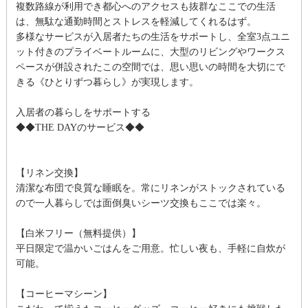
複数路線が利用でき都心へのアクセスも抜群なここでの生活
は、無駄な通勤時間とストレスを軽減してくれるはず。
多様なサービスが入居者たちの生活をサポートし、全室3点ユニ
ット付きのプライベートルームに、大型のリビングやワークス
ペースが併設されたこの空間では、思い思いの時間を大切にで
きる《ひとりずつ暮らし》が実現します。
入居者の暮らしをサポートする
◆◆THE DAYのサービス◆◆
【リネン交換】
清潔な布団で良質な睡眠を。常にリネンがストックされている
ので一人暮らしでは面倒臭いシーツ交換もここでは楽々。
【白米フリー（無料提供）】
平日限定で温かいごはんをご用意。忙しい夜も、手軽に自炊が
可能。
【コーヒーマシーン】