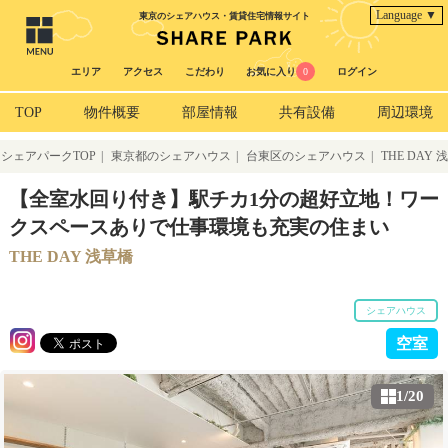
Language ▼
東京のシェアハウス・賃貸住宅情報サイト
エリア
アクセス
こだわり
お気に入り
0
ログイン
TOP
物件概要
部屋情報
共有設備
周辺環境
シェアパークTOP
|
東京都のシェアハウス
|
台東区のシェアハウス
|
THE DAY 浅
草橋
【全室水回り付き】駅チカ1分の超好立地！ワー
クスペースありで仕事環境も充実の住まい
THE DAY 浅草橋
シェアハウス
空室
1/20