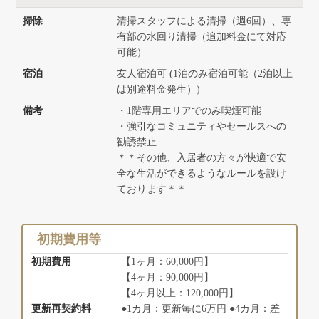
掃除
清掃スタッフによる清掃（週6回）、専
有部の水回り清掃（追加料金にて対応
可能）
宿泊
友人宿泊可 (1泊のみ宿泊可能（2泊以上
は別途料金発生）)
備考
・1階専用エリアでのみ喫煙可能
・強引なコミュニティやセールスへの
勧誘禁止
＊＊その他、入居者の方々が快適で安
全な生活ができるようなルールを設け
ております＊＊
初期費用等
初期費用
【1ヶ月：60,000円】
【4ヶ月：90,000円】
【4ヶ月以上：120,000円】
更新再契約料
●1カ月：更新毎に6万円 ●4カ月：差