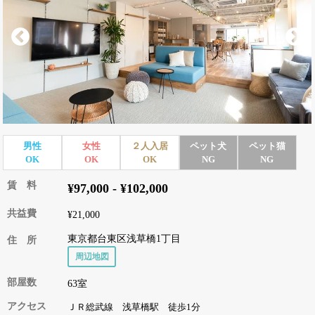
男性
女性
２人入居
ペット犬
ペット猫
OK
OK
OK
NG
NG
賃 料
¥97,000 - ¥102,000
共益費
¥21,000
東京都台東区浅草橋1丁目
住 所
周辺地図
部屋数
63室
アクセス
ＪＲ総武線 浅草橋駅 徒歩1分