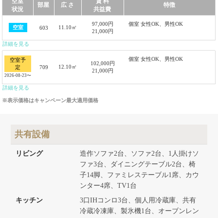
空室
賃 料
部屋
広 さ
特徴
状況
共益費
97,000円
個室 女性OK、男性OK
11.10㎡
空室
603
21,000円
詳細を見る
個室 女性OK、男性OK
空室予
102,000円
12.10㎡
709
定
21,000円
2026-08-23〜
詳細を見る
※表示価格はキャンペーン最大適用価格
共有設備
リビング
造作ソファ2台、ソファ2台、1人掛けソ
ファ3台、ダイニングテーブル2台、椅
子14脚、ファミレステーブル1席、カウ
ンター4席、TV1台
キッチン
3口IHコンロ3台、個人用冷蔵庫、共有
冷蔵冷凍庫、製氷機1台、オーブンレン