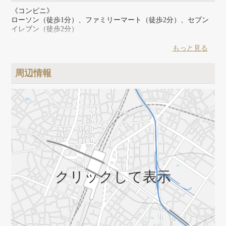
《コンビニ》
ローソン（徒歩1分）、ファミリーマート（徒歩2分）、セブン
イレブン（徒歩2分）
《スーパー》
もっと見る
まいばすけっと（徒歩2分）、肉のハナマサ（徒歩1分）、ライ
フ（徒歩8分）、miniピアゴ（徒歩10分）
周辺情報
《その他》
ココカラファイン（徒歩3分）、マツモトキヨシ（徒歩3分）、
ダイソー（徒歩15分）、ヤマト運輸発送カウンター（徒歩30
秒）、三井記念病院（徒歩11分）、隅田川テラス(徒歩6分）、
フィットネスジム／サウナ（徒歩10分圏内に複数）
クリックして表示