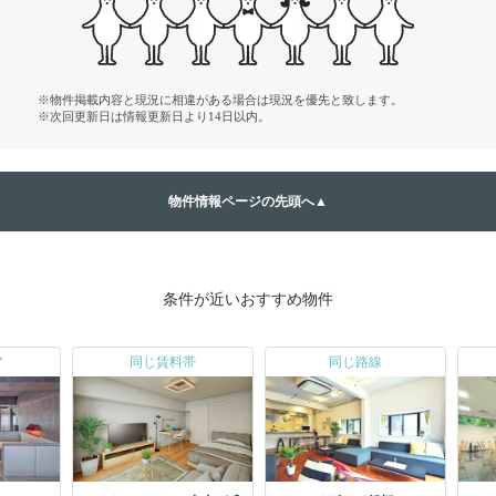
※物件掲載内容と現況に相違がある場合は現況を優先と致します。
※次回更新日は情報更新日より14日以内。
物件情報ページの先頭へ▲
条件が近いおすすめ物件
ア
同じ賃料帯
同じ路線