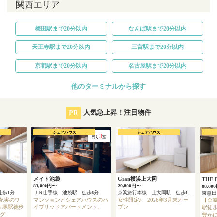
関西エリア
梅田駅まで20分以内
なんば駅まで20分以内
天王寺駅まで20分以内
三宮駅まで20分以内
京都駅まで20分以内
名古屋駅まで20分以内
他のターミナルから探す
PR
人気急上昇！注目物件
シェアハウス
シェアハウス
3
残り
室
メイト池袋
Gran横浜上大岡
THE
83,000円〜
29,800円〜
88,00
徒歩1分
ＪＲ山手線 池袋駅 徒歩6分
京浜急行本線 上大岡駅 徒歩13分
充実のワ
マンションとシェアハウスのハ
女性限定♪ 2026年3月末オー
【全
大塚駅徒歩
イブリッドアパートメント。
プン
駅徒歩
ング
豊かに