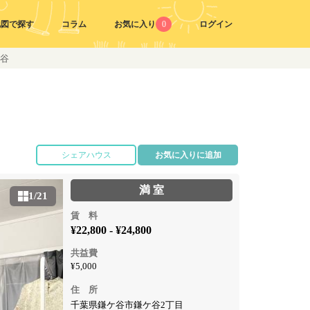
地図で探す
コラム
お気に入り
0
ログイン
ケ谷
シェアハウス
お気に入りに追加
満 室
1/21
賃 料
¥22,800 - ¥24,800
共益費
¥5,000
住 所
千葉県鎌ケ谷市鎌ケ谷2丁目