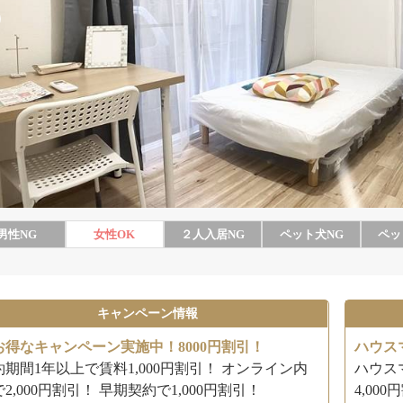
男性
NG
女性
OK
２人入居
NG
ペット犬
NG
ペッ
キャンペーン情報
お得なキャンペーン実施中！8000円割引！
ハウスマ
約期間1年以上で賃料1,000円割引！ オンライン内
ハウス
2,000円割引！ 早期契約で1,000円割引！
4,00