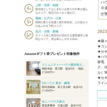
ハ
上野・浅草・両国
※
観光地としてもにぎわうお祭りや行事が盛ん
なエリア。毎日のわくわく感が◎。
が
葛飾・江戸川・江東
昭和の香りを色濃く残す商店街。人の温もり
があふれる下町エリア。
20
品川・汐留・新橋
オフィス街と商店街が混在する通勤通学に便
利なエリア。実は暮らしやすさ高め。
★鎌ヶ
★コ
★セ
Amazonギフト券プレゼント対象物件
★ハ
家電
コミュニティーハウス横浜保土ヶ谷桜が丘
ク、
相鉄本線 星川駅 徒歩9分 相鉄本線 天王町駅 徒歩16分 JR横須賀/JR湘南新宿ライン 保土ヶ谷駅 徒歩16分
ル）
27,800円〜
★セ
ライ
DKハウス 東京・練馬
西武池袋線 富士見台駅 徒歩5分
57,000円〜
ぬこハウス大倉山
東急東横線 大倉山駅 徒歩10分