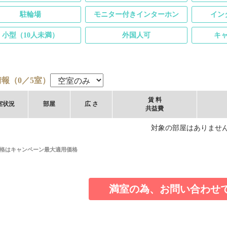
駐輪場
モニター付きインターホン
イン
小型（10人未満）
外国人可
キ
報（0／5室）
賃 料
室
状況
部屋
広 さ
共益費
対象の部屋はありませ
格はキャンペーン最大適用価格
満室の為、お問い合わせ