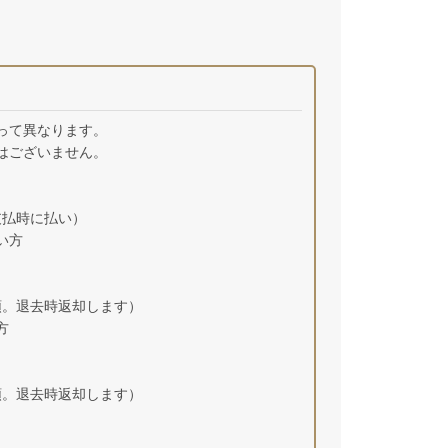
って異なります。
はございません。
支払時に払い）
い方
領。退去時返却します）
方
領。退去時返却します）