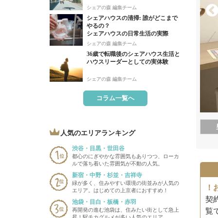
シェアの森 編集チーム
シェアハウスの清掃: 誰がどこまで
やるの？
シェアハウスの日常生活の実際
シェアの森 編集チーム
36歳で転職後のシェアハウス生活と
ハウスリーダーとしての実体験
シェアの森 編集チーム
コラム一覧へ
人気のエリアランキング
渋谷・目黒・世田谷
都心のにぎやかな雰囲気もありつつ、ローカ
ルで落ち着いた雰囲気が不動の人気。
新宿・中野・杉並・吉祥寺
緑が多く、住みやすい環境の街並みが人気の
！
エリア。はじめての上京者におすすめ！
契
池袋・目白・板橋・赤羽
再開発の進む池袋は、住みたい街として急上
覧で
昇！駅チカグルメが多い人気のエリア。