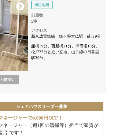
周辺地図
部屋数
5室
アクセス
新京成電鉄線 鎌ヶ谷大仏駅 徒歩9分
船橋19分、西船橋21分、津田沼16分、
松戸23分と近い立地。山手線の日暮里
駅30分。
ト猫
NG
シェアハウスリーダー募集
ネージャーで4,000円OFF！
マネージャー（週1回の清掃等）担当で家賃が
0円割引です！