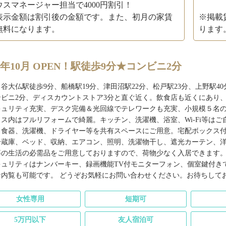
ウスマネージャー担当で4000円割引！
表示金額は割引後の金額です。また、初月の家賃
※掲載
無料になります。
ります
23年10月 OPEN！駅徒歩9分★コンビニ2分
谷大仏駅徒歩9分、船橋駅19分、津田沼駅22分、松戸駅23分、上野駅4
ンビニ2分、ディスカウントストア3分と直ぐ近く。飲食店も近くにあり
キュリティ充実、デスク完備＆光回線でテレワークも充実、小規模５名
ウス内はフルリフォームで綺麗。キッチン、洗濯機、浴室、Wi-Fi等は
、食器、洗濯機、ドライヤー等を共有スペースにご用意。宅配ボックス
冷蔵庫、ベッド、収納、エアコン、照明、洗濯物干し、遮光カーテン、
等の生活の必需品をご用意しておりますので、荷物少なく入居できます
キュリティはナンバーキー、録画機能TV付モニターフォン、個室鍵付き
ン内覧も可能です。 どうぞお気軽にお問い合わせください。お待ちして
女性専用
短期可
5万円以下
友人宿泊可