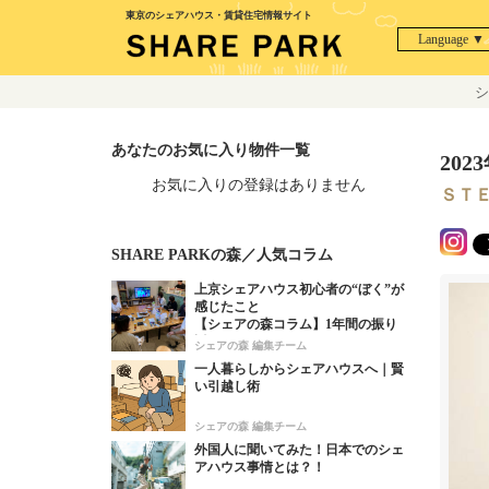
東京のシェアハウス・賃貸住宅情報サイト
Language ▼
シ
あなたのお気に入り物件一覧
20
お気に入りの登録はありません
ＳＴ
SHARE PARKの森／人気コラム
上京シェアハウス初心者の“ぼく”が
感じたこと
【シェアの森コラム】1年間の振り
返り！
シェアの森 編集チーム
一人暮らしからシェアハウスへ｜賢
い引越し術
シェアの森 編集チーム
外国人に聞いてみた！日本でのシェ
アハウス事情とは？！