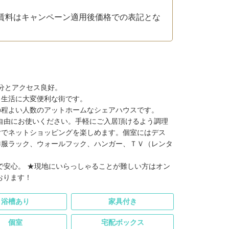
賃料はキャンペーン適用後価格での表記とな
。
0分とアクセス良好。
、生活に大変便利な街です。
の程よい人数のアットホームなシェアハウスです。
ご自由にお使いください。手軽にご入居頂けるよう調理
付でネットショッピングを楽しめます。個室にはデス
洋服ラック、ウォールフック、ハンガー、ＴＶ（レンタ
。
で安心。 ★現地にいらっしゃることが難しい方はオン
おります！
浴槽あり
家具付き
個室
宅配ボックス