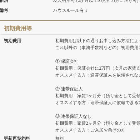
宿泊
友人宿泊可 (2か月以上の入居の方に限り可)
備考
ハウスルール有り
初期費用等
初期費用
初期費用は以下の通りお申し込み方法によ
これ以外の（事務手数料などの）初期費用
① 保証会社
初期費用：保証会社に2万円（次月の家賃
オススメする方：連帯保証人を依頼されな
② 連帯保証人
初期費用：家賃1ヶ月分（預り金として受
オススメする方：連帯保証人に依頼できる
③ 連帯保証人なし
初期費用：家賃2ヶ月分（預り金として受
オススメする方：ご入居お急ぎの方
更新再契約料
無料