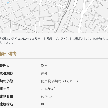
地図上のアイコンはセキュリティを考慮して、アバウトに表示されている場合がご
し下さい。
物件備考
管理人
巡回
取引態様
仲介
契約形態
使用貸借契約（1カ月～）
築年月
2013年3月
建物面積
93.74m²
建物構造
RC