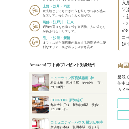
入居
上野・浅草・両国
▽
観光地としてもにぎわうお祭りや行事が盛ん
なエリア。毎日のわくわく感が◎。
・
葛飾・江戸川・江東
・
昭和の香りを色濃く残す商店街。人の温もり
※
があふれる下町エリア。
コ
品川・汐留・新橋
オフィス街と商店街が混在する通勤通学に便
短
利なエリア。実は暮らしやすさ高め。
両国
Amazonギフト券プレゼント対象物件
築浅
ニューライフ西横浜藤棚B棟
相鉄本線 西横浜駅 徒歩9分 京浜急行本線 戸部駅 徒歩15分
催中
29,800円〜
カメ
COURI 006 新御徒町
都営大江戸線 新御徒町駅 徒歩4分 つくばエクスプレス 新御徒町駅 徒歩4分 東京メトロ銀座線 稲荷町駅 徒歩11分
120,000円〜
コミュニティーハウス 横浜弘明寺
京浜急行本線 弘明寺駅 徒歩4分 横浜市営地下鉄ブルーライン 弘明寺駅 徒歩9分