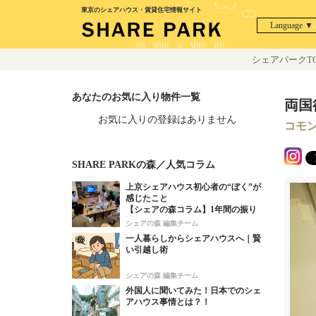
東京のシェアハウス・賃貸住宅情報サイト
Language ▼
シェアパークTO
あなたのお気に入り物件一覧
両国
お気に入りの登録はありません
コモ
SHARE PARKの森／人気コラム
上京シェアハウス初心者の“ぼく”が
感じたこと
【シェアの森コラム】1年間の振り
返り！
シェアの森 編集チーム
一人暮らしからシェアハウスへ｜賢
い引越し術
シェアの森 編集チーム
外国人に聞いてみた！日本でのシェ
アハウス事情とは？！