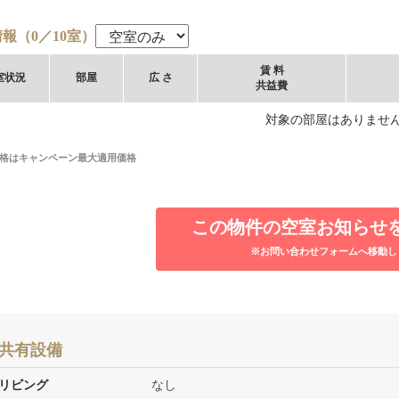
報（0／10室）
賃 料
室
状況
部屋
広 さ
共益費
対象の部屋はありませ
格はキャンペーン最大適用価格
この物件の空室お知らせ
※お問い合わせフォームへ移動し
共有設備
リビング
なし