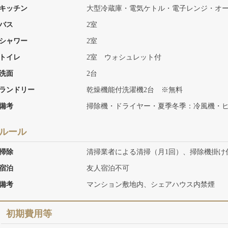
キッチン
大型冷蔵庫・電気ケトル・電子レンジ・オ
バス
2室
シャワー
2室
トイレ
2室 ウォシュレット付
洗面
2台
ランドリー
乾燥機能付洗濯機2台 ※無料
備考
掃除機・ドライヤー・夏季冬季：冷風機・
ルール
掃除
清掃業者による清掃（月1回）、掃除機掛け
宿泊
友人宿泊不可
備考
マンション敷地内、シェアハウス内禁煙
初期費用等