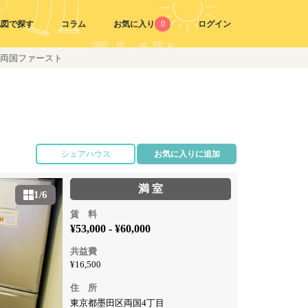
地図で探す
コラム
お気に入り
0
ログイン
両国ファースト
シェアハウス
お気に入りに追加
満 室
1/6
賃 料
¥53,000 - ¥60,000
共益費
¥16,500
住 所
東京都墨田区両国4丁目