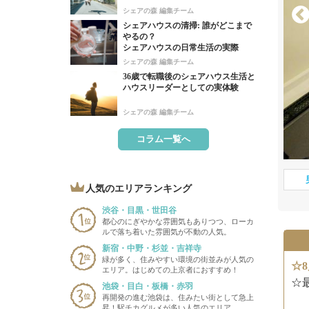
シェアの森 編集チーム
シェアハウスの清掃: 誰がどこまで
やるの？
シェアハウスの日常生活の実際
シェアの森 編集チーム
36歳で転職後のシェアハウス生活と
ハウスリーダーとしての実体験
シェアの森 編集チーム
コラム一覧へ
人気のエリアランキング
渋谷・目黒・世田谷
都心のにぎやかな雰囲気もありつつ、ローカ
ルで落ち着いた雰囲気が不動の人気。
新宿・中野・杉並・吉祥寺
緑が多く、住みやすい環境の街並みが人気の
☆8
エリア。はじめての上京者におすすめ！
☆
池袋・目白・板橋・赤羽
再開発の進む池袋は、住みたい街として急上
昇！駅チカグルメが多い人気のエリア。