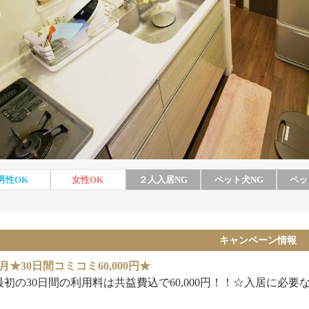
男性
OK
女性
OK
２人入居
NG
ペット犬
NG
ペッ
キャンペーン情報
月★30日間コミコミ60,000円★
最初の30日間の利用料は共益費込で60,000円！！☆入居に必要な初期