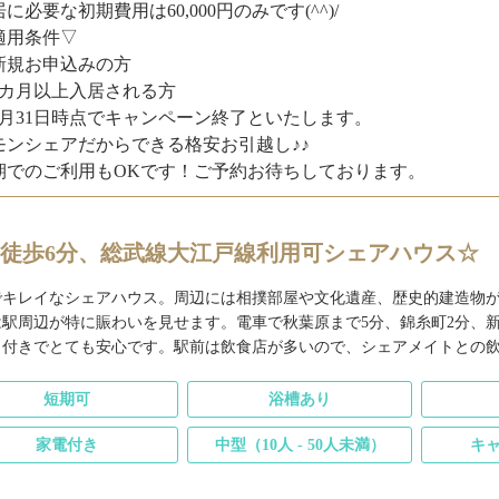
に必要な初期費用は60,000円のみです(^^)/
適用条件▽
新規お申込みの方
2カ月以上入居される方
8月31日時点でキャンペーン終了といたします。
モンシェアだからできる格安お引越し♪♪
期でのご利用もOKです！ご予約お待ちしております。
徒歩6分、総武線大江戸線利用可シェアハウス☆
でキレイなシェアハウス。周辺には相撲部屋や文化遺産、歴史的建造物
は駅周辺が特に賑わいを見せます。電車で秋葉原まで5分、錦糸町2分、
ラ付きでとても安心です。駅前は飲食店が多いので、シェアメイトとの
短期可
浴槽あり
家電付き
中型（10人 - 50人未満）
キ