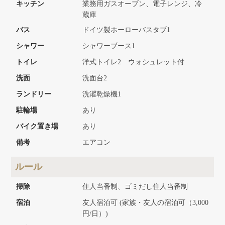
キッチン
業務用ガスオーブン、電子レンジ、冷
蔵庫
バス
ドイツ製ホーローバスタブ1
シャワー
シャワーブース1
トイレ
洋式トイレ2 ウォシュレット付
洗面
洗面台2
ランドリー
洗濯乾燥機1
駐輪場
あり
バイク置き場
あり
備考
エアコン
ルール
掃除
住人当番制、ゴミだし住人当番制
宿泊
友人宿泊可 (家族・友人の宿泊可（3,000
円/日）)