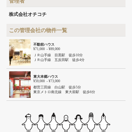
管理者
建物構造
鉄骨造
建物階数
地上2階
株式会社オチコチ
この管理会社の物件一覧
不動前ハウス
¥71,000 - ¥89,000
ＪＲ山手線 目黒駅 徒歩10分
ＪＲ山手線 五反田駅 徒歩4分
都営浅草線 五反田駅 徒歩12分
東急池上線 五反田駅 徒歩14分
東大本郷ハウス
¥59,000 - ¥73,000
都営三田線 白山駅 徒歩5分
東京メトロ南北線 東大前駅 徒歩6分
東京メトロ丸ノ内線 後楽園駅 徒歩19分