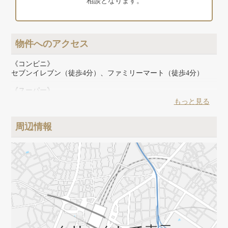
相談となります。
物件へのアクセス
《コンビニ》
セブンイレブン（徒歩4分）、ファミリーマート（徒歩4分）
《スーパー》
東急ストア（徒歩3分）、 スーパーオオゼキ（徒歩3分）、マル
もっと見る
エツプチ（徒歩5分）
周辺情報
《その他》
どらっぐぱぱす（徒歩1分）、ココカラファイン（徒歩8分）、
トモズ（徒歩9分）五反田図書館（徒歩10分）、目黒区民プール
（徒歩14分）