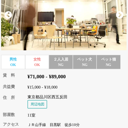
男性
女性
２人入居
ペット犬
ペット猫
OK
OK
NG
NG
NG
賃 料
¥71,000 - ¥89,000
共益費
¥15,000 - ¥18,000
東京都品川区西五反田
住 所
周辺地図
部屋数
11室
アクセス
ＪＲ山手線 目黒駅 徒歩10分