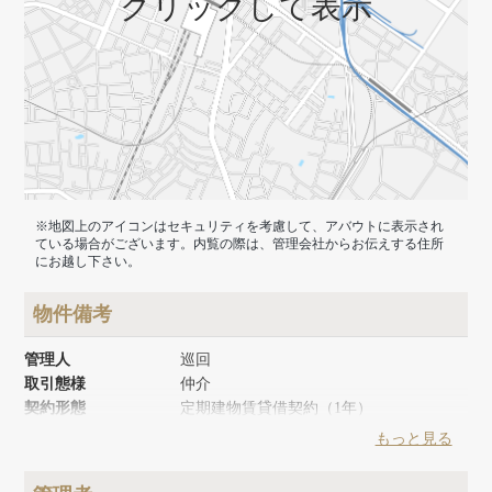
クリックして表示
※地図上のアイコンはセキュリティを考慮して、アバウトに表示され
ている場合がございます。内覧の際は、管理会社からお伝えする住所
にお越し下さい。
物件備考
管理人
巡回
取引態様
仲介
契約形態
定期建物賃貸借契約（1年）
築年月
1976年1月
もっと見る
リノベーション時期
2013年8月
建物面積
160.94m²