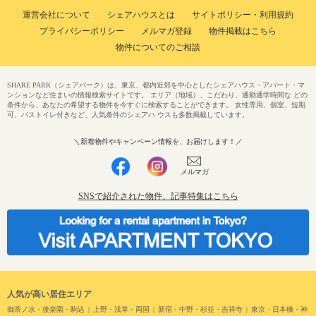
運営会社について
シェアハウスとは
サイトポリシー・利用規約
プライバシーポリシー
メルマガ登録
物件掲載はこちら
物件についてのご相談
SHARE PARK（シェアパーク）は、東京、都内近郊を中心としたシェアハウス・アパート・マ
ンションなど住まいの情報検索サイトです。 エリア（地域）、こだわり、通勤通学時間な どの
条件から、あなたの希望する物件を今すぐに検索することができます。 女性専用、個室、短期
可、バストイレ付きなど、人気条件のシェアハ ウスも多数掲載しています。
＼新着物件やキャンペーン情報を、お届けします！／
メルマガ
SNSで紹介された物件、記事特集はこちら
人気が高い居住エリア
御茶ノ水・後楽園・駒込
上野・浅草・両国
新宿・中野・杉並・吉祥寺
東京・日本橋・神