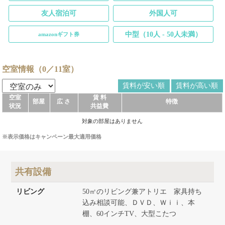
友人宿泊可
外国人可
中型（10人 - 50人未満）
amazonギフト券
空室情報（0／11室）
賃料が安い順
賃料が高い順
空室
賃 料
部屋
広 さ
特徴
状況
共益費
対象の部屋はありません
※表示価格はキャンペーン最大適用価格
共有設備
リビング
50㎡のリビング兼アトリエ 家具持ち
込み相談可能、ＤＶＤ、Ｗｉｉ、本
棚、60インチTV、大型こたつ