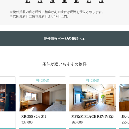
※物件掲載内容と現況に相違がある場合は現況を優先と致します。
※次回更新日は情報更新日より14日以内。
物件情報ページの先頭へ▲
条件が近いおすすめ物件
同じ路線
同じ路線
XROSS 代々木1
MPR(M PLACE REVIVE)池袋三丁
JF
¥37,000 -
¥63,000 -
¥55,0