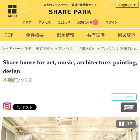
Language ▼
東京のシェアハウス・賃貸住宅情報サイト
エリア
アクセス
こだわり
お気に入り
0
ログイン
TOP
物件概要
部屋情報
共有設備
周辺環境
シェアパークTOP
|
東京都のシェアハウス
|
品川区のシェアハウス
|
不動前ハウ
ス
Share house for art, music, architecture, painting,
design
不動前ハウス
シェアハウス
満室
1/12