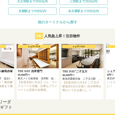
天王寺駅まで20分以内
三宮駅まで20分以内
京都駅まで20分以内
名古屋駅まで20分以内
他のターミナルから探す
PR
人気急上昇！注目物件
シェアハウス
シェアハウス
1
残り
室
ス練馬赤塚
THE DAY 浅草雷門
シェ
THE DAY⁺二子玉川
99,000円〜
0円〜
88,000円〜
東武東上線 東武練馬駅 徒歩12分
東京メトロ銀座線 浅草駅 徒歩4分
東急田園都市線 二子玉川駅 徒歩8分
円〜！東武練
【全室水回り付き】ジム・ワー
ハイ
【全室水回り付き】二子玉川
池袋まで最
クスペース完備。仕事もプライ
に！
駅徒歩8分の立地ー 自分時間を
ベートも充実の住環境。
豊かにできる暮らし ー
リーダ
onギフト