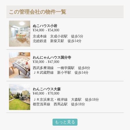
この管理会社の物件一覧
ぬこハウス小岩
¥34,000 - ¥54,000
京成本線 京成小岩駅 徒歩5分
北総鉄道 新柴又駅 徒歩14分
ＪＲ総武本線 小岩駅 徒歩19分
わんにゃんハウス国分寺
¥38,000 - ¥47,000
西武多摩湖線 一橋学園駅 徒歩8分
ＪＲ武蔵野線 新小平駅 徒歩14分
わんこハウス大森
¥40,000 - ¥70,000
ＪＲ京浜東北・根岸線 大森駅 徒歩18分
都営浅草線 西馬込駅 徒歩18分
もっと見る