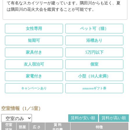
て有名なスカイツリーが建っています。隅田川からも近く、夏
は隅田川の花火大会を鑑賞することが可能です。
女性専用
ペット可（猫）
短期可
浴槽あり
家具付き
5万円以下
友人宿泊可
個室
家電付き
小型（10人未満）
キャンペーンあり
amazonギフト券
空室情報（1／5室）
賃料が安い順
賃料が高い順
空室
賃 料
部屋
広 さ
特徴
状況
共益費