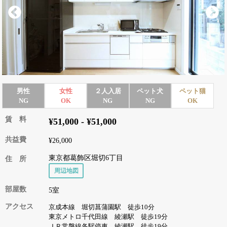
男性
女性
２人入居
ペット犬
ペット猫
NG
OK
NG
NG
OK
賃 料
¥51,000 - ¥51,000
共益費
¥26,000
東京都葛飾区堀切6丁目
住 所
周辺地図
部屋数
5室
アクセス
京成本線 堀切菖蒲園駅 徒歩10分
東京メトロ千代田線 綾瀬駅 徒歩19分
ＪＲ常磐線各駅停車 綾瀬駅 徒歩19分