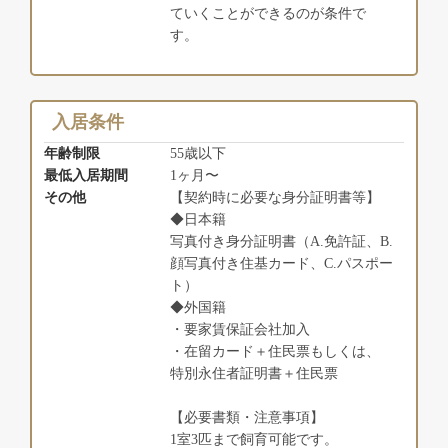
ていくことができるのが条件で
す。
入居条件
年齢制限
55歳以下
最低入居期間
1ヶ月〜
その他
【契約時に必要な身分証明書等】
◆日本籍
写真付き身分証明書（A.免許証、B.
顔写真付き住基カード、C.パスポー
ト）
◆外国籍
・要家賃保証会社加入
・在留カード＋住民票もしくは、
特別永住者証明書＋住民票
【必要書類・注意事項】
1室3匹まで飼育可能です。