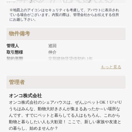
※地図上のアイコンはセキュリティを考慮して、アバウトに表示され
ている場合がございます。内覧の際は、管理会社からお伝えする住所
にお越し下さい。
物件備考
管理人
巡回
取引態様
仲介
契約形態
定期建物賃貸借契約 1年
築年月
2017年9月
もっと見る
建物面積
83.15m²
建物構造
木造
管理者
建物階数
地上3階
オンコ株式会社
オンコ株式会社のシェアハウスは、ぜんぶペットOK！U^ｪ^U
うちはみんな、動物大好きさんが集まるあったか～い場所な
んです。すでにペットと暮らしてる人はもちろん、これから
動物と暮らしたい人も大歓迎！ ここで、新しい家族や友達と
の暮らし、始めませんか？