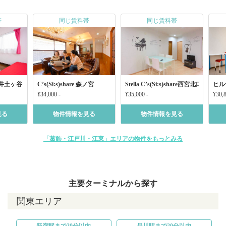
帯
同じ賃料帯
同じ賃料帯
井土ヶ谷
C’s(Si:s)share 森ノ宮
Stella C’s(Si:s)share西宮北口 Music
ヒル
¥34,000 -
¥35,000 -
¥30,8
見る
物件情報を見る
物件情報を見る
「葛飾・江戸川・江東」エリアの物件をもっとみる
主要ターミナルから探す
関東エリア