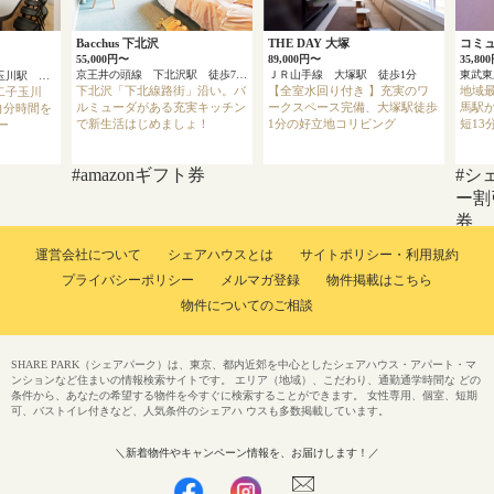
Bacchus 下北沢
THE DAY 大塚
コミ
55,000円〜
89,000円〜
35,80
京王井の頭線 下北沢駅 徒歩7分
ＪＲ山手線 大塚駅 徒歩1分
東急田園都市線 二子玉川駅 徒歩8分
下北沢「下北線路街」沿い。バ
【全室水回り付き 】充実のワ
地域最
二子玉川
ルミューダがある充実キッチン
ークスペース完備、大塚駅徒歩
馬駅か
自分時間を
で新生活はじめましょ！
1分の好立地コリビング
短13
ー
#amazonギフト券
#シ
ー割
券
運営会社について
シェアハウスとは
サイトポリシー・利用規約
プライバシーポリシー
メルマガ登録
物件掲載はこちら
物件についてのご相談
SHARE PARK（シェアパーク）は、東京、都内近郊を中心としたシェアハウス・アパート・マ
ンションなど住まいの情報検索サイトです。 エリア（地域）、こだわり、通勤通学時間な どの
条件から、あなたの希望する物件を今すぐに検索することができます。 女性専用、個室、短期
可、バストイレ付きなど、人気条件のシェアハ ウスも多数掲載しています。
＼新着物件やキャンペーン情報を、お届けします！／