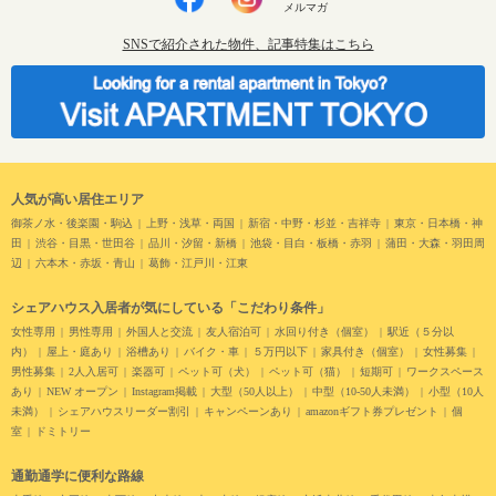
メルマガ
SNSで紹介された物件、記事特集はこちら
人気が高い居住エリア
御茶ノ水・後楽園・駒込
上野・浅草・両国
新宿・中野・杉並・吉祥寺
東京・日本橋・神
田
渋谷・目黒・世田谷
品川・汐留・新橋
池袋・目白・板橋・赤羽
蒲田・大森・羽田周
辺
六本木・赤坂・青山
葛飾・江戸川・江東
シェアハウス入居者が気にしている「こだわり条件」
女性専用
男性専用
外国人と交流
友人宿泊可
水回り付き（個室）
駅近（５分以
内）
屋上・庭あり
浴槽あり
バイク・車
５万円以下
家具付き（個室）
女性募集
男性募集
2人入居可
楽器可
ペット可（犬）
ペット可（猫）
短期可
ワークスペース
あり
NEW オープン
Instagram掲載
大型（50人以上）
中型（10-50人未満）
小型（10人
未満）
シェアハウスリーダー割引
キャンペーンあり
amazonギフト券プレゼント
個
室
ドミトリー
通勤通学に便利な路線