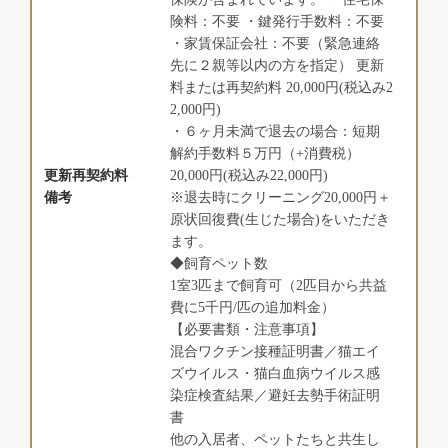
険料：不要 ・鍵発行手数料：不要
・家賃保証会社：不要（緊急連絡
先に２親等以内の方を指定） 更新
料または再契約料 20,000円(税込み2
2,000円)
・６ヶ月未満で退去の場合：短期
解約手数料５万円（+消費税）
更新再契約料
20,000円(税込み22,000円)
備考
※退去時にクリーニング20,000円＋
原状回復費(生じた場合)をいただき
ます。
◆飼育ペット数
1室3匹まで飼育可（2匹目から共益
費に5千円/匹の追加料金）
【必要書類・注意事項】
混合ワクチン接種証明書／猫エイ
ズウイルス・猫白血病ウイルス感
染症検査結果／避妊去勢手術証明
書
他の入居者、ペットたちと共生し