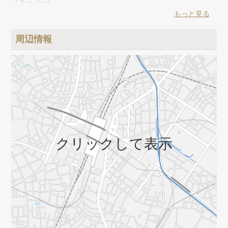
《スーパー》
コモディイイダ（徒歩7分）、赤札堂（徒歩11分）
もっと見る
《その他》
周辺情報
ドラッグセイムス（徒歩7分）、どらっぐぱぱす（徒歩10分）、
ダイソー（徒歩7分）、キャンドゥ（徒歩18分）、郵便局（徒歩
3分）、ジョナサン（徒歩2分）、各銀行ATM（徒歩15分以内）
クリックして表示