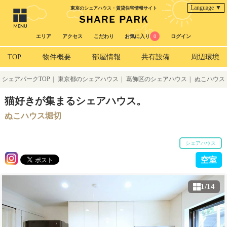
Language ▼
東京のシェアハウス・賃貸住宅情報サイト
エリア
アクセス
こだわり
お気に入り
0
ログイン
TOP
物件概要
部屋情報
共有設備
周辺環境
シェアパークTOP
|
東京都のシェアハウス
|
葛飾区のシェアハウス
|
ぬこハウス
堀切
猫好きが集まるシェアハウス。
ぬこハウス堀切
シェアハウス
空室
1/14