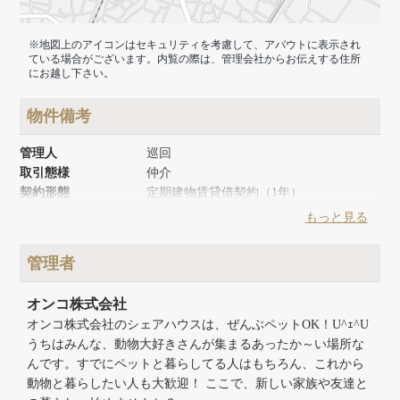
※地図上のアイコンはセキュリティを考慮して、アバウトに表示され
ている場合がございます。内覧の際は、管理会社からお伝えする住所
にお越し下さい。
物件備考
管理人
巡回
取引態様
仲介
契約形態
定期建物賃貸借契約（1年）
築年月
2017年6月
もっと見る
リノベーション時期
2017年6月
建物面積
86.1m²
管理者
建物構造
木造
建物階数
地上2階
オンコ株式会社
オンコ株式会社のシェアハウスは、ぜんぶペットOK！U^ｪ^U
うちはみんな、動物大好きさんが集まるあったか～い場所な
んです。すでにペットと暮らしてる人はもちろん、これから
動物と暮らしたい人も大歓迎！ ここで、新しい家族や友達と