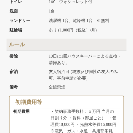
トイレ
1室 ウォシュレット付
洗面
1台
ランドリー
洗濯機 1台、乾燥機 1台 ※無料
駐輪場
あり (1,000円（税込）/月)
ルール
掃除
10日に1回ハウスキーパーによる点検・
清掃あり。
宿泊
友人宿泊可 (親族及び同性の友人のみ
可。事前申請が必要)
備考
全館禁煙
初期費用等
初期費用
・契約事務手数料：５万円 当月の
日割り分 ・賃料（部屋ごと）. ・管
理費10,000円 ・光熱水等費16,000円
※電気・ガス・水道・共用部消耗