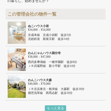
の暮らし、始めませんか？
この管理会社の物件一覧
ぬこハウス小岩
¥34,000 - ¥54,000
京成本線 京成小岩駅 徒歩5分
北総鉄道 新柴又駅 徒歩14分
ＪＲ総武本線 小岩駅 徒歩19分
わんにゃんハウス国分寺
¥38,000 - ¥47,000
西武多摩湖線 一橋学園駅 徒歩8分
ＪＲ武蔵野線 新小平駅 徒歩14分
わんこハウス大森
¥40,000 - ¥70,000
ＪＲ京浜東北・根岸線 大森駅 徒歩18分
都営浅草線 西馬込駅 徒歩18分
もっと見る