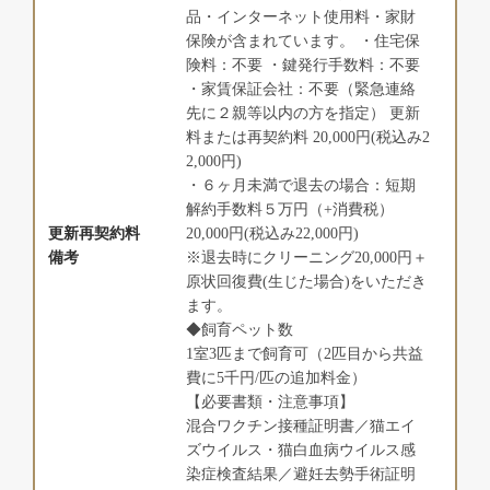
品・インターネット使用料・家財
保険が含まれています。 ・住宅保
険料：不要 ・鍵発行手数料：不要
・家賃保証会社：不要（緊急連絡
先に２親等以内の方を指定） 更新
料または再契約料 20,000円(税込み2
2,000円)
・６ヶ月未満で退去の場合：短期
解約手数料５万円（+消費税）
更新再契約料
20,000円(税込み22,000円)
備考
※退去時にクリーニング20,000円＋
原状回復費(生じた場合)をいただき
ます。
◆飼育ペット数
1室3匹まで飼育可（2匹目から共益
費に5千円/匹の追加料金）
【必要書類・注意事項】
混合ワクチン接種証明書／猫エイ
ズウイルス・猫白血病ウイルス感
染症検査結果／避妊去勢手術証明