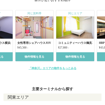
条件が近いおすすめ物件
ア
同じ賃料帯
同じエリア
ウス横浜井土ヶ谷南太田
女性専用シェアハウスJOY 下赤塚1-6
コミュニティーハウス鶴見花月総持
HBP
¥45,500 -
¥27,800 -
¥43,0
見る
物件情報を見る
物件情報を見る
「神奈川」エリアの物件をもっとみる
主要ターミナルから探す
関東エリア