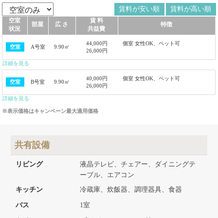
賃料が安い順
賃料が高い順
空室
賃 料
部屋
広 さ
特徴
状況
共益費
44,000円
個室 女性OK、ペット可
A号室
9.90㎡
空室
26,000円
詳細を見る
40,000円
個室 女性OK、ペット可
B号室
9.90㎡
空室
26,000円
詳細を見る
※表示価格はキャンペーン最大適用価格
共有設備
リビング
液晶テレビ、チェアー、ダイニングテ
ーブル、エアコン
キッチン
冷蔵庫、炊飯器、調理器具、食器
バス
1室