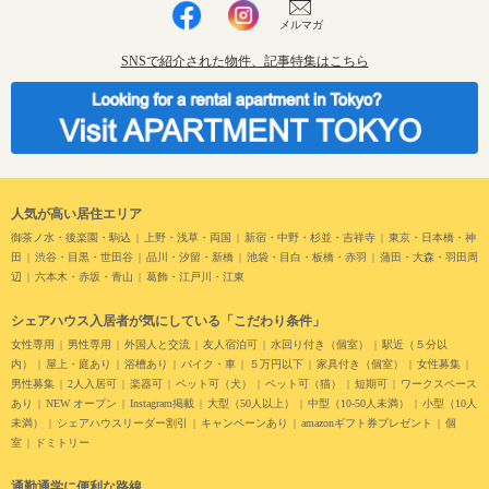
メルマガ
SNSで紹介された物件、記事特集はこちら
人気が高い居住エリア
御茶ノ水・後楽園・駒込
上野・浅草・両国
新宿・中野・杉並・吉祥寺
東京・日本橋・神
田
渋谷・目黒・世田谷
品川・汐留・新橋
池袋・目白・板橋・赤羽
蒲田・大森・羽田周
辺
六本木・赤坂・青山
葛飾・江戸川・江東
シェアハウス入居者が気にしている「こだわり条件」
女性専用
男性専用
外国人と交流
友人宿泊可
水回り付き（個室）
駅近（５分以
内）
屋上・庭あり
浴槽あり
バイク・車
５万円以下
家具付き（個室）
女性募集
男性募集
2人入居可
楽器可
ペット可（犬）
ペット可（猫）
短期可
ワークスペース
あり
NEW オープン
Instagram掲載
大型（50人以上）
中型（10-50人未満）
小型（10人
未満）
シェアハウスリーダー割引
キャンペーンあり
amazonギフト券プレゼント
個
室
ドミトリー
通勤通学に便利な路線