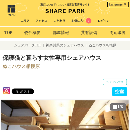
Language ▼
東京のシェアハウス・賃貸住宅情報サイト
エリア
アクセス
こだわり
お気に入り
0
ログイン
TOP
物件概要
部屋情報
共有設備
周辺環境
シェアパークTOP
|
神奈川県のシェアハウス
|
ぬこハウス相模原
保護猫と暮らす女性専用シェアハウス
ぬこハウス相模原
シェアハウス
空室
1/6