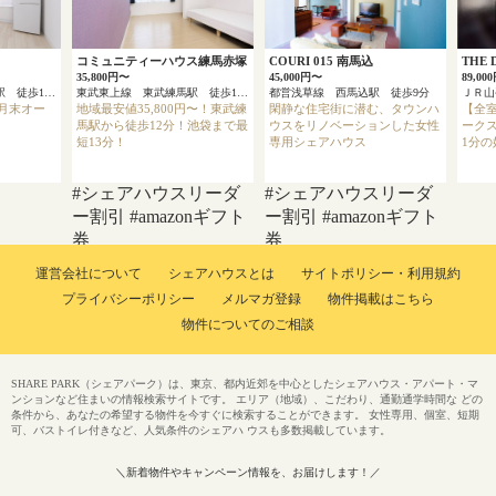
コミュニティーハウス練馬赤塚
COURI 015 南馬込
THE 
35,800円〜
45,000円〜
89,00
京浜急行本線 上大岡駅 徒歩13分
東武東上線 東武練馬駅 徒歩12分
都営浅草線 西馬込駅 徒歩9分
ＪＲ
3月末オー
地域最安値35,800円〜！東武練
閑静な住宅街に潜む、タウンハ
【全
馬駅から徒歩12分！池袋まで最
ウスをリノベーションした女性
ーク
短13分！
専用シェアハウス
1分
#シェアハウスリーダ
#シェアハウスリーダ
ー割引
#amazonギフト
ー割引
#amazonギフト
券
券
運営会社について
シェアハウスとは
サイトポリシー・利用規約
プライバシーポリシー
メルマガ登録
物件掲載はこちら
物件についてのご相談
SHARE PARK（シェアパーク）は、東京、都内近郊を中心としたシェアハウス・アパート・マ
ンションなど住まいの情報検索サイトです。 エリア（地域）、こだわり、通勤通学時間な どの
条件から、あなたの希望する物件を今すぐに検索することができます。 女性専用、個室、短期
可、バストイレ付きなど、人気条件のシェアハ ウスも多数掲載しています。
＼新着物件やキャンペーン情報を、お届けします！／