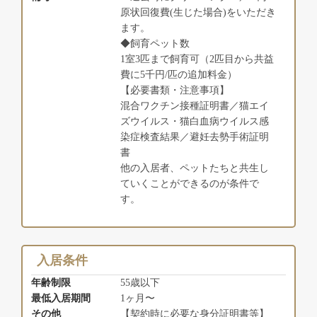
原状回復費(生じた場合)をいただき
ます。
◆飼育ペット数
1室3匹まで飼育可（2匹目から共益
費に5千円/匹の追加料金）
【必要書類・注意事項】
混合ワクチン接種証明書／猫エイ
ズウイルス・猫白血病ウイルス感
染症検査結果／避妊去勢手術証明
書
他の入居者、ペットたちと共生し
ていくことができるのが条件で
す。
入居条件
年齢制限
55歳以下
最低入居期間
1ヶ月〜
その他
【契約時に必要な身分証明書等】