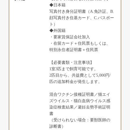
◆日本籍
写真付き身分証明書（A.免許証、B.
顔写真付き住基カード、C.パスポー
ト）
◆外国籍
・要家賃保証会社加入
・在留カード＋住民票もしくは、
特別永住者証明書＋住民票
【必要書類・注意事項】
1室3匹まで飼育可能です。
2匹目から、共益費として5,000円/
匹の追加料金が発生します。
混合ワクチン接種証明書／猫エイ
ズウイルス・猫白血病ウイルス感
染症検査結果／避妊去勢手術証明
書
（受けられない場合：要獣医師の
診断書）