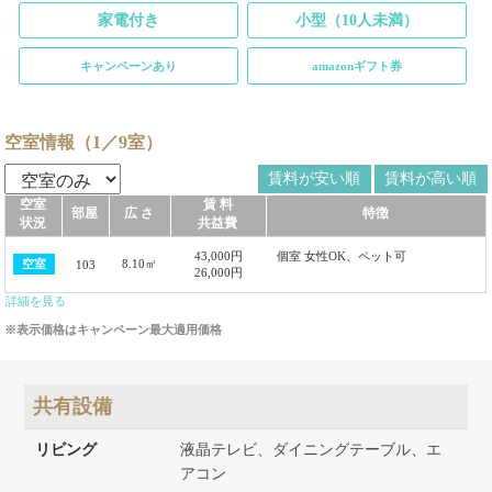
家電付き
小型（10人未満）
キャンペーンあり
amazonギフト券
空室情報（1／9室）
賃料が安い順
賃料が高い順
空室
賃 料
部屋
広 さ
特徴
状況
共益費
43,000円
個室 女性OK、ペット可
8.10㎡
空室
103
26,000円
詳細を見る
※表示価格はキャンペーン最大適用価格
共有設備
リビング
液晶テレビ、ダイニングテーブル、エ
アコン