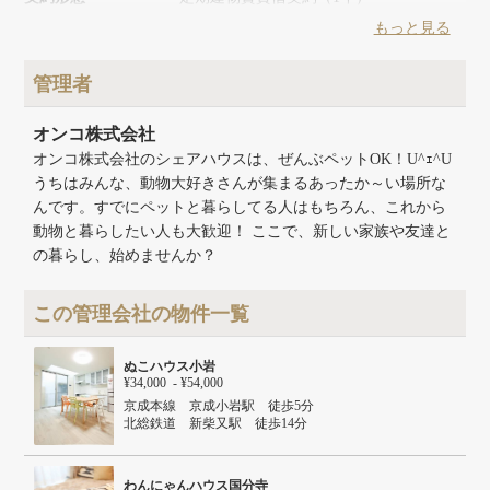
築年月
2015年11月
もっと見る
建物面積
123.47m²
建物構造
木造
管理者
建物階数
地上2階
オンコ株式会社
オンコ株式会社のシェアハウスは、ぜんぶペットOK！U^ｪ^U
うちはみんな、動物大好きさんが集まるあったか～い場所な
んです。すでにペットと暮らしてる人はもちろん、これから
動物と暮らしたい人も大歓迎！ ここで、新しい家族や友達と
の暮らし、始めませんか？
この管理会社の物件一覧
ぬこハウス小岩
¥34,000 - ¥54,000
京成本線 京成小岩駅 徒歩5分
北総鉄道 新柴又駅 徒歩14分
ＪＲ総武本線 小岩駅 徒歩19分
わんにゃんハウス国分寺