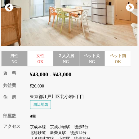
男性
女性
２人入居
ペット犬
ペット猫
NG
OK
NG
NG
OK
賃 料
¥43,000 - ¥43,000
共益費
¥26,000
東京都江戸川区北小岩6丁目
住 所
周辺地図
部屋数
9室
アクセス
京成本線 京成小岩駅 徒歩5分
北総鉄道 新柴又駅 徒歩14分
ＪＲ総武本線 小岩駅 徒歩19分