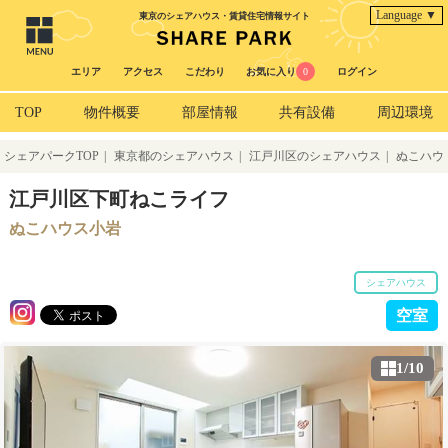
Language ▼
東京のシェアハウス・賃貸住宅情報サイト
エリア
アクセス
こだわり
お気に入り
0
ログイン
TOP
物件概要
部屋情報
共有設備
周辺環境
シェアパークTOP
|
東京都のシェアハウス
|
江戸川区のシェアハウス
|
ぬこハウ
ス小岩
江戸川区下町ねこライフ
ぬこハウス小岩
シェアハウス
空室
1/10