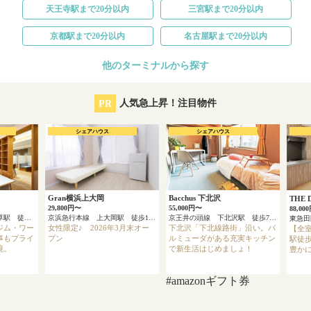
天王寺駅まで20分以内
三宮駅まで20分以内
京都駅まで20分以内
名古屋駅まで20分以内
他のターミナルから探す
PR
人気急上昇！注目物件
シェアハウス
シェアハウス
Gran横浜上大岡
Bacchus 下北沢
THE
29,800円〜
55,000円〜
88,00
東京メトロ銀座線 浅草駅 徒歩4分
京浜急行本線 上大岡駅 徒歩13分
京王井の頭線 下北沢駅 徒歩7分
ジム・ワー
女性限定♪ 2026年3月末オー
下北沢「下北線路街」沿い。バ
【全
事もプライ
プン
ルミューダがある充実キッチン
駅徒歩
境。
で新生活はじめましょ！
豊かに
#amazonギフト券