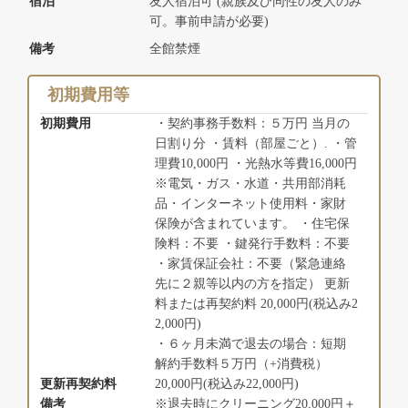
宿泊
友人宿泊可 (親族及び同性の友人のみ
可。事前申請が必要)
備考
全館禁煙
初期費用等
初期費用
・契約事務手数料：５万円 当月の
日割り分 ・賃料（部屋ごと）. ・管
理費10,000円 ・光熱水等費16,000円
※電気・ガス・水道・共用部消耗
品・インターネット使用料・家財
保険が含まれています。 ・住宅保
険料：不要 ・鍵発行手数料：不要
・家賃保証会社：不要（緊急連絡
先に２親等以内の方を指定） 更新
料または再契約料 20,000円(税込み2
2,000円)
・６ヶ月未満で退去の場合：短期
解約手数料５万円（+消費税）
更新再契約料
20,000円(税込み22,000円)
備考
※退去時にクリーニング20,000円＋