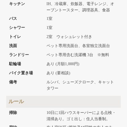
キッチン
IH、冷蔵庫、炊飯器、電子レンジ、オ
ーブントースター、調理器具、食器
バス
1室
シャワー
1室
トイレ
2室 ウォシュレット付き
洗面
ペット専用洗面台、各室独立洗面台
ランドリー
ペット専用含む洗濯機 3台 ※無料
駐輪場
あり (月額1,000円)
バイク置き場
あり (要相談)
備考
ルンバ、シューズクローク、キャット
タワー
ルール
掃除
10日に1回ハウスキーパーによる点検・
清掃あり。ゴミ出し：住人当番制。