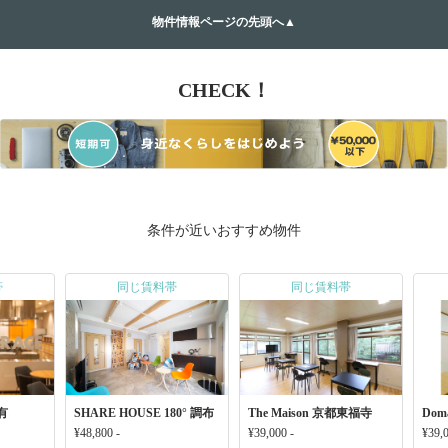
物件情報ページの先頭へ▲
CHECK！
条件が近いおすすめ物件
帯
同じ賃料帯
同じ賃料帯
有
SHARE HOUSE 180° 調布
The Maison 京都東福寺
Dom
¥48,800 -
¥39,000 -
¥39,0