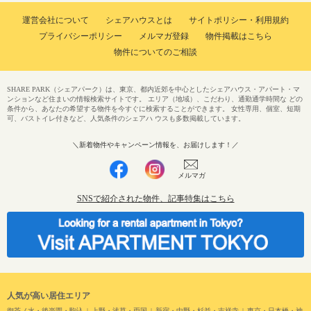
運営会社について
シェアハウスとは
サイトポリシー・利用規約
プライバシーポリシー
メルマガ登録
物件掲載はこちら
物件についてのご相談
SHARE PARK（シェアパーク）は、東京、都内近郊を中心としたシェアハウス・アパート・マ
ンションなど住まいの情報検索サイトです。 エリア（地域）、こだわり、通勤通学時間な どの
条件から、あなたの希望する物件を今すぐに検索することができます。 女性専用、個室、短期
可、バストイレ付きなど、人気条件のシェアハ ウスも多数掲載しています。
＼新着物件やキャンペーン情報を、お届けします！／
メルマガ
SNSで紹介された物件、記事特集はこちら
人気が高い居住エリア
御茶ノ水・後楽園・駒込
上野・浅草・両国
新宿・中野・杉並・吉祥寺
東京・日本橋・神