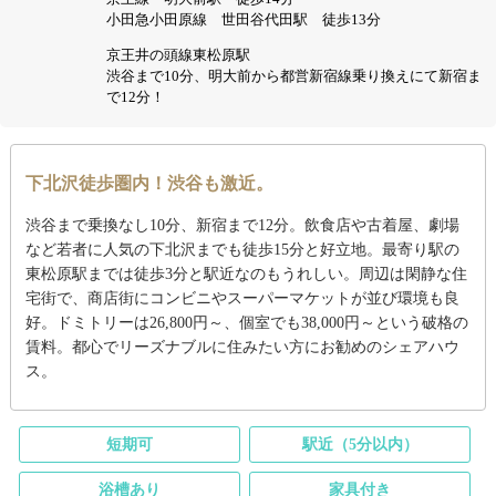
小田急小田原線 世田谷代田駅 徒歩13分
京王井の頭線東松原駅
渋谷まで10分、明大前から都営新宿線乗り換えにて新宿ま
で12分！
下北沢徒歩圏内！渋谷も激近。
渋谷まで乗換なし10分、新宿まで12分。飲食店や古着屋、劇場
など若者に人気の下北沢までも徒歩15分と好立地。最寄り駅の
東松原駅までは徒歩3分と駅近なのもうれしい。周辺は閑静な住
宅街で、商店街にコンビニやスーパーマケットが並び環境も良
好。ドミトリーは26,800円～、個室でも38,000円～という破格の
賃料。都心でリーズナブルに住みたい方にお勧めのシェアハウ
ス。
短期可
駅近（5分以内）
浴槽あり
家具付き