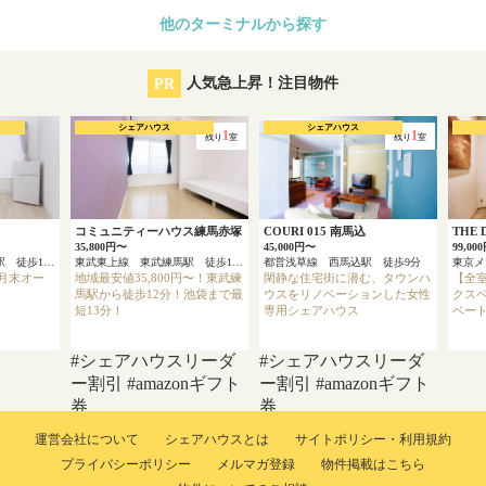
他のターミナルから探す
PR
人気急上昇！注目物件
シェアハウス
シェアハウス
1
1
残り
室
残り
室
コミュニティーハウス練馬赤塚
COURI 015 南馬込
THE
35,800円〜
45,000円〜
99,00
京浜急行本線 上大岡駅 徒歩13分
東武東上線 東武練馬駅 徒歩12分
都営浅草線 西馬込駅 徒歩9分
3月末オー
地域最安値35,800円〜！東武練
閑静な住宅街に潜む、タウンハ
【全
馬駅から徒歩12分！池袋まで最
ウスをリノベーションした女性
クス
短13分！
専用シェアハウス
ベー
#シェアハウスリーダ
#シェアハウスリーダ
ー割引
#amazonギフト
ー割引
#amazonギフト
券
券
運営会社について
シェアハウスとは
サイトポリシー・利用規約
プライバシーポリシー
メルマガ登録
物件掲載はこちら