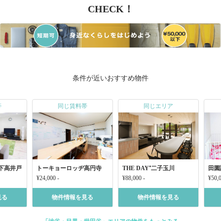
CHECK！
条件が近いおすすめ物件
帯
同じ賃料帯
同じエリア
下高井戸
トーキョーロッヂ高円寺
THE DAY⁺二子玉川
田園
¥24,000 -
¥88,000 -
¥50,0
見る
物件情報を見る
物件情報を見る