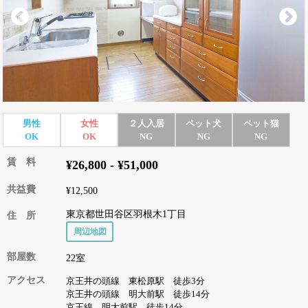
男性
女性
２人入居
ペット犬
ペット猫
OK
OK
NG
NG
NG
賃 料
¥26,800 - ¥51,000
共益費
¥12,500
東京都世田谷区羽根木1丁目
住 所
周辺地図
部屋数
22室
アクセス
京王井の頭線 東松原駅 徒歩3分
京王井の頭線 明大前駅 徒歩14分
京王線 明大前駅 徒歩14分