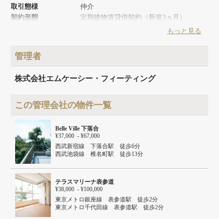
取引態様
仲介
契約形態
定期建物賃貸借契約（新規3ヵ月）
築年月
2000年8月
もっと見る
リノベーション時期
2011年10月
建物面積
170.79m²
管理者
建物構造
木造
建物階数
地上3階
株式会社エムケーシー・フィーティング
この管理会社の物件一覧
Belle Ville 下落合
¥37,000 - ¥67,000
西武新宿線 下落合駅 徒歩6分
西武池袋線 椎名町駅 徒歩13分
東京メトロ東西線 高田馬場駅 徒歩15分
テラスマリーナ表参道
¥38,000 - ¥100,000
東京メトロ銀座線 表参道駅 徒歩2分
東京メトロ千代田線 表参道駅 徒歩2分
東京メトロ半蔵門線 表参道駅 徒歩2分