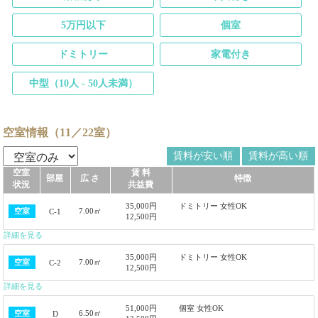
5万円以下
個室
ドミトリー
家電付き
中型（10人 - 50人未満）
空室情報（11／22室）
賃料が安い順
賃料が高い順
空室
賃 料
部屋
広 さ
特徴
状況
共益費
35,000円
ドミトリー 女性OK
7.00㎡
空室
C-1
12,500円
詳細を見る
35,000円
ドミトリー 女性OK
7.00㎡
空室
C-2
12,500円
詳細を見る
51,000円
個室 女性OK
6.50㎡
空室
D