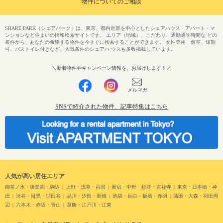
物件についてのご相談
SHARE PARK（シェアパーク）は、東京、都内近郊を中心としたシェアハウス・アパート・マ
ンションなど住まいの情報検索サイトです。 エリア（地域）、こだわり、通勤通学時間な どの
条件から、あなたの希望する物件を今すぐに検索することができます。 女性専用、個室、短期
可、バストイレ付きなど、人気条件のシェアハ ウスも多数掲載しています。
＼新着物件やキャンペーン情報を、お届けします！／
メルマガ
SNSで紹介された物件、記事特集はこちら
人気が高い居住エリア
御茶ノ水・後楽園・駒込
上野・浅草・両国
新宿・中野・杉並・吉祥寺
東京・日本橋・神
田
渋谷・目黒・世田谷
品川・汐留・新橋
池袋・目白・板橋・赤羽
蒲田・大森・羽田周
辺
六本木・赤坂・青山
葛飾・江戸川・江東