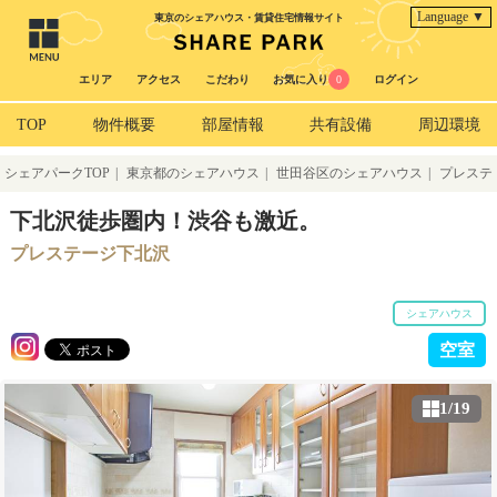
Language ▼
東京のシェアハウス・賃貸住宅情報サイト
エリア
アクセス
こだわり
お気に入り
0
ログイン
TOP
物件概要
部屋情報
共有設備
周辺環境
シェアパークTOP
|
東京都のシェアハウス
|
世田谷区のシェアハウス
|
プレステ
ージ下北沢
下北沢徒歩圏内！渋谷も激近。
プレステージ下北沢
シェアハウス
空室
1/19