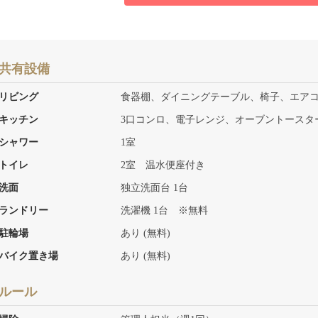
共有設備
リビング
食器棚、ダイニングテーブル、椅子、エア
キッチン
3口コンロ、電子レンジ、オーブントースタ
シャワー
1室
トイレ
2室 温水便座付き
洗面
独立洗面台 1台
ランドリー
洗濯機 1台 ※無料
駐輪場
あり (無料)
バイク置き場
あり (無料)
ルール