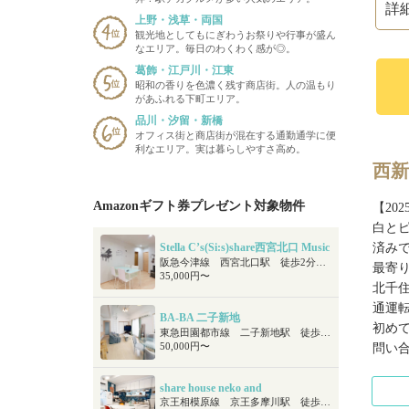
詳
上野・浅草・両国
観光地としてもにぎわうお祭りや行事が盛ん
なエリア。毎日のわくわく感が◎。
葛飾・江戸川・江東
昭和の香りを色濃く残す商店街。人の温もり
があふれる下町エリア。
品川・汐留・新橋
オフィス街と商店街が混在する通勤通学に便
利なエリア。実は暮らしやすさ高め。
西新
Amazonギフト券プレゼント対象物件
【20
白と
済み
Stella C’s(Si:s)share西宮北口 Music
阪急今津線 西宮北口駅 徒歩2分 ＪＲ東海道本線 西宮駅 徒歩20分
最寄
35,000円〜
北千
通運
BA-BA 二子新地
初め
東急田園都市線 二子新地駅 徒歩6分
50,000円〜
問い
share house neko and
京王相模原線 京王多摩川駅 徒歩9分 京王線 調布駅 徒歩14分