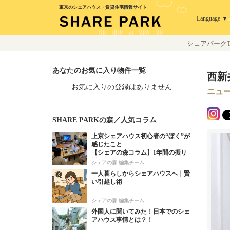
東京のシェアハウス・賃貸住宅情報サイト
Language ▼
シェアパークT
あなたのお気に入り物件一覧
西新
お気に入りの登録はありません
ニュ
SHARE PARKの森／人気コラム
上京シェアハウス初心者の“ぼく”が
感じたこと
【シェアの森コラム】1年間の振り
返り！
シェアの森 編集チーム
一人暮らしからシェアハウスへ｜賢
い引越し術
シェアの森 編集チーム
外国人に聞いてみた！日本でのシェ
アハウス事情とは？！