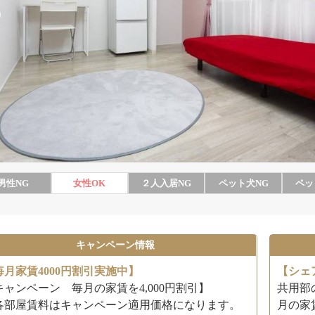
男性
NG
女性
OK
２人入居
NG
ペット犬
NG
ペッ
キャンペーン情報
毎月家賃4000円割引実施中】
【シェ
キャンペーン 毎月の家賃を4,000円割引】
共用部
各部屋賃料はキャンペーン適用価格になります。
月の家