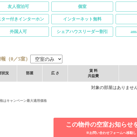
友人宿泊可
個室
ニター付きインターホン
インターネット無料
外国人可
シェアハウスリーダー割引
am
報（0／5室）
賃 料
室
状況
部屋
広 さ
共益費
対象の部屋はありませ
格はキャンペーン最大適用価格
この物件の空室お知らせ
※お問い合わせフォームへ移動し