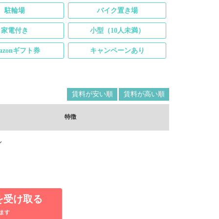
駐輪場
バイク置き場
家電付き
小型（10人未満）
azonギフト券
キャンペーンあり
賃料が安い順
賃料が高い順
特徴
ん
を受け取る
ます