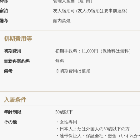
掃除
管理人担当（週1回）
宿泊
友人宿泊可 (友人の宿泊は要事前連絡)
備考
館内禁煙
初期費用等
初期費用
初期手数料：11,000円（保険料は無料）
更新再契約料
無料
備考
※初期費用は償却
入居条件
年齢制限
50歳以下
その他
・女性専用
・日本人または外国人の50歳以下の方
・連帯保証人・保証会社・敷金（いずれか