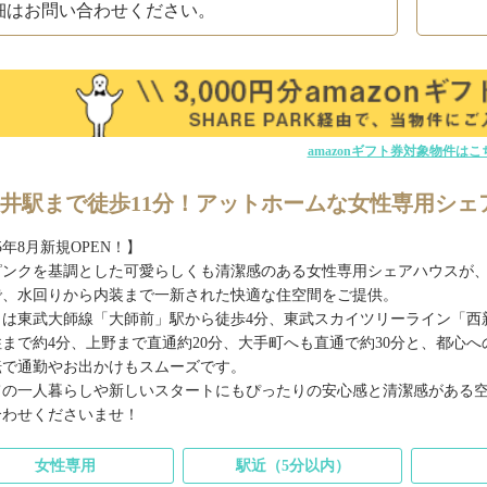
細はお問い合わせください。
amazonギフト券対象物件はこ
井駅まで徒歩11分！アットホームな女性専用シェ
25年8月新規OPEN！】
ピンクを基調とした可愛らしくも清潔感のある女性専用シェアハウスが
で、水回りから内装まで一新された快適な住空間をご提供。
りは東武大師線「大師前」駅から徒歩4分、東武スカイツリーライン「西新
住まで約4分、上野まで直通約20分、大手町へも直通で約30分と、都心
転で通勤やお出かけもスムーズです。
ての一人暮らしや新しいスタートにもぴったりの安心感と清潔感がある
合わせくださいませ！
女性専用
駅近（5分以内）