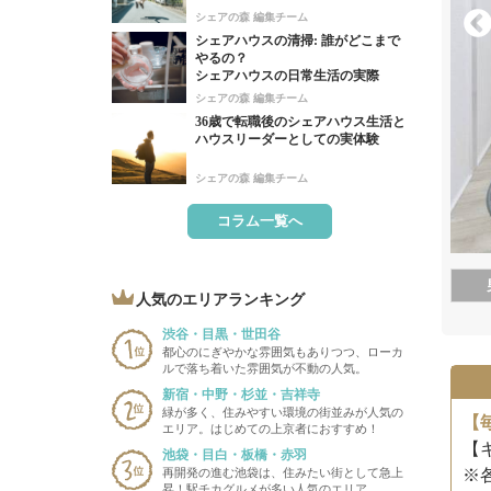
シェアの森 編集チーム
シェアハウスの清掃: 誰がどこまで
やるの？
シェアハウスの日常生活の実際
シェアの森 編集チーム
36歳で転職後のシェアハウス生活と
ハウスリーダーとしての実体験
シェアの森 編集チーム
コラム一覧へ
人気のエリアランキング
渋谷・目黒・世田谷
都心のにぎやかな雰囲気もありつつ、ローカ
ルで落ち着いた雰囲気が不動の人気。
新宿・中野・杉並・吉祥寺
緑が多く、住みやすい環境の街並みが人気の
【
エリア。はじめての上京者におすすめ！
【
池袋・目白・板橋・赤羽
再開発の進む池袋は、住みたい街として急上
※
昇！駅チカグルメが多い人気のエリア。