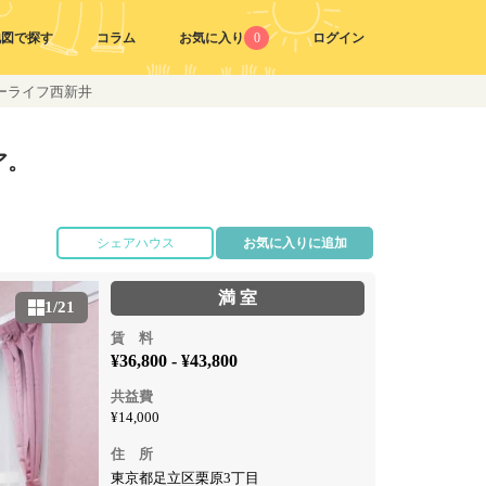
地図で探す
コラム
お気に入り
0
ログイン
ーライフ西新井
ア。
シェアハウス
お気に入りに追加
満 室
1/21
賃 料
¥36,800 - ¥43,800
共益費
¥14,000
住 所
東京都足立区栗原3丁目