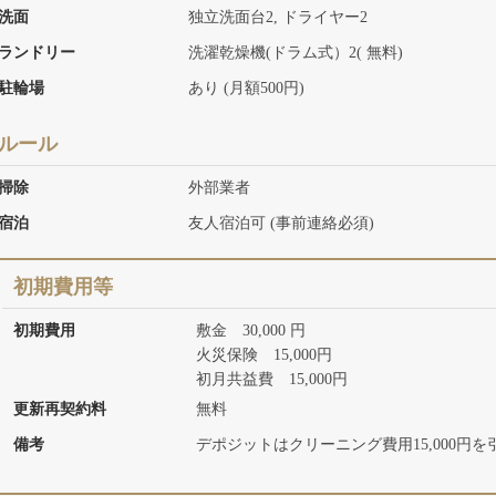
洗面
独立洗面台2, ドライヤー2
ランドリー
洗濯乾燥機(ドラム式）2( 無料)
駐輪場
あり (月額500円)
ルール
掃除
外部業者
宿泊
友人宿泊可 (事前連絡必須)
初期費用等
初期費用
敷金 30,000 円
火災保険 15,000円
初月共益費 15,000円
更新再契約料
無料
備考
デポジットはクリーニング費用15,000円