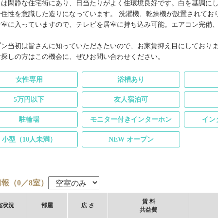
スは閑静な住宅街にあり、日当たりがよく住環境良好です。白を基調にし
居住性を意識した造りになっています。 洗濯機、乾燥機が設置されており
全室に入っていますので、テレビを居室に持ち込み可能。エアコン完備
。
プン当初は皆さんに知っていただきたいので、お家賃抑え目にしており
お探しの方はこの機会に、ぜひお問い合わせください。
女性専用
浴槽あり
5万円以下
友人宿泊可
駐輪場
モニター付きインターホン
イン
小型（10人未満）
NEW オープン
報（0／8室）
賃 料
室
状況
部屋
広 さ
共益費