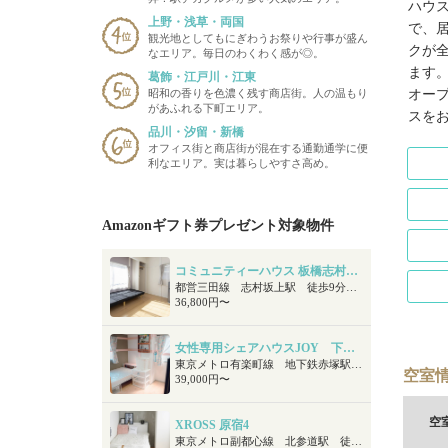
ハウ
上野・浅草・両国
で、
観光地としてもにぎわうお祭りや行事が盛ん
クが
なエリア。毎日のわくわく感が◎。
ます
葛飾・江戸川・江東
昭和の香りを色濃く残す商店街。人の温もり
オー
があふれる下町エリア。
スを
品川・汐留・新橋
オフィス街と商店街が混在する通勤通学に便
利なエリア。実は暮らしやすさ高め。
Amazonギフト券プレゼント対象物件
コミュニティーハウス 板橋志村坂上
都営三田線 志村坂上駅 徒歩9分 都営三田線 志村三丁目駅 徒歩9分
36,800円〜
女性専用シェアハウスJOY 下赤塚2-4B
東京メトロ有楽町線 地下鉄赤塚駅 徒歩2分 東京メトロ副都心線 地下鉄赤塚駅 徒歩2分 東武東上線 下赤塚駅 徒歩2分
空室情
39,000円〜
空
XROSS 原宿4
東京メトロ副都心線 北参道駅 徒歩3分 ＪＲ中央線 千駄ヶ谷駅 徒歩7分 ＪＲ総武線 千駄ヶ谷駅 徒歩7分