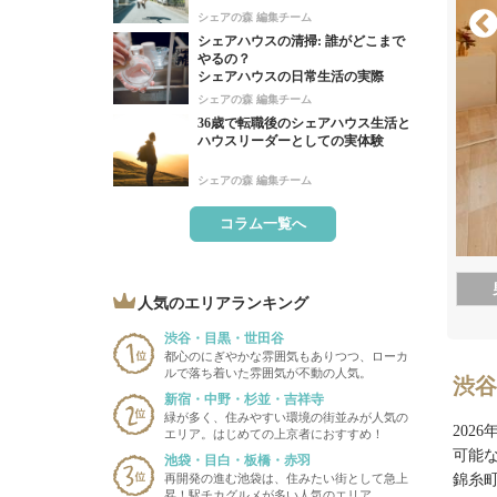
シェアの森 編集チーム
シェアハウスの清掃: 誰がどこまで
やるの？
シェアハウスの日常生活の実際
シェアの森 編集チーム
36歳で転職後のシェアハウス生活と
ハウスリーダーとしての実体験
シェアの森 編集チーム
コラム一覧へ
人気のエリアランキング
渋谷・目黒・世田谷
都心のにぎやかな雰囲気もありつつ、ローカ
ルで落ち着いた雰囲気が不動の人気。
渋谷
新宿・中野・杉並・吉祥寺
緑が多く、住みやすい環境の街並みが人気の
202
エリア。はじめての上京者におすすめ！
可能
池袋・目白・板橋・赤羽
再開発の進む池袋は、住みたい街として急上
錦糸
昇！駅チカグルメが多い人気のエリア。