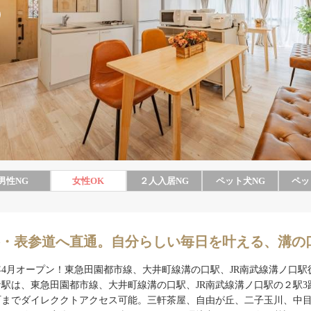
男性
NG
女性
OK
２人入居
NG
ペット犬
NG
ペッ
・表参道へ直通。自分らしい毎日を叶える、溝の
6年4月オープン！東急田園都市線、大井町線溝の口駅、JR南武線溝ノ口
な駅は、東急田園都市線、大井町線溝の口駅、JR南武線溝ノ口駅の２駅
町までダイレククトアクセス可能。三軒茶屋、自由が丘、二子玉川、中