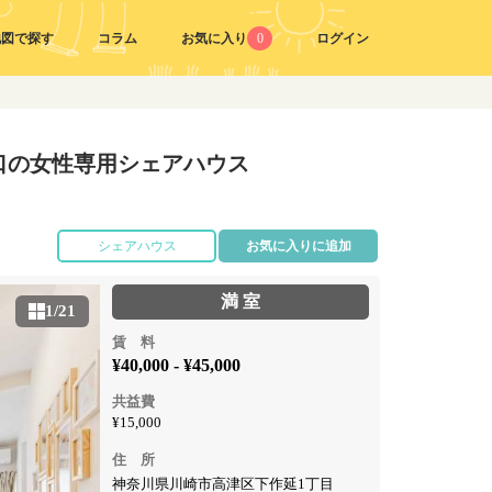
地図で探す
コラム
お気に入り
0
ログイン
口の女性専用シェアハウス
シェアハウス
お気に入りに追加
満 室
1/21
賃 料
¥40,000 - ¥45,000
共益費
¥15,000
住 所
神奈川県川崎市高津区下作延1丁目