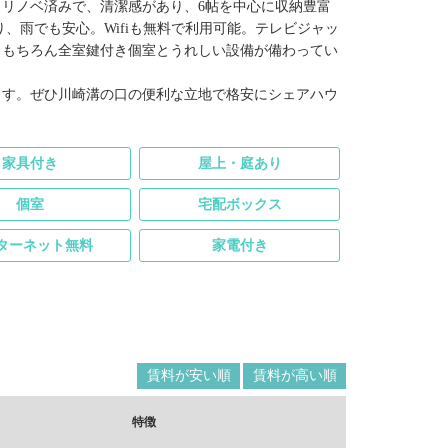
リノベ済みで、清潔感があり、6帖を中心に収納豊富
、雨でも安心。Wifiも無料で利用可能。テレビジャッ
、もちろん全室鍵付き個室とうれしい設備が備わってい
ます。ぜひ川崎溝の口の便利な立地で格安にシェアハウ
家具付き
屋上・庭あり
個室
宅配ボックス
ターネット無料
家電付き
賃料が安い順
賃料が高い順
特徴