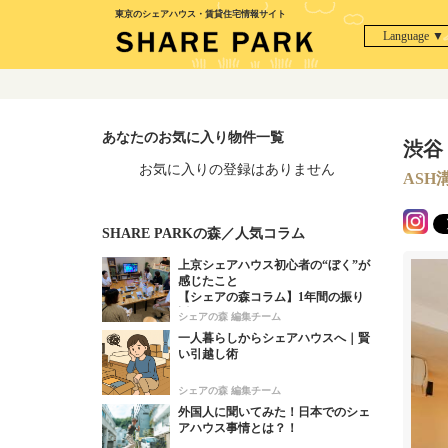
東京のシェアハウス・賃貸住宅情報サイト
Language ▼
あなたのお気に入り物件一覧
渋谷
お気に入りの登録はありません
ASH
SHARE PARKの森／人気コラム
上京シェアハウス初心者の“ぼく”が
感じたこと
【シェアの森コラム】1年間の振り
返り！
シェアの森 編集チーム
一人暮らしからシェアハウスへ｜賢
い引越し術
シェアの森 編集チーム
外国人に聞いてみた！日本でのシェ
アハウス事情とは？！