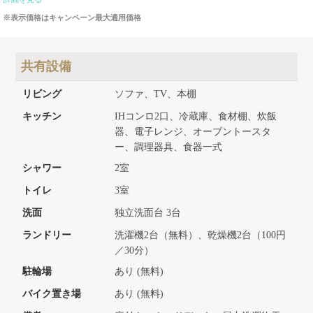
※表示価格はキャンペーン最大適用価格
共有設備
リビング
ソファ、TV、本棚
キッチン
IHコンロ2口、冷蔵庫、食材棚、炊飯
器、電子レンジ、オーブントースタ
ー、調理器具、食器一式
シャワー
2室
トイレ
3室
洗面
独立洗面台 3台
ランドリー
洗濯機2台（無料）、乾燥機2台（100円
／30分）
駐輪場
あり (無料)
バイク置き場
あり (無料)