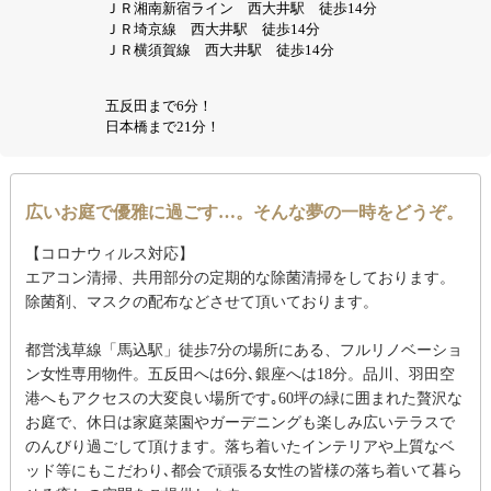
ＪＲ湘南新宿ライン 西大井駅 徒歩14分
ＪＲ埼京線 西大井駅 徒歩14分
ＪＲ横須賀線 西大井駅 徒歩14分
五反田まで6分！
日本橋まで21分！
広いお庭で優雅に過ごす…。そんな夢の一時をどうぞ。
【コロナウィルス対応】
エアコン清掃、共用部分の定期的な除菌清掃をしております。
除菌剤、マスクの配布などさせて頂いております。
都営浅草線「馬込駅」徒歩7分の場所にある、フルリノベーショ
ン女性専用物件。五反田へは6分､銀座へは18分。品川、羽田空
港へもアクセスの大変良い場所です｡60坪の緑に囲まれた贅沢な
お庭で、休日は家庭菜園やガーデニングも楽しみ広いテラスで
のんびり過ごして頂けます。落ち着いたインテリアや上質なベ
ッド等にもこだわり､都会で頑張る女性の皆様の落ち着いて暮ら