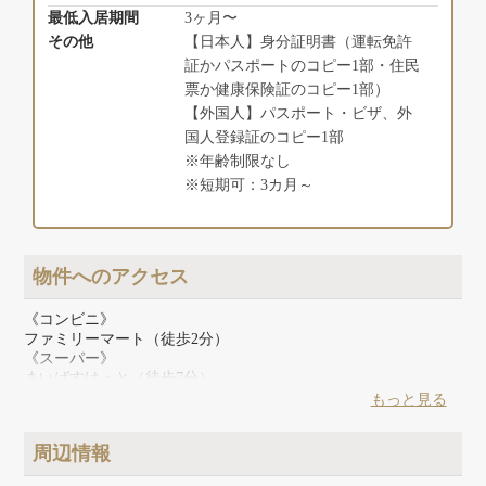
最低入居期間
3ヶ月〜
その他
【日本人】身分証明書（運転免許
証かパスポートのコピー1部・住民
票か健康保険証のコピー1部）
【外国人】パスポート・ビザ、外
国人登録証のコピー1部
※年齢制限なし
※短期可：3カ月～
物件へのアクセス
《コンビニ》
ファミリーマート（徒歩2分）
《スーパー》
まいばすけっと（徒歩7分）
《ドラッグストア》
もっと見る
ケイファーマシー（徒歩5分）
《その他》
周辺情報
図書館（徒歩10分）、郵便局（徒歩7分）、銀行（徒歩5分）