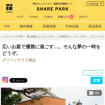
Language ▼
東京のシェアハウス・賃貸住宅情報サイト
エリア
アクセス
こだわり
お気に入り
0
ログイン
TOP
物件概要
部屋情報
共有設備
周辺環境
シェアパークTOP
|
東京都のシェアハウス
|
大田区のシェアハウス
|
グリーンテ
ラス馬込
広いお庭で優雅に過ごす…。そんな夢の一時を
どうぞ。
グリーンテラス馬込
シェアハウス
空室
1/21