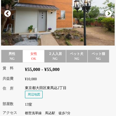
男性
女性
２人入居
ペット犬
ペット猫
NG
OK
NG
NG
NG
賃 料
¥55,000 - ¥55,000
共益費
¥10,000
東京都大田区東馬込2丁目
住 所
周辺地図
部屋数
13室
アクセス
都営浅草線 馬込駅 徒歩7分