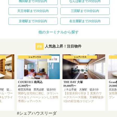
梅田駅まで20分以内
なんば駅まで20分以内
天王寺駅まで20分以内
三宮駅まで20分以内
京都駅まで20分以内
名古屋駅まで20分以内
他のターミナルから探す
PR
人気急上昇！注目物件
シェアハウス
シェアハウス
1
残り
室
COURI 015 南馬込
THE DAY 大塚
Gra
45,000円〜
89,000円〜
29,80
東京メトロ銀座線 浅草駅 徒歩4分
都営浅草線 西馬込駅 徒歩9分
ＪＲ山手線 大塚駅 徒歩1分
ジム・ワー
閑静な住宅街に潜む、タウンハ
【全室水回り付き 】充実のワ
女性限
事もプライ
ウスをリノベーションした女性
ークスペース完備、大塚駅徒歩
プン
境。
専用シェアハウス
1分の好立地コリビング
#シェアハウスリーダ