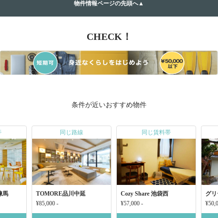
物件情報ページの先頭へ▲
CHECK！
条件が近いおすすめ物件
帯
同じ路線
同じ賃料帯
練馬
TOMORE品川中延
Cozy Share 池袋西
グリ
¥85,000 -
¥57,000 -
¥50,0