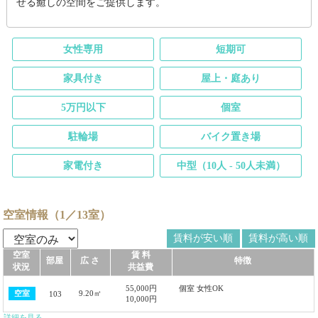
せる癒しの空間をご提供します。
女性専用
短期可
家具付き
屋上・庭あり
5万円以下
個室
駐輪場
バイク置き場
家電付き
中型（10人 - 50人未満）
空室情報（1／13室）
賃料が安い順
賃料が高い順
空室
賃 料
部屋
広 さ
特徴
状況
共益費
55,000円
個室 女性OK
9.20㎡
空室
103
10,000円
詳細を見る