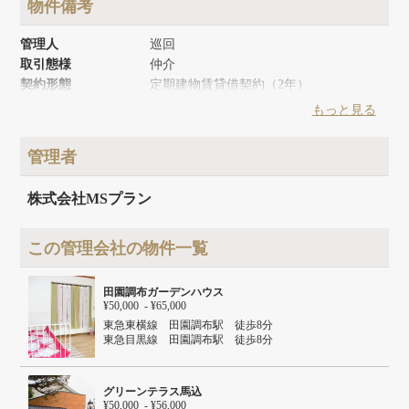
物件備考
管理人
巡回
取引態様
仲介
契約形態
定期建物賃貸借契約（2年）
築年月
1978年1月
もっと見る
リノベーション時期
2016年5月
建物面積
252m²
管理者
建物構造
木造
建物階数
地上2階
株式会社MSプラン
この管理会社の物件一覧
田園調布ガーデンハウス
¥50,000 - ¥65,000
東急東横線 田園調布駅 徒歩8分
東急目黒線 田園調布駅 徒歩8分
東急池上線 雪が谷大塚駅 徒歩12分
グリーンテラス馬込
¥50,000 - ¥56,000