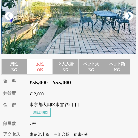
男性
女性
２人入居
ペット犬
ペット猫
NG
OK
NG
NG
NG
賃 料
¥55,000 - ¥55,000
共益費
¥12,000
東京都大田区東雪谷2丁目
住 所
周辺地図
部屋数
7室
アクセス
東急池上線 石川台駅 徒歩3分