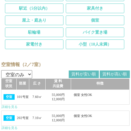
駅近（5分以内）
家具付き
屋上・庭あり
個室
駐輪場
バイク置き場
家電付き
小型（10人未満）
空室情報（2／7室）
賃料が安い順
賃料が高い順
空室
賃 料
部屋
広 さ
特徴
状況
共益費
55,000円
個室 女性OK
101号室
7.60㎡
空室
12,000円
詳細を見る
55,000円
個室 女性OK
202号室
7.10㎡
空室
12,000円
詳細を見る