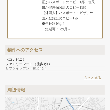
証かパスポートのコピー1部・住民
票か健康保険証のコピー1部）
【外国人】パスポート・ビザ、外
国人登録証のコピー1部
※年齢制限なし
※短期可：3カ月～
物件へのアクセス
《コンビニ》
ファミリーマート（徒歩3分）
セブンイレブン（徒歩4分）
《スーパー》
もっと見る
miniピアゴ（徒歩3分）、ピーコック（徒歩6分）
周辺情報
《その他》
くすりセイジョー（徒歩4分）、郵便局（徒歩3分）、さわやか
信用金庫（徒歩4分）、100円ショップ