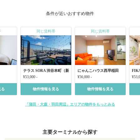
条件が近いおすすめ物件
帯
同じ賃料帯
同じ賃料帯
テラス SORA 渋谷本町（新宿エリア）
にゃんこハウス西早稲田
FIK
¥53,000 -
¥56,000 -
¥53,0
見る
物件情報を見る
物件情報を見る
「蒲田・大森・羽田周辺」エリアの物件をもっとみる
主要ターミナルから探す