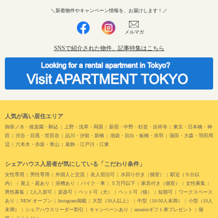
＼新着物件やキャンペーン情報を、お届けします！／
メルマガ
SNSで紹介された物件、記事特集はこちら
人気が高い居住エリア
御茶ノ水・後楽園・駒込
上野・浅草・両国
新宿・中野・杉並・吉祥寺
東京・日本橋・神
田
渋谷・目黒・世田谷
品川・汐留・新橋
池袋・目白・板橋・赤羽
蒲田・大森・羽田周
辺
六本木・赤坂・青山
葛飾・江戸川・江東
シェアハウス入居者が気にしている「こだわり条件」
女性専用
男性専用
外国人と交流
友人宿泊可
水回り付き（個室）
駅近（５分以
内）
屋上・庭あり
浴槽あり
バイク・車
５万円以下
家具付き（個室）
女性募集
男性募集
2人入居可
楽器可
ペット可（犬）
ペット可（猫）
短期可
ワークスペース
あり
NEW オープン
Instagram掲載
大型（50人以上）
中型（10-50人未満）
小型（10人
未満）
シェアハウスリーダー割引
キャンペーンあり
amazonギフト券プレゼント
個