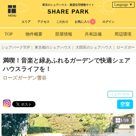
Language ▼
東京のシェアハウス・賃貸住宅情報サイト
エリア
アクセス
こだわり
お気に入り
0
ログイン
TOP
物件概要
部屋情報
共有設備
周辺環境
シェアパークTOP
|
東京都のシェアハウス
|
大田区のシェアハウス
|
ローズガー
デン雪谷
満喫！音楽と緑あふれるガーデンで快適シェア
ハウスライフを！
ローズガーデン雪谷
シェアハウス
空室
1/10