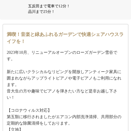
五反田まで電車で12分！
品川まで25分！
満喫！音楽と緑あふれるガーデンで快適シェアハウスラ
イフを！
2023年10月、リニューアルオープンのローズガーデン雪谷で
す。
新たに広いクラシカルなリビングを開放しアンティーク家具に
囲まれながらアップライトピアノや電子ピアノもご利用になれ
ます。
音大生の方や趣味でピアノを弾きたい方など是非お越し下さ
い！
【コロナウィルス対応】
第五類に移行されましたがエアコン内部洗浄清掃、共用部分の
定期的な除菌清掃をしております。
【立地】