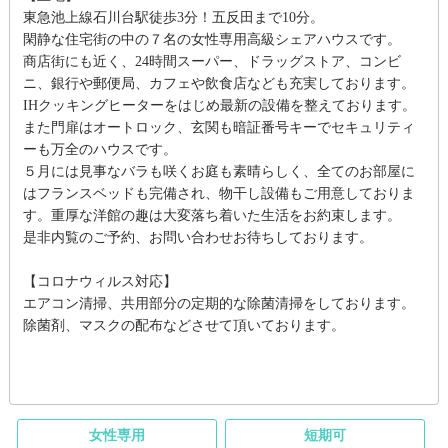
東急池上線石川台駅徒歩3分！五反田まで10分。
閑静な住宅街の中の７名の女性専用高級シェアハウスです。
商店街にも近く、24時間スーパー、ドラッグストア、コンビ
ニ、銀行や郵便局、カフェや飲食店なども充実しております。
IHクッキングヒーターをはじめ最新の設備を整えております。
また門扉はオートロック、玄関も暗証番号キーでセキュリティ
ーも万全のハウスです。
５月には見事なバラも咲くお庭も素晴らしく、全てのお部屋に
はフランスベッドも完備され、物干し設備もご用意しておりま
す。重厚な洋館の趣は大変落ち着いた生活をお約束します。
是非内覧のご予約、お問い合わせお待ちしております。
【コロナウィルス対応】
エアコン清掃、共用部分の定期的な除菌清掃をしております。
除菌剤、マスクの配布などさせて頂いております。
女性専用
短期可