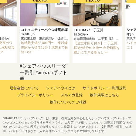
シェアハウス
シェアハウス
1
残り
室
コミュニティーハウス練馬赤塚
シェ
THE DAY⁺二子玉川
35,800円〜
0円〜
88,000円〜
徒歩1分
東武東上線 東武練馬駅 徒歩12分
東急田園都市線 二子玉川駅 徒歩8分
充実のワ
地域最安値35,800円〜！東武練
ハイ
【全室水回り付き】二子玉川
大塚駅徒歩
馬駅から徒歩12分！池袋まで最
に！
駅徒歩8分の立地ー 自分時間を
ング
短13分！
豊かにできる暮らし ー
#シェアハウスリーダ
ー割引
#amazonギフト
券
運営会社について
シェアハウスとは
サイトポリシー・利用規約
プライバシーポリシー
メルマガ登録
物件掲載はこちら
物件についてのご相談
SHARE PARK（シェアパーク）は、東京、都内近郊を中心としたシェアハウス・アパート・マ
ンションなど住まいの情報検索サイトです。 エリア（地域）、こだわり、通勤通学時間な どの
条件から、あなたの希望する物件を今すぐに検索することができます。 女性専用、個室、短期
可、バストイレ付きなど、人気条件のシェアハ ウスも多数掲載しています。