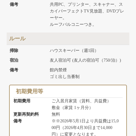
備考
共用PC、プリンター、スキャナー、ス
カイパーフェクトTV見放題、DVDプレ
ーヤー。
ルーフバルコニーつき。
ルール
掃除
ハウスキーパー（週1回）
宿泊
友人宿泊可 (友人の宿泊可（750/泊）)
備考
館内禁煙
ゴミ出し当番制
初期費用等
初期費用
ご入居月家賃（賃料、共益費）
敷金（家賃 1ヶ月分）
更新再契約料
無料
備考
※※2026年5月1日より共益費は15,0
00円（2026年4月30日まで14,000
円）に変更となります。