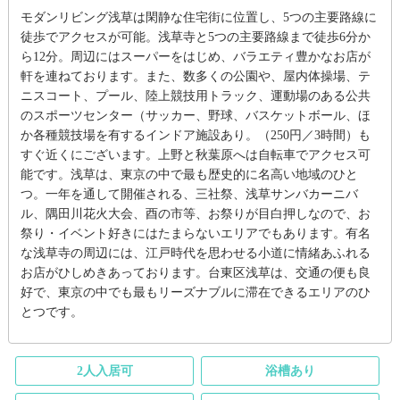
モダンリビング浅草は閑静な住宅街に位置し、5つの主要路線に
徒歩でアクセスが可能。浅草寺と5つの主要路線まで徒歩6分か
ら12分。周辺にはスーパーをはじめ、バラエティ豊かなお店が
軒を連ねております。また、数多くの公園や、屋内体操場、テ
ニスコート、プール、陸上競技用トラック、運動場のある公共
のスポーツセンター（サッカー、野球、バスケットボール、ほ
か各種競技場を有するインドア施設あり。（250円／3時間）も
すぐ近くにございます。上野と秋葉原へは自転車でアクセス可
能です。浅草は、東京の中で最も歴史的に名高い地域のひと
つ。一年を通して開催される、三社祭、浅草サンバカーニバ
ル、隅田川花火大会、酉の市等、お祭りが目白押しなので、お
祭り・イベント好きにはたまらないエリアでもあります。有名
な浅草寺の周辺には、江戸時代を思わせる小道に情緒あふれる
お店がひしめきあっております。台東区浅草は、交通の便も良
好で、東京の中でも最もリーズナブルに滞在できるエリアのひ
とつです。
2人入居可
浴槽あり