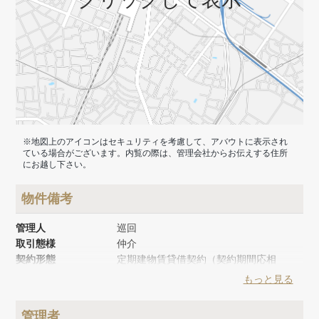
※地図上のアイコンはセキュリティを考慮して、アバウトに表示され
ている場合がございます。内覧の際は、管理会社からお伝えする住所
にお越し下さい。
物件備考
管理人
巡回
取引態様
仲介
契約形態
定期建物賃貸借契約（契約期間応相
談）
もっと見る
築年月
1986年3月
リノベーション時期
2017年1月
管理者