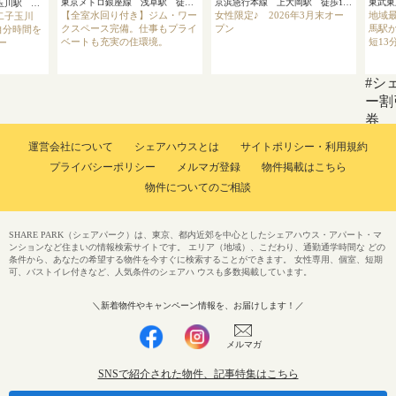
東京メトロ銀座線 浅草駅 徒歩4分
京浜急行本線 上大岡駅 徒歩13分
東急田園都市線 二子玉川駅 徒歩8分
【全室水回り付き】ジム・ワー
女性限定♪ 2026年3月末オー
地域最
二子玉川
クスペース完備。仕事もプライ
プン
馬駅か
自分時間を
ベートも充実の住環境。
短13
ー
#シ
ー割
券
運営会社について
シェアハウスとは
サイトポリシー・利用規約
プライバシーポリシー
メルマガ登録
物件掲載はこちら
物件についてのご相談
SHARE PARK（シェアパーク）は、東京、都内近郊を中心としたシェアハウス・アパート・マ
ンションなど住まいの情報検索サイトです。 エリア（地域）、こだわり、通勤通学時間な どの
条件から、あなたの希望する物件を今すぐに検索することができます。 女性専用、個室、短期
可、バストイレ付きなど、人気条件のシェアハ ウスも多数掲載しています。
＼新着物件やキャンペーン情報を、お届けします！／
メルマガ
SNSで紹介された物件、記事特集はこちら