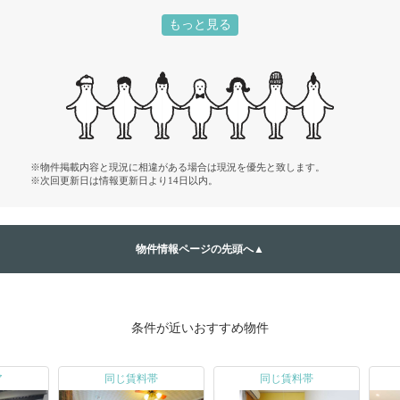
ＪＲ湘南新宿ライン 池袋駅 徒歩18分
もっと見る
※物件掲載内容と現況に相違がある場合は現況を優先と致します。
※次回更新日は情報更新日より14日以内。
物件情報ページの先頭へ▲
条件が近いおすすめ物件
ア
同じ賃料帯
同じ賃料帯