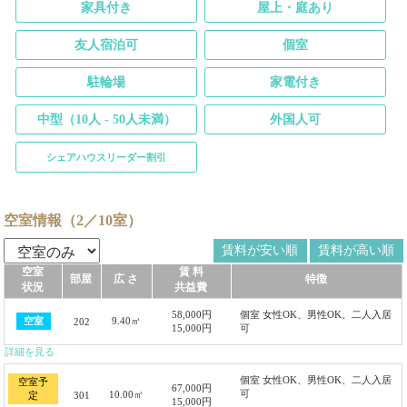
家具付き
屋上・庭あり
友人宿泊可
個室
駐輪場
家電付き
中型（10人 - 50人未満）
外国人可
シェアハウスリーダー割引
空室情報（2／10室）
賃料が安い順
賃料が高い順
空室
賃 料
部屋
広 さ
特徴
状況
共益費
58,000円
個室 女性OK、男性OK、二人入居
9.40㎡
空室
202
15,000円
可
詳細を見る
個室 女性OK、男性OK、二人入居
空室予
67,000円
可
10.00㎡
301
定
15,000円