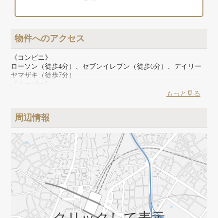
物件へのアクセス
《コンビニ》
ローソン（徒歩4分）、セブンイレブン（徒歩6分）、デイリー
ヤマザキ（徒歩7分）
《スーパー》
ライフ（徒歩11分）
もっと見る
《その他》
100円ショップ シルク（徒歩8分）、浅草寺（徒歩9分）、ドン・
周辺情報
キホーテ（徒歩11分）、浅草ROX（徒歩14分）
クリックして表示