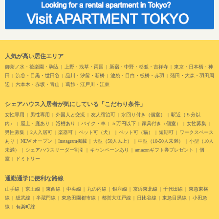
人気が高い居住エリア
御茶ノ水・後楽園・駒込
上野・浅草・両国
新宿・中野・杉並・吉祥寺
東京・日本橋・神
田
渋谷・目黒・世田谷
品川・汐留・新橋
池袋・目白・板橋・赤羽
蒲田・大森・羽田周
辺
六本木・赤坂・青山
葛飾・江戸川・江東
シェアハウス入居者が気にしている「こだわり条件」
女性専用
男性専用
外国人と交流
友人宿泊可
水回り付き（個室）
駅近（５分以
内）
屋上・庭あり
浴槽あり
バイク・車
５万円以下
家具付き（個室）
女性募集
男性募集
2人入居可
楽器可
ペット可（犬）
ペット可（猫）
短期可
ワークスペース
あり
NEW オープン
Instagram掲載
大型（50人以上）
中型（10-50人未満）
小型（10人
未満）
シェアハウスリーダー割引
キャンペーンあり
amazonギフト券プレゼント
個
室
ドミトリー
通勤通学に便利な路線
山手線
京王線
東西線
中央線
丸の内線
銀座線
京浜東北線
千代田線
東急東横
線
総武線
半蔵門線
東急田園都市線
都営大江戸線
日比谷線
東急目黒線
小田急
線
有楽町線