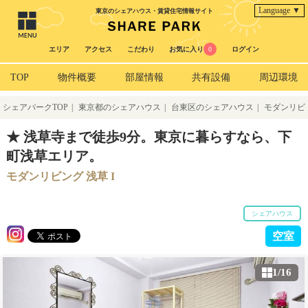
Language ▼
東京のシェアハウス・賃貸住宅情報サイト
エリア
アクセス
こだわり
お気に入り
0
ログイン
TOP
物件概要
部屋情報
共有設備
周辺環境
シェアパークTOP
|
東京都のシェアハウス
|
台東区のシェアハウス
|
モダンリビ
ング 浅草 I
★ 浅草寺まで徒歩9分。東京に暮らすなら、下
町浅草エリア。
モダンリビング 浅草 I
シェアハウス
空室
1/16