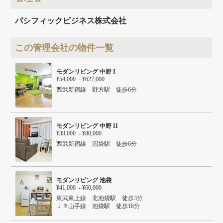
建物面積
210.06m²
建物構造
鉄骨造
パシフィックビジネス株式会社
建物階数
地上5階
この管理会社の物件一覧
モダンリビング 中野 I
¥54,000 - ¥627,000
西武新宿線 野方駅 徒歩6分
モダンリビング 中野 II
¥38,000 - ¥80,000
西武新宿線 沼袋駅 徒歩6分
モダンリビング 池袋
¥41,000 - ¥60,000
東武東上線 北池袋駅 徒歩3分
ＪＲ山手線 池袋駅 徒歩18分
ＪＲ埼京線 池袋駅 徒歩18分
東武東上線 池袋駅 徒歩18分