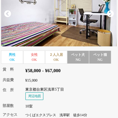
男性
女性
２人入居
ペット犬
ペット猫
OK
OK
OK
NG
NG
賃 料
¥58,000 - ¥67,000
共益費
¥15,000
東京都台東区浅草5丁目
住 所
周辺地図
部屋数
10室
アクセス
つくばエクスプレス 浅草駅 徒歩14分