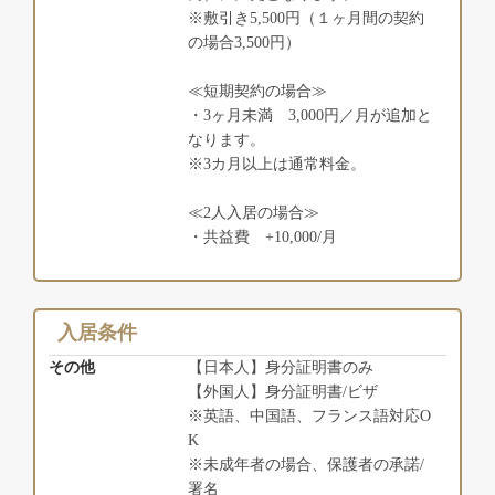
※敷引き5,500円（１ヶ月間の契約
の場合3,500円）
≪短期契約の場合≫
・3ヶ月未満 3,000円／月が追加と
なります。
※3カ月以上は通常料金。
≪2人入居の場合≫
・共益費 +10,000/月
入居条件
その他
【日本人】身分証明書のみ
【外国人】身分証明書/ビザ
※英語、中国語、フランス語対応O
K
※未成年者の場合、保護者の承諾/
署名