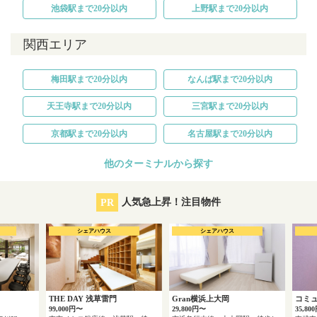
池袋駅まで20分以内
上野駅まで20分以内
関西エリア
梅田駅まで20分以内
なんば駅まで20分以内
天王寺駅まで20分以内
三宮駅まで20分以内
京都駅まで20分以内
名古屋駅まで20分以内
他のターミナルから探す
PR
人気急上昇！注目物件
シェアハウス
シェアハウス
THE DAY 浅草雷門
Gran横浜上大岡
コミ
99,000円〜
29,800円〜
35,80