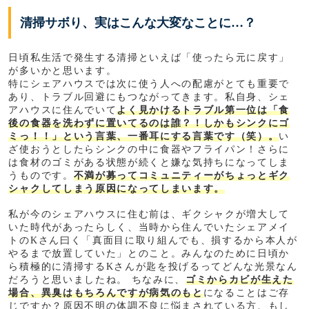
清掃サボり、実はこんな大変なことに…？
日頃私生活で発生する清掃といえば「使ったら元に戻す」
が多いかと思います。
特にシェアハウスでは次に使う人への配慮がとても重要で
あり、トラブル回避にもつながってきます。私自身、シェ
アハウスに住んでいて
よく見かけるトラブル第一位は「食
後の食器を洗わずに置いてるのは誰？！しかもシンクにゴ
ミっ！！」という言葉、一番耳にする言葉です（笑）。
い
ざ使おうとしたらシンクの中に食器やフライパン！さらに
は食材のゴミがある状態が続くと嫌な気持ちになってしま
うものです。
不満が募ってコミュニティーがちょっとギク
シャクしてしまう原因になってしまいます。
私が今のシェアハウスに住む前は、ギクシャクが増大して
いた時代があったらしく、当時から住んでいたシェアメイ
トのKさん曰く「真面目に取り組んでも、損するから本人が
やるまで放置していた」とのこと。みんなのために日頃か
ら積極的に清掃するKさんが匙を投げるってどんな光景なん
だろうと思いましたね。 ちなみに、
ゴミからカビが生えた
場合、異臭はもちろんですが病気のもと
になることはご存
じですか？原因不明の体調不良に悩まされている方、もし