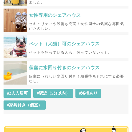
ました。
女性専用の
シェアハウス
セキュリティや設備も充実！女性同士の気楽な雰囲気
がたのしい。
ペット（犬猫）可の
シェアハウス
ペットを飼っている人も、飼っていない人も。
個室に水回り付きの
シェアハウス
個室にうれしい水回り付き！順番待ちも気にする必要
なし。
#2人入居可
#駅近（5分以内）
#浴槽あり
#家具付き（個室）