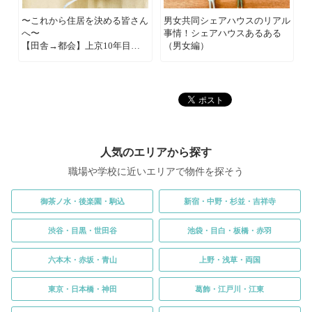
〜これから住居を決める皆さん
男女共同シェアハウスのリアル
へ〜
事情！シェアハウスあるある
【田舎→都会】上京10年目
（男女編）
の“ぼく”が感じた東京生活のあ
れこれ。
人気のエリアから探す
職場や学校に近いエリアで物件を探そう
御茶ノ水・後楽園・駒込
新宿・中野・杉並・吉祥寺
渋谷・目黒・世田谷
池袋・目白・板橋・赤羽
六本木・赤坂・青山
上野・浅草・両国
東京・日本橋・神田
葛飾・江戸川・江東