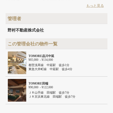
告により途中解約可能
もっと見る
築年月
2025年2月
建物面積
577.15m²
管理者
建物構造
RC
建物階数
地上11階 地下1階
野村不動産株式会社
この管理会社の物件一覧
TOMORE品川中延
¥85,000 - ¥134,000
都営浅草線 中延駅 徒歩1分
東急大井町線 中延駅 徒歩4分
東急池上線 荏原中延駅 徒歩10分
東急大井町線 戸越公園駅 徒歩11分
TOMORE田端
¥90,000 - ¥122,000
ＪＲ山手線 田端駅 徒歩7分
ＪＲ京浜東北線 田端駅 徒歩7分
東京メトロ千代田線 西日暮里駅 徒歩9分