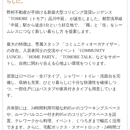
らしに。
野村不動産が手掛ける新築大型コリビング賃貸レジデンス
「TOMORE（トモア）品川中延」 が誕生しました。都営浅草線
「中延」駅から徒歩1分という好立地で、「職」と「住」をシー
ムレスにつなぐ新しい暮らし方 を提案します。
最大の特徴は、専属スタッフ 「コミュニティオーガナイザー」
の存在。入居者同士の交流やイベント「COMMUNITY
LUNCH」「HOME PARTY」「TOMORE TALK」などをサポー
トし、自然に関わり合える心地よい環境をつくります。
居室は12〜15㎡・全17タイプ。シャワー・トイレ・洗面台を完
備し、収納も充実。ひとり暮らしに十分な快適性を確保しつ
つ、一部住戸にはバスタブや家具付きタイプも用意していま
す。
共有部には、24時間利用可能な約85㎡のコワーキングスペース
や、ルーフバルコニー付き約95㎡のコリビングスペースを設
置。テレワークから料理、イベント、くつろぎまで幅広く活用
できます。さらに、宅配ボックス・スマートロック・24時間ゴ