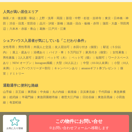
人気が高い居住エリア
御茶ノ水・後楽園・駒込
上野・浅草・両国
新宿・中野・杉並・吉祥寺
東京・日本橋・神
田
渋谷・目黒・世田谷
品川・汐留・新橋
池袋・目白・板橋・赤羽
蒲田・大森・羽田周
辺
六本木・赤坂・青山
葛飾・江戸川・江東
シェアハウス入居者が気にしている「こだわり条件」
女性専用
男性専用
外国人と交流
友人宿泊可
水回り付き（個室）
駅近（５分以
内）
屋上・庭あり
浴槽あり
バイク・車
５万円以下
家具付き（個室）
女性募集
男性募集
2人入居可
楽器可
ペット可（犬）
ペット可（猫）
短期可
ワークスペース
あり
NEW オープン
Instagram掲載
大型（50人以上）
中型（10-50人未満）
小型（10人
未満）
シェアハウスリーダー割引
キャンペーンあり
amazonギフト券プレゼント
個
室
ドミトリー
通勤通学に便利な路線
山手線
京王線
東西線
中央線
丸の内線
銀座線
京浜東北線
千代田線
東急東横
線
総武線
半蔵門線
東急田園都市線
都営大江戸線
日比谷線
東急目黒線
小田急
線
有楽町線
この物件にお問い合せ
© SHARE PARK
※お問い合わせフォームへ移動します
お気に入り登録