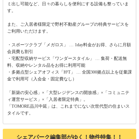
ミ出し可能など、日々の暮らしを便利にする設備も整っていま
す。
また、ご入居者様限定で野村不動産グループの特典サービスを
ご利用いただけます。
・スポーツクラブ「メガロス」 … 1day料金がお得、さらに月額
会員費も割引
・宅配型収納サービス「ワンダースタイル」 … 集荷・配送無
料、収納やレンタル品をお得に利用可能
・多拠点型シェアオフィス「H¹T」 … 全国300拠点以上を従量課
金で利用可（入会金・固定費なし）
「新築の安心感」×「大型レジデンスの開放感」×「コミュニテ
ィ運営サービス」×「入居者限定特典」。
「TOMORE品川中延」は、これまでにない次世代型の住まいス
タイルです。
シェアパーク編集部がゆく！物件特集！！