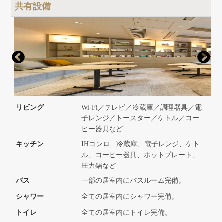
共有設備
リビング
Wi-Fi／テレビ／冷蔵庫／調理器具／電
子レンジ／トースター／ケトル／コー
ヒー器具など
キッチン
IHコンロ、冷蔵庫、電子レンジ、ケト
ル、コーヒー器具、ホットプレート、
圧力鍋など
バス
一部の居室内にバスルーム完備。
シャワー
全ての居室内にシャワー完備。
トイレ
全ての居室内にトイレ完備。