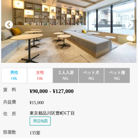
男性
女性
２人入居
ペット犬
ペット猫
OK
OK
NG
NG
NG
賃 料
¥90,000 - ¥127,000
共益費
¥15,000
東京都品川区豊町6丁目
住 所
周辺地図
部屋数
135室