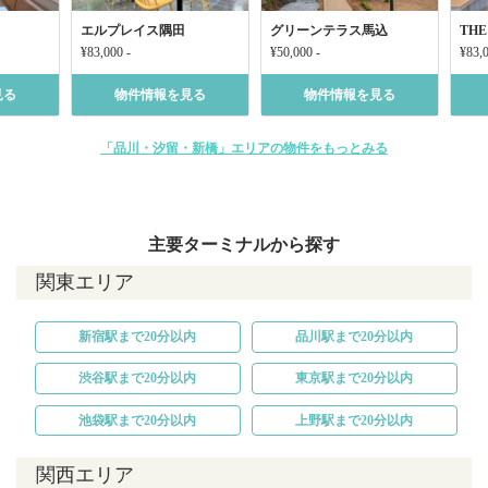
エルプレイス隅田
グリーンテラス馬込
THE
¥83,000 -
¥50,000 -
¥83,0
見る
物件情報を見る
物件情報を見る
「品川・汐留・新橋」エリアの物件をもっとみる
主要ターミナルから探す
関東エリア
新宿駅まで20分以内
品川駅まで20分以内
渋谷駅まで20分以内
東京駅まで20分以内
池袋駅まで20分以内
上野駅まで20分以内
関西エリア