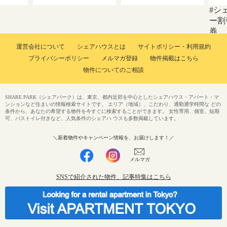
#シ
ー割
券
運営会社について
シェアハウスとは
サイトポリシー・利用規約
プライバシーポリシー
メルマガ登録
物件掲載はこちら
物件についてのご相談
SHARE PARK（シェアパーク）は、東京、都内近郊を中心としたシェアハウス・アパート・マ
ンションなど住まいの情報検索サイトです。 エリア（地域）、こだわり、通勤通学時間な どの
条件から、あなたの希望する物件を今すぐに検索することができます。 女性専用、個室、短期
可、バストイレ付きなど、人気条件のシェアハ ウスも多数掲載しています。
＼新着物件やキャンペーン情報を、お届けします！／
メルマガ
SNSで紹介された物件、記事特集はこちら