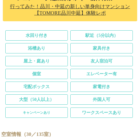
行ってみた！品川・中延の新しい単身向けマンション
【TOMORE品川中延】体験レポ
水回り付き
駅近（5分以内）
浴槽あり
家具付き
屋上・庭あり
友人宿泊可
個室
エレベーター有
宅配ボックス
家電付き
大型（50人以上）
外国人可
ワークスペースあり
キャンペーンあり
空室情報（30／135室）