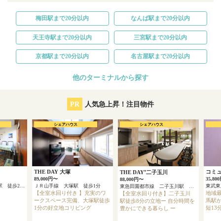
梅田駅まで20分以内
なんば駅まで20分以内
天王寺駅まで20分以内
三宮駅まで20分以内
京都駅まで20分以内
名古屋駅まで20分以内
他のターミナルから探す
PR
人気急上昇！注目物件
シェアハウス
シェアハウス
THE DAY 大塚
コミ
THE DAY⁺二子玉川
89,000円〜
35,80
88,000円〜
東急多摩川線 下丸子駅 徒歩2分
ＪＲ山手線 大塚駅 徒歩1分
東急田園都市線 二子玉川駅 徒歩8分
【全室水回り付き 】充実のワ
地域最
【全室水回り付き】二子玉川
ークスペース完備、大塚駅徒歩
馬駅か
駅徒歩8分の立地ー 自分時間を
1分の好立地コリビング
短13
豊かにできる暮らし ー