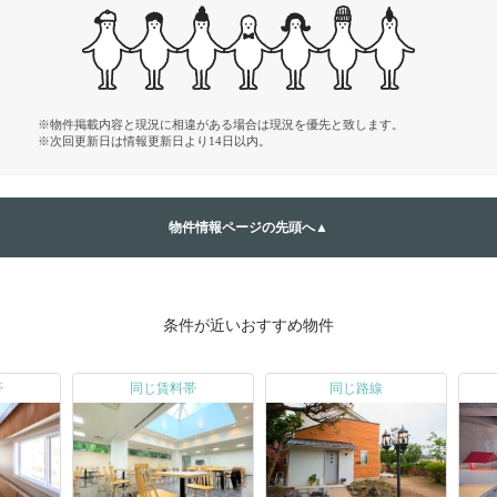
※物件掲載内容と現況に相違がある場合は現況を優先と致します。
※次回更新日は情報更新日より14日以内。
物件情報ページの先頭へ▲
条件が近いおすすめ物件
帯
同じ賃料帯
同じ路線