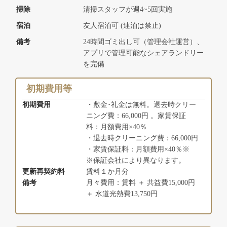
掃除
清掃スタッフが週4~5回実施
宿泊
友人宿泊可 (連泊は禁止)
備考
24時間ゴミ出し可（管理会社運営）、
アプリで管理可能なシェアランドリー
を完備
初期費用等
初期費用
・敷金･礼金は無料。退去時クリー
ニング費：66,000円 。家賃保証
料：月額費用×40％
・退去時クリーニング費：66,000円
・家賃保証料：月額費用×40％※
※保証会社により異なります。
更新再契約料
賃料１か月分
備考
月々費用：賃料 ＋ 共益費15,000円
＋ 水道光熱費13,750円