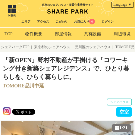
Language ▼
東京のシェアハウス・賃貸住宅情報サイト
エリア
アクセス
こだわり
お気に入り
0
ログイン
TOP
物件概要
部屋情報
共有設備
周辺環境
シェアパークTOP
|
東京都のシェアハウス
|
品川区のシェアハウス
|
TOMORE品
川中延
「新OPEN」野村不動産が手掛ける「コワーキ
ング付き新築シェアレジデンス」で、ひとり暮
らしを、ひらく暮らしに。
TOMORE品川中延
シェアハウス
空室
1/21