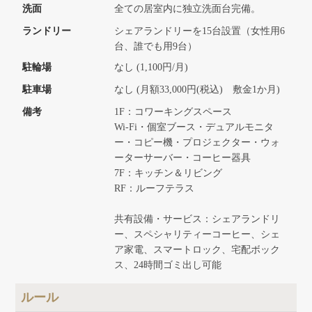
洗面
全ての居室内に独立洗面台完備。
ランドリー
シェアランドリーを15台設置（女性用6
台、誰でも用9台）
駐輪場
なし (1,100円/月)
駐車場
なし (月額33,000円(税込) 敷金1か月)
備考
1F：コワーキングスペース
Wi-Fi・個室ブース・デュアルモニタ
ー・コピー機・プロジェクター・ウォ
ーターサーバー・コーヒー器具
7F：キッチン＆リビング
RF：ルーフテラス
共有設備・サービス：シェアランドリ
ー、スペシャリティーコーヒー、シェ
ア家電、スマートロック、宅配ボック
ス、24時間ゴミ出し可能
ルール