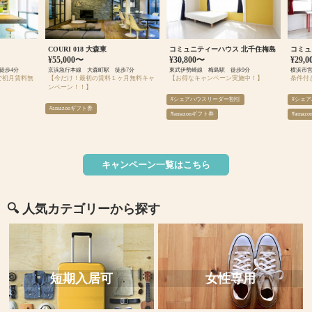
COURI 018 大森東
コミュニティーハウス 北千住梅島
コミュ
¥55,000〜
¥30,800〜
¥29,
 徒歩4分
京浜急行本線 大森町駅 徒歩7分
東武伊勢崎線 梅島駅 徒歩9分
で初月賃料無
【今だけ！最初の賃料１ヶ月無料キャ
【お得なキャンペーン実施中！】
条件付
ンペーン！！】
#シェアハウスリーダー割引
#シェ
#amazonギフト券
#amazonギフト券
#amaz
キャンペーン一覧はこちら
🔍 人気カテゴリーから探す
短期入居可
女性専用