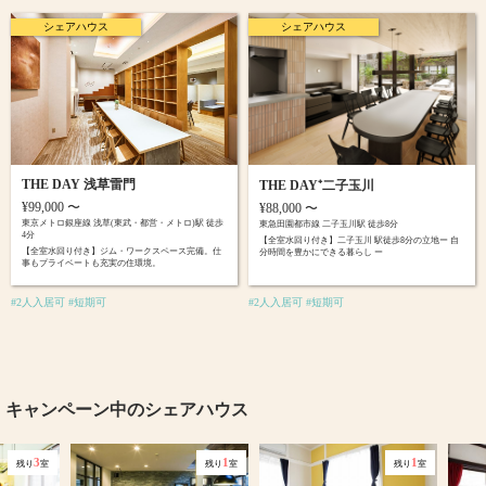
シェアハウス
シェアハウス
THE DAY 浅草雷門
THE DAY⁺二子玉川
¥99,000 〜
¥88,000 〜
東京メトロ銀座線 浅草(東武・都営・メトロ)駅 徒歩
東急田園都市線 二子玉川駅 徒歩8分
4分
【全室水回り付き】二子玉川 駅徒歩8分の立地ー 自
【全室水回り付き】ジム・ワークスペース完備。仕
分時間を豊かにできる暮らし ー
事もプライベートも充実の住環境。
#2人入居可 #短期可
#2人入居可 #短期可
キャンペーン中のシェアハウス
3
1
1
残り
室
残り
室
残り
室