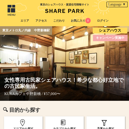
Language ▼
東京のシェアハウス・賃貸住宅情報サイト
エリア
アクセス
こだわり
お気に入り
0
ログイン
シェアハウス
東京メトロ丸ノ内線 中野新橋駅
キャンペーン実施中
女性専用古民家シェアハウス！希少な都心好立地で
の古民家生活。
KURAカフェ中野新橋 / ¥57,000〜
🔍 目的から探す
エリアから探す
カテゴリから探す
予算から探す