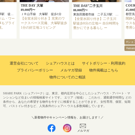
THE DAY 大塚
COUR
THE DAY⁺二子玉川
89,000円〜
45,00
88,000円〜
東京メトロ銀座線 浅草駅 徒歩4分
ＪＲ山手線 大塚駅 徒歩1分
都営浅
東急田園都市線 二子玉川駅 徒歩8分
ジム・ワー
【全室水回り付き 】充実のワ
閑静
【全室水回り付き】二子玉川
事もプライ
ークスペース完備、大塚駅徒歩
ウス
駅徒歩8分の立地ー 自分時間を
境。
1分の好立地コリビング
専用
豊かにできる暮らし ー
#シェ
#ama
運営会社について
シェアハウスとは
サイトポリシー・利用規約
プライバシーポリシー
メルマガ登録
物件掲載はこちら
物件についてのご相談
SHARE PARK（シェアパーク）は、東京、都内近郊を中心としたシェアハウス・アパート・マ
ンションなど住まいの情報検索サイトです。 エリア（地域）、こだわり、通勤通学時間な どの
条件から、あなたの希望する物件を今すぐに検索することができます。 女性専用、個室、短期
可、バストイレ付きなど、人気条件のシェアハ ウスも多数掲載しています。
＼新着物件やキャンペーン情報を、お届けします！／
メルマガ