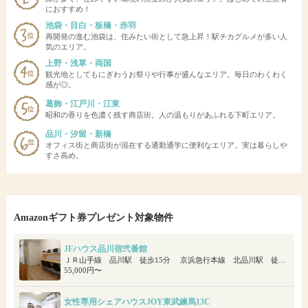
におすすめ！
池袋・目白・板橋・赤羽
再開発の進む池袋は、住みたい街として急上昇！駅チカグルメが多い人
気のエリア。
上野・浅草・両国
観光地としてもにぎわうお祭りや行事が盛んなエリア。毎日のわくわく
感が◎。
葛飾・江戸川・江東
昭和の香りを色濃く残す商店街。人の温もりがあふれる下町エリア。
品川・汐留・新橋
オフィス街と商店街が混在する通勤通学に便利なエリア。実は暮らしや
すさ高め。
Amazonギフト券プレゼント対象物件
JFハウス品川宿弐番館
ＪＲ山手線 品川駅 徒歩15分 京浜急行本線 北品川駅 徒歩5分 りんかい線 天王洲アイル駅 徒歩10分
55,000円〜
女性専用シェアハウスJOY東武練馬13C