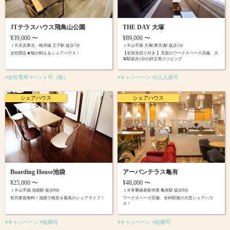
JTテラスハウス飛鳥山公園
THE DAY 大塚
¥39,000 〜
¥89,000 〜
ＪＲ京浜東北・根岸線 王子駅 徒歩7分
ＪＲ山手線 大塚(東京)駅 徒歩1分
女性限定★猫が飼えるシェアハウス！
【全室水回り付き 】充実のワークスペース完備、大
塚駅徒歩1分の好立地コリビング
#女性専用 #ペット可（猫）
#キャンペーン #2人入居可
シェアハウス
シェアハウス
Boarding House池袋
アーバンテラス亀有
¥25,000 〜
¥48,000 〜
ＪＲ山手線 池袋駅 徒歩9分
ＪＲ常磐線各駅停車 亀有駅 徒歩9分
初月家賃無料！池袋で格安＆最高のシェアライフ！
ワークスペース完備、全80部屋の大型シェアハウ
ス！
#キャンペーン #短期可
#キャンペーン #短期可