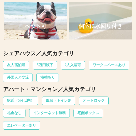
ペット可
個室に水回り付き
シェアハウス／人気カテゴリ
友人宿泊可
5万円以下
2人入居可
ワークスペースあり
外国人と交流
浴槽あり
アパート・マンション／人気カテゴリ
駅近（5分以内）
風呂・トイレ別
オートロック
礼金なし
インターネット無料
宅配ボックス
エレベーターあり