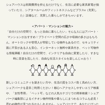
シェアハウスは初期費用を抑えるだけでなく、生活に必要な家具家電が揃
っていたり、シアタールームやフィットネスジムなどプラスα（充実し
た）設備など、充実した暮らしができちゃいます。
＜アパート・マンションの魅力＞
「自分だけの空間で、もっと自由に暮らしたい」そんな人にはアパート・
マンションがおすすめ！プライベート空間の広さや収納の多さはもちろ
ん、オートロックや管理人が常駐している物件もあるので、セキュリティ
面に不安がある人も安心。インターネット無料や家具付き、ペット可物件
も情報満載！自分だけの空間で、インテリアを自由に変更したり、すきな
時に音楽を流したり、自由な生活スタイルを楽しんじゃおう！
新しいコミュニティを築きたい方や、生活の質をコスパ良く高めたい方、
シェアパークを是非ご利用ください！都心へアクセスしやすいエリア検索
や、「女性専用」「ペット可」などの人気カテゴリでの簡単検索！シェア
パーク編集部によるイチオシ物件特集や暮らしにまつわるコラムも必見！
思わぬ物件が見つかるかもしれません。シェアパークで、あなたにぴった