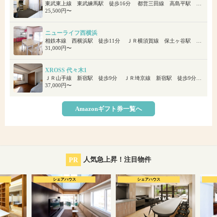
東武東上線 東武練馬駅 徒歩16分 都営三田線 高島平駅 徒歩22分
25,500円〜
ニューライフ西横浜
相鉄本線 西横浜駅 徒歩11分 ＪＲ横須賀線 保土ヶ谷駅 徒歩20分
31,000円〜
XROSS 代々木1
ＪＲ山手線 新宿駅 徒歩9分 ＪＲ埼京線 新宿駅 徒歩9分 小田急小田原線 南新宿駅 徒歩7分
37,000円〜
Amazonギフト券一覧へ
PR
人気急上昇！注目物件
シェアハウス
シェアハウス