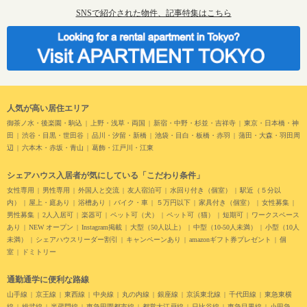
SNSで紹介された物件、記事特集はこちら
人気が高い居住エリア
御茶ノ水・後楽園・駒込
上野・浅草・両国
新宿・中野・杉並・吉祥寺
東京・日本橋・神
田
渋谷・目黒・世田谷
品川・汐留・新橋
池袋・目白・板橋・赤羽
蒲田・大森・羽田周
辺
六本木・赤坂・青山
葛飾・江戸川・江東
シェアハウス入居者が気にしている「こだわり条件」
女性専用
男性専用
外国人と交流
友人宿泊可
水回り付き（個室）
駅近（５分以
内）
屋上・庭あり
浴槽あり
バイク・車
５万円以下
家具付き（個室）
女性募集
男性募集
2人入居可
楽器可
ペット可（犬）
ペット可（猫）
短期可
ワークスペース
あり
NEW オープン
Instagram掲載
大型（50人以上）
中型（10-50人未満）
小型（10人
未満）
シェアハウスリーダー割引
キャンペーンあり
amazonギフト券プレゼント
個
室
ドミトリー
通勤通学に便利な路線
山手線
京王線
東西線
中央線
丸の内線
銀座線
京浜東北線
千代田線
東急東横
線
総武線
半蔵門線
東急田園都市線
都営大江戸線
日比谷線
東急目黒線
小田急